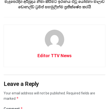
මැදපෙරදිග අර්බුදය නිමා කිරීමට ඉරානය එවූ යෝජනා මාලාව
ඩොනල්ඩ් ට්‍රම්ප් සහමුලින්ම ප්‍රතික්ෂේප කරයි
Editor TTV News
Leave a Reply
Your email address will not be published.
Required fields are
*
marked
*
Comment