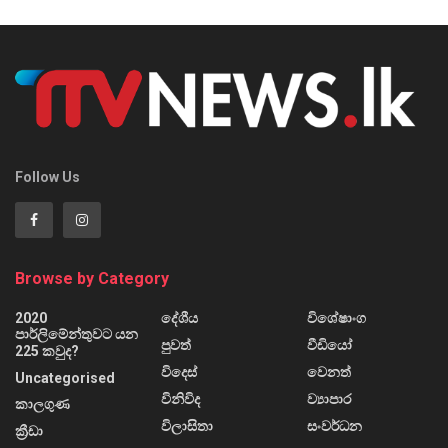
Follow Us
Browse by Category
2020
දේශීය
විශේෂාංග
පාර්ලිමේන්තුවට යන
පුවත්
වීඩියෝ
225 කවුද?
විදෙස්
වෙනත්
Uncategorised
විනිවිද
ව්‍යාපාර
කාලගුණ
විලාසිතා
සංවර්ධන
ක්‍රීඩා