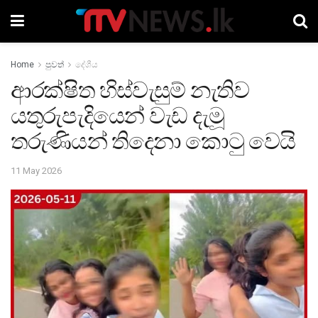
Home
පුවත්
දේශීය
ආරක්ෂිත හිස්වැසුම් නැතිව
යතුරුපැදියෙන් වැඩ දැමූ
තරුණියන් තිදෙනා කොටු වෙයි
11 May 2026