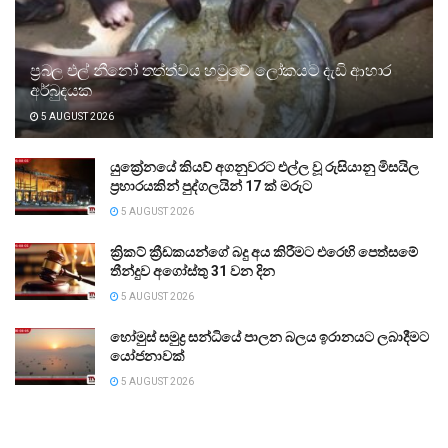
ප්‍රබල එල් නීනෝ තත්ත්වය හමුවේ ලෝකයට දැඩි ආහාර
අර්බුදයක
5 AUGUST 2026
යුක්‍රේනයේ කියව් අගනුවරට එල්ල වූ රුසියානු මිසයිල
ප්‍රහාරයකින් පුද්ගලයින් 17 ක් මරුට
5 AUGUST 2026
ක්‍රිකට් ක්‍රීඩකයන්ගේ බදු අය කිරීමට එරෙහි පෙත්සමේ
තීන්දුව අගෝස්තු 31 වන දින
5 AUGUST 2026
හෝමුස් සමුද්‍ර සන්ධියේ පාලන බලය ඉරානයට ලබාදීමට
යෝජනාවක්
5 AUGUST 2026