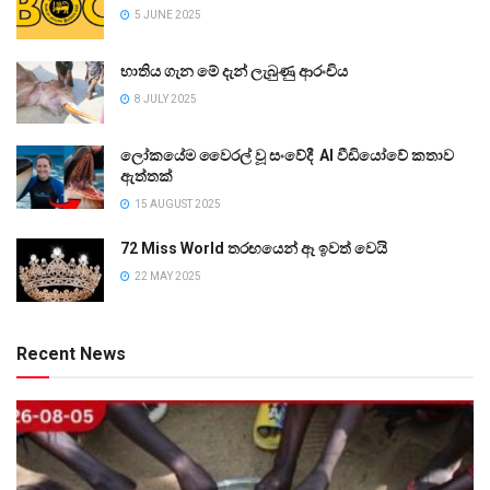
5 JUNE 2025
භාතිය ගැන මේ දැන් ලැබුණු ආරංචිය
8 JULY 2025
ලෝකයේම වෛරල් වූ සංවේදී AI වීඩියෝවේ කතාව
ඇත්තක්
15 AUGUST 2025
72 Miss World තරඟයෙන් ඈ ඉවත් වෙයි
22 MAY 2025
Recent News