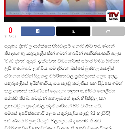
0
SHARES
පසුගිය දිනවල ආරක්ෂිත හිස්වැසුම් නොමැතිව තරුණියන්
තිදෙනෙකු යතුරුපැදියකින් ගමන් කරමින් අපරික්ෂාකාරී ලෙස
‘වැඩ දමන’ අයුරු දැක්වෙන වීඩියෝවක් සමාජ මාධ්
ය ඔස්සේ
දැඩි කතාබහට ලක්විය. එම දර්ශන ඔස්සේ බුත්තල පොලිස්
ස්ථානය මඟින් සිදු කළ විමර්ශනවල ප්
රතිඵලයක් ලෙස අදාළ
යතුරුපැදියේ අයිතිකාරිය, එය පැදවූ තරුණිය සහ පිටුපස ගමන්
කළ අනෙක් තරුණියන් දෙදෙනා හඳුනා ගැනීමට පොලිසිය
සමත්ව තිබේ. මොවුන් කොළඹගේ ආර, හිදිකිවුල සහ
උනාවටුන ප්
රදේශවල පදිංචිකාරියන් බව වාර්තා වේ.
මෙසේ අපරික්ෂාකාරී ලෙස යතුරුපැදිය පැදවූ 23 හැවිරිදි
තරුණියට වලංගු රියදුරු බලපත්
රයක් ද නොමැති බව
විමර්ශනවලදී අනාවරණය වී ඇත. ඒ අනුව වලංගු රියදුරු