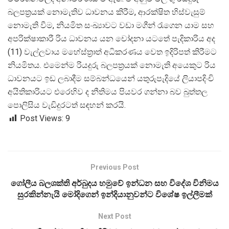
බලපත්
රයක් නොමැතිව ධාවනය කිරීම, ආරක්ෂිත හිස්වැසුම්
නොමැති වීම, නියමිත සංඛ්
යාවට වඩා මගීන් රැගෙන යාම සහ
අපරික්ෂාකාරී රිය ධාවනය යන චෝදනා යටතේ පැදිකාරිය අද
(11) වැල්ලවාය මහේස්ත්
රාත් අධිකරණය වෙත ඉදිරිපත් කිරීමට
නියමිතය. එමෙන්ම රියදුරු බලපත්
රයක් නොමැති අයෙකුට රිය
ධාවනයට ඉඩ ලබාදීම සම්බන්ධයෙන් යතුරුපැදියේ ලියාපදිංචි
අයිතිකාරියට එරෙහිව ද නීතිමය පියවර ගන්නා බව බුත්තල
පොලිසිය වැඩිදුරටත් සඳහන් කරයි.
Post Views:
9
Previous Post
ගෝලීය බලශක්ති අර්බුදය හමුවේ ඉන්ධන සහ විදේශ විනිමය
සුරකින්නැයි මෝදිගෙන් ඉන්දියානුවන්ට විශේෂ ඉල්ලීමක්
Next Post