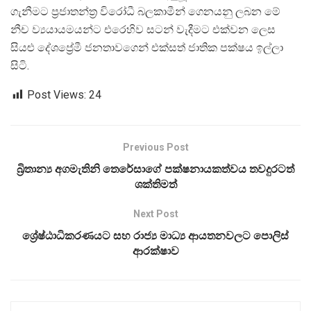
ගැනීමට ප්‍රජාතන්ත්‍ර විරෝධී බලකාමීන් ගෙනයනු ලබන මේ
නීච ව්‍යයායමයන්ට එරෙහිව සටන් වැදීමට එක්වන ලෙස
සියළු දේශප්‍රේමී ජනතාවගෙන් එක්සත් ජාතික පක්ෂය ඉල්ලා
සිටි.
Post Views:
24
Previous Post
බ්‍රිතාන්‍ය අගමැතිනි තෙරේසාගේ පක්ෂනායකත්වය තවදුරටත්
ශක්තිමත්
Next Post
ශ්‍රේෂ්ඨාධිකරණයට සහ රාජ්‍ය මාධ්‍ය ආයතනවලට පොලිස්
ආරක්ෂාව