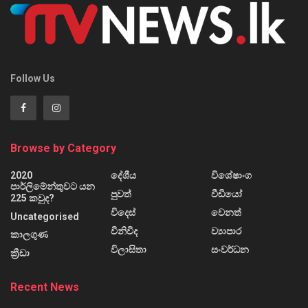
Follow Us
Browse by Category
2020
දේශීය
විශේෂාංග
පාර්ලිමේන්තුවට යන
පුවත්
වීඩියෝ
225 කවුද?
විදෙස්
වෙනත්
Uncategorised
විනිවිද
ව්‍යාපාර
කාලගුණ
විලාසිතා
සංවර්ධන
ක්‍රීඩා
Recent News