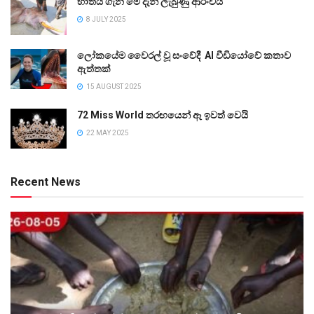
භාතිය ගැන මේ දැන් ලැබුණු ආරංචිය
8 JULY 2025
ලෝකයේම වෛරල් වූ සංවේදී AI වීඩියෝවේ කතාව
ඇත්තක්
15 AUGUST 2025
72 Miss World තරඟයෙන් ඈ ඉවත් වෙයි
22 MAY 2025
Recent News