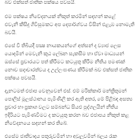
බව එක්සත් ජාතික පක්ෂය පවසයි.
එම පක්ෂය නිවේදනයක් නිකුත් කරමින් සඳහන් කළේ
එවැනි කිසිදු ගිවිසුමකට අප දෙපාර්ශ්වය විසින් එළැඹ නොමැති
බවයි.
එසේ වී තිබියදී පක්‍ෂ නායකයන්ගේ අත්සන් ද ව්‍යාජ ලෙස
යොදමින් මෙවැනි කුඨ ලේඛන සැකසීම හා ඒවා මාධ්‍යයන්
ඔස්සේ ප්‍රචාරයට පත් කිරීමට කටයුතු කිරීම නීතිය පමණක්
නොව සදාචාරත්වය ද උල්ලංඝණය කිරීමක් බව එක්සත් ජාතික
පක්ෂය පවසයි.
දැනටමත් එජාප වෙනුවෙන් එස්. එම් මරික්කාර් මන්ත්‍රීතුමන්
පොලිස් මූලස්ථානය පැමිණිලි කර ඇති අතර, මේ පිළිබඳ අසත්‍ය
ප්‍රචාර හා ප්‍රකාශ වලට සම්බන්ධ සියළු පුද්ගලයින් නීතිය
ඉදිරියට පැමිණවීමට ද කටයුතු කරන බව එජාපය නිකුත් කළ
නිවේදනයෙ සඳහන් කර තිබේ.
එසේම ජාතිවාදය පතුරුවමින් හා අවුලූවමින් බලය රැක