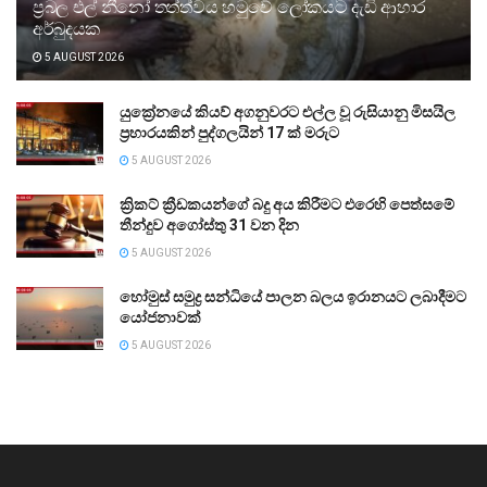
ප්‍රබල එල් නීනෝ තත්ත්වය හමුවේ ලෝකයට දැඩි ආහාර
අර්බුදයක
5 AUGUST 2026
යුක්‍රේනයේ කියව් අගනුවරට එල්ල වූ රුසියානු මිසයිල
ප්‍රහාරයකින් පුද්ගලයින් 17 ක් මරුට
5 AUGUST 2026
ක්‍රිකට් ක්‍රීඩකයන්ගේ බදු අය කිරීමට එරෙහි පෙත්සමේ
තීන්දුව අගෝස්තු 31 වන දින
5 AUGUST 2026
හෝමුස් සමුද්‍ර සන්ධියේ පාලන බලය ඉරානයට ලබාදීමට
යෝජනාවක්
5 AUGUST 2026