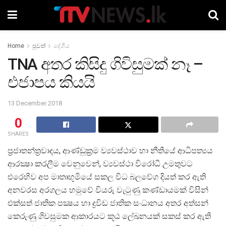
Home
පුවත්
දේශීය
TNA අතර කිසිදු ගිවිසුමක් නෑ –
එජාපය කියයි
13 December 2018
0
SHARES
ප්‍රජාතන්ත්‍රවාදය, ආණ්ඩුක්‍රම ව්‍යවස්ථාව හා නීතියේ ආධිපත්‍යය
ආරක්‍ෂා කරලීම වෙනුවෙන්, ව්‍යවස්ථා විරෝධී උමතුවට
එරෙහිව අප මාතෘභූමියේ සකල විධ බලවේග දියත් කර ඇති
අනවරස අරගලය හමුවේ වියරු වැටුණු කණ්ඩායමක් විසින්
එක්සත් ජාතික පක්‍ෂය හා ද්‍රවිඩ ජාතික සංධානය අතර අත්සන්
කෙරුණු ගිවසුමක ආකාරයට කූඨ ලේඛනයක් සකස් කර ඇති