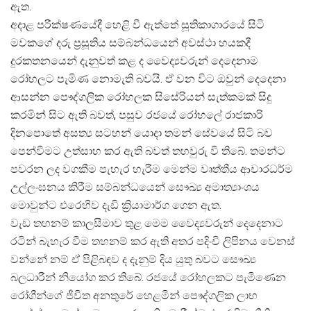
ඇත.
අදාළ පරීක්ෂණයේදී හෙළි වී ඇත්තේ සූතිකාගාරයේ සිටි
මවකගේ දරු ප්
රසූතිය සම්බන්ධයෙන් අවස්ථා හයකදී
දුරකතනයෙන් දැනුවත් කළ ද වෛද්
යවරුන් දෙදෙනාම
රෝහලට පැමිණ නොමැති බවයි. ඒ වන විට ඔවුන් දෙදෙනා
ආසන්න පෞද්ගලික රෝහලක සිසේරියන් සැත්කමක් සිදු
කරමින් සිට ඇති බවත්, පසුව රජයේ රෝහලේ රාජකාරි
දිනපොතේ අසත්
ය සටහන් යොදා තමන් සේවයේ සිටි බව
පෙන්වීමට උත්සාහ කර ඇති බවත් තහවුරු වී තිබේ. තමන්ට
පවරන ලද වගකීම පැහැර හැරීම මෙන්ම වෘත්තීය ආචාරධර්ම
උල්ලංඝනය කිරීම සම්බන්ධයෙන් සෞඛ්
ය අමාත්
යාංශය
මොවුන්ට එරෙහිව දැඩි ක්
රියාමාර්ග ගෙන ඇත.
වැඩ තහනම් කාලසීමාව තුළ මෙම වෛද්
යවරුන් දෙදෙනාට
රටින් බැහැර වීම තහනම් කර ඇති අතර පදිංචි ලිපිනය වෙනස්
වන්නේ නම් ඒ පිළිබඳව ද දැනුම් දිය යුතු බවට සෞඛ්
බලධාරීන් නියෝග කර තිබේ. රජයේ රෝහලකට පැමිණෙන
රෝගීන්ගේ ජීවිත අනතුරේ හෙළමින් පෞද්ගලික ලාභ