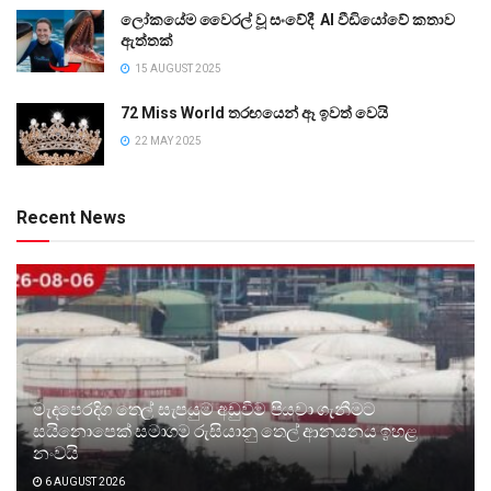
ලෝකයේම වෛරල් වූ සංවේදී AI වීඩියෝවේ කතාව
ඇත්තක්
15 AUGUST 2025
72 Miss World තරඟයෙන් ඈ ඉවත් වෙයි
22 MAY 2025
Recent News
මැදපෙරදිග තෙල් සැපයුම අඩුවීම පියවා ගැනීමට
සයිනොපෙක් සමාගම රුසියානු තෙල් ආනයනය ඉහළ
නංවයි
6 AUGUST 2026