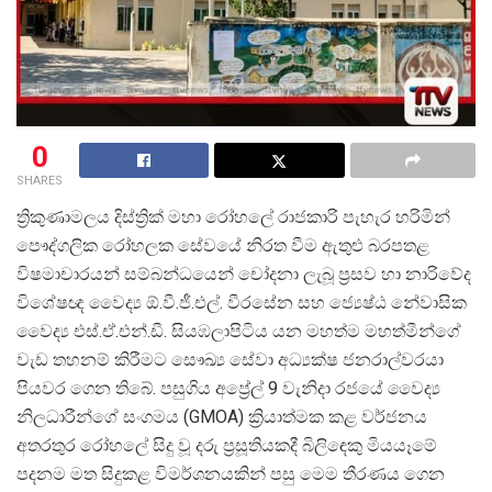
0
SHARES
ත්
රිකුණාමලය දිස්ත්
රික් මහා රෝහලේ රාජකාරි පැහැර හරිමින්
පෞද්ගලික රෝහලක සේවයේ නිරත වීම ඇතුළු බරපතළ
විෂමාචාරයන් සම්බන්ධයෙන් චෝදනා ලැබූ ප්
රසව හා නාරිවේද
විශේෂඥ වෛද්
ය ඕ.වී.ජී.එල්. වීරසේන සහ ජ්
යෙෂ්ඨ නේවාසික
වෛද්
ය එස්.ඒ.එන්.ඩී. සියඹලාපිටිය යන මහත්ම මහත්මීන්ගේ
වැඩ තහනම් කිරීමට සෞඛ්
ය සේවා අධ්
යක්ෂ ජනරාල්වරයා
පියවර ගෙන තිබේ. පසුගිය අප්
රේල් 9 වැනිදා රජයේ වෛද්
නිලධාරීන්ගේ සංගමය (GMOA) ක්
රියාත්මක කළ වර්ජනය
අතරතුර රෝහලේ සිදු වූ දරු ප්
රසූතියකදී බිලිඳෙකු මියයෑමේ
පදනම මත සිදුකළ විමර්ශනයකින් පසු මෙම තීරණය ගෙන