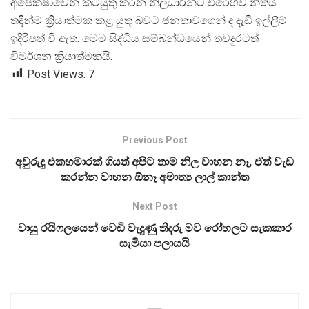
අපේක්ෂාවෙන් කටයුතු කරන නිලධාරීන්ට එරෙහිව නීතිය
තදින්ම ක්
රියාත්මක කළ යුතු බවට ජනතාවගෙන් ද දැඩි ඉල්ලීම්
ඉදිරිපත් වී ඇත. මෙම සිද්ධිය සම්බන්ධයෙන් තවදුරටත්
විමර්ශන ක්
රියාත්මකයි.
Post Views:
7
Previous Post
අවුරුදු එකහමාරක් ගියත් අපිට තාම නිල වාහන නෑ, ඒත් වැඩ
කරන්න වාහන ඕනෑ අමාත්‍ය ලාල් කාන්ත
Next Post
වායු රයිෆලයෙන් වෙඩි වැදුණු තිදරු මව රෝහලට සැකකාර
සැමියා පලායයි