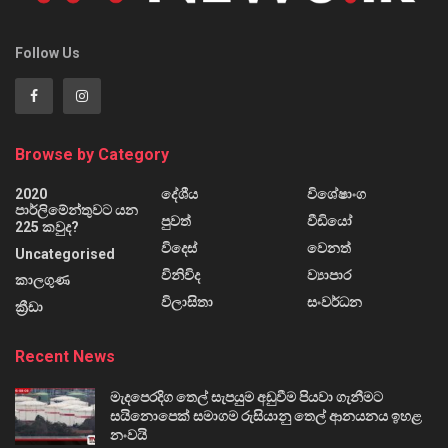
Follow Us
Browse by Category
2020
දේශීය
විශේෂාංග
පාර්ලිමේන්තුවට යන
පුවත්
වීඩියෝ
225 කවුද?
විදෙස්
වෙනත්
Uncategorised
විනිවිද
ව්‍යාපාර
කාලගුණ
විලාසිතා
සංවර්ධන
ක්‍රීඩා
Recent News
මැදපෙරදිග තෙල් සැපයුම අඩුවීම පියවා ගැනීමට
සයිනොපෙක් සමාගම රුසියානු තෙල් ආනයනය ඉහළ
නංවයි