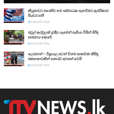
කියුබාවට එරෙහිව නව සම්බාධක පැනවීමට ඇමරිකාව
පියවර ගනී
6 AUGUST 2026
පවුල් ආරවුලක් දුරදිග යෑමෙන් සැමියා විසින් බිරිඳ
ඝාතනය කෙරේ
6 AUGUST 2026
ලෙබනන් – ඊශ්‍රායල සටන් විරාම සාකච්ඡා කිසිදු
එකඟතාවකින් තොරව අවසන් වෙයි
6 AUGUST 2026