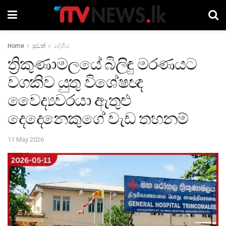
Home
පුවත්
දේශීය
ත්‍රිකුණාමලයේ බිලිඳු මරණයට
වගකිව යුතු විශේෂඥ
වෛද්‍යවරයා ඇතුළු
දෙදෙනෙකුගේ වැඩ තහනම්
11 May 2026