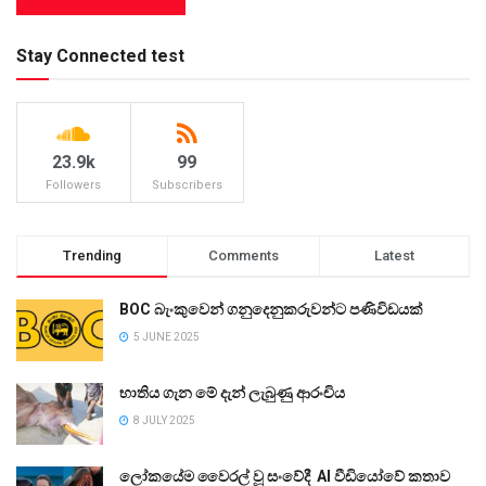
Stay Connected test
23.9k
99
Followers
Subscribers
Trending
Comments
Latest
BOC බැංකුවෙන් ගනුදෙනුකරුවන්ට පණිවිඩයක්
5 JUNE 2025
භාතිය ගැන මේ දැන් ලැබුණු ආරංචිය
8 JULY 2025
ලෝකයේම වෛරල් වූ සංවේදී AI වීඩියෝවේ කතාව