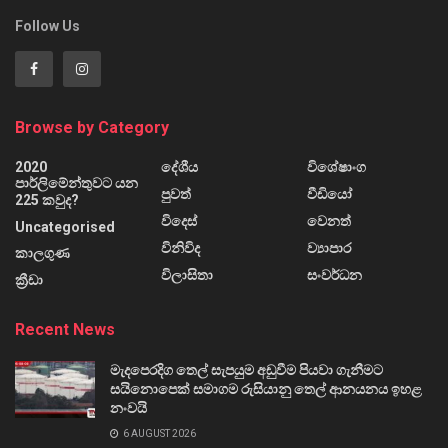
Follow Us
Browse by Category
2020
දේශීය
විශේෂාංග
පාර්ලිමේන්තුවට යන
පුවත්
වීඩියෝ
225 කවුද?
විදෙස්
වෙනත්
Uncategorised
විනිවිද
ව්‍යාපාර
කාලගුණ
විලාසිතා
සංවර්ධන
ක්‍රීඩා
Recent News
මැදපෙරදිග තෙල් සැපයුම අඩුවීම පියවා ගැනීමට
සයිනොපෙක් සමාගම රුසියානු තෙල් ආනයනය ඉහළ
නංවයි
6 AUGUST 2026