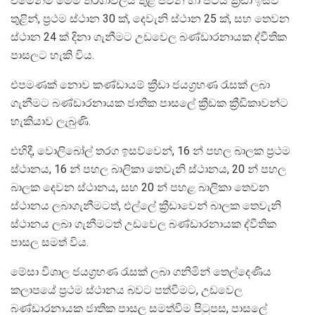
එමෙන්ම මෙම තරගාවලිය තුළ ජවන හා පිටිය ක්‍රීඩා ඉසව්
තුළින්, ප්‍රථම ස්ථාන 30 ක්, දෙවැනි ස්ථාන 25 ක්, සහ තෙවන
ස්ථාන 24 ක් දිනා ගැනීමට උඩවෙල බණ්ඩාරනායක ද්වීතික
පාසලට හැකි විය.
එපමණක් නොව කණ්ඩායම් ක්‍රීඩා ජයග්‍රහණ රැසක් ලබා
ගැනීමට බණ්ඩාරනායක ජාතික පාසලේ ක්‍රීඩක ක්‍රීඩිකාවන්ට
හැකියාව ලැබුණි.
එහිදී, වොලිබෝල් තරග ඉසව්වෙන්, 16 න් පහල බාලක ප්‍රථම
ස්ථානය, 16 න් පහල බාලිකා තෙවැනි ස්ථානය, 20 න් පහල
බාලක දෙවන ස්ථානය, සහ 20 න් පහළ බාලිකා තෙවන
ස්ථානය ලබාගැනීමටත්, එල්ලේ ක්‍රීඩාවෙන් බාලක තෙවැනි
ස්ථානය ලබා ගැනීමටත් උඩවෙල බණ්ඩාරනායක ද්වීතික
පාසල සමත් විය.
මේසා විශාල ජයග්‍රහණ රැසක් ලබා ගනිමින් තෙල්දෙණිය
කලාපයේ ප්‍රථම ස්ථානය බවට පත්වීමට, උඩවෙල
බණ්ඩාරනායක ජාතික පාසල සමත්වීම පිටුපස, පාසලේ