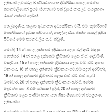
ලබාගත් උඩවෙල බණ්ඩාරනායක ද්විතියික පාසල සමස්ත
තරගාවලියෙන් ප්‍රථම ස්ථානයට පත් වූයේ පාසලට ජයග්‍රහණ
රැසක් අත්කර දෙමිනි.
තෙල්දෙණිය, කලාප අධ්‍යාපන අධ්‍යක්ෂිකා, වයි. එම්. කුමාරිහාමි
මහත්මියගේ ප්‍රධානත්වයෙන්, තෙල්දෙණිය ජාතික පාසල් ක්‍රීඩා
පිටියේ මෙම තරගාවලිය පැවැත්වුණි.
මෙහිදී, 14 න් පහල දක්ෂතම ක්‍රීඩකයා ලෙස එල්.ආර්. මනුෂ
නෙත්සර, 14 න් පහල දක්ෂතම ක්‍රීඩිකාව ලෙස ඒ.ඒ. දෙව්මිණී
චාතුර්යා, 16 න් පහල දක්ෂතම ක්‍රීඩකයා ලෙස වයි. එම්. අසිත
ධනංජය, 18 න් පහල දක්ෂතම ක්‍රිඩකයා එච්.එම්.සදුන් අරවින්ද,
18 න් පහල දක්ෂතම ක්‍රීඩිකාව ලෙස එස්. එම්. එස්. සයුරි
බණ්ඩාර, 20 න් පහල දක්ෂතම ක්‍රීඩාකයා ආර්.ජී. ඉරේෂ
මදුවන්ත සහ බී.එම්.රොෂාන් ප්‍රදීප්, 20 න් පහල දක්ෂතම
ක්‍රීඩිකාව ලෙස පාතිමා හනා යන ශිෂ්‍ය ශිෂ්‍යයාවන් ජයග්‍රහණ
ලබාගත්හ.