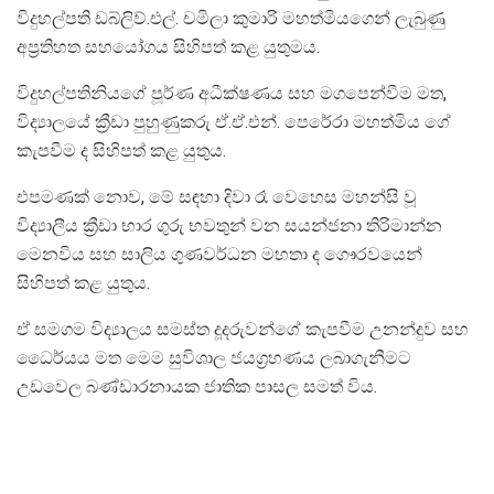
විදුහල්පති ඩබ්ලිව්.එල්. චමිලා කුමාරි මහත්මියගෙන් ලැබුණු
අප්‍රතිහත සහයෝගය සිහිපත් කළ යුතුමය.
විදුහල්පතිනියගේ පූර්ණ අධීක්ෂණය සහ මගපෙන්වීම මත,
විද්‍යාලයේ ක්‍රීඩා පුහුණුකරු ඒ.ඒ.එන්. පෙරේරා මහත්මිය ගේ
කැපවීම ද සිහිපත් කළ යුතුය.
එපමණක් නොව, මේ සඳහා දිවා රෑ වෙහෙස මහන්සි වූ
විද්‍යාලීය ක්‍රීඩා භාර ගුරු භවතුන් වන සයන්ජනා තිරිමාන්න
මෙනවිය සහ සාලිය ගුණවර්ධන මහතා ද ගෞරවයෙන්
සිහිපත් කළ යුතුය.
ඒ සමගම විද්‍යාලය සමස්ත දූදරුවන්ගේ කැපවීම උනන්දුව සහ
ධෛර්යය මත මෙම සුවිශාල ජයග්‍රහණය ලබාගැනීමට
උඩවෙල බණ්ඩාරනායක ජාතික පාසල සමත් විය.