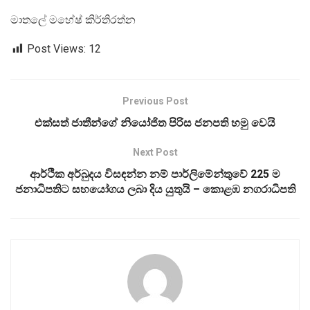
මාතලේ මහේෂ් කිර්තිරත්න
Post Views:
12
Previous Post
එක්සත් ජාතීන්ගේ නියෝජිත පිරිස ජනපති හමු‍ වෙයි
Next Post
ආර්ථික අර්බුදය විසඳන්න නම් පාර්ලිමේන්තුවේ 225 ම
ජනාධිපතිට සහයෝගය ලබා දිය යුතුයි – කොළඹ නගරාධිපති