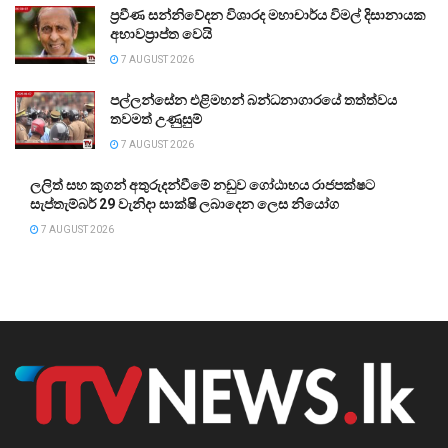
ප්‍රවීණ සන්නිවේදන විශාරද මහාචාර්ය විමල් දිසානායක
අභාවප්‍රාප්ත වෙයි
7 AUGUST 2026
පල්ලන්සේන එළිමහන් බන්ධනාගාරයේ තත්ත්වය
තවමත් උණුසුම්
7 AUGUST 2026
ලලිත් සහ කුගන් අතුරුදන්වීමේ නඩුව ගෝඨාභය රාජපක්ෂට
සැප්තැම්බර් 29 වැනිදා සාක්ෂි ලබාදෙන ලෙස නියෝග
7 AUGUST 2026