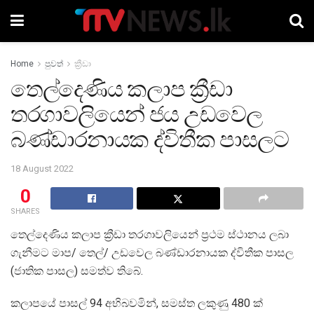
Home
පුවත්
ක්‍රීඩා
තෙල්දෙණිය කලාප ක්‍රීඩා
තරගාවලියෙන් ජය උඩවෙල
බණ්ඩාරනායක ද්විතීක පාසලට
18 August 2022
0
SHARES
තෙල්දෙණිය කලාප ක්‍රීඩා තරගාවලියෙන් ප්‍රථම ස්ථානය ලබා
ගැනීමට මාප/ තෙල්/ උඩවෙල බණ්ඩාරනායක ද්විතීක පාසල
(ජාතික පාසල) සමත්ව තිබේ.
කලාපයේ පාසල් 94 අභිබවමින්, සමස්ත ලකුණු 480 ක්