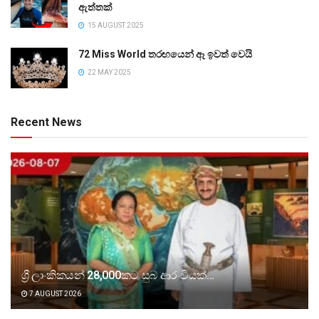
ඇත්තක්
15 AUGUST 2025
72 Miss World තරඟයෙන් ඈ ඉවත් වෙයි
22 MAY 2025
Recent News
ශ්‍රී ලාංකිකයන් 28,000කට සුබ ආරංචියක්…
7 AUGUST 2026