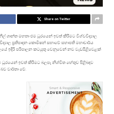
Share on Twitter
නිල් ශාන්ත මහතා එම ධූරයෙන් ඉවත් කිරීමට විශ්වවිද්
යාල
විද්
යාල ප්
රතිපාදන කොමිෂන් සභාවේ සභාපති මහාචාර්ය
යාලයේ ඉදිරි පරිපාලන කටයුතු වෙනුවෙන් නව වැඩපිළිවෙළක්
ධූරයෙන් ඉවත් කිරීමට බලපෑ නිශ්චිත හේතුව පිළිබඳව
බව වාර්තා වේ.