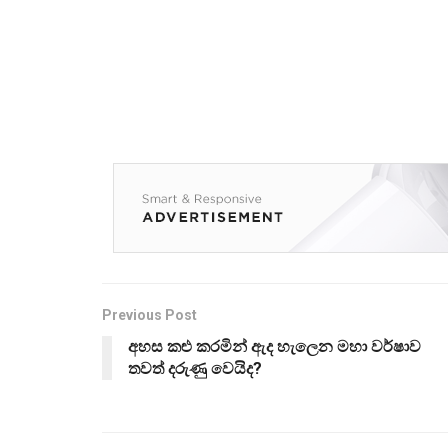
Previous Post
අහස කළු කරමින් ඇද හැලෙන මහා වර්ෂාව
තවත් දරුණු වෙයිද?