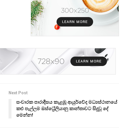
Next Post
සංචාරක පාරාදීසය කැළඹූ ආයුර්වේද මධ්‍යස්ථානයේ
කළු පැල්ලම ඔස්ට්‍රේලියානු කාන්තාවට සිදුවූ දේ
මෙන්න!