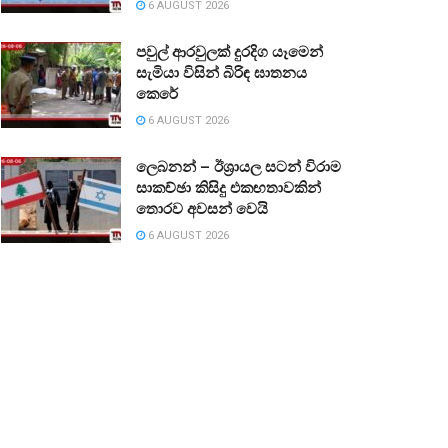
6 AUGUST 2026
පවුල් ආරවුලක් දුරදිග යෑමෙන්
සැමියා විසින් බිරිඳ ඝාතනය
කෙරේ
6 AUGUST 2026
ලෙබනන් – ඊශ්‍රායල සටන් විරාම
සාකච්ඡා කිසිදු එකඟතාවකින්
තොරව අවසන් වෙයි
6 AUGUST 2026