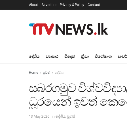
About
Advertise
Privacy & Policy
Contact
දේශීය
ව්‍යාපාර
විදෙස්
ක්‍රීඩා
විශේෂාංග
සංවර
Home
පුවත්
දේශීය
සබරගමුව විශ්වවිද්
ධූරයෙන් ඉවත් කෙර
13 May 2026
in
දේශීය
,
පුවත්