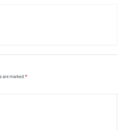
*
ds are marked