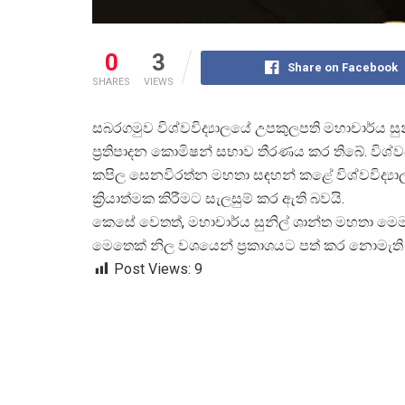
0
3
Share on Facebook
SHARES
VIEWS
සබරගමුව විශ්වවිද්
යාලයේ උපකුලපති මහාචාර්ය සු
ප්
රතිපාදන කොමිෂන් සභාව තීරණය කර තිබේ. විශ්ව
කපිල සෙනවිරත්න මහතා සඳහන් කළේ විශ්වවිද්
ක්
රියාත්මක කිරීමට සැලසුම් කර ඇති බවයි.
කෙසේ වෙතත්, මහාචාර්ය සුනිල් ශාන්ත මහතා මෙම 
මෙතෙක් නිල වශයෙන් ප්
රකාශයට පත් කර නොමැති 
Post Views:
9