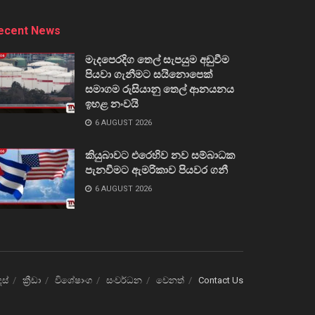
ecent News
මැදපෙරදිග තෙල් සැපයුම අඩුවීම
පියවා ගැනීමට සයිනොපෙක්
සමාගම රුසියානු තෙල් ආනයනය
ඉහළ නංවයි
6 AUGUST 2026
කියුබාවට එරෙහිව නව සම්බාධක
පැනවීමට ඇමරිකාව පියවර ගනී
6 AUGUST 2026
ෙස්
ක්‍රීඩා
විශේෂාංග
සංවර්ධන
වෙනත්
Contact Us