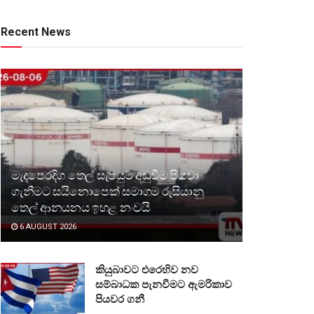
Recent News
මැදපෙරදිග තෙල් සැපයුම අඩුවීම පියවා
ගැනීමට සයිනොපෙක් සමාගම රුසියානු
තෙල් ආනයනය ඉහළ නංවයි
6 AUGUST 2026
කියුබාවට එරෙහිව නව
සම්බාධක පැනවීමට ඇමරිකාව
පියවර ගනී