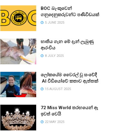
BOC බැංකුවෙන්
ගනුදෙනුකරුවන්ට පණිවිඩයක්
5 JUNE 2025
භාතිය ගැන මේ දැන් ලැබුණු
ආරංචිය
8 JULY 2025
ලෝකයේම වෛරල් වූ සංවේදී
AI වීඩියෝවේ කතාව ඇත්තක්
15 AUGUST 2025
72 Miss World තරඟයෙන් ඈ
ඉවත් වෙයි
22 MAY 2025