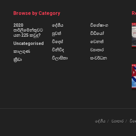
Browse by Category
R
2020
දේශීය
විශේෂාංග
පාර්ලිමේන්තුවට
පුවත්
වීඩියෝ
යන 225 කවුද?
විදෙස්
වෙනත්
Uncategorised
විනිවිද
ව්‍යාපාර
කාලගුණ
විලාසිතා
සංවර්ධන
ක්‍රීඩා
දේශීය
ව්‍යාපාර
විද