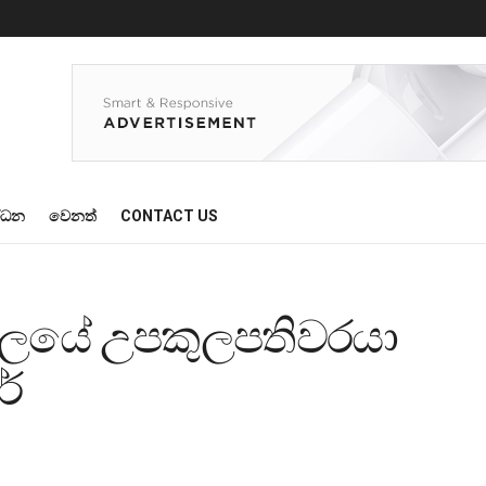
්ධන
වෙනත්
CONTACT US
‍යාලයේ උපකුලපතිවරයා
ේ