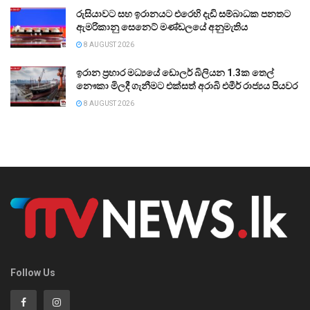
රුසියාවට සහ ඉරානයට එරෙහි දැඩි සම්බාධක පනතට
ඇමරිකානු සෙනෙට් මණ්ඩලයේ අනුමැතිය
8 AUGUST 2026
ඉරාන ප්‍රහාර මධ්‍යයේ ඩොලර් බිලියන 1.3ක තෙල්
නෞකා මිලදී ගැනීමට එක්සත් අරාබි එමීර් රාජ්‍යය පියවර
8 AUGUST 2026
Follow Us