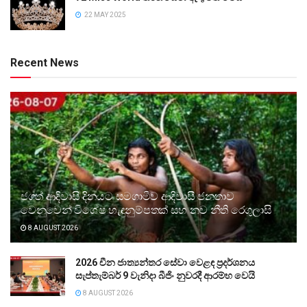
22 MAY 2025
Recent News
ජගත් ආදිවාසි දිනයට සමගාමීව ආදිවාසී ජනතාව
වෙනුවෙන් විශේෂ හැඳුනුම්පතක් සහ නව නීති රෙගුලාසි
8 AUGUST 2026
2026 චීන ජාත්‍යන්තර සේවා වෙළඳ ප්‍රදර්ශනය
සැප්තැම්බර් 9 වැනිදා බීජිං නුවරදී ආරම්භ වෙයි
8 AUGUST 2026