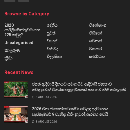
Browse by Category
2020
දේශීය
විශේෂාංග
පාර්ලිමේන්තුවට යන
පුවත්
වීඩියෝ
225 කවුද?
විදෙස්
වෙනත්
Uncategorised
විනිවිද
ව්‍යාපාර
කාලගුණ
විලාසිතා
සංවර්ධන
ක්‍රීඩා
Recent News
ජගත් ආදිවාසි දිනයට සමගාමීව ආදිවාසී ජනතාව
වෙනුවෙන් විශේෂ හැඳුනුම්පතක් සහ නව නීති රෙගුලාසි
8 AUGUST 2026
2026 චීන ජාත්‍යන්තර සේවා වෙළඳ ප්‍රදර්ශනය
සැප්තැම්බර් 9 වැනිදා බීජිං නුවරදී ආරම්භ වෙයි
8 AUGUST 2026