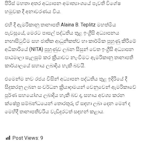
පීරිස් මහතා අතර අධ්‍යාපන අමාත්‍යාංශයේ පැවති විශේෂ
හමුවක දී අනාවරණය විය.
එහි දී ඇමරිකානු තානාපති Alaina B. Teplitz මහත්මිය
පැවසූයේ, මෙරට පාසල් පද්ධතිය තුළ ඉංග්‍රීසි අධ්‍යාපනය
නඟාසිටුවීම සහ ජාතික ආධුනිකත්ව හා කාර්මික පුහුණු කිරීමේ
අධිකාරියේ (NITA) පුහුණුව ලබන සිසුන් වෙත ඉංග්‍රීසි අධ්‍යාපන
පාඨමාලා සැලසුම් කර ක්‍රියාවට නැංවීමට ඇමරිකානු තානාපති
කාර්යාලයේ සහාය ලබාදිය හැකි බවයි.
එමෙන්ම නව රජය විසින් අධ්‍යාපන පද්ධතිය තුළ ඉදිරියේ දී
සිදුකරනු ලබන සංවර්ධන ක්‍රියාදාමයන් වෙනුවෙන් ඇමරිකාවේ
පූර්ණ සහයෝගය ලබාදිය හැකි බව ද, සහාය අවශ්‍ය කරන
ක්ෂේත්‍ර සම්බන්ධයෙන් තොරතුරු ඒ සඳහා ලබා දෙන මෙන් ද
මෙහිදී තානාපතිවරිය වැඩිදුරටත් සඳහන් කළාය.
Post Views:
9