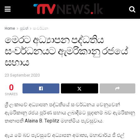
Home
පුවත්
සංවර්ධන
මෙරට අධ්‍යාපන පද්ධතිය
සංවර්ධනයට ඇමරිකානු රජයේ
සහාය
23 September 2020
0
SHARES
ශ්‍රී ලංකාවේ අධ්‍යාපන පද්ධතියේ සංවර්ධනය වෙනුවෙන්
ඇමරිකානු රජය පූර්ණ සහාය ලබාදීමට සූදානම් බව ඇමරිකානු
තානාපති Alaina B. Teplitz මහත්මිය පැවසුවාය.
ඇය මේ බව පැවසුවේ අධ්‍යාපන අමාත්‍ය, මහාචාර්ය ජී එල්