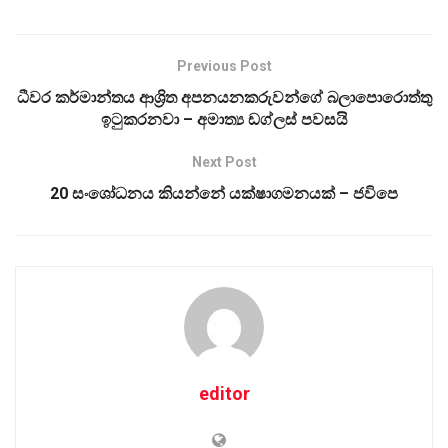
Previous Post
ධීවර කර්මාන්තය ආශ්‍රිත අපනයනකරුවන්ගේ බලාපොරොත්තු
ඉටුකරනවා – අමාත්‍ය ඩග්ලස් පවසයි
Next Post
20 සංශෝධනය කියන්නේ යක්ෂාගමනයක් – ජවිපෙ
editor