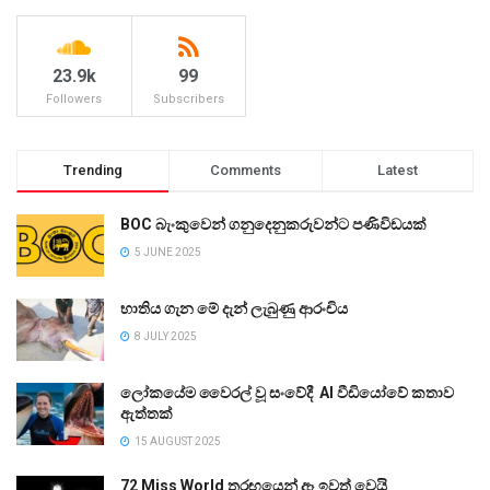
23.9k
99
Followers
Subscribers
Trending
Comments
Latest
BOC බැංකුවෙන් ගනුදෙනුකරුවන්ට පණිවිඩයක්
5 JUNE 2025
භාතිය ගැන මේ දැන් ලැබුණු ආරංචිය
8 JULY 2025
ලෝකයේම වෛරල් වූ සංවේදී AI වීඩියෝවේ කතාව
ඇත්තක්
15 AUGUST 2025
72 Miss World තරඟයෙන් ඈ ඉවත් වෙයි