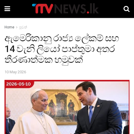
Home
පුවත්
ඇමෙරිකානු රාජ්‍ය ලේකම් සහ
14 වැනි ලියෝ පාප්තුමා අතර
තීරණාත්මක හමුවක්
10 May 2026