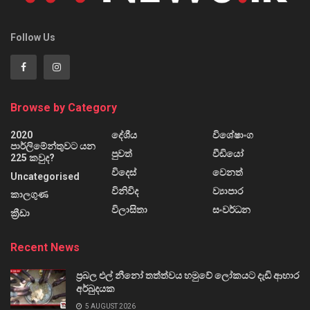
Follow Us
Browse by Category
2020
දේශීය
විශේෂාංග
පාර්ලිමේන්තුවට යන
පුවත්
වීඩියෝ
225 කවුද?
විදෙස්
වෙනත්
Uncategorised
විනිවිද
ව්‍යාපාර
කාලගුණ
විලාසිතා
සංවර්ධන
ක්‍රීඩා
Recent News
ප්‍රබල එල් නීනෝ තත්ත්වය හමුවේ ලෝකයට දැඩි ආහාර
අර්බුදයක
5 AUGUST 2026