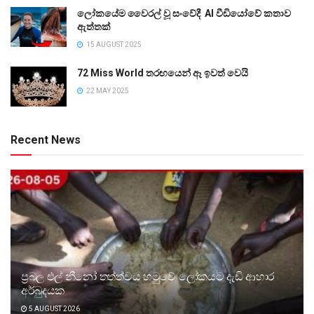
ලෝකයේම වෛරල් වූ සංවේදී AI වීඩියෝවේ කතාව
ඇත්තක්
15 AUGUST 2025
72 Miss World තරඟයෙන් ඈ ඉවත් වෙයි
22 MAY 2025
Recent News
ප්‍රබල එල් නීනෝ තත්ත්වය හමුවේ ලෝකයට දැඩි ආහාර
අර්බුදයක
5 AUGUST 2026