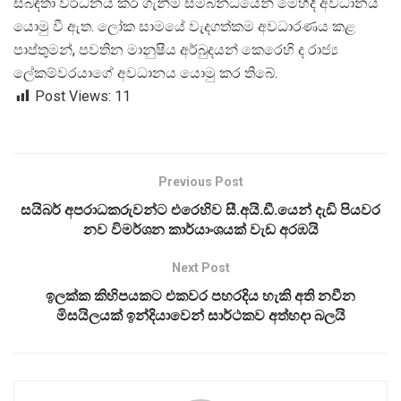
සබඳතා වර්ධනය කර ගැනීම සම්බන්ධයෙන් මෙහිදී අවධානය
යොමු වී ඇත. ලෝක සාමයේ වැදගත්කම අවධාරණය කළ
පාප්තුමන්, පවතින මානුෂීය අර්බුදයන් කෙරෙහි ද රාජ්
ලේකම්වරයාගේ අවධානය යොමු කර තිබේ.
Post Views:
11
Previous Post
සයිබර් අපරාධකරුවන්ට එරෙහිව සී.අයි.ඩී.යෙන් දැඩි පියවර
නව විමර්ශන කාර්යාංශයක් වැඩ අරඹයි
Next Post
ඉලක්ක කිහිපයකට එකවර පහරදිය හැකි අති නවීන
මිසයිලයක් ඉන්දියාවෙන් සාර්ථකව අත්හදා බලයි