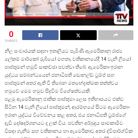
0
SHARES
නිල සංචාරයක් සඳහා ඉතාලියට පැමිණි ඇමෙරිකානු රාජ්
ලේකම් මාර්කෝ රුබියෝ මහතා, වතිකානයේදී 14 වැනි ලියෝ
පාප්තුමන් හමුවී සාකච්ඡා පවත්වා තිබේ. ඇමෙරිකා-ඉරාන
යුද්ධය සම්බන්ධයෙන් ජනාධිපති ඩොනල්ඩ් ට්
රම්ප් සහ
පාප්තුමන් අතර ඇති වී තිබෙන මතභේදාත්මක තත්ත්වය
හමුවේ මෙම හමුව සිදුවීම විශේෂත්වයකි.
පළමු ඇමෙරිකානු ජාතික පාප්තුමා ලෙස ඉතිහාසයට එක්ව
සිටින 14 වැනි ලියෝ පාප්තුමන්, ආරම්භයේ සිටම ඇමෙරිකා-
ඉරාන යුද්ධය විවේචනය කළ අතර, එය ජනාධිපති ට්
රම්ප්ගේ
දැඩි දෝෂදර්ශනයට ද ලක් විය. පවතින අර්බුදය සාමකාමීව
විසඳා ගැනීම සහ වතිකානය හා ඇමෙරිකාව අතර ද්විපාර්ශ්වික