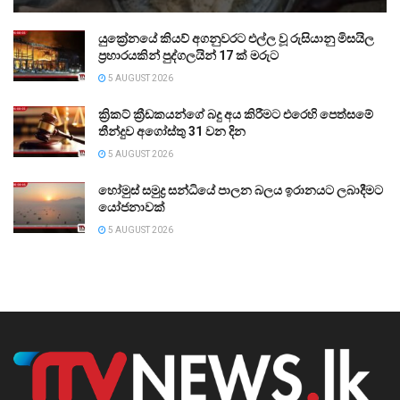
යුක්‍රේනයේ කියව් අගනුවරට එල්ල වූ රුසියානු මිසයිල
ප්‍රහාරයකින් පුද්ගලයින් 17 ක් මරුට
5 AUGUST 2026
ක්‍රිකට් ක්‍රීඩකයන්ගේ බදු අය කිරීමට එරෙහි පෙත්සමේ
තීන්දුව අගෝස්තු 31 වන දින
5 AUGUST 2026
හෝමුස් සමුද්‍ර සන්ධියේ පාලන බලය ඉරානයට ලබාදීමට
යෝජනාවක්
5 AUGUST 2026