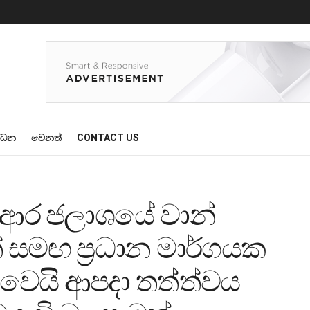
්ධන
වෙනත්
CONTACT US
ආර ජලාශයේ වාන්
් සමඟ ප්‍රධාන මාර්ගයක
ෙයි ආපදා තත්ත්වය