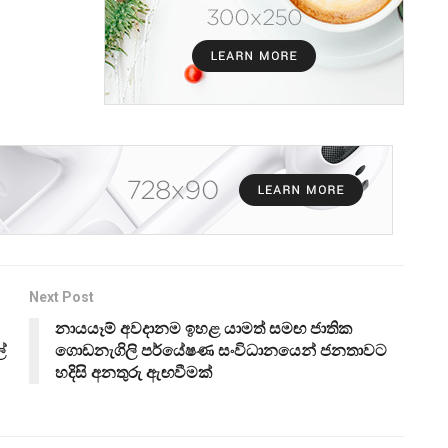
Next Post
නායයෑම් අවදානම ඉහළ යාමත් සමඟ ජාතික
්
ගොඩනැගිලි පර්යේෂණ සංවිධානයෙන් ජනතාවට
හදිසි අනතුරු ඇඟවීමක්