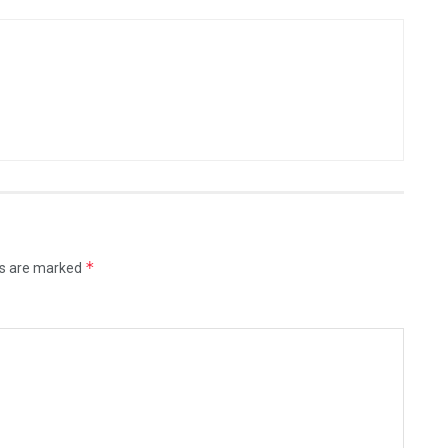
*
ds are marked