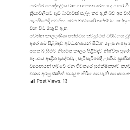
මෙන්ම පෞද්ගලික වාහන ගමනාගමනය ද නතර වී 
ක්
රියාවලියට දැඩි බාධාවක් එල්ල කර ඇති බව අප ව
සැපයීමේදී පවතින මෙම බාධාකාරී තත්ත්වය හේතුව
වන විට මතු වී ඇත.
පවතින කාලගුණික තත්ත්වය තවදුරටත් වර්ධනය වුව
අතර මේ පිළිබඳව අවධානයෙන් සිටින ලෙස ආපදා 
පහත බැසීමට නියමිත කාලය පිළිබඳව නිශ්චිත 
ජලාශය ආශ්
රිත ප්
රදේශවල සැරිසැරීමේදී උපරිම සුපරී
ව්
යසනයන් හමුවේ ජන ජීවිතයේ සුරක්ෂිතතාව තහව
එකම අරමුණකින් කටයුතු කිරීම මෙවැනි මොහොතක
Post Views:
13