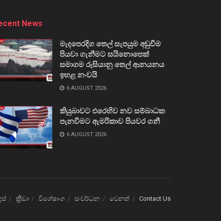
ecent News
මැදපෙරදිග තෙල් සැපයුම අඩුවීම
පියවා ගැනීමට සයිනොපෙක්
සමාගම රුසියානු තෙල් ආනයනය
ඉහළ නංවයි
6 AUGUST 2026
කියුබාවට එරෙහිව නව සම්බාධක
පැනවීමට ඇමරිකාව පියවර ගනී
6 AUGUST 2026
ෙස්
ක්‍රීඩා
විශේෂාංග
සංවර්ධන
වෙනත්
Contact Us