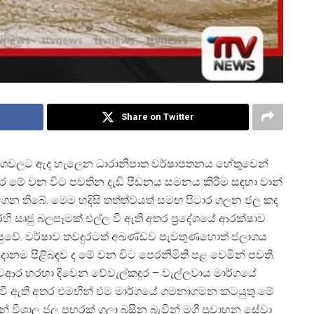
Share on Twitter
ේශවලට ඇද හැලෙන ධාරානිපාත වර්ෂාපතනය හේතුවෙන්
ර මේ වන විට පවතින දැඩි පීඩනය සමනය කිරීම සඳහා වාන්
ර ගෙන තිබේ. මෙම හදිසි තත්ත්වයත් සමඟ පිටාර ගලන ජල කඳ
 සෘජු බලපෑමක් එල්ල වී ඇති අතර ප්
රදේශයේ ආරක්ෂාව
 පසුවේ. වර්ෂාව තවදුරටත් අඛණ්ඩව පැවතුණහොත් ජලාශය
වදානම පිළිබඳව ද මේ වන විට පෙරනිමිති පළ වෙමින් පවතී.
ටආර හරහා දිවෙන වේවැල්කඳුර – වැල්ලවාය මාර්ගයේ
ට වී ඇති අතර එමඟින් එම මාර්ගයේ ගමනාගමන කටයුතු මේ
 විශාල ජල පහරක් ගලා බසින බැවින් මගී ප්
රවාහන සේවා