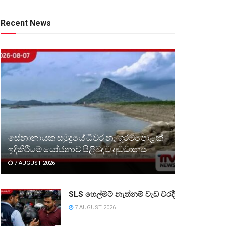
Recent News
සේනානායක සමුද්‍රයේ ධීවර නැංගුරම්පොළක්
ඉදිකිරීමේ යෝජනාව පිළිබඳව අවධානය
7 AUGUST 2026
SLS හෙල්මට් නැත්නම් වැඩ වරදී
7 AUGUST 2026