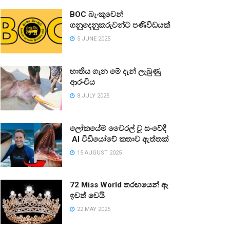
BOC බැංකුවෙන්
ගනුදෙනුකරුවන්ට පණිවිඩයක්
5 JUNE 2025
භාතිය ගැන මේ දැන් ලැබුණු
ආරංචිය
8 JULY 2025
ලෝකයේම වෛරල් වූ සංවේදී
AI වීඩියෝවේ කතාව ඇත්තක්
15 AUGUST 2025
72 Miss World තරඟයෙන් ඈ
ඉවත් වෙයි
22 MAY 2025