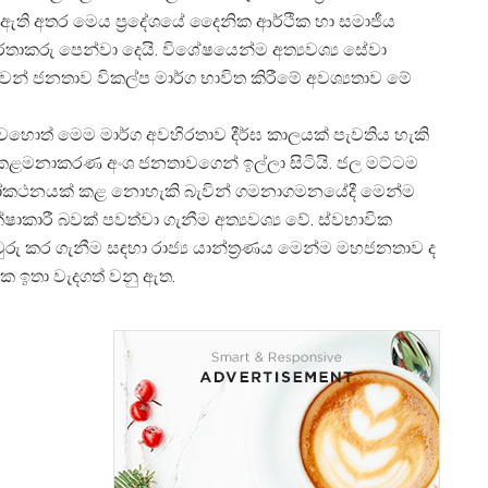
ඇති අතර මෙය ප්
රදේශයේ දෛනික ආර්ථික හා සමාජීය
ාර්තාකරු පෙන්වා දෙයි. විශේෂයෙන්ම අත්
යවශ්
ය සේවා
ෙන් ජනතාව විකල්ප මාර්ග භාවිත කිරීමේ අවශ්
යතාව මේ
හොත් මෙම මාර්ග අවහිරතාව දීර්ඝ කාලයක් පැවතිය හැකි
කළමනාකරණ අංශ ජනතාවගෙන් ඉල්ලා සිටියි. ජල මට්ටම
පුරෝකථනයක් කළ නොහැකි බැවින් ගමනාගමනයේදී මෙන්ම
ක්ෂාකාරී බවක් පවත්වා ගැනීම අත්
යවශ්
ය වේ. ස්වභාවික
ුරු කර ගැනීම සඳහා රාජ්
ය යාන්ත්
රණය මෙන්ම මහජනතාව ද
 ඉතා වැදගත් වනු ඇත.