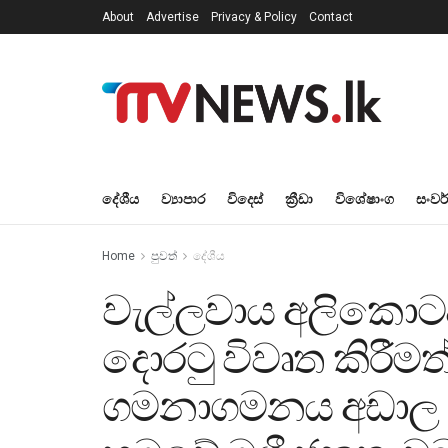
About
Advertise
Privacy & Policy
Contact
දේශීය
ව්‍යාපාර
විදෙස්
ක්‍රීඩා
විශේෂාංග
සංවර
Home
පුවත්
දේශීය
වැල්ලවාය අලිකොට
දොරටු විවෘත කිරීමත
ගමනාගමනය අඩාල ව