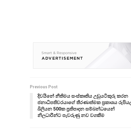
Previous Post
දිවයිනේ නීතිමය සංස්කෘතිය උඩුයටිකුරු කරන
ජනාධිපතිවරයාගේ තීරණාත්මක ප්‍රකාශය රුපියල
බිලියන 500ක ප්‍රතිපාදන සම්බන්ධයෙන්
නිලධාරීන්ට පැවරුණු නව වගකීම