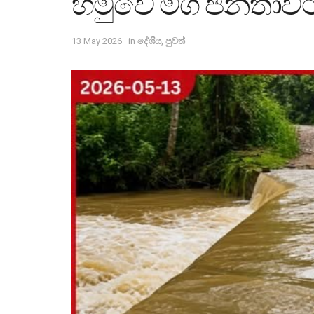
හමුවේ මගී ජනතාවට
13 May 2026
in
දේශීය
,
පුවත්