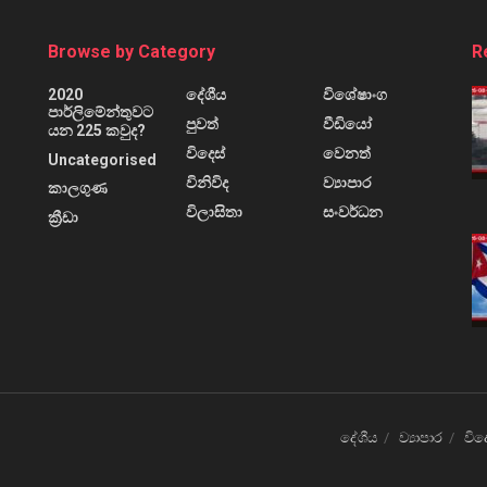
Browse by Category
R
2020
දේශීය
විශේෂාංග
පාර්ලිමේන්තුවට
පුවත්
වීඩියෝ
යන 225 කවුද?
විදෙස්
වෙනත්
Uncategorised
විනිවිද
ව්‍යාපාර
කාලගුණ
විලාසිතා
සංවර්ධන
ක්‍රීඩා
දේශීය
ව්‍යාපාර
විද