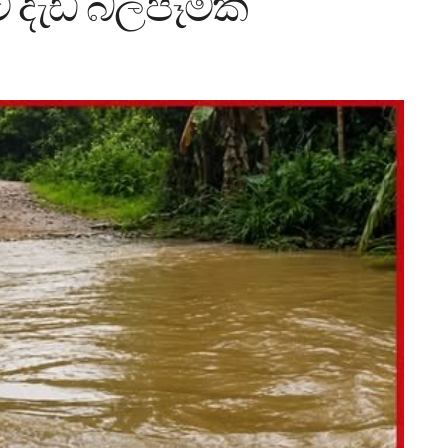
 දැඩි බලපෑමක්