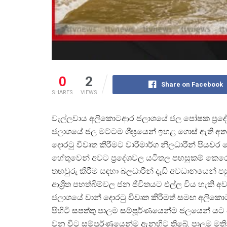
0
2
Share on Facebook
SHARES
VIEWS
වැල්ලවාය අලිකොටආර ජලාශයේ ජල පෝෂක ප්
රද
ජලාශයේ ජල මට්ටම ශීඝ්
රයෙන් ඉහළ ගොස් ඇති අත
දොරටු විවෘත කිරීමට වාරිමාර්ග නිලධාරීන් පියව
හේතුවෙන් අවට ප්
රදේශවල යටිතල පහසුකම් කෙරෙහි
තහවුරු කිරීම සඳහා බලධාරීන් දැඩි අවධානයෙන්
ආශ්
රිත පහත්බිම්වල ජන ජීවිතයට එල්ල විය හැකි අ
ජලාශයේ වාන් දොරටු විවෘත කිරීමත් සමඟ අලිකො
පිහිටි සපත්තු පාලම සම්පූර්ණයෙන්ම ජලයෙන් ය
වන විට සම්පූර්ණයෙන්ම ඇනහිට තිබේ. පාලම මතින්