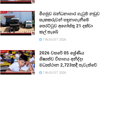
මීගමුව බන්ධනාගාර ගැටුම් නඩුව
සැකකරුවන් හඳුනාගැනීමේ
පෙරට්ටුව අගෝස්තු 21 දක්වා
කල් තැබේ
7 AUGUST 2026
2026 වසරේ 05 ශ්‍රේණිය
ශිෂ්‍යත්ව විභාගය අනිද්දා
මධ්‍යස්ථාන 2,723කදී පැවැත්වේ
7 AUGUST 2026