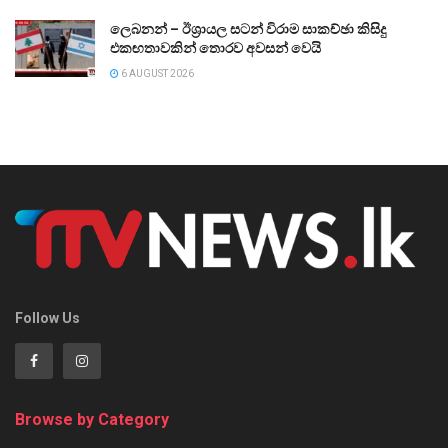
ලෙබනන් – ඊශ්‍රායල සටන් විරාම සාකච්ඡා කිසිදු
එකඟතාවකින් තොරව අවසන් වෙයි
6 AUGUST 2026
Follow Us
Browse by Category