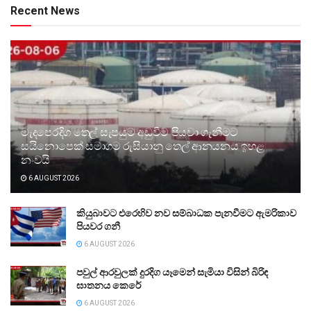
Recent News
මැදපෙරදිග තෙල් සැපයුම අඩුවීම පියවා ගැනීමට
සයිනොපෙක් සමාගම රුසියානු තෙල් ආනයනය ඉහළ
නංවයි
6 AUGUST 2026
කියුබාවට එරෙහිව නව සම්බාධක පැනවීමට ඇමරිකාව
පියවර ගනී
6 AUGUST 2026
පවුල් ආරවුලක් දුරදිග යෑමෙන් සැමියා විසින් බිරිඳ
ඝාතනය කෙරේ
6 AUGUST 2026