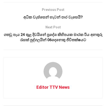
Previous Post
අධික වැස්සෙන් හැටන් පාර වැසෙයි?
Next Post
ගතවූ පැය 24 තුළ දිවයිනේ ප්‍රදේශ කිහිපයක මාරක රිය අනතුරු
රැසක් පුද්ගලයින් 06දෙනෙකු ජීවිතක්ෂයට
Editor TTV News