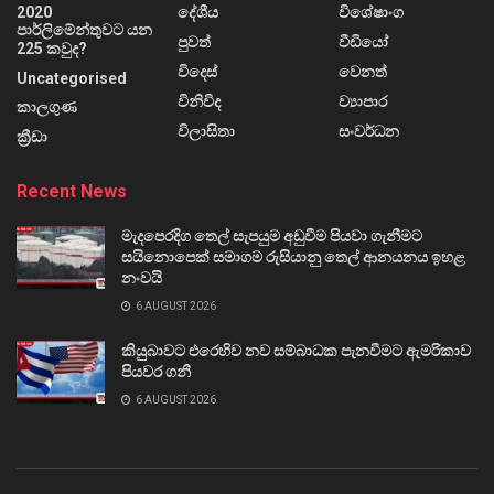
2020
දේශීය
විශේෂාංග
පාර්ලිමේන්තුවට යන
පුවත්
වීඩියෝ
225 කවුද?
විදෙස්
වෙනත්
Uncategorised
විනිවිද
ව්‍යාපාර
කාලගුණ
විලාසිතා
සංවර්ධන
ක්‍රීඩා
Recent News
මැදපෙරදිග තෙල් සැපයුම අඩුවීම පියවා ගැනීමට
සයිනොපෙක් සමාගම රුසියානු තෙල් ආනයනය ඉහළ
නංවයි
6 AUGUST 2026
කියුබාවට එරෙහිව නව සම්බාධක පැනවීමට ඇමරිකාව
පියවර ගනී
6 AUGUST 2026