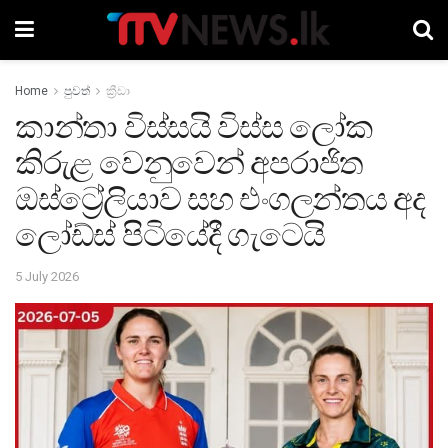
Home
පුවත්
ක්‍රීඩා
කාන්තා විස්සයි විස්ස ලෝක
කිරුළ වෙනුවෙන් අපරාජිත
ඔස්ට්‍රේලියාව සහ එංගලන්තය අද
ලෝඩ්ස් පිටියේදී ගැටෙයි
5 July 2026