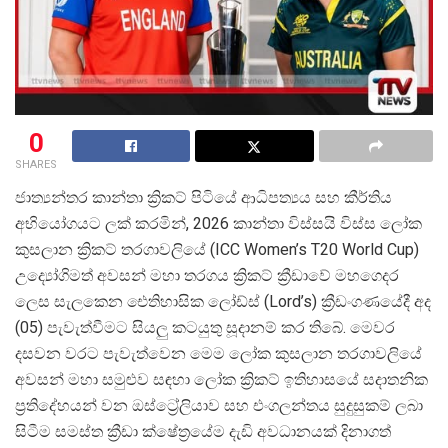
0
SHARES
ජාත්
යන්තර කාන්තා ක්
රිකට් පිටියේ ආධිපත්
යය සහ කීර්තිය
අභියෝගයට ලක් කරමින්, 2026 කාන්තා විස්සයි විස්ස ලෝක
කුසලාන ක්
රිකට් තරගාවලියේ (ICC Women’s T20 World Cup)
උද්
යෝගිමත් අවසන් මහා තරගය ක්
රිකට් ක්
රීඩාවේ මහගෙදර
ලෙස සැලකෙන ඓතිහාසික ලෝඩ්ස් (Lord’s) ක්
රීඩංගණයේදී අද
(05) පැවැත්වීමට සියලු කටයුතු සූදානම් කර තිබේ. මෙවර
දසවන වරට පැවැත්වෙන මෙම ලෝක කුසලාන තරගාවලියේ
අවසන් මහා සමුළුව සඳහා ලෝක ක්
රිකට් ඉතිහාසයේ සදාතනික
ප්
රතිදේහයන් වන ඔස්ට්
රේලියාව සහ එංගලන්තය සුදුසුකම් ලබා
සිටීම සමස්ත ක්
රීඩා ක්ෂේත්
රයේම දැඩි අවධානයක් දිනාගත්