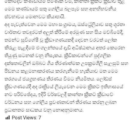
කොදෙව් කණ්ඩායම් පමණක් වීම, කාන්තා ක්
රිකට් ක්
රීඩාව තුළ
මෙම කණ්ඩායම් සතු ගෝලීය බලපෑම සහ අනභිභවනීය
ස්වභාවය මොනවට කියාපායි.
අද පැවැත්වෙන මෙම මහා සංග්
රාමය, ඔස්ට්
රේලියාව සතු ශූරතා
වාර්‌තාව තවදුරටත් අලුත් කිරීමේ අරමුණ සහ සිය මව්බිමේදී,
තමන්ට සුවිශේෂී වූ ක්
රීඩාංගණයකදී දෙවන වරටත් ලෝක
කිරුළ පැළඳීමේ එංගලන්තයේ දැඩි අධිෂ්ඨානය අතර කෙරෙන
තියුණු සටනක් වනු නිසැකය. ක්
රීඩිකාවන්ගේ පුද්ගලික
දක්ෂතාවලින් ඔබ්බට ගිය තීරණාත්මක උපක්
රමශීලී සැලසුම් සහ
පීඩනය කළමනාකරණය කරගැනීමේ හැකියාව මත මෙම
තරගයේ ජයග්
රහණය තීරණය වීමට නියමිතය. ලෝඩ්ස්
ක්
රීඩංගණයේදී අද රාත්
රියේ ලියැවෙන මෙම ක්
රිකට් ඉතිහාසයේ
නව පරිච්ඡේදය, ඉදිරි වර්‌ෂවලදී කාන්තා ක්
රිකට් ක්
රීඩාවේ
වර්ධනය සහ ගෝලීය ප්
රවණතාවන් තීරණය කරනු ලබන
ප්
රධානතම සාධකය වනු නොඅනුමානය.
Post Views:
7