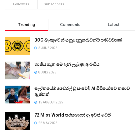
Followers
Subscribers
Trending
Comments
Latest
BOC බැංකුවෙන් ගනුදෙනුකරුවන්ට පණිවිඩයක්
5 JUNE 2025
භාතිය ගැන මේ දැන් ලැබුණු ආරංචිය
8 JULY 2025
ලෝකයේම වෛරල් වූ සංවේදී AI වීඩියෝවේ කතාව
ඇත්තක්
15 AUGUST 2025
72 Miss World තරඟයෙන් ඈ ඉවත් වෙයි
22 MAY 2025