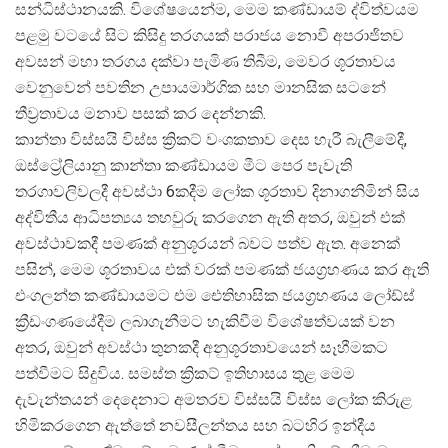
සන්ධිස්ථානයකි. විශේෂයෙන්ම, මෙම කණ්ඩායම් ද්විත්වයම
පළමු වටයේ සිට කිසිදු තරගයක් පරාජය නොවී අපරාජිතව
අවසන් මහා තරගය දක්වා පැමිණ තිබීම, මෙවර ශූරතාවය
වෙනුවෙන් පවතින උපායමාර්ගික සහ මානසික සටනේ
තීව්
රතාවය මනාව පසක් කර දෙන්නකි.
කාන්තා විස්සයි විස්ස ක්
රිකට් වංශකතාව දෙස හැරී බැලීමේදී,
ඔස්ට්
රේලියානු කාන්තා කණ්ඩායම මීට පෙර පැවැති
තරගාවලිවලදී අවස්ථා 6කදීම ලෝක ශූරතාව දිනාගනිමින් සිය
අද්විතීය ආධිපත්
යය තහවුරු කරගෙන ඇති අතර, ඔවුන් එක්
අවස්ථාවකදී පමණක් අනුශූරයන් බවට පත්ව ඇත. අනෙක්
පසින්, මෙම ශූරතාවය එක් වරක් පමණක් ජයග්
රහණය කර ඇති
එංගලන්ත කණ්ඩායමට එම ඓතිහාසික ජයග්
රහණය ලෝඩ්ස්
ක්
රීඩංගණයේදීම ලබාගැනීමට හැකිවීම විශේෂත්වයක් වන
අතර, ඔවුන් අවස්ථා තුනකදී අනුශූරතාවයෙන් සෑහීමකට
පත්වීමට සිදුවිය. සමස්ත ක්
රිකට් ඉතිහාසය තුළ මෙම
දැවැන්තයන් දෙදෙනාට අමතරව විස්සයි විස්ස ලෝක කිරුළ
හිමිකරගෙන ඇත්තේ නවසීලන්තය සහ බටහිර ඉන්දීය