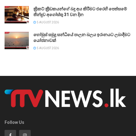
ක්‍රිකට් ක්‍රීඩකයන්ගේ බදු අය කිරීමට එරෙහි පෙත්සමේ
තීන්දුව අගෝස්තු 31 වන දින
5 AUGUST 2026
හෝමුස් සමුද්‍ර සන්ධියේ පාලන බලය ඉරානයට ලබාදීමට
යෝජනාවක්
5 AUGUST 2026
Follow Us