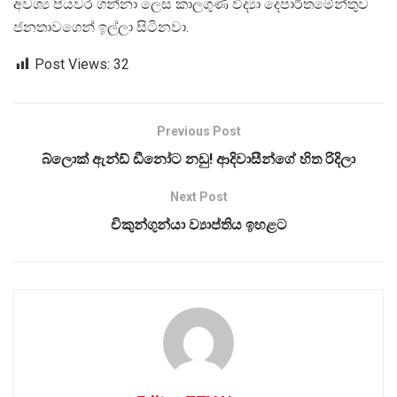
අවශ්‍ය පියවර ගන්නා ලෙස කාලගුණ විද්‍යා දෙපාර්තමේන්තුව
ජනතාවගෙන් ඉල්ලා සිටිනවා.
Post Views:
32
Previous Post
බ්ලොක් ඇන්ඩ් ඩීනෝට නඩු! ආදිවාසීන්ගේ හිත රිදිලා
Next Post
චිකුන්ගුන්යා ව්‍යාප්තිය ඉහළට