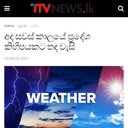
Home
පුවත්
දේශීය
අද සවස් කාලයේ ප්‍රදේශ
කිහිපයකට තද වැසි
24 March 2025