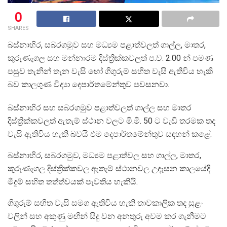
0
SHARES
බස්නාහිර, සබරගමුව සහ මධ්‍යම පළාත්වලත් ගාල්ල, මාතර,
කුරුණෑගල සහ මන්නාරම දිස්ත්‍රික්කවලත් ප.ව. 2.00 න් පමණ
පසුව තැනින් තැන වැසි හෝ ගිගුරුම් සහිත වැසි ඇතිවිය හැකි
බව කාලගුණ විද්‍යා දෙපාර්තමේන්තුව පවසනවා.
බස්නාහිර සහ සබරගමුව පළාත්වලත් ගාල්ල සහ මාතර
දිස්ත්‍රික්කවලත් ඇතැම් ස්ථාන වලට මි.මි. 50 ට වැඩි තරමක තද
වැසි ඇතිවිය හැකි බවයි එම දෙපාර්තමේන්තුව සඳහන් කළේ.
බස්නාහිර, සබරගමුව, මධ්‍යම පළාත්වල සහ ගාල්ල, මාතර,
කුරුණෑගල දිස්ත්‍රික්කවල ඇතැම් ස්ථානවල උදෑසන කාලයේදී
මීදුම් සහිත තත්ත්වයක් පැවතිය හැකියි.
ගිගුරුම් සහිත වැසි සමග ඇතිවිය හැකි තාවකාලික තද සුළං
වලින් සහ අකුණු මඟින් සිදු වන අනතුරු අවම කර ගැනීමට