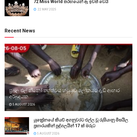
72 Miss World තරඟයෙන් ඈ ඉවත් වෙයි
22 MAY 2025
Recent News
ප්‍රබල එල් නීනෝ තත්ත්වය හමුවේ ලෝකයට දැඩි ආහාර
අර්බුදයක
5 AUGUST 2026
යුක්‍රේනයේ කියව් අගනුවරට එල්ල වූ රුසියානු මිසයිල
ප්‍රහාරයකින් පුද්ගලයින් 17 ක් මරුට
5 AUGUST 2026