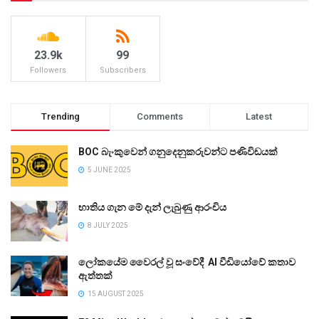
23.9k
99
Followers
Subscribers
Trending
Comments
Latest
BOC බැංකුවෙන් ගනුදෙනුකරුවන්ට පණිවිඩයක්
5 JUNE 2025
භාතිය ගැන මේ දැන් ලැබුණු ආරංචිය
8 JULY 2025
ලෝකයේම වෛරල් වූ සංවේදී AI වීඩියෝවේ කතාව
ඇත්තක්
15 AUGUST 2025