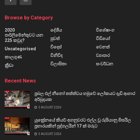
Browse by Category
2020
දේශීය
විශේෂාංග
පාර්ලිමේන්තුවට යන
පුවත්
වීඩියෝ
225 කවුද?
විදෙස්
වෙනත්
Uncategorised
විනිවිද
ව්‍යාපාර
කාලගුණ
විලාසිතා
සංවර්ධන
ක්‍රීඩා
Recent News
ප්‍රබල එල් නීනෝ තත්ත්වය හමුවේ ලෝකයට දැඩි ආහාර
අර්බුදයක
5 AUGUST 2026
යුක්‍රේනයේ කියව් අගනුවරට එල්ල වූ රුසියානු මිසයිල
ප්‍රහාරයකින් පුද්ගලයින් 17 ක් මරුට
5 AUGUST 2026