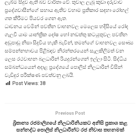
ලැබීම සිදුව ඇති බව වාර්තා වේ. තුවාල ලැබූ කුඩා දරුවාව
ප්
රදේශවාසීන්ගේ සහාය ඇතිව වහාම ප්
රතිකාර සඳහා රෝහල්
ගත කිරීමට පියවර ගෙන ඇත.
ධාවනය වෙමින් පවතින වාහනවල මෙලෙස හදිසියේ රෝද
ගැලවී යාම යාන්ත්
රික දෝෂ හෝ නඩත්තු කටයුතුවල පවතින
අඩුපාඩු නිසා සිදුවිය හැකි බැවින්, තමන්ගේ වාහනවල සෞඛ්
සම්පන්නභාවය පිළිබඳව නිරන්තරයෙන් සැලකිලිමත් වන
ලෙස රථවාහන බලධාරීන් රියදුරන්ගෙන් ඉල්ලා සිටී. සිද්ධිය
සම්බන්ධයෙන් අදාළ ප්
රදේශයේ පොලිස් නිලධාරීන් විසින්
වැඩිදුර පරීක්ෂණ පවත්වනු ලබයි.
Post Views:
38
Previous Post
බ්‍රිතාන්‍ය රජමාලිගයේ නිලධාරිනියකට අනිසි ප්‍රකාශ කළ
සන්නද්ධ පොලිස් නිලධාරීන්ට රජ නිවාස තහනමක්