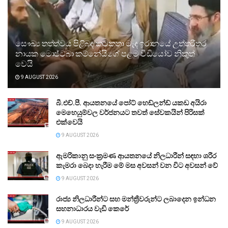
සෞඛ්‍ය තත්ත්වය පිළිබඳ කටකතා මැද ඉරානයේ උත්තරීතර
නායක මොජ්ටබා කම්නේයිගේ පළමු වීඩියෝව නිකුත්
වෙයි
9 AUGUST 2026
බී.එච්.පී. ආයතනයේ පෝට් හෙඩ්ලන්ඩ් යකඩ අයිරා
මෙහෙයුම්වල වර්ජනයට තවත් සේවකයින් පිරිසක්
එක්වෙයි
9 AUGUST 2026
ඇමරිකානු සංක්‍රමණ ආයතනයේ නිලධාරීන් සඳහා ශරීර
කැමරා බෙදා හැරීම මේ මස අවසන් වන විට අවසන් වේ
9 AUGUST 2026
රාජ්‍ය නිලධාරීන්ට සහ මන්ත්‍රීවරුන්ට ලබාදෙන ඉන්ධන
සහනාධාරය වැඩි කෙරේ
9 AUGUST 2026