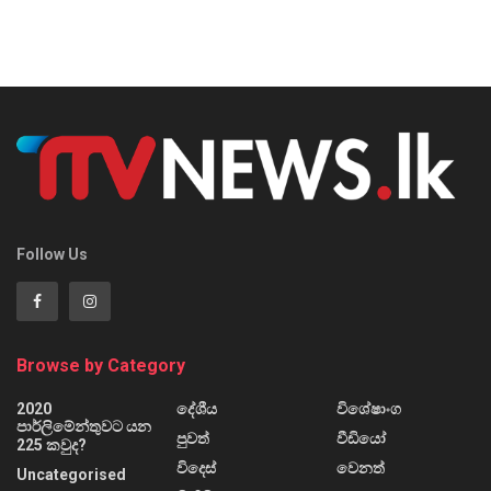
Follow Us
Browse by Category
2020
දේශීය
විශේෂාංග
පාර්ලිමේන්තුවට යන
පුවත්
වීඩියෝ
225 කවුද?
විදෙස්
වෙනත්
Uncategorised