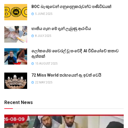
BOC බැංකුවෙන් ගනුදෙනුකරුවන්ට පණිවිඩයක්
5 JUNE 2025
භාතිය ගැන මේ දැන් ලැබුණු ආරංචිය
8 JULY 2025
ලෝකයේම වෛරල් වූ සංවේදී AI වීඩියෝවේ කතාව
ඇත්තක්
15 AUGUST 2025
72 Miss World තරඟයෙන් ඈ ඉවත් වෙයි
22 MAY 2025
Recent News