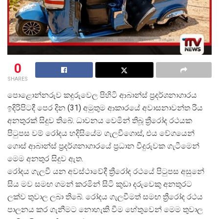
0
SHARES
පොළොන්නරුව කදුරුවෙල පිහිටි ආබාන්ස් ප්
රදර්ශනාගාරය
ඉදිරිපිටදී පෙර දින (31) අමුතුම ආකාරයේ අවාසනාවන්ත රිය
අනතුරක් සිදුව තිබේ. ධාවනය වෙමින් තිබූ ත්
රීරෝද රථයක
පිටුපස වම් රෝදය හදිසියේම ගැලවීගොස්, එය වේගයෙන්
ගොස් ආබාන්ස් ප්
රදර්ශනාගාරයේ ප්
රධාන වීදුරුවක ගැටීමෙන්
මෙම අනතුර සිදුව ඇත.
රෝදය ගැලවී යන අවස්ථාවේදී ත්
රීරෝද රථයේ පිටුපස අසුනේ
සිය මව සමඟ ගමන් කරමින් සිටි කුඩා දරුවෙකු අනතුරට
ලක්ව තුවාල ලබා තිබේ. රෝදය ගැලවීමත් සමඟ ත්
රීරෝද රථය
පාලනය කර ගැනීමට නොහැකි වීම හේතුවෙන් මෙම තුවාල