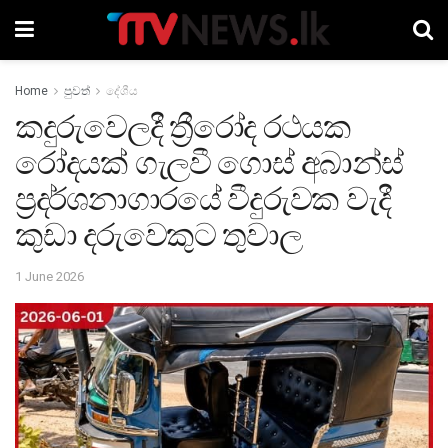
Home
පුවත්
දේශීය
කදුරුවෙලදී ත්‍රීරෝද රථයක
රෝදයක් ගැලවී ගොස් අබාන්ස්
ප්‍රදර්ශනාගාරයේ වීදුරුවක වැදී
කුඩා දරුවෙකුට තුවාල
1 June 2026