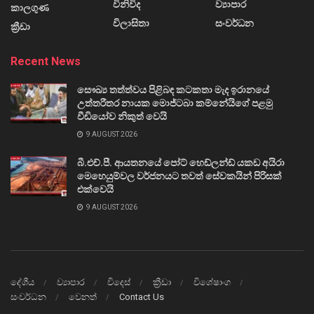
විනිවිද
ව්‍යාපාර
කාලගුණ
විලාසිතා
සංවර්ධන
ක්‍රීඩා
Recent News
සෞඛ්‍ය තත්ත්වය පිළිබඳ කටකතා මැද ඉරානයේ
උත්තරීතර නායක මොජ්ටබා කම්නේයිගේ පළමු
වීඩියෝව නිකුත් වෙයි
9 AUGUST 2026
බී.එච්.පී. ආයතනයේ පෝට් හෙඩ්ලන්ඩ් යකඩ අයිරා
මෙහෙයුම්වල වර්ජනයට තවත් සේවකයින් පිරිසක්
එක්වෙයි
9 AUGUST 2026
දේශීය
ව්‍යාපාර
විදෙස්
ක්‍රීඩා
විශේෂාංග
සංවර්ධන
වෙනත්
Contact Us