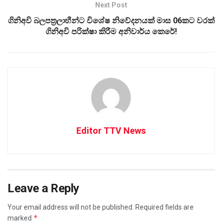
Next Post
ගිනිඅවි බලපත්‍රලාභීන්ට විශේෂ නිවේදනයක් මාස 06කට වරක්
ගිනිඅවි පරික්ෂා කිරීම අනිවාර්ය කෙරේ!
Editor TTV News
Leave a Reply
Your email address will not be published.
Required fields are
*
marked