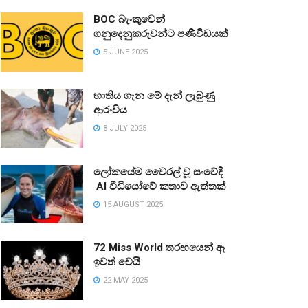
BOC බැංකුවෙන්
ගනුදෙනුකරුවන්ට පණිවිඩයක්
5 JUNE 2025
භාතිය ගැන මේ දැන් ලැබුණු
ආරංචිය
8 JULY 2025
ලෝකයේම වෛරල් වූ සංවේදී
AI වීඩියෝවේ කතාව ඇත්තක්
15 AUGUST 2025
72 Miss World තරඟයෙන් ඈ
ඉවත් වෙයි
22 MAY 2025