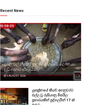
Recent News
ප්‍රබල එල් නීනෝ තත්ත්වය හමුවේ ලෝකයට
දැඩි ආහාර අර්බුදයක
5 AUGUST 2026
යුක්‍රේනයේ කියව් අගනුවරට
එල්ල වූ රුසියානු මිසයිල
ප්‍රහාරයකින් පුද්ගලයින් 17 ක්
මරුට