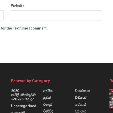
Website
 for the next time I comment.
Browse by Category
R
2020
දේශීය
විශේෂාංග
පාර්ලිමේන්තුවට
පුවත්
වීඩියෝ
යන 225 කවුද?
විදෙස්
වෙනත්
Uncategorised
විනිවිද
ව්‍යාපාර
කාලගුණ