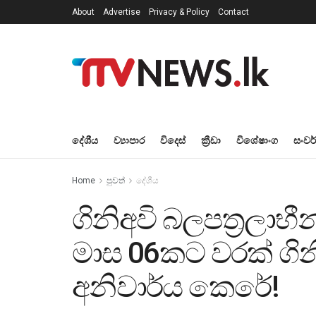
About
Advertise
Privacy & Policy
Contact
දේශීය
ව්‍යාපාර
විදෙස්
ක්‍රීඩා
විශේෂාංග
සංවර
Home
පුවත්
දේශීය
ගිනිඅවි බලපත්‍රලා
මාස 06කට වරක් ගිනි
අනිවාර්ය කෙරේ!