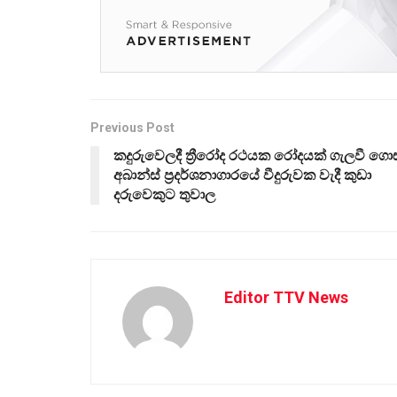
Previous Post
කදුරුවෙලදී ත්‍රීරෝද රථයක රෝදයක් ගැලවී ගොස
අබාන්ස් ප්‍රදර්ශනාගාරයේ වීදුරුවක වැදී කුඩා
දරුවෙකුට තුවාල
Editor TTV News