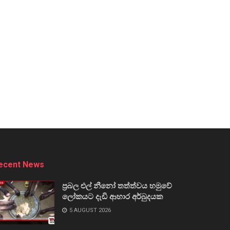
ecent News
ප්‍රබල එල් නීනෝ තත්ත්වය හමුවේ
ලෝකයට දැඩි ආහාර අර්බුදයක
5 AUGUST 2026