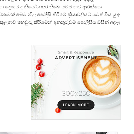
 කරන ලෙසට ද නියෝග කර තිබේ. මෙම නව ආරක්ෂක
තාවක් මෙම නිල සෝදිසි කිරීමේ ක්
රියාවලියට යටත් විය යුතු
ුකූලතාව තහවුරු කිරීමෙන් අනතුරුවම පොලිසිය විසින් අදාළ