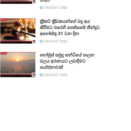
5 AUGUST 2026
ක්‍රිකට් ක්‍රීඩකයන්ගේ බදු අය
කිරීමට එරෙහි පෙත්සමේ තීන්දුව
අගෝස්තු 31 වන දින
5 AUGUST 2026
හෝමුස් සමුද්‍ර සන්ධියේ පාලන
බලය ඉරානයට ලබාදීමට
යෝජනාවක්
5 AUGUST 2026