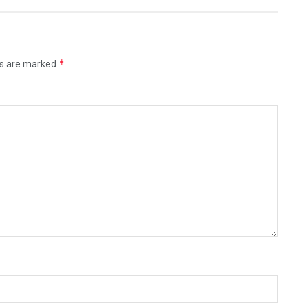
*
ds are marked