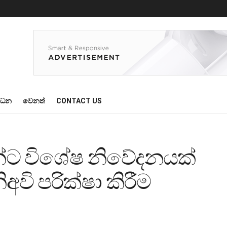
්ධන
වෙනත්
CONTACT US
භීන්ට විශේෂ නිවේදනයක්
අවි පරික්ෂා කිරීම