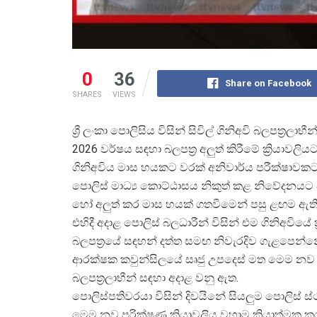
0
36
Share on Facebook
SHARES
VIEWS
ශ්
රී ලංකා පොලිසිය විසින් සිවිල් ගිනිඅවි බලපත්
රලාභී
2026 වර්ෂය සඳහා බලපත්
ර අලුත් කිරීමේ ක්
රියාවලිය
ගිනිඅවිය මාස හයකට වරක් අනිවාර්ය පරීක්ෂාවකට
පොලිස් මාධ්
ය කොට්ඨාසය නිකුත් කළ නිවේදනයට 
හෝ අලුත් කර මාස හයක් ගතවීමෙන් පසු ළඟම ඇති ප
එහිදී අදාළ පොලිස් බලධාරීන් විසින් එම ගිනිඅවියේ 
බලපත්
රයේ සඳහන් දත්ත සමඟ නිවැරදිව ගැළපෙන්න
ආරක්ෂක කවුන්සිලයේ සෘජු උපදෙස් මත මෙම නව 
බලපත්
රලාභීන් සඳහා අදාළ වනු ඇත.
පොලිස්පතිවරයා විසින් දිවයිනේ සියලුම පොලිස් ස
මෙම නව පරික්ෂණ ක්
රියාවලිය වහාම ක්
රියාත්මක 