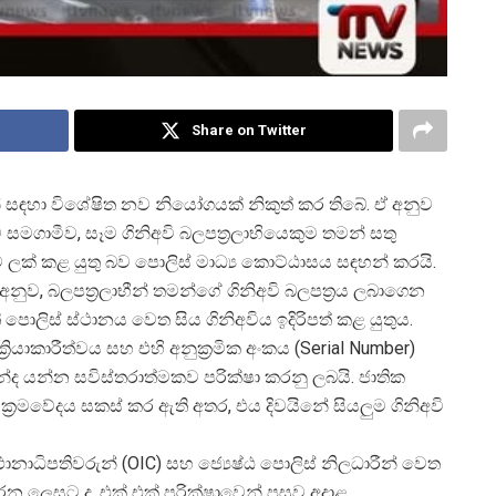
Share on Twitter
න් සඳහා විශේෂිත නව නියෝගයක් නිකුත් කර තිබේ. ඒ අනුව
ට සමගාමීව, සෑම ගිනිඅවි බලපත්
රලාභියෙකුම තමන් සතු
 ලක් කළ යුතු බව පොලිස් මාධ්
ය කොට්ඨාසය සඳහන් කරයි.
අනුව, බලපත්
රලාභීන් තමන්ගේ ගිනිඅවි බලපත්
රය ලබාගෙන
ොලිස් ස්ථානය වෙත සිය ගිනිඅවිය ඉදිරිපත් කළ යුතුය.
ක්
රියාකාරීත්වය සහ එහි අනුක්
රමික අංකය (Serial Number)
ේද යන්න සවිස්තරාත්මකව පරික්ෂා කරනු ලබයි. ජාතික
ක්
රමවේදය සකස් කර ඇති අතර, එය දිවයිනේ සියලුම ගිනිඅවි
්ථානාධිපතිවරුන් (OIC) සහ ජ්
යෙෂ්ඨ පොලිස් නිලධාරීන් වෙත
කරන ලෙසට ද, එක් එක් පරික්ෂාවෙන් පසුව අදාළ