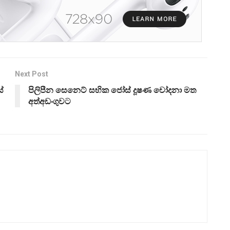
Next Post
්
පිලිපීන සෙනෙට් සභික ජෝස් දූෂණ චෝදනා මත
අත්අඩංගුවට