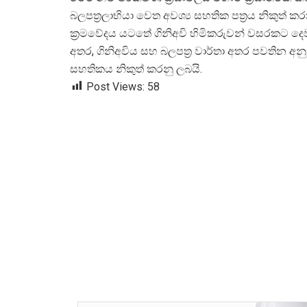
බලපත්
රලාභියා වෙත අවශ්
ය සහතික පත්
රය නිකුත්
ක්
රමවේදය යටතේ ගිනිඅවි හිමිකරුවන් වසරකට දෙව
අතර, ගිනිඅවිය සහ බලපත්
ර වාර්තා අතර පවතින අන
සහතිකය නිකුත් කරනු ලබයි.
Post Views:
58