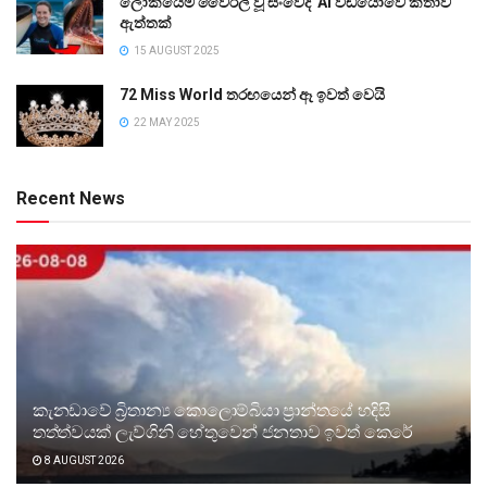
ලෝකයේම වෛරල් වූ සංවේදී AI වීඩියෝවේ කතාව
ඇත්තක්
15 AUGUST 2025
72 Miss World තරඟයෙන් ඈ ඉවත් වෙයි
22 MAY 2025
Recent News
කැනඩාවේ බ්‍රිතාන්‍ය කොලොම්බියා ප්‍රාන්තයේ හදිසි
තත්ත්වයක් ලැව්ගිනි හේතුවෙන් ජනතාව ඉවත් කෙරේ
8 AUGUST 2026