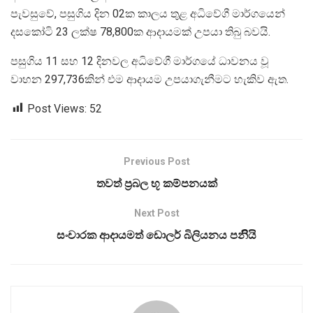
පැවසුවේ, පසුගිය දින 02ක කාලය තුළ අධිවේගී මාර්ගයෙන්
දසකෝටි 23 ලක්ෂ 78,800ක ආදායමක් උපයා තිබු බවයි.
පසුගිය 11 සහ 12 දිනවල අධිවේගී මාර්ගයේ ධාවනය වූ
වාහන 297,736කින් එම ආදායම උපයාගැනීමට හැකිව ඇත.
Post Views:
52
Previous Post
තවත් ප්‍රබල භූ කම්පනයක්
Next Post
සංචාරක ආදායමත් ඩොලර් බිලියනය පනිියි