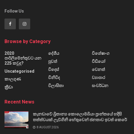
Follow Us
Browse by Category
2020
දේශීය
විශේෂාංග
පාර්ලිමේන්තුවට යන
පුවත්
වීඩියෝ
225 කවුද?
විදෙස්
වෙනත්
Uncategorised
විනිවිද
ව්‍යාපාර
කාලගුණ
විලාසිතා
සංවර්ධන
ක්‍රීඩා
Recent News
කැනඩාවේ බ්‍රිතාන්‍ය කොලොම්බියා ප්‍රාන්තයේ හදිසි
තත්ත්වයක් ලැව්ගිනි හේතුවෙන් ජනතාව ඉවත් කෙරේ
8 AUGUST 2026