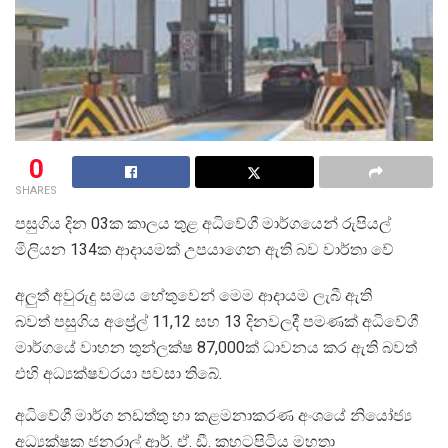
0
SHARES
පසුගිය දින 03ක කාලය තුළ අධිවේගී මාර්ගයෙන් රුපියල්
මිලියන 134ක ආදායමක් උපයාගෙන ඇති බව වාර්තා වේ
අලුත් අවුරුදු සමය හේතුවෙන් මෙම ආදායම ලැබී ඇති
බවත් පසුගිය අප්‍රේල් 11,12 සහ 13 දිනවලදී පමණක් අධිවේගී
මාර්ගයේ වාහන තුන්ලක්ෂ 87,000ක් ධාවනය කර ඇති බවත්
එහි අධ්‍යක්ෂවරයා පවසා තිබේ.
අධිවේගී මාර්ග නඩත්තු හා කළමනාකරණ අංශයේ නියෝජ්‍ය
අධ්‍යක්ෂක ජනරාල් ආර්. ඒ. ඩී. කහටපිටිය මහතා