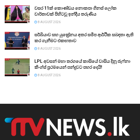
වසර 11ක් කොණ්ඩය නොකපා ගිනස් ලෝක
වාර්තාවක් පිහිටවූ ඉන්දීය තරුණිය
8 AUGUST 2026
සර්බියාව සහ යුක්‍රේනය අතර සමීප ආර්ථික සබඳතා ඇති
කර ගැනීමට එකඟතාව
8 AUGUST 2026
LPL අවසන් මහා තරගයේ කාසියේ වාසිය දිනූ ජැෆ්නා
කිංග්ස් ප්‍රථමයෙන් පන්දුවට පහර දෙයි!
8 AUGUST 2026