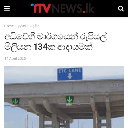
Home
පුවත්
දේශීය
අධිවේගී මාර්ගයෙන් රුපියල්
මිලියන 134ක ආදායමක්
14 April 2025