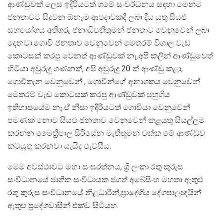
ආණ්ඩුවක් ලෙස ඉදිරියටත් ගමේ සංවර්ධනය සඳහා මෙන්ම
ජනතාවට සිදුවන ඕනෑම ආපදාවකදී ලබා දිය යුතු සියළු
සහයෝගය අතිගරු ජනාධිපතිතුමන් ජනතාව වෙනුවෙන් ලබා
දෙනවා.ගොවි ජනතාව වෙනුවෙන් මෙතරම් විශාල වැඩ
කොටසක් කරපු වෙනත් ආණ්ඩුවක් නෑ.අපි කලින් ආණ්ඩුවෙත්
හිටියා අවුරුදු ගණනක්, අපි අවුරුදු 20 ක් ආණ්ඩු කළා,
ගොවිතැන වෙනුවෙන් , ගොවීන්ගේ අනාගතය වෙනුවෙන්
මෙතරම් වැඩ කොටසක් කරපු ආණ්ඩුවක් පහුගිය
ඉතිහාසයේම නෑ.ඒ නිසා ඉදිරියටත් ගොවියා වෙනුවෙන්
පමණක් නොව සියළු ජනතාව වෙනුවෙන් කළයුතු සියල්ලම
කරන්න මෛත්‍රීපාල සිරිසේන මැතිතුමන් එක්ක මේ ආණ්ඩුව
කටයුතු කරනවා යැයිද පැවසීය.
මෙම අවස්ථාවට මහා සංඝරත්නය, ශ්‍රී ලංකා රතු කුරුස
සංවිධානයේ ජාතික සංවිධායක ජගත් අබේසිංහ මහතා ඇතුළු
රතු කුරුස සංවිධානයේ නිළධාරීන්,ප්‍රාදේශිය දේශපාලඥයින්
ඇතුළු ප්‍රදේශවාසීන් එක්ව සිටියහ.