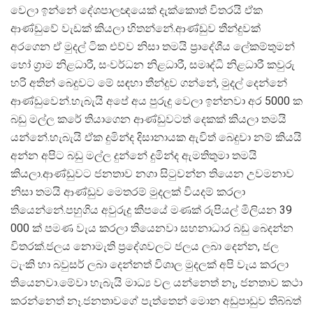
වෙලා ඉන්නේ දේශපාලඥයෙක් දැක්කොත් විතරයි ඒක
ආණ්ඩුවේ වැඩක් කියලා හිතන්නේ.ආණ්ඩුව තීන්දුවක්
අරගෙන ඒ මුදල් ටික එව්ව නිසා තමයි ප්‍රාදේශීය ලේකම්තුමන්
හෝ ග්‍රාම නිළධාරී, සංවර්ධන නිළධාරී, සමෘද්ධි නිළධාරී කවුරු
හරි අතින් බෙදුවට මේ සඳහා තීන්දුව ගන්නේ, මුදල් දෙන්නේ
ආණ්ඩුවෙන්.හැබැයි අපේ අය පුරුදු වෙලා ඉන්නවා අර 5000 ක
බඩු මල්ල කරේ තියාගෙන ආණ්ඩුවටත් දෙකක් කියලා තමයි
යන්නේ.හැබැයි ඒක දුමින්ද දිසානායක ඇවිත් බෙදුවා නම් කියයි
අන්න අපිට බඩු මල්ල දුන්නේ දුමින්ද ඇමතිතුමා තමයි
කියලා.ආණ්ඩුවට ජනතාව නගා සිටුවන්න තියෙන උවමනාව
නිසා තමයි ආණ්ඩුව මෙතරම් මුදලක් වියදම් කරලා
තියෙන්නේ.පහුගිය අවුරුදු කීපයේ මණක් රුපියල් මිලියන 39
000 ක් පමණ වැය කරලා තියෙනවා සහනාධාර බඩු බෙදන්න
විතරක්.ජලය නොමැති ප්‍රදේශවලට ජලය ලබා දෙන්න, ජල
ටැංකි හා බවුසර් ලබා දෙන්නත් විශාල මුදලක් අපි වැය කරලා
තියෙනවා.මේවා හැබැයි මාධ්‍ය වල යන්නෙත් නෑ, ජනතාව කථා
කරන්නෙත් නෑ.ජනතාවගේ පැත්තෙන් මොන අඩුපාඩුව තිබ්බත්