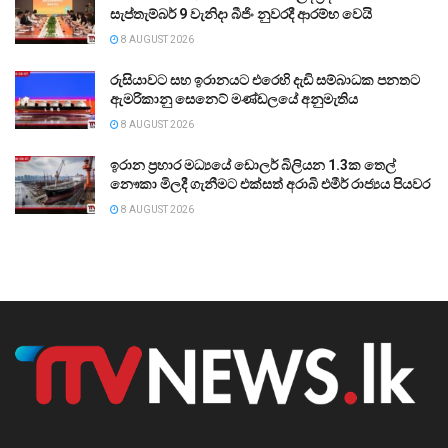
සැප්තැම්බර් 9 වැනිදා බීජිං නුවරදී ආරම්භ වෙයි
8 AUGUST 2026
රුසියාවට සහ ඉරානයට එරෙහි දැඩි සම්බාධක පනතට
ඇමරිකානු සෙනෙට් මණ්ඩලයේ අනුමැතිය
8 AUGUST 2026
ඉරාන ප්‍රහාර මධ්‍යයේ ඩොලර් බිලියන 1.3ක තෙල්
නෞකා මිලදී ගැනීමට එක්සත් අරාබි එමීර් රාජ්‍යය පියවර
8 AUGUST 2026