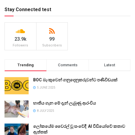
Stay Connected test
23.9k
99
Followers
Subscribers
Trending
Comments
Latest
BOC බැංකුවෙන් ගනුදෙනුකරුවන්ට පණිවිඩයක්
5 JUNE 2025
භාතිය ගැන මේ දැන් ලැබුණු ආරංචිය
8 JULY 2025
ලෝකයේම වෛරල් වූ සංවේදී AI වීඩියෝවේ කතාව
ඇත්තක්