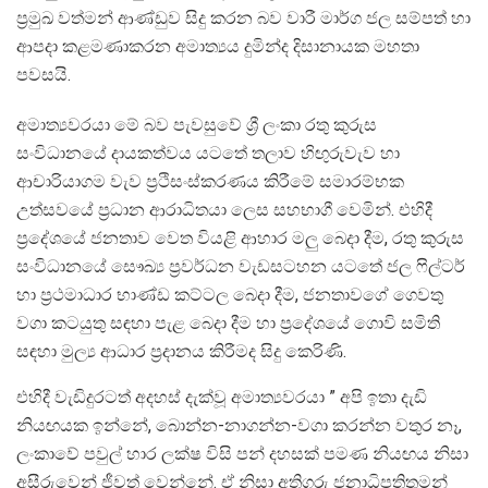
ප්‍රමුඛ වත්මන් ආණ්ඩුව සිදු කරන බව වාරී මාර්ග ජල සම්පත් හා
ආපදා කළමණාකරන අමාත්‍යය දුමින්ද දිසානායක මහතා
පවසයි.
අමාත්‍යවරයා මේ බව පැවසුවේ ශ්‍රී ලංකා රතු කුරුස
සංවිධානයේ දායකත්වය යටතේ තලාව හිඟුරුවැව හා
ආචාරියාගම වැව ප්‍රථිසංස්කරණය කිරීමේ සමාරම්භක
උත්සවයේ ප්‍රධාන ආරාධිතයා ලෙස සහභාගී වෙමින්. එහිදී
ප්‍රදේශයේ ජනතාව වෙත වියළි ආහාර මලු බෙදා දීම, රතු කුරුස
සංවිධානයේ සෞඛ්‍ය ප්‍රවර්ධන වැඩසටහන යටතේ ජල ෆිල්ටර්
හා ප්‍රථමාධාර භාණ්ඩ කට්ටල බෙදා දීම, ජනතාවගේ ගෙවතු
වගා කටයුතු සඳහා පැළ බෙදා දීම හා ප්‍රදේශයේ ගොවි සමිති
සඳහා මුල්‍ය ආධාර ප්‍රදානය කිරීමද සිදු කෙරිණි.
එහිදී වැඩිදුරටත් අදහස් දැක්වූ අමාත්‍යවරයා ” අපි ඉතා දැඩි
නියඟයක ඉන්නේ, බොන්න-නාගන්න-වගා කරන්න වතුර නෑ,
ලංකාවේ පවුල් හාර ලක්ෂ විසි පන් දහසක් පමණ නියඟය නිසා
අසීරුවෙන් ජීවත් වෙන්නේ. ඒ නිසා අතිගරු ජනාධිපතිතුමන්