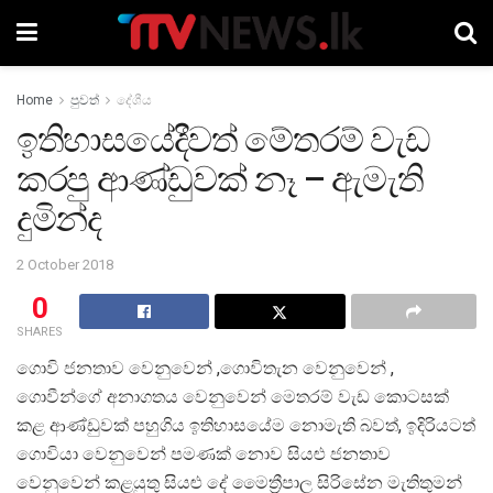
Home
පුවත්
දේශීය
ඉතිහාසයේදීවත් මේතරම් වැඩ
කරපු ආණ්ඩුවක් නෑ – ඇමැති
දුමින්ද
2 October 2018
0
SHARES
ගොවි ජනතාව වෙනුවෙන් ,ගොවිතැන වෙනුවෙන් ,
ගොවීන්ගේ අනාගතය වෙනුවෙන් මෙතරම් වැඩ කොටසක්
කළ ආණ්ඩුවක් පහුගිය ඉතිහාසයේම නොමැති බවත්, ඉදිරියටත්
ගොවියා වෙනුවෙන් පමණක් නොව සියළු ජනතාව
වෙනුවෙන් කළයුතු සියළු දේ මෛත්‍රීපාල සිරිසේන මැතිතුමන්