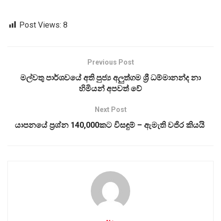
Post Views:
8
Previous Post
මල්වතු පාර්ශවයේ අති පුජ්‍ය අලුත්ගම ශ්‍රී ධම්මානන්ද නා
හිමියන් අපවත් වේ
Next Post
යාපනයේ ප්‍රශ්න 140,000කට විසඳුම් – ඇමැති වජිර කියයි