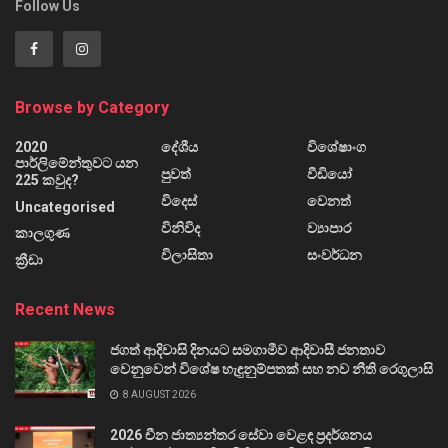
Follow Us
Browse by Category
2020
දේශීය
විශේෂාංග
පාර්ලිමේන්තුවට යන
පුවත්
වීඩියෝ
225 කවුද?
විදෙස්
වෙනත්
Uncategorised
විනිවිද
ව්‍යාපාර
කාලගුණ
විලාසිතා
සංවර්ධන
ක්‍රීඩා
Recent News
ජගත් ආදිවාසි දිනයට සමගාමීව ආදිවාසී ජනතාව
වෙනුවෙන් විශේෂ හැඳුනුම්පතක් සහ නව නීති රෙගුලාසි
8 AUGUST 2026
2026 චීන ජාත්‍යන්තර සේවා වෙළඳ ප්‍රදර්ශනය