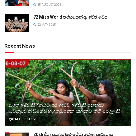
15 AUGUST 2025
72 Miss World තරඟයෙන් ඈ ඉවත් වෙයි
22 MAY 2025
Recent News
ජගත් ආදිවාසි දිනයට සමගාමීව ආදිවාසී ජනතාව
වෙනුවෙන් විශේෂ හැඳුනුම්පතක් සහ නව නීති රෙගුලාසි
8 AUGUST 2026
2026 චීන ජාත්‍යන්තර සේවා වෙළඳ ප්‍රදර්ශනය