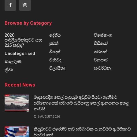
Browse by Category
2020
දේශීය
විශේෂාංග
පාර්ලිමේන්තුවට යන
පුවත්
වීඩියෝ
225 කවුද?
විදෙස්
වෙනත්
Uncategorised
විනිවිද
ව්‍යාපාර
කාලගුණ
විලාසිතා
සංවර්ධන
ක්‍රීඩා
Recent News
මැදපෙරදිග තෙල් සැපයුම අඩුවීම පියවා ගැනීමට
සයිනොපෙක් සමාගම රුසියානු තෙල් ආනයනය ඉහළ
නංවයි
6 AUGUST 2026
කියුබාවට එරෙහිව නව සම්බාධක පැනවීමට ඇමරිකාව
පියවර ගනී