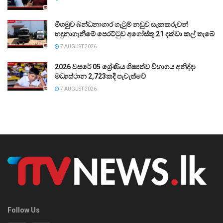
මීගමුව බන්ධනාගාර ගැටුම් නඩුව සැකකරුවන්
හඳුනාගැනීමේ පෙරට්ටුව අගෝස්තු 21 දක්වා කල් තැබේ
7 AUGUST 2026
2026 වසරේ 05 ශ්‍රේණිය ශිෂ්‍යත්ව විභාගය අනිද්දා
මධ්‍යස්ථාන 2,723කදී පැවැත්වේ
7 AUGUST 2026
Follow Us