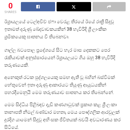
0
SHARES
ඊශ්‍රායලයේ ටෙල්අවිව් ජෆා වෙරළ තීරයේ ඊයේ රාත්‍රී සිදුවූ
ඉතාමත් දරුණු ඛේදවාචකයකින් 38 හැවිරිදි ශ්‍රී ලාංකික
ශ්‍රමිකයෙකු ඝාතනය වී තිබෙනවා.
ගාල්ල බටපොල ප්‍රදේශයේ සිට හැර මාස දෙකකට පෙර
රැකියාවක් අනුස්සාරයෙන් ඊශ්‍රායලයට ගිය ඔහු 38 හැවිරිදි
තරුණයෙකි.
අනෙකුත් රටක පුද්ගලයෙකු සමඟ ඇති වූ බහින් බස්වීමක්
හේතුවෙන් ඉතා දරුණු ආකාරයට තියුණු ආයුධයකින්
පහරදීමෙනුයි මෙම තරුණයාව ඝාතනය කර තිබෙන්නේ.
මෙම සිද්ධිය පිළිබඳව දැඩි කණගාටුවක් ප්‍රකාශ කළ ශ්‍රී ලංකා
තානාපති නිමල් බණ්ඩාර මහතා, මෙය පෞද්ගලික ආරවුලක්
දුරදිග යාමෙන් සිදුවූ අහිංසක ජීවිතයක් බවයි අවධාරණය කර
සිටියේ.