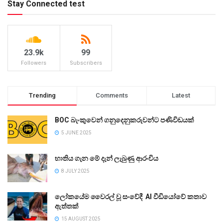
Stay Connected test
23.9k
99
Followers
Subscribers
Trending
Comments
Latest
BOC බැංකුවෙන් ගනුදෙනුකරුවන්ට පණිවිඩයක්
5 JUNE 2025
භාතිය ගැන මේ දැන් ලැබුණු ආරංචිය
8 JULY 2025
ලෝකයේම වෛරල් වූ සංවේදී AI වීඩියෝවේ කතාව
ඇත්තක්
15 AUGUST 2025