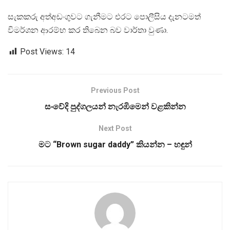
සැකකරු අත්අඩංගුවට ගැනීමට එරට පොලීසිය දැනටමත්
විමර්ශන ආරම්භ කර තිබෙන බව වාර්තා වුණා.
Post Views:
14
Previous Post
සංවේදි පුද්ගලයන් නැරඹිමෙන් වළකින්න
Next Post
මට “Brown sugar daddy” කියන්න – හඳුන්