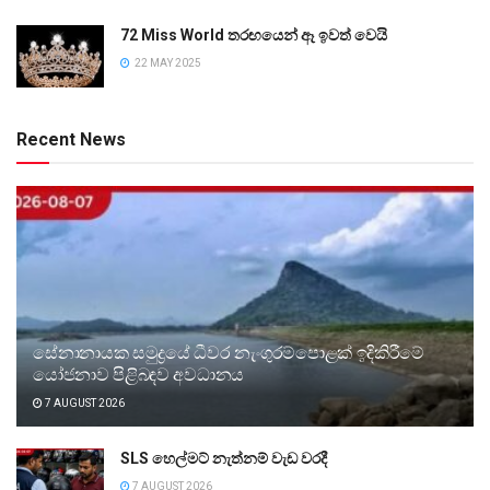
72 Miss World තරඟයෙන් ඈ ඉවත් වෙයි
22 MAY 2025
Recent News
සේනානායක සමුද්‍රයේ ධීවර නැංගුරම්පොළක් ඉදිකිරීමේ
යෝජනාව පිළිබඳව අවධානය
7 AUGUST 2026
SLS හෙල්මට් නැත්නම් වැඩ වරදී
7 AUGUST 2026