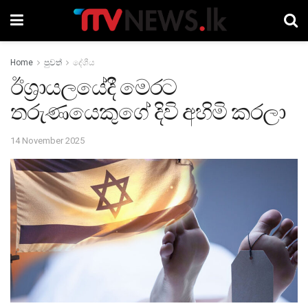
Home
පුවත්
දේශීය
ඊශ්‍රායලයේදී මෙරට
තරුණයෙකුගේ දිවි අහිමි කරලා
14 November 2025