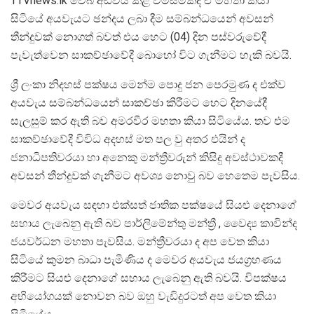
TTVnews.lk වෙබ් අඩවිය කළ විමසීමකදී ඒ මහතා කියා
සිටියේ අයවැයට ඡන්දය ලබා දීම සම්බන්ධයෙන් අවසන්
තීන්දුවක් නොගත් බවත් එය හෙට (04) දින පස්වරුවේදී
පැවැත්වෙන සාකච්ඡාවේදී බොහෝ විට ගැනීමට හැකි බවයි.
ශ්‍රී ලංකා නිදහස් පක්ෂය මෙන්ම පොදු ජන පෙරමුණ ද එක්ව
අයවැය සම්බන්ධයෙන් සාකච්ඡා කිරීමට හෙට දිනයේදී
සැලසුම් කර ඇති බව අමරවීර මහතා කියා සිටියේය. තව එම
සාකච්ඡාවේදී විවිධ අදහස් මත පල වු අතර එයින් ද
ජනාධිපතිවරයා හා අනෙකු මන්ත්‍රීවරුන් කිසිදු අවස්ථාවකදී
අවසන් තීන්දුවක් ගැනීමට අවශ්‍ය නොවු බව හෙතෙම පැවසිය.
මෙවර අයවැය සඳහා එක්සත් ජාතික පක්ෂයේ සියළු දෙනාගේ
සහාය ලැබෙනු ඇති බව පාර්ලිමේන්තු මන්ත්‍රී , වෛද්‍ය කාවින්ද
ජයවර්ධන මහතා පැවසිය. මන්ත්‍රීවරයා ද අප වෙත කියා
සිටියේ කුමන බාධා පැමිණිය ද මෙවර අයවැය ජයග්‍රහණය
කිරීමට සියළු දෙනාගේ සහාය ලැබෙනු ඇති බවයි. විපක්ෂය
අභියෝගයක් නොවන බව ඔහු වැඩිදුරටත් අප වෙත කියා