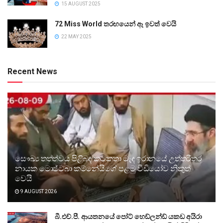
15 AUGUST 2025
72 Miss World තරඟයෙන් ඈ ඉවත් වෙයි
22 MAY 2025
Recent News
සෞඛ්‍ය තත්ත්වය පිළිබඳ කටකතා මැද ඉරානයේ උත්තරීතර
නායක මොජ්ටබා කම්නේයිගේ පළමු වීඩියෝව නිකුත්
වෙයි
9 AUGUST 2026
බී.එච්.පී. ආයතනයේ පෝට් හෙඩ්ලන්ඩ් යකඩ අයිරා