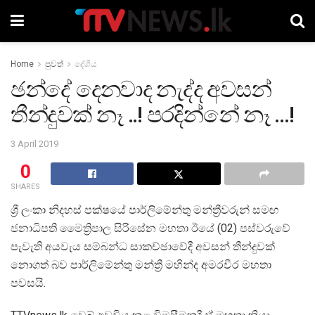
Home
පුවත්
දේශීය
ඡන්දේ දෙනවාද නැද්ද අවසන්
තීන්දුවක් නෑ ..! පරදින්නේ නෑ …!
3 April 2019
0
SHARES
ශ්‍රී ලංකා නිදහස් පක්ෂයේ පාර්ලිමේන්තු මන්ත්‍රීවරුන් සමඟ
ජනාධිපති මෛත්‍රිපාල සිරිසේන මහතා ඊයේ (02) පස්වරුවේ
පැවැති අයවැය සම්බන්ධ සාකච්ඡාවේදී අවසන් තීන්දුවක්
නොගත් බව පාර්ලිමේන්තු මන්ත්‍රී මහින්ද අමරවීර මහතා
පවසයි.