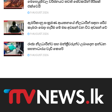
මෙහෙයුම්වල වර්ජනයට තවත් සේවකයින් පිරිසක්
එක්වෙයි
9 AUGUST 2026
ඇමරිකානු සංක්‍රමණ ආයතනයේ නිලධාරීන් සඳහා ශරීර
කැමරා බෙදා හැරීම මේ මස අවසන් වන විට අවසන් වේ
9 AUGUST 2026
රාජ්‍ය නිලධාරීන්ට සහ මන්ත්‍රීවරුන්ට ලබාදෙන ඉන්ධන
සහනාධාරය වැඩි කෙරේ
9 AUGUST 2026