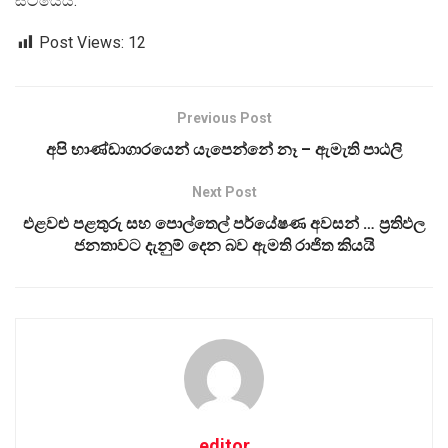
සිටියේය.
Post Views:
12
Previous Post
අපි භාණ්ඩාගාරයෙන් යැපෙන්නේ නෑ – ඇමැති පාඨලි
Next Post
එළවළු පළතුරු සහ පොල්තෙල් පර්යේෂණ අවසන් … ප්‍රතිඵල
ජනතාවට දැනුම් දෙන බව ඇමති රාජිත කියයි
editor