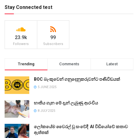
Stay Connected test
23.9k
99
Followers
Subscribers
Trending
Comments
Latest
BOC බැංකුවෙන් ගනුදෙනුකරුවන්ට පණිවිඩයක්
5 JUNE 2025
භාතිය ගැන මේ දැන් ලැබුණු ආරංචිය
8 JULY 2025
ලෝකයේම වෛරල් වූ සංවේදී AI වීඩියෝවේ කතාව
ඇත්තක්