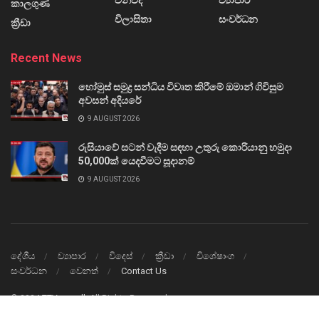
විනිවිද
ව්‍යාපාර
කාලගුණ
විලාසිතා
සංවර්ධන
ක්‍රීඩා
Recent News
හෝමුස් සමුද්‍ර සන්ධිය විවෘත කිරීමේ ඔමාන් ගිවිසුම
අවසන් අදියරේ
9 AUGUST 2026
රුසියාවේ සටන් වැදීම සඳහා උතුරු කොරියානු හමුදා
50,000ක් යෙදවීමට සූදානම්
9 AUGUST 2026
දේශීය
ව්‍යාපාර
විදෙස්
ක්‍රීඩා
විශේෂාංග
සංවර්ධන
වෙනත්
Contact Us
© 2024
TTVnews.lk
All Rights Reserved