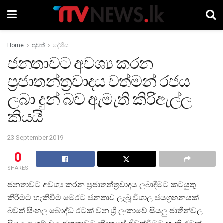
Home
පුවත්
දේශීය
ජනතාවට අවශ්‍ය කරන
ප්‍රජාතන්ත්‍රවාදය වත්මන් රජය
ලබා දුන් බව ඇමැති කිරිඇල්ල
කියයි
23 September 2019
0
SHARES
ජනතාවට අවශ්‍ය කරන ප්‍රජාතන්ත්‍රවාදය ලබාදීමට කටයුතු
කිරීමට හැකිවීම මෙරට ජනතාව ලැබූ විශාල ජයග්‍රහනයක්
බවත් සිංහල බෞද්ධ රටක් වන ශ්‍රී ලංකාවේ සියලු ජාතීන්වල