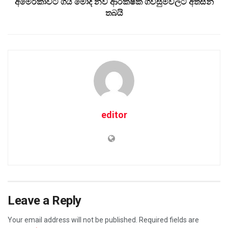
අමෙරිකාවට ගිය මෝදී නව ආරක්ෂක ගිවිසුම්වලට අත්සන්
තබයි
editor
Leave a Reply
Your email address will not be published.
Required fields are