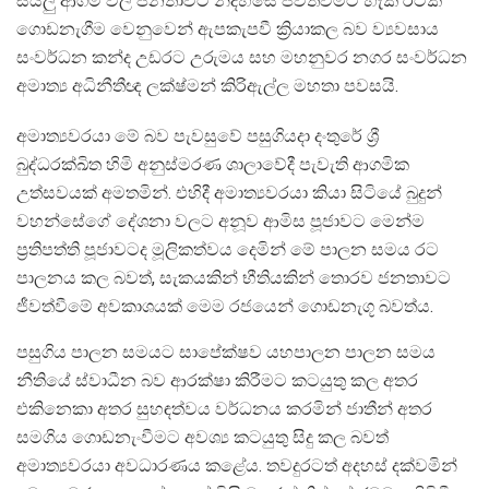
සියලු ආගම් වල ජනතාවට නිදහසේ ජීවත්වීමට හැකි රටක්
ගොඩනැගීම වෙනුවෙන් ඇපකැපවී ක්‍රියාකල බව ව්‍යවසාය
සංවර්ධන කන්ද උඩරට උරුමය සහ මහනුවර නගර සංවර්ධන
අමාත්‍ය අධිනීතීඥ ලක්ෂ්මන් කිරිඇල්ල මහතා පවසයි.
අමාත්‍යවරයා මේ බව පැවසුවේ පසුගියදා දංතුරේ ශ්‍රී
බුද්ධරක්ඛිත හිමි අනුස්මරණ ශාලාවේදී පැවැති ආගමික
උත්සවයක් අමතමින්. එහිදී අමාත්‍යවරයා කියා සිටියේ බුදුන්
වහන්සේගේ දේශනා වලට අනූව ආමිස පූජාවට මෙන්ම
ප්‍රතිපත්ති පූජාවටද මූලිකත්වය දෙමින් මේ පාලන සමය රට
පාලනය කල බවත්, සැකයකින් භීතියකින් තොරව ජනතාවට
ජීවත්වීමේ අවකාශයක් මෙම රජයෙන් ගොඩනැගූ බවත්ය.
පසුගිය පාලන සමයට සාපේක්ෂව යහපාලන පාලන සමය
නීතියේ ස්වාධීන බව ආරක්ෂා කිරීමට කටයුතු කල අතර
එකිනෙකා අතර සුහඳත්වය වර්ධනය කරමින් ජාතීන් අතර
සමගිය ගොඩනැංවීමට අවශ්‍ය කටයුතු සිදු කල බවත්
අමාත්‍යවරයා අවධාරණය කළේය. තවදුරටත් අදහස් දක්වමින්