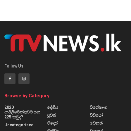
Follow Us
Browse by Category
2020
දේශීය
විශේෂාංග
පාර්ලිමේන්තුවට යන
පුවත්
වීඩියෝ
225 කවුද?
විදෙස්
වෙනත්
Uncategorised