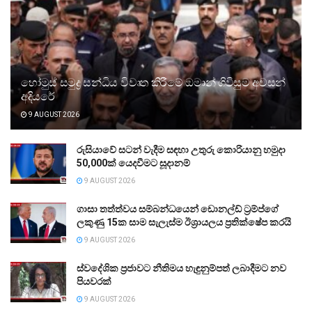
හෝමුස් සමුද්‍ර සන්ධිය විවෘත කිරීමේ ඔමාන් ගිවිසුම අවසන්
අදියරේ
9 AUGUST 2026
රුසියාවේ සටන් වැදීම සඳහා උතුරු කොරියානු හමුදා
50,000ක් යෙදවීමට සූදානම්
9 AUGUST 2026
ගාසා තත්ත්වය සම්බන්ධයෙන් ඩොනල්ඩ් ට්‍රම්ප්ගේ
ලකුණු 15ක සාම සැලැස්ම ඊශ්‍රායලය ප්‍රතික්ෂේප කරයි
9 AUGUST 2026
ස්වදේශික ප්‍රජාවට නීතිමය හැඳුනුම්පත් ලබාදීමට නව
පියවරක්
9 AUGUST 2026