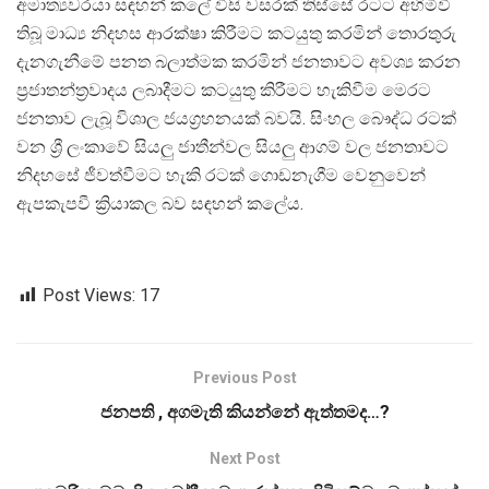
අමාත්‍යවරයා සඳහන් කලේ විසි වසරක් තිස්සේ රටට අහිමිවී
තිබූ මාධ්‍ය නිදහස ආරක්ෂා කිරීමට කටයුතු කරමින් තොරතුරු
දැනගැනීමේ පනත බලාත්මක කරමින් ජනතාවට අවශ්‍ය කරන
ප්‍රජාතන්ත්‍රවාදය ලබාදීමට කටයුතු කිරීමට හැකිවීම මෙරට
ජනතාව ලැබූ විශාල ජයග්‍රහනයක් බවයි. සිංහල බෞද්ධ රටක්
වන ශ්‍රී ලංකාවේ සියලු ජාතීන්වල සියලු ආගම් වල ජනතාවට
නිදහසේ ජීවත්වීමට හැකි රටක් ගොඩනැගීම වෙනුවෙන්
ඇපකැපවී ක්‍රියාකල බව සඳහන් කලේය.
Post Views:
17
Previous Post
ජනපති , අගමැති කියන්නේ ඇත්තමද…?
Next Post