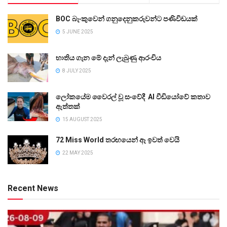
BOC බැංකුවෙන් ගනුදෙනුකරුවන්ට පණිවිඩයක්
5 JUNE 2025
භාතිය ගැන මේ දැන් ලැබුණු ආරංචිය
8 JULY 2025
ලෝකයේම වෛරල් වූ සංවේදී AI වීඩියෝවේ කතාව
ඇත්තක්
15 AUGUST 2025
72 Miss World තරඟයෙන් ඈ ඉවත් වෙයි
22 MAY 2025
Recent News