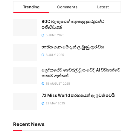
Trending
Comments
Latest
BOC බැංකුවෙන් ගනුදෙනුකරුවන්ට
පණිවිඩයක්
5 JUNE 2025
භාතිය ගැන මේ දැන් ලැබුණු ආරංචිය
8 JULY 2025
ලෝකයේම වෛරල් වූ සංවේදී AI වීඩියෝවේ
කතාව ඇත්තක්
15 AUGUST 2025
72 Miss World තරඟයෙන් ඈ ඉවත් වෙයි
22 MAY 2025
Recent News