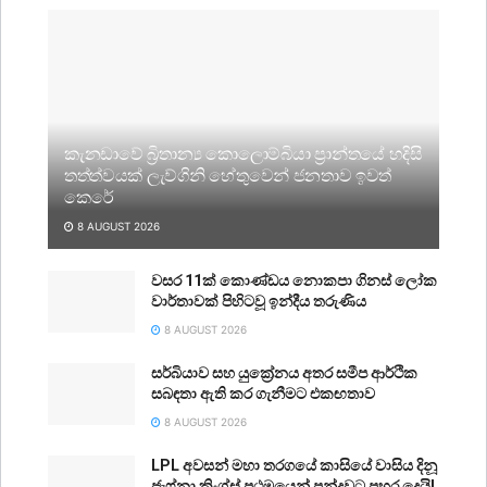
කැනඩාවේ බ්‍රිතාන්‍ය කොලොම්බියා ප්‍රාන්තයේ හදිසි
තත්ත්වයක් ලැව්ගිනි හේතුවෙන් ජනතාව ඉවත්
කෙරේ
8 AUGUST 2026
වසර 11ක් කොණ්ඩය නොකපා ගිනස් ලෝක
වාර්තාවක් පිහිටවූ ඉන්දීය තරුණිය
8 AUGUST 2026
සර්බියාව සහ යුක්‍රේනය අතර සමීප ආර්ථික
සබඳතා ඇති කර ගැනීමට එකඟතාව
8 AUGUST 2026
LPL අවසන් මහා තරගයේ කාසියේ වාසිය දිනූ
ජැෆ්නා කිංග්ස් ප්‍රථමයෙන් පන්දුවට පහර දෙයි!