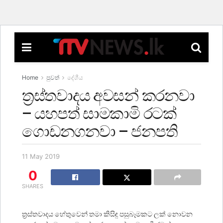
Home
පුවත්
දේශීය
ත‍්‍රස්තවාදය අවසන් කරනවා
– යහපත් සාමකාමි රටක්
ගොඩනගනවා – ජනපති
11 May 2019
0
SHARES
ත‍්‍රස්තවාදය හේතුවෙන් තමා කිසිඳු පසුබෑමකට ලක් නොවන