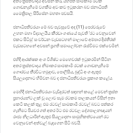
අතර ත‍්‍රස්තවාදය අවසන් කර, යහපත් සාමකාමී රටක්
ගොඩනැඟීමේ වගකීම අවංකව ඉටුකරන බව ජනාධිපති
මෛත්‍රිපාල සිරිසේන මහතා පවසයි.
ජනාධිපතිවරයා මේ බව පැවසුවේ අද (11) පෙරවරුවේ
උහන මහා විද්‍යාලයීය කී‍්‍රඩාංගණයේ පැවති ‘රට වෙනුවෙන්
එකට සිටිමු’ සංවර්ධන වැඩසටහන් මාලාවේ අම්පාර දිස්ති‍්‍රක්
වැඩසටහනේ අවසන් ප‍්‍රගති සමාලෝචන රැස්වීමට එක්වෙමින්.
එහිදී ආරක්ෂක අංශ විශිෂ්ට මෙහෙවරක් ඉටුකරමින් සිටින
අතර ත‍්‍රස්තවාදය නිමාකර සාමකාමී රටක් ගොඩනැඟීමේ
ගෞරවය ති‍්‍රවිධ හමුදාව, පොලිසිය, බුද්ධි අංශ ඇතුළු
සියලුදෙනාට හිමිවන බව ද ජනාධිපතිවරයා ප්‍රකාශ කළේය.
මෙහිදී ජනාධිපතිවරයා වැඩිදුරටත් සඳහන් කළේ මෙවන් ත‍්‍රස්ත
ප‍්‍රහාරයන්ට ලක් වූ ලොව සෑම රටකම පාලකයන් විසින් ඉතා
කෙටි කලක් තුළ එම රටවල් සාමකාමී රටවල් බවට පත්කර
ගැනීමට පියවර ගත් අතර ඊට එම රටවල දේශපාලනඥයන්
රාජ්‍ය නිලධාරින් ඇතුළු සියලුදෙනා සාමුහිකත්වයෙන් රට
වෙනුවෙන් අත්වැල් බැඳගෙන සිටි බවයි.