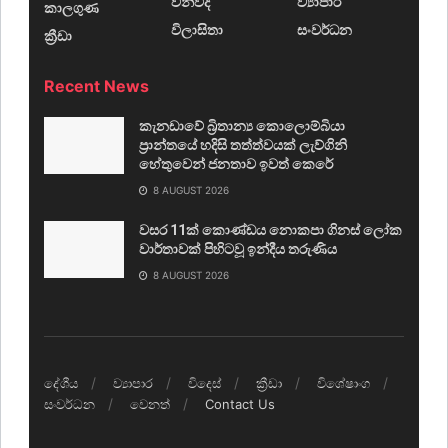
විනිවිද
ව්‍යාපාර
කාලගුණ
විලාසිතා
සංවර්ධන
ක්‍රීඩා
Recent News
කැනඩාවේ බ්‍රිතාන්‍ය කොලොම්බියා
ප්‍රාන්තයේ හදිසි තත්ත්වයක් ලැව්ගිනි
හේතුවෙන් ජනතාව ඉවත් කෙරේ
8 AUGUST 2026
වසර 11ක් කොණ්ඩය නොකපා ගිනස් ලෝක
වාර්තාවක් පිහිටවූ ඉන්දීය තරුණිය
8 AUGUST 2026
දේශීය
ව්‍යාපාර
විදෙස්
ක්‍රීඩා
විශේෂාංග
සංවර්ධන
වෙනත්
Contact Us