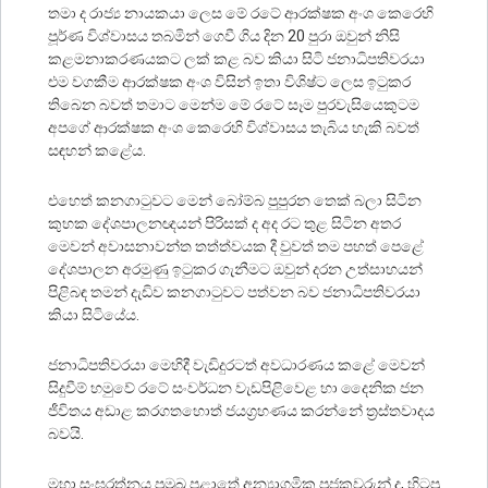
තමා ද රාජ්‍ය නායකයා ලෙස මේ රටේ ආරක්ෂක අංශ කෙරෙහි
පූර්ණ විශ්වාසය තබමින් ගෙවී ගිය දින 20 පුරා ඔවුන් නිසි
කළමනාකරණයකට ලක් කළ බව කියා සිටි ජනාධිපතිවරයා
එම වගකීම ආරක්ෂක අංශ විසින් ඉතා විශිෂ්ට ලෙස ඉටුකර
තිබෙන බවත් තමාට මෙන්ම මේ රටේ සෑම පුරවැසියෙකුටම
අපගේ ආරක්ෂක අංශ කෙරෙහි විශ්වාසය තැබිය හැකි බවත්
සඳහන් කළේය.
එහෙත් කනගාටුවට මෙන් බෝම්බ පුපුරන තෙක් බලා සිටින
කුහක දේශපාලනඥයන් පිරිසක් ද අද රට තුළ සිටින අතර
මෙවන් අවාසනාවන්ත තත්ත්වයක දී වුවත් තම පහත් පෙළේ
දේශපාලන අරමුණු ඉටුකර ගැනීමට ඔවුන් දරන උත්සාහයන්
පිළිබඳ තමන් දැඩිව කනගාටුවට පත්වන බව ජනාධිපතිවරයා
කියා සිටියේය.
ජනාධිපතිවරයා මෙහිදී වැඩිදුරටත් අවධාරණය කළේ මෙවන්
සිදුවීම් හමුවේ රටේ සංවර්ධන වැඩපිළිවෙළ හා දෛනික ජන
ජීවිතය අඩාළ කරගතහොත් ජයග‍්‍රහණය කරන්නේ ත‍්‍රස්තවාදය
බවයි.
මහා සංඝරත්නය ප‍්‍රමුඛ පළාතේ අන්‍යාගමික පූජකවරුන් ද, හිටපු