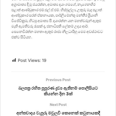
අග‍්‍රාමාත්‍ය දී.මු ජයරත්න, අමාත්‍ය දයා ගමගේ, නැගෙනහිර
පළාත් ආණ්ඩුකාර එම්.එල්.ඒ.එම්. හිස්බුල්ලා, උතුරු මැද පළාත්
ආණ්ඩුකාර සරත් ඒකනායක, පාර්ලිමේන්තු මන්තී‍්‍ර ශ‍්‍රියානි
විජේවික‍්‍රම, හිටපු අමාත්‍ය පී. දයාරත්න යන මහත්වරුන් ඇතුළු
මැති ඇමතිවරු රැසක් ද, ජනාධිපති ලේකම් උදය ආර්.
සෙනෙවිරත්න මහතා ඇතුළු රාජ්‍ය නිලධාරිහු මෙම අවස්ථාවට
එක්ව සිටියහ.
Post Views:
19
Previous Post
බලපත්‍ර රහිත පුපුරණ ද්‍රව්‍ය ඇතිනම් පොලීසියට
කියන්න දින 3ක්
Next Post
අන්තවාදය වැපුරූ මවුලවි කෙනෙක් කටුනායකදී