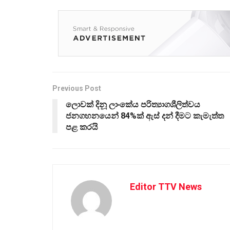
Previous Post
ලොවක් දිනූ ලාංකේය පරිත්‍යාගශීලිත්වය
ජනගහනයෙන් 84%ක් ඇස් දන් දීමට කැමැත්ත
පළ කරයි
Editor TTV News