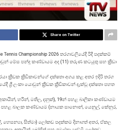
Share on Twitter
ble Tennis Championship 2026 තරගාවලියේදී රිදී පදක්කම්
යොවුන් මේස පන්දු කණ්ඩායම අද (11) තරුණ කටයුතු සහ ක්
රීඩා
රයා ක්
රීඩක ක්
රීඩිකාවන්ගේ දක්ෂතා අගය කළ අතර ඉදිරි තරග
ේදී ශ්
රී ලංකා යොවුන් ක්
රීඩක ක්
රීඩිකාවන් දැක්වූ දක්ෂතා පහත
යින්, හරීන්, මතිල, දනුක්), 19න් පහළ බාලිකා කණ්ඩායම
 15න් පහළ බාලක කණ්ඩායම (නායක සානොන්, යෙනුල්, කේනුර,
ුලි, හෙසන්
යා, සිත්මා) ලෝකඩ පදක්කම දිනාගත් අතර, ඒකල
ි සහන්
යා, අකායින් බෝජිත් සහ ශමල්ෂා දෙව්මි ලෝකඩ