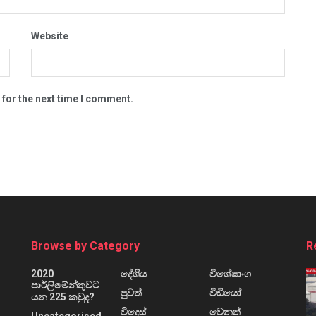
Website
 for the next time I comment.
Browse by Category
R
2020
දේශීය
විශේෂාංග
පාර්ලිමේන්තුවට
පුවත්
වීඩියෝ
යන 225 කවුද?
විදෙස්
වෙනත්