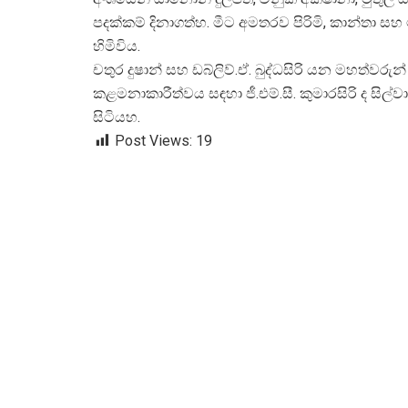
පදක්කම් දිනාගත්හ. මීට අමතරව පිරිමි, කාන්තා සහ ම
හිමිවිය.
චතුර දුෂාන් සහ ඩබ්ලිව්.ඒ. බුද්ධසිරි යන මහත්ව
කළමනාකාරීත්වය සඳහා ජී.එම්.සී. කුමාරසිරි ද ස
සිටියහ.
Post Views:
19