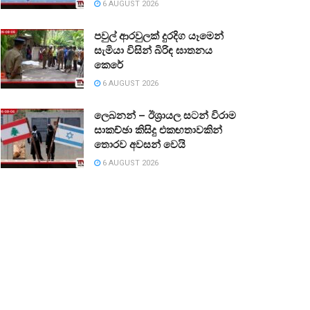
6 AUGUST 2026
පවුල් ආරවුලක් දුරදිග යෑමෙන්
සැමියා විසින් බිරිඳ ඝාතනය
කෙරේ
6 AUGUST 2026
ලෙබනන් – ඊශ්‍රායල සටන් විරාම
සාකච්ඡා කිසිදු එකඟතාවකින්
තොරව අවසන් වෙයි
6 AUGUST 2026