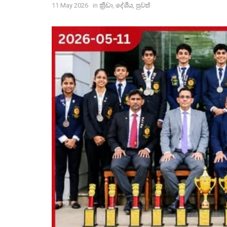
11 May 2026
in
ක්‍රීඩා
,
දේශීය
,
පුවත්