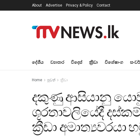
About
Advertise
Privacy & Policy
Contact
දේශීය
ව්‍යාපාර
විදෙස්
ක්‍රීඩා
විශේෂාංග
සංවර
Home
පුවත්
ක්‍රීඩා
දකුණු ආසියානු යොව
ශූරතාවලියේදී දස්කම්
ක්‍රීඩා අමාත්‍යවරයා 