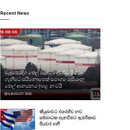
Recent News
මැදපෙරදිග තෙල් සැපයුම අඩුවීම පියවා
ගැනීමට සයිනොපෙක් සමාගම රුසියානු
තෙල් ආනයනය ඉහළ නංවයි
6 AUGUST 2026
කියුබාවට එරෙහිව නව
සම්බාධක පැනවීමට ඇමරිකාව
පියවර ගනී