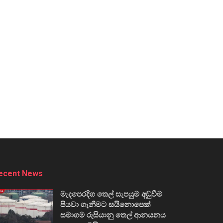
ecent News
මැදපෙරදිග තෙල් සැපයුම අඩුවීම
පියවා ගැනීමට සයිනොපෙක්
සමාගම රුසියානු තෙල් ආනයනය