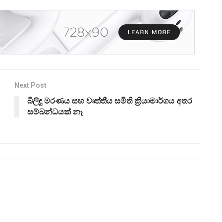
Next Post
බිලිඳු මරණය සහ වෘත්තීය සමිති ක්‍රියාමාර්ගය අතර
සම්බන්ධයක් නෑ