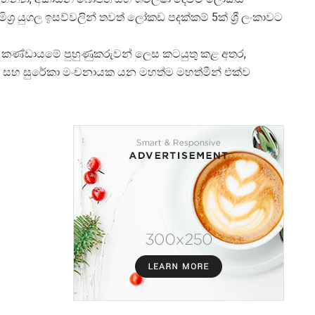
ිශ්
ර යුගල ඉසව්වලින් තවත් ලෝකඩ පදක්කම් 5ක් ශ්
රී ලංකාවට
රුන් කණ්ඩායමේ පුහුණුකරුවන් ලෙස කටයුතු කළ අතර,
ිල්වා සහ සුරේකා මංචනායක යන මහත්ම මහත්මීන් එක්ව