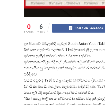
0
6
Share on Facebook
SHARES
VIEWS
ඉන්දියාවේ ෂිම්ලාහිදී පැවැති South Asian Youth Ta
3ක් සහ ලෝකඩ පදක්කම් 11ක් දිනාගත් ශ්
රී ලංකා 
අමාත්
ය සුනිල් කුමාර ගමගේ මහතා හමුවිය.
අමාත්
යාංශ පරිශ්
රයේදී පැවැති මෙම හමුවේදී අමාත්
යව
සඳහා සිය සුබපැතුම් ද එක් කළේය. මෙවර තරගාවලිය
පරිදි වේ.
වයස අවුරුදු 19න් පහළ බාලක කණ්ඩායම (නායක අකා
(නායිකා තමඩි, ශමල්ෂා, ලෙසන්
යා, සදිත්ති) සහ
ඔනෙල්) රිදී පදක්කම් දිනා ගැනීමට සමත් විය.
15න් පහළ බාලිකා කණ්ඩායම (නායිකා චනුකි, මුත
අංශයෙන් සානොන් දුල්ජිත්, චනුකි අක්ෂානා, මුතුල