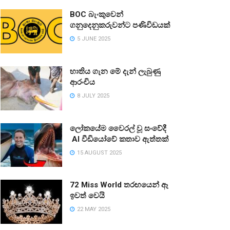
BOC බැංකුවෙන්
ගනුදෙනුකරුවන්ට පණිවිඩයක්
5 JUNE 2025
භාතිය ගැන මේ දැන් ලැබුණු
ආරංචිය
8 JULY 2025
ලෝකයේම වෛරල් වූ සංවේදී
AI වීඩියෝවේ කතාව ඇත්තක්
15 AUGUST 2025
72 Miss World තරඟයෙන් ඈ
ඉවත් වෙයි
22 MAY 2025