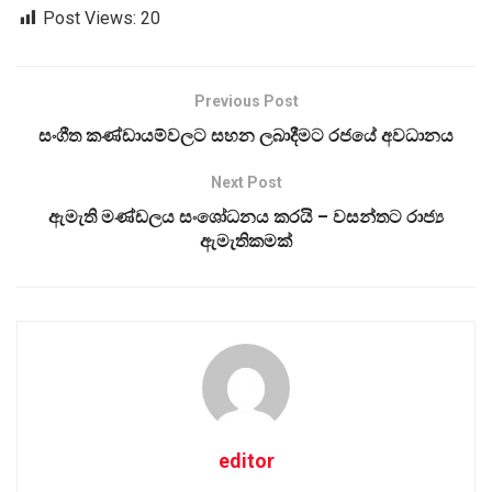
Post Views:
20
Previous Post
සංගීත කණ්ඩායම්වලට සහන ලබාදීමට රජයේ අවධානය
Next Post
ඇමැති මණ්ඩලය සංශෝධනය කරයි – වසන්තට රාජ්‍ය
ඇමැතිකමක්
editor