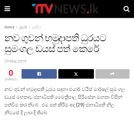
Home
පුවත්
දේශීය
නව ගුවන් හමුදාපති ධුරයට
සුමංගල ඩයස් පත් කෙරේ
29 May 2019
0
SHARES
නව ගුවන් හමුදාපති ධුරය සඳහා එයාර් වයිස් මාර්ෂල් සුමංගල
ඩයස් මහතාව ජනාධිපති මෛත්‍රීපාල සිරිසේන මහතා විසින්
පත්වීම කර තිබේ. එම පත් කිරීම අද (29) ජනාධිපති නිල
නිවසේ දී ලබා දී තිබේ.