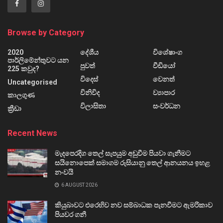
Browse by Category
2020
දේශීය
විශේෂාංග
පාර්ලිමේන්තුවට යන
පුවත්
වීඩියෝ
225 කවුද?
විදෙස්
වෙනත්
Uncategorised
විනිවිද
ව්‍යාපාර
කාලගුණ
විලාසිතා
සංවර්ධන
ක්‍රීඩා
Recent News
මැදපෙරදිග තෙල් සැපයුම අඩුවීම පියවා ගැනීමට
සයිනොපෙක් සමාගම රුසියානු තෙල් ආනයනය ඉහළ
නංවයි
6 AUGUST 2026
කියුබාවට එරෙහිව නව සම්බාධක පැනවීමට ඇමරිකාව
පියවර ගනී