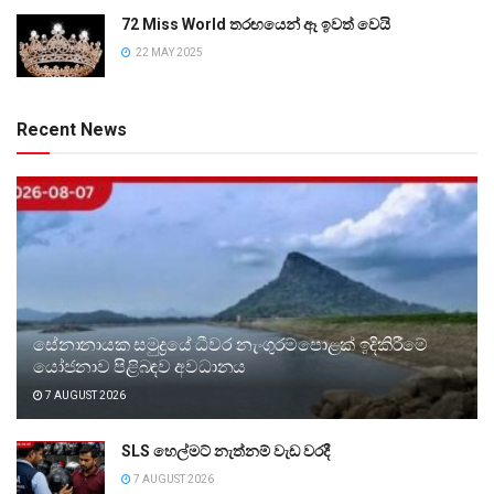
72 Miss World තරඟයෙන් ඈ ඉවත් වෙයි
22 MAY 2025
Recent News
සේනානායක සමුද්‍රයේ ධීවර නැංගුරම්පොළක් ඉදිකිරීමේ
යෝජනාව පිළිබඳව අවධානය
7 AUGUST 2026
SLS හෙල්මට් නැත්නම් වැඩ වරදී
7 AUGUST 2026