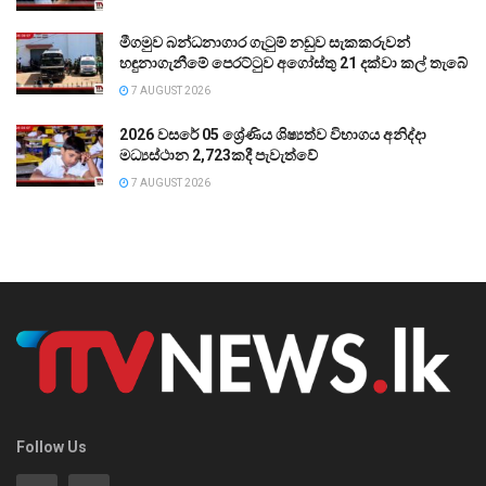
මීගමුව බන්ධනාගාර ගැටුම් නඩුව සැකකරුවන්
හඳුනාගැනීමේ පෙරට්ටුව අගෝස්තු 21 දක්වා කල් තැබේ
7 AUGUST 2026
2026 වසරේ 05 ශ්‍රේණිය ශිෂ්‍යත්ව විභාගය අනිද්දා
මධ්‍යස්ථාන 2,723කදී පැවැත්වේ
7 AUGUST 2026
Follow Us