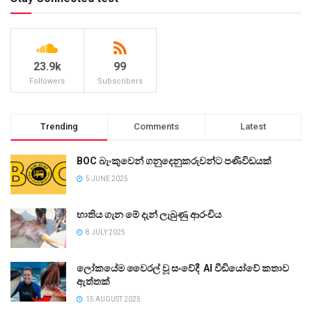
23.9k
99
Followers
Subscribers
Trending
Comments
Latest
BOC බැංකුවෙන් ගනුදෙනුකරුවන්ට පණිවිඩයක්
5 JUNE 2025
භාතිය ගැන මේ දැන් ලැබුණු ආරංචිය
8 JULY 2025
ලෝකයේම වෛරල් වූ සංවේදී AI වීඩියෝවේ කතාව
ඇත්තක්
15 AUGUST 2025