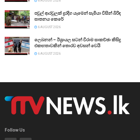
6 AUGUST 2026
පවුල් ආරවුලක් දුරදිග යෑමෙන් සැමියා විසින් බිරිඳ
ඝාතනය කෙරේ
6 AUGUST 2026
ලෙබනන් – ඊශ්‍රායල සටන් විරාම සාකච්ඡා කිසිදු
එකඟතාවකින් තොරව අවසන් වෙයි
6 AUGUST 2026
Follow Us