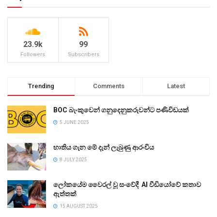
23.9k
99
Followers
Subscribers
Trending
Comments
Latest
BOC බැංකුවෙන් ගනුදෙනුකරුවන්ට පණිවිඩයක්
5 JUNE 2025
භාතිය ගැන මේ දැන් ලැබුණු ආරංචිය
8 JULY 2025
ලෝකයේම වෛරල් වූ සංවේදී AI වීඩියෝවේ කතාව
ඇත්තක්
15 AUGUST 2025