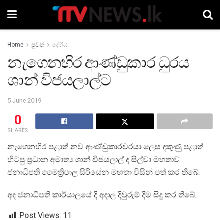
Home
පුවත්
දේශීය
නැගෙනහිර ආණ්ඩුකාර ධුරය
ශාන් විජයලාල්ට
5 June 2019
0
SHARES
නැගෙනහිර පළාත් නව ආණ්ඩුකාරවරයා ලෙස දකුණු පළාත්
හිටපු ප්‍රධාන අමාත්‍ය ශාන් විජයලාල් ද සිල්වා මහතාව
ජනාධිපති මෛත්‍රිපාල සිරිසේන මහතා විසින් පත් කර තිබේ.
අද ජනාධිපති කාර්යාලයේ දී අදාල දිවුරුම් දීම සිදු කර තිබේ.
Post Views:
11