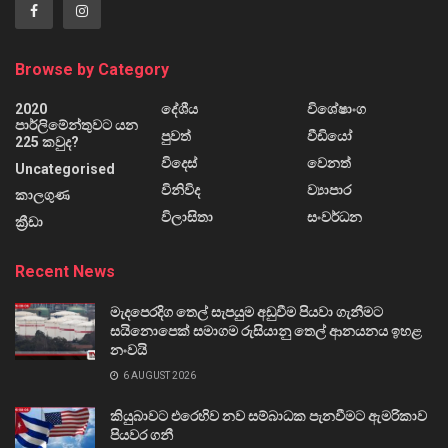
Browse by Category
2020
දේශීය
විශේෂාංග
පාර්ලිමේන්තුවට යන
පුවත්
වීඩියෝ
225 කවුද?
විදෙස්
වෙනත්
Uncategorised
විනිවිද
ව්‍යාපාර
කාලගුණ
විලාසිතා
සංවර්ධන
ක්‍රීඩා
Recent News
මැදපෙරදිග තෙල් සැපයුම අඩුවීම පියවා ගැනීමට
සයිනොපෙක් සමාගම රුසියානු තෙල් ආනයනය ඉහළ
නංවයි
6 AUGUST 2026
කියුබාවට එරෙහිව නව සම්බාධක පැනවීමට ඇමරිකාව
පියවර ගනී