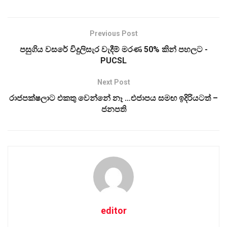
Previous Post
පසුගිය වසරේ විදුලිසැර වැදීම් මරණ 50% කින් පහලට -
PUCSL
Next Post
රාජපක්ෂලාට එකතු වෙන්නේ නෑ …එජාපය සමඟ ඉදිරියටත් –
ජනපති
editor