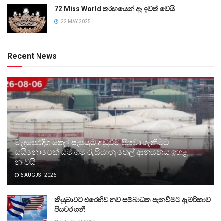
72 Miss World තරඟයෙන් ඈ ඉවත් වෙයි
22 MAY 2025
Recent News
මැදපෙරදිග තෙල් සැපයුම අඩුවීම පියවා ගැනීමට
සයිනොපෙක් සමාගම රුසියානු තෙල් ආනයනය ඉහළ
නංවයි
6 AUGUST 2026
කියුබාවට එරෙහිව නව සම්බාධක පැනවීමට ඇමරිකාව
පියවර ගනී