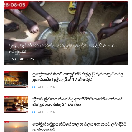
ප්‍රබල එල් නීනෝ තත්ත්වය හමුවේ ලෝකයට දැඩි ආහාර
අර්බුදයක
5 AUGUST 2026
යුක්‍රේනයේ කියව් අගනුවරට එල්ල වූ රුසියානු මිසයිල
ප්‍රහාරයකින් පුද්ගලයින් 17 ක් මරුට
5 AUGUST 2026
ක්‍රිකට් ක්‍රීඩකයන්ගේ බදු අය කිරීමට එරෙහි පෙත්සමේ
තීන්දුව අගෝස්තු 31 වන දින
5 AUGUST 2026
හෝමුස් සමුද්‍ර සන්ධියේ පාලන බලය ඉරානයට ලබාදීමට
යෝජනාවක්