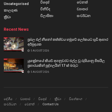
විදෙස්
වෙනත්
Uncategorised
විනිවිද
ව්‍යාපාර
කාලගුණ
විලාසිතා
සංවර්ධන
ක්‍රීඩා
Recent News
ප්‍රබල එල් නීනෝ තත්ත්වය හමුවේ ලෝකයට දැඩි ආහාර
අර්බුදයක
5 AUGUST 2026
යුක්‍රේනයේ කියව් අගනුවරට එල්ල වූ රුසියානු මිසයිල
ප්‍රහාරයකින් පුද්ගලයින් 17 ක් මරුට
5 AUGUST 2026
දේශීය
ව්‍යාපාර
විදෙස්
ක්‍රීඩා
විශේෂාංග
සංවර්ධන
වෙනත්
Contact Us