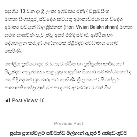
පසුගිය 13 වන දා ශ්‍රී ලංකා අග්‍රමාත්‍ය රනිල් වික්‍රමසිංහ
මහතා සිංගප්පූරු ස්වදේශ කටයුතු අමාත්‍යවරයා සහ විදේශ
අමාත්‍ය විවියන් බාලක්‍රිෂ්නන් (Hon. Vivian Balakrishnan) මහතා
සමග සාකච්ඡා පැවැත්වූ අතර එහිදී සමාජ, ආර්ථික හා
දේශපාලන කරුණු ගණනාවක් පිළිබඳව අවධානය යොමු
කෙරිණි.
ගෝලීය ත්‍රස්තවාදය මැඩ පැවැත්වීම හා ප්‍රතිත්‍රස්ත කාර්යයන්
පිළිබඳව අනුගමනය කළ යුතු සාමූහික පියවර සම්බන්ධයෙන් ද
මෙහිදී අදහස් හුවමාරු කර ගැනිණි. ශ්‍රී ලංකාවේ සිංගප්පූරු
තානාපති චන්ද්‍රා දාස් මහතා ද මේ අවස්ථාවට එක් විය.
Post Views:
16
Previous Post
ත්‍රස්ත ප්‍රහාරවලට සම්බන්ධ මිල්හාන් ඇතුළු 5 අත්අඩංගුවට