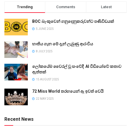
Trending
Comments
Latest
BOC බැංකුවෙන් ගනුදෙනුකරුවන්ට පණිවිඩයක්
5 JUNE 2025
භාතිය ගැන මේ දැන් ලැබුණු ආරංචිය
8 JULY 2025
ලෝකයේම වෛරල් වූ සංවේදී AI වීඩියෝවේ කතාව
ඇත්තක්
15 AUGUST 2025
72 Miss World තරඟයෙන් ඈ ඉවත් වෙයි
22 MAY 2025
Recent News