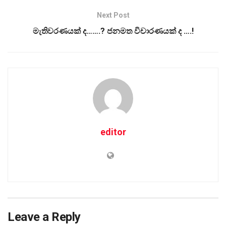
Next Post
මැතිවරණයක් ද…….? ජනමත විචාරණයක් ද ….!
editor
Leave a Reply