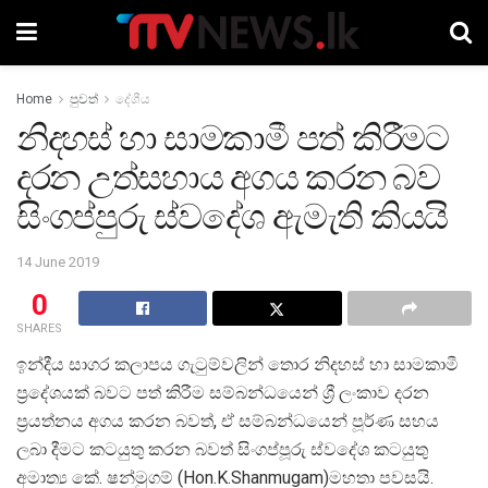
Home
පුවත්
දේශීය
නිදහස් හා සාමකාමී පත් කිරීමට
දරන උත්සහාය අගය කරන බව
සිංගප්පුරු ස්වදේශ ඇමැති කියයි
14 June 2019
0
SHARES
ඉන්දීය සාගර කලාපය ගැටුම්වලින් තොර නිදහස් හා සාමකාමී
ප්‍රදේශයක් බවට පත් කිරීම සම්බන්ධයෙන් ශ්‍රී ලංකාව දරන
ප්‍රයත්නය අගය කරන බවත්, ඒ සම්බන්ධයෙන් පූර්ණ සහය
ලබා දීමට කටයුතු කරන බවත් සිංගප්පූරු ස්වදේශ කටයුතු
අමාත්‍ය කේ. ෂන්මුගම් (Hon.K.Shanmugam)මහතා පවසයි.