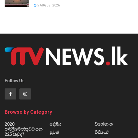
5 AUGUST 2026
Follow Us
Browse by Category
2020
දේශීය
විශේෂාංග
පාර්ලිමේන්තුවට යන
පුවත්
වීඩියෝ
225 කවුද?