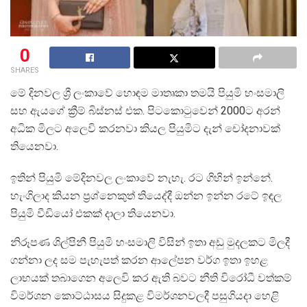
0
SHARES
මේ දිනවල ශ්‍රී ලංකාවේ හොඳම මාතෘකා තමයි පියුමි හංසමාලි
සහ ඇයගේ ක්‍රීම් බිස්නස් එක. පිටකොටුවෙන් 2000ට අරන්
අධික මිලට අලෙවි කරනවා කියල පියුමිට දැන් චෝදනාවක්
තියෙනවා.
ඉතින් පියුමි මේදිනවල ලංකාවේ නැහැ. රට ගිහින් ඉන්නේ.
හැංගිලාද කියන ප්‍රශ්නෙකුත් තියෙද්දී ඔන්න ඉන්න රටේ ඉඳල
පියුමි වීඩියෝ එකක් දාලා තියෙනවා.
නිරූපණ ශිල්පිනී පියුමි හංසමාලි විසින් ඉතා අඩු මුදලකට මිලදී
ගන්නා ලද සම පැහැපත් කරන ආලේපන වර්ග ඉතා ඉහළ
ලාභයක් තබාගෙන අලෙවි කර ඇති බවට නීති විරෝධී වත්කම්
විමර්ශන කොට්ඨාසය සිදුකළ විමර්ශනවලදී පසුගියදා හෙළි