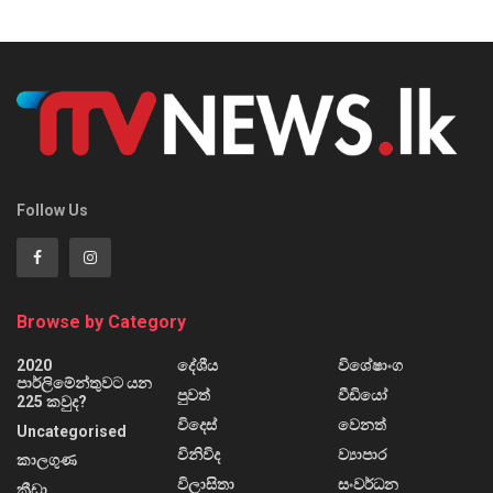
Follow Us
Browse by Category
2020
දේශීය
විශේෂාංග
පාර්ලිමේන්තුවට යන
පුවත්
වීඩියෝ
225 කවුද?
විදෙස්
වෙනත්
Uncategorised
විනිවිද
ව්‍යාපාර
කාලගුණ
විලාසිතා
සංවර්ධන
ක්‍රීඩා