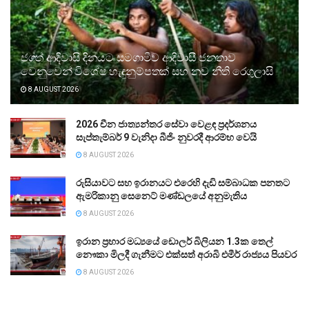
ජගත් ආදිවාසි දිනයට සමගාමීව ආදිවාසී ජනතාව
වෙනුවෙන් විශේෂ හැඳුනුම්පතක් සහ නව නීති රෙගුලාසි
8 AUGUST 2026
2026 චීන ජාත්‍යන්තර සේවා වෙළඳ ප්‍රදර්ශනය
සැප්තැම්බර් 9 වැනිදා බීජිං නුවරදී ආරම්භ වෙයි
8 AUGUST 2026
රුසියාවට සහ ඉරානයට එරෙහි දැඩි සම්බාධක පනතට
ඇමරිකානු සෙනෙට් මණ්ඩලයේ අනුමැතිය
8 AUGUST 2026
ඉරාන ප්‍රහාර මධ්‍යයේ ඩොලර් බිලියන 1.3ක තෙල්
නෞකා මිලදී ගැනීමට එක්සත් අරාබි එමීර් රාජ්‍යය පියවර
8 AUGUST 2026