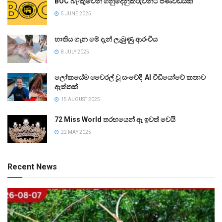
BOC බැංකුවෙන් ගනුදෙනුකරුවන්ට පණිවිඩයක්
5 JUNE 2025
භාතිය ගැන මේ දැන් ලැබුණු ආරංචිය
8 JULY 2025
ලෝකයේම වෛරල් වූ සංවේදී AI වීඩියෝවේ කතාව
ඇත්තක්
15 AUGUST 2025
72 Miss World තරඟයෙන් ඈ ඉවත් වෙයි
22 MAY 2025
Recent News