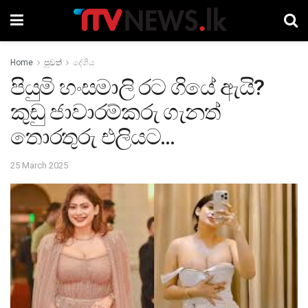
Home
පුවත්
දේශීය
පියුමි හංසමාලි රට ගියේ ඇයි?
කුඩු ජාවාරම්කරු ගැනත්
තොරතුරු එලියට…
25 March 2025