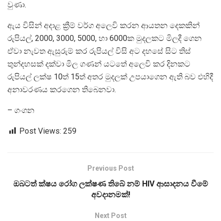
වුණා.
ඇය විසින් අදාළ ක්‍රීම් වර්ග අලෙවි කරන ආයතන දෙකකින්
රුපියල්, 2000, 3000, 5000, හා 6000ක මුදලකට මිලදී ගෙන
ඒවා නැවත ඇසුරුම් කර රුපියල් විසි අට දහසේ සිට තිස්
තුන්දහසක් දක්වා මිල ගණන් යටතේ අලෙවි කර දිනකට
රුපියල් ලක්ෂ 10ත් 15ත් අතර මුදලක් උපයාගෙන ඇති බව එහිදී
අනාවරණය කරගෙන තිබෙනවා.‍
– ගංගන
Post Views:
259
Previous Post
ඔබටත් ක්ෂය රෝග ලක්ෂණ තිබේ නම් HIV ආසාදනය වීමේ
අවදානමක්!
Next Post