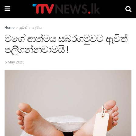
Home
පුවත්
දේශීය
මගේ ආත්මය සබරගමුවට ඇවිත්
පලිගන්නවාමයි !
5 May 2025