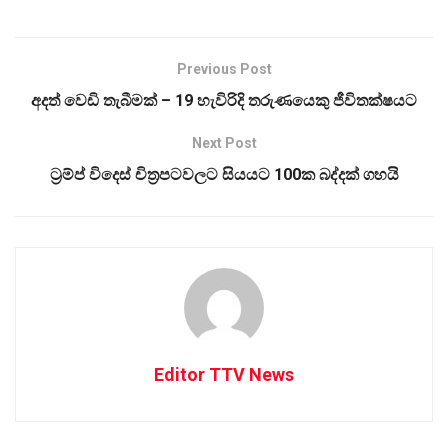
Previous Post
අදත් වෙඩි තැබීමක් – 19 හැවිරිදි තරුණයෙකු ජීවිතක්ෂයට
Next Post
ට්‍රම්ප් විදෙස් චිත්‍රපටවලට සියයට 100ක බද්දක් ගහයි
Editor TTV News