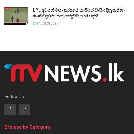
LPL අවසන් මහා තරගයේ කාසියේ වාසිය දිනූ ජැෆ්නා
කිංග්ස් ප්‍රථමයෙන් පන්දුවට පහර දෙයි!
8 AUGUST 2026
Follow Us
Browse by Category