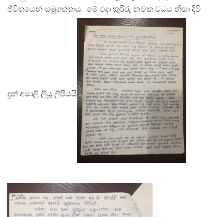
ජීවිතයෙන් සමුගත්තාය. මේ එදා කුරිරු නවක වධය නිසා දිවි
දුන් අමාලි ලියූ ලිපියයි‍