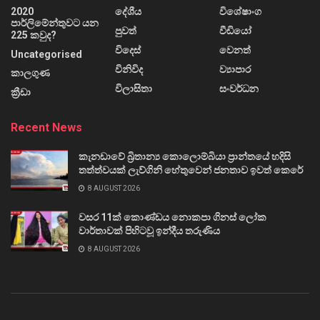
2020
දේශීය
විශේෂාංග
පාර්ලිමේන්තුවට යන
පුවත්
වීඩියෝ
225 කවුද?
විදෙස්
වෙනත්
Uncategorised
විනිවිද
ව්‍යාපාර
කාලගුණ
විලාසිතා
සංවර්ධන
ක්‍රීඩා
Recent News
කැනඩාවේ බ්‍රිතාන්‍ය කොලොම්බියා ප්‍රාන්තයේ හදිසි
තත්ත්වයක් ලැව්ගිනි හේතුවෙන් ජනතාව ඉවත් කෙරේ
8 AUGUST 2026
වසර 11ක් කොණ්ඩය නොකපා ගිනස් ලෝක
වාර්තාවක් පිහිටවූ ඉන්දීය තරුණිය
8 AUGUST 2026