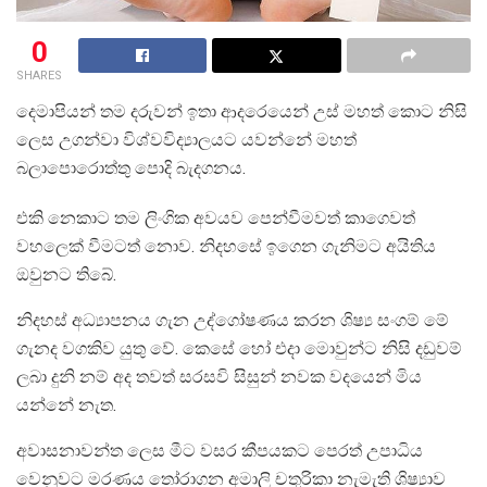
0
SHARES
දෙමාපියන් තම දරුවන් ඉතා ආදරෙයෙන් උස් මහත් කොට නිසි
ලෙස උගන්වා විශ්වවිද්‍යාලයට යවන්නේ මහත්
බලාපොරොත්තු පොදි බැදගනය.
එකි නෙකාට තම ලිංගික අවයව පෙන්වීමවත් කාගෙවත්
වහලෙක් වීමටත් නොව. නිදහසේ ඉගෙන ගැනිමට අයිතිය
ඔවුනට තිබේ.
නිදහස් අධ්‍යාපනය ගැන උද්ගෝෂණය කරන ශිෂ්‍ය සංගම් මේ
ගැනද වගකිව යුතු වේ. කෙසේ හෝ එදා මොවුන්ට නිසි දඩුවම්
ලබා දුනි නම් අද තවත් සරසවි සිසුන් නවක වදයෙන් මිය
යන්නේ නැත.
අවාසනාවන්ත ලෙස මීට වසර කීපයකට පෙරත් උපාධිය
වෙනුවට මරණය තෝරාගන අමාලි චතුරිකා නැමැති ශිෂ්‍යාව