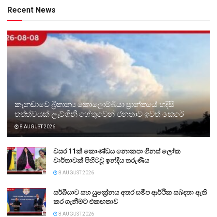
Recent News
කැනඩාවේ බ්‍රිතාන්‍ය කොලොම්බියා ප්‍රාන්තයේ හදිසි
තත්ත්වයක් ලැව්ගිනි හේතුවෙන් ජනතාව ඉවත් කෙරේ
8 AUGUST 2026
වසර 11ක් කොණ්ඩය නොකපා ගිනස් ලෝක
වාර්තාවක් පිහිටවූ ඉන්දීය තරුණිය
8 AUGUST 2026
සර්බියාව සහ යුක්‍රේනය අතර සමීප ආර්ථික සබඳතා ඇති
කර ගැනීමට එකඟතාව
8 AUGUST 2026