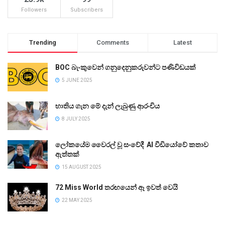
Followers
Subscribers
Trending
Comments
Latest
BOC බැංකුවෙන් ගනුදෙනුකරුවන්ට පණිවිඩයක්
5 JUNE 2025
භාතිය ගැන මේ දැන් ලැබුණු ආරංචිය
8 JULY 2025
ලෝකයේම වෛරල් වූ සංවේදී AI වීඩියෝවේ කතාව
ඇත්තක්
15 AUGUST 2025
72 Miss World තරඟයෙන් ඈ ඉවත් වෙයි
22 MAY 2025