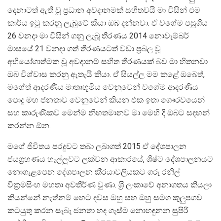
දෙනාටත් ඇති වූ ප‍්‍රධාන අවදානමක් සහිතවයි මා විසින් එම
කාර්ය ඉටු කරනු ලැබුවේ කියා ඔබ දන්නවා. ඒ වගේම පසුගිය
26 වනදා මා විසින් ගනු ලැබූ තීරණය 2014 නොවැම්බර්
මාසයේ 21 වනදා ගත් තීරණයටත් වඩා ප‍්‍රබල වූ
අභියෝගාත්මක වූ අවදානම් සහිත තීරණයක් බව මා හිතනවා
ඔබ විශ්වාස කරනු ඇතැයි කියා. ඒ සියල්ල මම කළේ ඔබෙත්,
මගේත් ආදරණීය මාතෘභූමිය වෙනුවෙන් වගේම ආදරණීය
පොදු මහ ජනතාව වෙනුවෙන් කියන එක ඉතා ගෞරවයෙන්
සහ කාරුණිකව මෙන්ම නිහතමානව මා මෙහි දී ඔබට සඳහන්
කරන්න ඕන.
මගේ ජීවිතය පරදුවට තබා ලබාගත් 2015 ඒ දේශපාලන
ජයග‍්‍රහණය හෑල්ලුවට ලක්වන ආකාරයේ, ශිෂ්ට දේශපාලනයට
නොගැළපෙන දේශපාලන කි‍්‍රයාවලියකට ගරු රනිල්
වික‍්‍රමසිංහ මහතා අවතීර්ණ වුණා. ශ‍්‍රී ලංකාවේ අනාගතය කියලා
කියන්නේ නැත්නම් හෙට දවස ඔහු සහ ඔහු සමග කුලුපගව
කටයුතු කරන සැබෑ ජනතා හද ගැස්ම නොහඳුනන සුපිරි