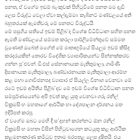
පනත, ඒ වගේම ඉඩම් බැංකුවක් පිහිටුවීමේ පනත මම දැඩි
ලෙස විරුද්ධ වෙලා ඒවා කල්දැම්මා. කැබිනට් මණ්ඩලයේ අති
බහුතරයක් ඇමතිවරු මේ පනතට විරුද්ධයි.
මේ පසුගිය සතියේ ඉඩම් පිළිබ`ද විශේෂ විධිවිධාන සහිත පනත
ඇමති මණ්ඩලයේ සම්මත කරලා පාර්ලිමේන්තුවේ සම්මත
වුණොත් ඔබේත් මගේත් මේ මාතෘභූමියේ සියලූම ඉඩම් කිසිදු
කරදරයකින් තොරව විදේශික ව්‍යාපාරිකයන්ට සින්නක්කරව
ගන්න පු`එවන්. ඞී.එස් සේනානායක මැතිතුමාලා, ගාමිණි
දිසානායක මැතිතුමාලා, බණ්ඩාරනායක මැතිතුමාලා ආරම්භ
කළ මහා ගොවිජනපද ව්‍යාපාර ඒ සියල්ල විනාශ වෙනවා. මේ
රටේ ඉඩම් අයිතිය පිළිබ`දව මේ ඉඩම් විශේෂ විධිවිධාන පනත
සම්පූර්ණයෙන්ම අපි ඉවත් කළ යුතු වෙනවා ගරු රනිල්
වික‍්‍රමසිංහ මහතාගේ ආර්ථික හා දේශපාලන දර්ශනය මත
ඉදිරිපත් කරපු.
ඒ වගේම ඔබට මෙහි දී ස`දහන් කරන්නට ඕන රනිල්
වික‍්‍රමසිංහ මහතා විසින් පිහිටුවාගෙන කටයුතු කළ ආර්ථික
කළමනාකරණ කමිටුව ඉතාම බරපතළ ලෙස දුෂිතයි. එය