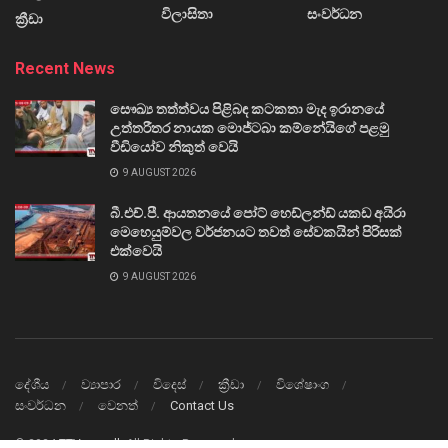
විලාසිතා
සංවර්ධන
ක්‍රීඩා
Recent News
සෞඛ්‍ය තත්ත්වය පිළිබඳ කටකතා මැද ඉරානයේ
උත්තරීතර නායක මොජ්ටබා කම්නේයිගේ පළමු
වීඩියෝව නිකුත් වෙයි
9 AUGUST 2026
බී.එච්.පී. ආයතනයේ පෝට් හෙඩ්ලන්ඩ් යකඩ අයිරා
මෙහෙයුම්වල වර්ජනයට තවත් සේවකයින් පිරිසක්
එක්වෙයි
9 AUGUST 2026
දේශීය
ව්‍යාපාර
විදෙස්
ක්‍රීඩා
විශේෂාංග
සංවර්ධන
වෙනත්
Contact Us
© 2024
TTVnews.lk
All Rights Reserved