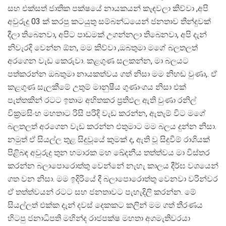
සහ එක්සත් ජාතික පක්ෂයේ නායකයන් කැඳවලා කිව්වා ,අපි
අවුරුදු 03 ක් කරපු කටයුතු සම්බන්ධයෙන් ජනතාව තීන්දුවක්
දීලා තිබෙනවා, අපිට පාඩමක් උගන්නලා තිබෙනවා, අපි දැන්
නිවැරදි වෙන්න ඕන, මම කිව්වා ,ඔබතුමා මගේ බලතලත්
අරගෙන වැඩ කෙරුවා. කළගුණ සලකන්න, මා බලයට
පත්කරන්න ඔබතුමා නායකත්වය ගත් නිසා මම නිහඬ වුණා,. ඒ
කළගුණ සැලකීමේ උතුම් මානුෂීය ගුණාංගය නිසා එක්
පැත්තකින් රටට ඉතාම අහිතකර ප‍්‍රතිඵල ඇති වුණා රනිල්
වික‍්‍රමසිංහ මහතාට රිසි පරිදි වැඩ කරන්න, ඇතැම් විට මගේ
බලතලත් අරගෙන වැඩ කරන්න එතුමාට මම බලය දුන්න නිසා.
නමුත් ඒ සියල්ල තුළ සිදුවූයේ කුමක් ද, ඇති වූ සිදුවීම් රාශියක්
පිළිබඳ අවුරුදු තුන හමාරක මහ ඛේදනීය තත්ත්වය මා විස්තර
කරන්න බලාපොරොත්තු වෙන්නේ නැහැ කාලය දීර්ඝ වශයෙන්
ගත වන නිසා. මම ඉදිරියේ දී බලාපොරොත්තු වෙනවා වරින්වර
ඒ තත්ත්වයන් රටට සහ ජනතාවට පැහැදිලි කරන්න. මේ
සියල්ලත් එක්ක දැන් දවස් දෙකකට කලින් මම ගත් තීරණය
හිටපු ජනාධිපති මහින්ද රාජපක්ෂ මහතා අගමැතිවරයා