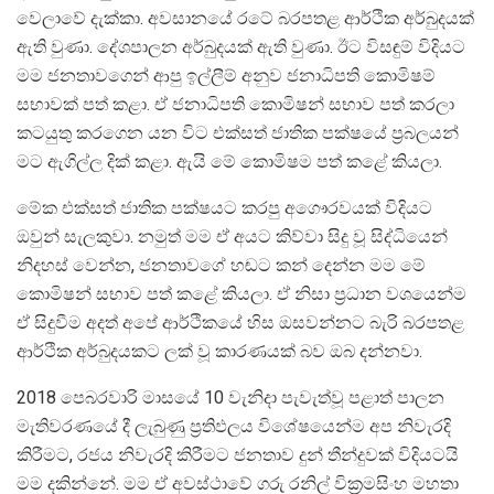
වෙලාවේ දැක්කා. අවසානයේ රටේ බරපතළ ආර්ථික අර්බුදයක්
ඇති වුණා. දේශපාලන අර්බුදයක් ඇති වුණා. ඊට විසඳුම් විදියට
මම ජනතාවගෙන් ආපු ඉල්ලීම් අනුව ජනාධිපති කොමිෂම්
සභාවක් පත් කළා. ඒ ජනාධිපති කොමිෂන් සභාව පත් කරලා
කටයුතු කරගෙන යන විට එක්සත් ජාතික පක්ෂයේ ප‍්‍රබලයන්
මට ඇගිල්ල දික් කළා. ඇයි මේ කොමිෂම පත් කළේ කියලා.
මේක එක්සත් ජාතික පක්ෂයට කරපු අගෞරවයක් විදියට
ඔවුන් සැලකුවා. නමුත් මම ඒ අයට කිව්වා සිදු වූ සිද්ධියෙන්
නිදහස් වෙන්න, ජනතාවගේ හඬට කන් දෙන්න මම මේ
කොමිෂන් සභාව පත් කළේ කියලා. ඒ නිසා ප‍්‍රධාන වශයෙන්ම
ඒ සිදුවීම අදත් අපේ ආර්ථිකයේ හිස ඔසවන්නට බැරි බරපතළ
ආර්ථික අර්බුදයකට ලක් වූ කාරණයක් බව ඔබ දන්නවා.
2018 පෙබරවාරි මාසයේ 10 වැනිදා පැවැත්වූ පළාත් පාලන
මැතිවරණයේ දී ලැබුණු ප‍්‍රතිඵලය විශේෂයෙන්ම අප නිවැරදි
කිරීමට, රජය නිවැරදි කිරීමට ජනතාව දුන් තීන්දුවක් විදියටයි
මම දකින්නේ. මම ඒ අවස්ථාවේ ගරු රනිල් වික‍්‍රමසිංහ මහතා