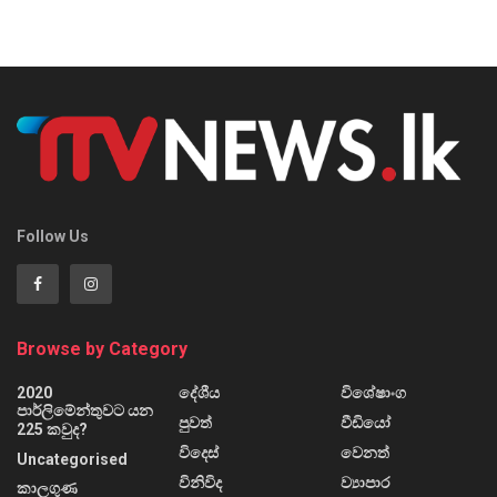
Follow Us
Browse by Category
2020
දේශීය
විශේෂාංග
පාර්ලිමේන්තුවට යන
පුවත්
වීඩියෝ
225 කවුද?
විදෙස්
වෙනත්
Uncategorised
විනිවිද
ව්‍යාපාර
කාලගුණ