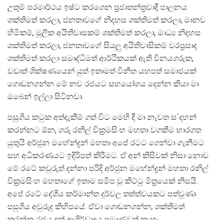
උතුම් පරමාර්ථය ඉෂ්ට කරගෙන ප‍්‍රජාතන්ත‍්‍රවාදී පාලනය
ශක්තිමත් කරලා, ජනතාවගේ නිදහස ශක්තිමත් කරලා, මානව
හිමිකම්, මූලික අයිතිවාසකම් ශක්තිමත් කරලා, මාධ්‍ය නිදහස
ශක්තිමත් කරලා, ජනතාවගේ සියලු අයිතිවාසිකම් වරප‍්‍රසාද
ශක්තිමත් කරලා සමෘද්ධිමත් ආර්ථිකයක් ඇති විනයගරුක,
වඩාත් ශික්ෂණයෙන් යුත් ඉතාමත් විනීත යහපත් සමාජයක්
ගොඩනගන්න මේ නව රජයට සහයෝගය දෙන්න කියා මා
ඔබෙන් ඉල්ලා සිටිනවා.
පසුගිය කටුක අත්දැකීම් ගත් විට මෙහි දී මා නැවත ස`දහන්
කරන්නට ඕන, ගරු රනිල් වික‍්‍රමසිංහ මහතා වගකීම භාරගත
යුතුයි අර්ජුන මහේන්ද්‍රන් මහතා අපේ රටට ගෙන්වා ගැනීමට
සහ අධිකරණයට ඉදිරිපත් කිරීමට. ඒ අන් කිසිවක් නිසා නොව
මේ රටේ කවුරුත් දන්නා පරිදි අර්ජුන මහේන්ද්‍රන් මහතා රනිල්
වික‍්‍රමසිංහ මහතාගේ ඉතාම සමීප වූ කිට්ටු මිත‍්‍රයෙක් නිසයි.
අපේ රටේ දේශීය කර්මාන්ත දුර්වල තත්ත්වයකට පත්වුණා
පසුගිය අවුරුදු කිහිපයේ. ඒවා ගොඩනගන්න, ශක්තිමත්
කරන්න රජය දුන් ආශිර්වාදය ප‍්‍රමාණවත් නැහැ.