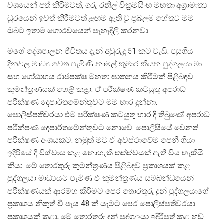
වශයෙන් පත් කිරීමටත්, ගරු රනිල් වික‍්‍රමසිංහ මහතා අග‍්‍රාමාත්‍ය
ධූරයෙන් ඉවත් කිරීමටත් ළඟම ඇති වූ ප‍්‍රබලම හේතුව මම
ඔබට ඉතාම ගෞරවයෙන් පැහැදිලි කරනවා.
මගේ දේශපාලන ජීවිතය දැන් අවුරුදු 51 කට වැඩි. පසුගිය
දිනවල මාධ්‍ය වෙත පැමිණි නාමල් කුමාර කියන පුද්ගලයා මා
සහ ගෝඨාභය රාජපක්ෂ මහතා ඝාතනය කිරීමක් පිළිබඳව
කුමන්ත‍්‍රණයක් හෙළි කළා. ඒ පරීක්ෂණ කටයුතු අපරාධ
පරීක්ෂණ දෙපාර්තමේන්තුවට මම භාර දුන්නා.
පොලිස්පතිවරයා එම පරීක්ෂණ කටයුතු භාර දී තිබුණේ අපරාධ
පරීක්ෂණ දෙපාර්තමේන්තුවට නොවේ. පොලිසියේ වෙනත්
පරීක්ෂණ අංශයකට. නමුත් මට ඒ අවස්ථාවේම පෙනී ගියා
ඉදිරියේ දී විශ්වාස කළ නොහැකි තත්ත්වයක් ඇති විය හැකියි
කියා. මේ තොරතුරු කුමන්ත‍්‍රණය පිළිබඳව ප‍්‍රකාශයක් කළ
පුද්ගලයා මාධ්‍යයට පැමිණ ඒ කුමන්ත‍්‍රණය සමබන්ධයෙන්
පරීක්ෂණයක් ආරම්භ කිරීමට පෙර තොරතුරු දුන් පුද්ගලයාගේ
ප‍්‍රකාශය නිකුත් වී පැය 48 ක් යෑමට පෙර පොලිස්පතිවරයා
ප‍්‍රකාශයක් කළා, මේ තොරතුරු දුන් පුද්ගලයා ඉදිරිපත් කළ හඬ