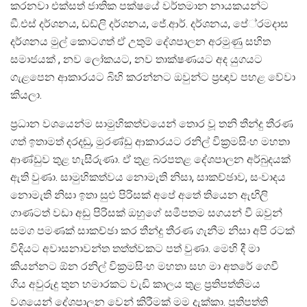
කරනවා එක්සත් ජාතික පක්ෂයේ වර්තමාන නායකයන්ට
ඞී.එස් දර්ශනය, ඩඩ්ලි දර්ශනය, ජේ.ආර්. දර්ශනය, පේ‍්‍රමදාස
දර්ශනය මුල් කොටගත් ඒ උතුම් දේශපාලන අරමුණු සහිත
සමාජයක් , නව ලෝකයට, නව තාක්ෂණයට අද යුගයට
ගැළපෙන ආකාරයට බිහි කරන්නට ඔවුන්ට ප‍්‍රඥාව පහළ වේවා
කියලා.
ප‍්‍රධාන වශයෙන්ම සාමුහිකත්වයෙන් තොර වූ තනි තීන්දු තීරණ
ගත් ඉතාමත් දරදඬු, මුරණ්ඩු ආකාරයට රනිල් වික‍්‍රමසිංහ මහතා
ආණ්ඩුව තුළ හැසිරුණා. ඒ තුළ බරපතළ දේශපාලන අර්බුදයක්
ඇති වුණා. සාමුහිකත්වය නොමැති නිසා, සාකච්ඡාව, සංවාදය
නොමැති නිසා ඉතා සුළු පිරිසක් අපේ අතේ තියෙන ඇඟිලි
ගාණටත් වඩා අඩු පිරිසක් ඔහුගේ සමීපතම සගයන් වී ඔවුන්
සමග පමණක් සාකච්ඡා කර තීන්දු තීරණ ගැනීම නිසා අපි රටක්
විදියට අවාසනාවන්ත තත්ත්වකට පත් වුණා. මෙහි දී මා
කියන්නට ඕන රනිල් වික‍්‍රමසිංහ මහතා සහ මා අතරේ ගෙවී
ගිය අවුරුදු තුන හමාරකට වැඩි කාලය තුළ ප‍්‍රතිපත්තිමය
වශයෙන් දේශපාලන වෙන් කිරීමක් මම දැක්කා. ප‍්‍රතිපත්ති