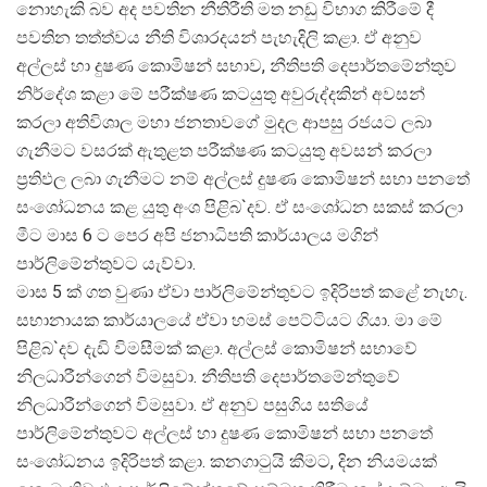
නොහැකි බව අද පවතින නීතිරීති මත නඩු විභාග කිරීමේ දී
පවතින තත්ත්වය නීති විශාරදයන් පැහැදිලි කළා. ඒ අනුව
අල්ලස් හා දුෂණ කොමිෂන් සභාව, නීතිපති දෙපාර්තමේන්තුව
නිර්දේශ කළා මේ පරීක්ෂණ කටයුතු අවුරුද්දකින් අවසන්
කරලා අතිවිශාල මහා ජනතාවගේ මුදල ආපසු රජයට ලබා
ගැනීමට වසරක් ඇතුළත පරීක්ෂණ කටයුතු අවසන් කරලා
ප‍්‍රතිඵල ලබා ගැනීමට නම් අල්ලස් දුෂණ කොමිෂන් සභා පනතේ
සංශෝධනය කළ යුතු අංශ පිළිබ`දව. ඒ සංශෝධන සකස් කරලා
මීට මාස 6 ට පෙර අපි ජනාධිපති කාර්යාලය මගින්
පාර්ලිමේන්තුවට යැව්වා.
මාස 5 ක් ගත වුණා ඒවා පාර්ලිමේන්තුවට ඉදිරිපත් කළේ නැහැ.
සභානායක කාර්යාලයේ ඒවා හමස් පෙට්ටියට ගියා. මා මේ
පිළිබ`දව දැඩි විමසීමක් කළා. අල්ලස් කොමිෂන් සභාවේ
නිලධාරීන්ගෙන් විමසුවා. නීතිපති දෙපාර්තමේන්තුවේ
නිලධාරීන්ගෙන් විමසුවා. ඒ අනුව පසුගිය සතියේ
පාර්ලිමේන්තුවට අල්ලස් හා දුෂණ කොමිෂන් සභා පනතේ
සංශෝධනය ඉදිරිපත් කළා. කනගාටුයි කීමට, දින නියමයක්