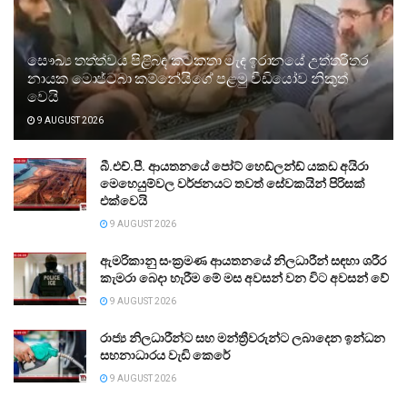
සෞඛ්‍ය තත්ත්වය පිළිබඳ කටකතා මැද ඉරානයේ උත්තරීතර
නායක මොජ්ටබා කම්නේයිගේ පළමු වීඩියෝව නිකුත්
වෙයි
9 AUGUST 2026
බී.එච්.පී. ආයතනයේ පෝට් හෙඩ්ලන්ඩ් යකඩ අයිරා
මෙහෙයුම්වල වර්ජනයට තවත් සේවකයින් පිරිසක්
එක්වෙයි
9 AUGUST 2026
ඇමරිකානු සංක්‍රමණ ආයතනයේ නිලධාරීන් සඳහා ශරීර
කැමරා බෙදා හැරීම මේ මස අවසන් වන විට අවසන් වේ
9 AUGUST 2026
රාජ්‍ය නිලධාරීන්ට සහ මන්ත්‍රීවරුන්ට ලබාදෙන ඉන්ධන
සහනාධාරය වැඩි කෙරේ
9 AUGUST 2026