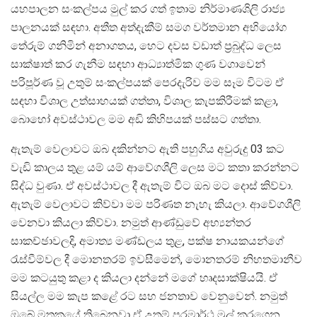
යහපාලන සංකල්පය මුල් කර ගත් ඉතාම නිර්මාණශිලි රාජ්‍ය
පාලනයක් සඳහා. අතීත අත්දැකීම් සමග වර්තමාන අභියෝග
තේරුම් ගනිමින් අනාගතය, හෙට දවස වඩාත් ප‍්‍රබුද්ධ ලෙස
සාක්ෂාත් කර ගැනීම සඳහා ආධ්‍යාත්මික ගුණ වගාවෙන්
පරිපූර්ණ වූ උතුම් සංකල්පයක් පෙරදැරිව මම සෑම විටම ඒ
සඳහා විශාල උත්සාහයක් ගත්තා, විශාල කැපකිරීමක් කළා,
බොහෝ අවස්ථාවල මම අඩි කිහිපයක් පස්සට ගත්තා.
ඇතැම් වෙලාවට ඔබ දකින්නට ඇති පහුගිය අවුරුදු 03 කට
වැඩි කාලය තුළ යම් යම් ආවේගශීලි ලෙස මට කතා කරන්නට
සිද්ධ වුණා. ඒ අවස්ථාවල දී ඇතැම් විට ඔබ මට දොස් කිව්වා.
ඇතැම් වෙලාවට කිව්වා මම පරිණත නැහැ කියලා. ආවේගශීලි
වෙනවා කියලා කිව්වා. නමුත් ආණ්ඩුවේ අභ්‍යන්තර
සාකච්ඡාවලදි, අමාත්‍ය මණ්ඩලය තුළ, පක්ෂ නායකයන්ගේ
රැස්වීම්වල දී මොනතරම් ඉවසීමෙන්, මොනතරම් නිහතමානීව
මම කටයුතු කළා ද කියලා දන්නේ මගේ හෘදසාක්ෂියයි. ඒ
සියල්ල මම කැප කළේ රට සහ ජනතාව වෙනුවෙන්. නමුත්
ඔබේ මතකයේ තිබෙනවා ඒ උතුම් පරමාර්ථ මුල් කරගෙන