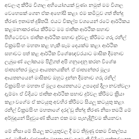
අවලංගු කිරීම විශාල අභියෝගයක් වුණා. නමුත් මම විශාල
වෙහෙසක් ගෙන ඒක අහෝසි කළා. එම කමිටුව ගත් තීන්දු
තීරණ ඉතාමත් දුෂිතයි. එයට විකල්ප වශයෙන් රටේ ආර්ථිකය
කළමනාකරණය කිරීමට මම ජාතික ආර්ථික සභාව
පිහිටෙව්වා. ජාතික ආර්ථික සභාව දුර්වල කිරීමට ගරු රනිල්
වික‍්‍රමසිංහ මහතා කළ හැකි සෑම දෙයක්ම කළා. ආර්ථික
සභාවට පත් කළ ආර්ථික විශේෂඥවරයාට මාසික දීමනාව
ලැබුණේ ලෝකයම පිළිගත් අපි ගනුදෙනු කරන විශේෂ
ජාත්‍යන්තර මූල්‍ය ආයතනයකින්. ඒ ජාත්‍යන්තර මූල්‍ය
ආයතනයෙන් මාසිකව ඔහුට දුන්න දීමනාව ගරු රනිල්
වික‍්‍රමසිංහ මහතා ඒ මුල්‍ය ආයතනයට උපදෙස් දීලා නවත්වලා
දැම්මා. ඒ විදියට ජාතික ආර්ථික සභාව දුර්වල කිරීමට ක‍්‍රියා
කළා වගේම ඒ කටයුතු අවහිර කිරීමට සියලූ කටයුතු කළා.
රනිල් වික‍්‍රමසිංහ මහතාගේ දරද`ඩු තීන්දු තීරණ නිසා තමයි මේ
අර්බුදයන් සිදුවුණේ කියන එක මම පැහැදිලිවම කියනවා.
මේ නිසා මේ සියලූ කටයුතුවල දී මට තිබුණු එකම විකල්පය