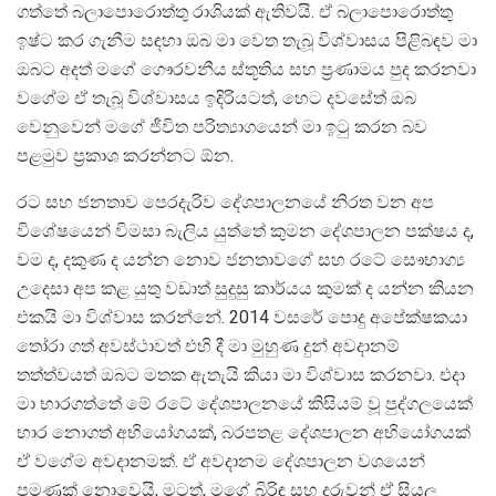
ගත්තේ බලාපොරොත්තු රාශියක් ඇතිවයි. ඒ බලාපොරොත්තු
ඉෂ්ට කර ගැනීම සඳහා ඔබ මා වෙත තැබූ විශ්වාසය පිළිබඳව මා
ඔබට අදත් මගේ ගෞරවනීය ස්තූතිය සහ ප‍්‍රණාමය පුද කරනවා
වගේම ඒ තැබූ විශ්වාසය ඉදිරියටත්, හෙට දවසේත් ඔබ
වෙනුවෙන් මගේ ජීවිත පරිත්‍යාගයෙන් මා ඉටු කරන බව
පළමුව ප‍්‍රකාශ කරන්නට ඕන.
රට සහ ජනතාව පෙරදැරිව දේශපාලනයේ නිරත වන අප
විශේෂයෙන් විමසා බැලිය යුත්තේ කුමන දේශපාලන පක්ෂය ද,
වම ද, දකුණ ද යන්න නොව ජනතාවගේ සහ රටේ සෞභාග්‍ය
උදෙසා අප කළ යුතු වඩාත් සුදුසු කාර්යය කුමක් ද යන්න කියන
එකයි මා විශ්වාස කරන්නේ. 2014 වසරේ පොදු අපේක්ෂකයා
තෝරා ගත් අවස්ථාවත් එහි දී මා මුහුණ දුන් අවදානම්
තත්ත්වයත් ඔබට මතක ඇතැයි කියා මා විශ්වාස කරනවා. එදා
මා භාරගත්තේ මේ රටේ දේශපාලනයේ කිසියම් වූ පුද්ගලයෙක්
භාර නොගත් අභියෝගයක්, බරපතළ දේශපාලන අභියෝගයක්
ඒ වගේම අවදානමක්. ඒ අවදානම දේශපාලන වශයෙන්
පමණක් නොවෙයි, මටත්, මගේ බිරිඳ සහ දරුවන් ඒ සියලු