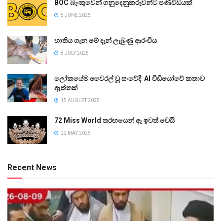
BOC බැංකුවෙන් ගනුදෙනුකරුවන්ට පණිවිඩයක්
5 JUNE 2025
භාතිය ගැන මේ දැන් ලැබුණු ආරංචිය
8 JULY 2025
ලෝකයේම වෛරල් වූ සංවේදී AI වීඩියෝවේ කතාව
ඇත්තක්
15 AUGUST 2025
72 Miss World තරඟයෙන් ඈ ඉවත් වෙයි
22 MAY 2025
Recent News