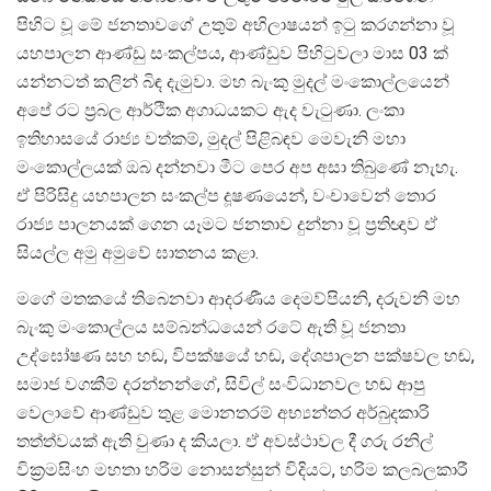
පිහිට වූ මේ ජනතාවගේ උතුම් අභිලාෂයන් ඉටු කරගන්නා වූ
යහපාලන ආණ්ඩු සංකල්පය, ආණ්ඩුව පිහිටුවලා මාස 03 ක්
යන්නටත් කලින් බිඳ දැමුවා. මහ බැංකු මුදල් මංකොල්ලයෙන්
අපේ රට ප‍්‍රබල ආර්ථික අගාධයකට ඇද වැටුණා. ලංකා
ඉතිහාසයේ රාජ්‍ය වත්කම්, මුදල් පිළිබඳව මෙවැනි මහා
මංකොල්ලයක් ඔබ දන්නවා මීට පෙර අප අසා තිබුණේ නැහැ.
ඒ පිරිසිදු යහපාලන සංකල්ප දූෂණයෙන්, වංචාවෙන් තොර
රාජ්‍ය පාලනයක් ගෙන යෑමට ජනතාව දුන්නා වූ ප‍්‍රතිඥාව ඒ
සියල්ල අමු අමුවේ ඝාතනය කළා.
මගේ මතකයේ තිබෙනවා ආදරණීය දෙමව්පියනි, දරුවනි මහ
බැංකු මංකොල්ලය සම්බන්ධයෙන් රටේ ඇති වූ ජනතා
උද්ඝෝෂණ සහ හඬ, විපක්ෂයේ හඬ, දේශපාලන පක්ෂවල හඬ,
සමාජ වගකීම් දරන්නන්ගේ, සිවිල් සංවිධානවල හඬ ආපු
වෙලාවේ ආණ්ඩුව තුළ මොනතරම් අභ්‍යන්තර අර්බුදකාරි
තත්ත්වයක් ඇති වුණා ද කියලා. ඒ අවස්ථාවල දී ගරු රනිල්
වික‍්‍රමසිංහ මහතා හරිම නොසන්සුන් විදියට, හරිම කලබලකාරී