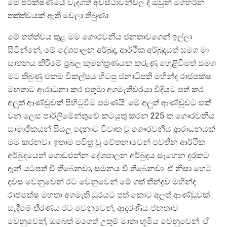
මේ පරීක්ෂණයේ වැදගත් අවස්ථාවන්වල දී ඔවුන් මගහරින
තත්ත්වයක් ඇති වෙලා තිබුණා.
මේ තත්ත්වය තුළ මම ගෞරවනීය ජනතාවගෙන් ඉල්ලා
සිටින්නේ, මේ දේශපාලන අර්බුද, ආර්ථික අර්බුදයත් සමග මා
ඝාතනය කිරීමේ ප‍්‍රබල කුමන්ත‍්‍රණයක කරුණු හෙළිවීමත් සමග
මට තිබුණු එකම විකල්පය හිටපු ජනාධිපති මහින්ද රාජපක්ෂ
මහතාට ආරාධනා කර එතුමා අගමැතිවරයා විදියට පත් කර
අලුත් ආණ්ඩුවක් පිහිටුවීම පමණයි. මේ අලුත් ආණ්ඩුවට එක්
වන ලෙස පාර්ලිමේන්තුවේ කටයුතු කරන 225 ක ගෞරවනීය
සාමාජිකයන් සියලු දෙනාට විවෘත වූ ගෞරවනීය ආරාධනයක්
මම කරනවා. ඉතාම පවිත‍්‍ර වූ චේතනාවෙන් පවතින ආර්ථික
අර්බුදයෙන් ගොඩඑන්න දේශපාලන අර්බුදය සෑහෙන දුරකට
දැන් යටපත් වී තිබෙනවා, සමනය වී තිබෙනවා. ඒ නිසා හෙට
දවස වෙනුවෙන් රට වෙනුවෙන් මේ ගත් තීන්දුව මහින්ද
රාජපක්ෂ මහතා අගමැති ධුරයට පත් කොට අලුත් ආණ්ඩුවක්
සැදීමේ තීරණය රට වෙනුවෙන්, ආදරණීය ජනතාව
වෙනුවෙන්, ඔබෙත් මගෙත් උතුම් මාතෘ භූමිය වෙනුවෙන්. ඒ