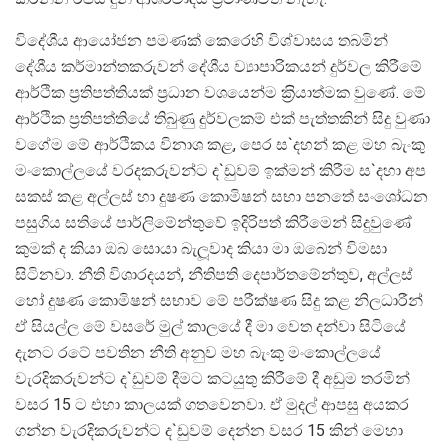
විදේශීය ආයෝජන පමණක් කෙරෙහි විශ්වාසය තබමින්
දේශීය කර්මාන්තකරුවන් දේශීය ව්‍යාපාරිකයන් දුර්වල කිරීමේ
ආර්ථික ප‍්‍රතිපත්තියක් ප‍්‍රධාන වශයෙන්ම ක‍්‍රියාත්මක වුණේ. මේ
ආර්ථික ප‍්‍රතිපත්තියේ තිබුණු දුර්වලකම් එක් පැත්තකින් සිදු වුණා
වගේම මේ ආර්ථිකය විනාශ කළ, පෙර ස`දහන් කළ මහ බැංකු
මංකොල්ලයේ වරදකරුවන්ට ද`ඩුවම් ඉක්මන් කිරීම ස`දහා අප
සකස් කළ අල්ලස් හා දුෂණ කොමිෂන් සභා පනතේ සංශෝධන
පසුගිය සතියේ පාර්ලිමේන්තුවේ ඉදිරිපත් කිරීමෙන් සිදුවුණේ
කුමක් ද කියා ඔබ සොයා බැලූවාද කියා මා ඔබෙන් විමසා
සිටිනවා. නීති විශාරදයන්, නීතිපති දෙපාර්තමේන්තුව, අල්ලස්
හෝ දුෂණ කොමිෂන් සභාව මේ පරීක්ෂණ සිදු කළ නිලධාරීන්
ඒ සියල්ල මේ වසරේ මුල් කාලයේ දී මා වෙත දන්වා සිටියේ
දැනට රටේ පවතින නීති අනුව මහ බැංකු මංකොල්ලයේ
වැරදිකරුවන්ට ද`ඩුවම් දීමට කටයුතු කිරීමේ දී අඩුම තරමින්
වසර 15 ට එහා කාලයක් ගතවෙනවා. ඒ මුදල් ආපසු අයකර
ගන්න වැරදිකරුවන්ට ද`ඩුවම් දෙන්න වසර 15 කින් මෙහා