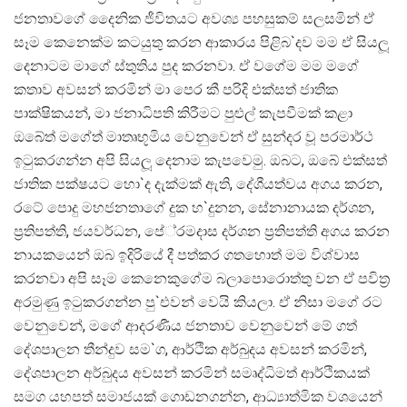
ජනතාවගේ දෛනික ජීවිතයට අවශ්‍ය පහසුකම් සලසමින් ඒ
සෑම කෙනෙක්ම කටයුතු කරන ආකාරය පිළිබ`දව මම ඒ සියලූ
දෙනාටම මාගේ ස්තුතිය පුද කරනවා. ඒ වගේම මම මගේ
කතාව අවසන් කරමින් මා පෙර කී පරිදි එක්සත් ජාතික
පාක්ෂිකයන්, මා ජනාධිපති කිරීමට පුළුල් කැපවීමක් කළා
ඔබේත් මගේත් මාතෘභූමිය වෙනුවෙන් ඒ සුන්දර වූ පරමාර්ථ
ඉටුකරගන්න අපි සියලූ දෙනාම කැපවෙමු. ඔබට, ඔබේ එක්සත්
ජාතික පක්ෂයට හො`ද දැක්මක් ඇති, දේශීයත්වය අගය කරන,
රටේ පොදු මහජනතාගේ දුක හ`දුනන, සේනානායක දර්ශන,
ප‍්‍රතිපත්ති, ජයවර්ධන, පේ‍්‍රමදාස දර්ශන ප‍්‍රතිපත්ති අගය කරන
නායකයෙන් ඔබ ඉදිරියේ දී පත්කර ගතහොත් මම විශ්වාස
කරනවා අපි සෑම කෙනෙකුගේම බලාපොරොත්තු වන ඒ පවිත‍්‍ර
අරමුණු ඉටුකරගන්න පු`එවන් වෙයි කියලා. ඒ නිසා මගේ රට
වෙනුවෙන්, මගේ ආදරණීය ජනතාව වෙනුවෙන් මේ ගත්
දේශපාලන තීන්දුව සම`ග, ආර්ථික අර්බුදය අවසන් කරමින්,
දේශපාලන අර්බුදය අවසන් කරමින් සමෘද්ධිමත් ආර්ථිකයක්
සමග යහපත් සමාජයක් ගොඩනගන්න, ආධ්‍යාත්මික වශයෙන්