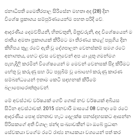
ජනාධිපති මෛතී‍්‍රපාල සිරිසේන මහතා අද (28) දින
විශේෂ ප‍්‍රකාශය සම්පුර්ණයෙන්ම පහත පරිදි වේ.
ආදරණීය දෙමව්පියනි, හිතවතුනි, මිත‍්‍රවරුනි, අද විශේෂයෙන් ම
ජාතිය අමතා ප‍්‍රකාශයක් කිරීමට මා තීරණය කළේ පසුගිය දින
කිහිපය තුළ රටේ ඇති වූ දේශපාලන වෙනස්කම් සමග රටේ
අනාගතය, හෙට දවස වෙනුවෙන් අප යා යුතු ගමන්මග
පැහැදිලි කරමින් විශේෂයෙන් ම මෙවන් වෙනසක් සිදු කිරීමට
හේතු වූ කරුණු සහ ඊට පසුබිම් වූ බොහෝ කරුණු කාරණ
සම්බන්ධයෙන් ඉතාම කෙටි සඳහනක් කිරීමේ
බලාපොරොත්තුවෙන්.
මේ අවස්ථාව වර්ෂයක් ගෙවී ගොස් නව වර්ෂයක් අබියස
සිටින අවස්ථාවක්. 2015 ජනවාරි මාසයේ 08 වනදා මේ රටේ
ආදරණීය පොදු ජනතාව හැට දෙලක්ෂ පනස්දහසකට ආසන්න
පිරිසකගේ අති විශාල ඡන්ද සංඛ්‍යාවකින් මා ඔබේ ප‍්‍රධාන
සේවකයා වගේම රටේ රාජ්‍ය නායකයා වශයෙන් පත් කර