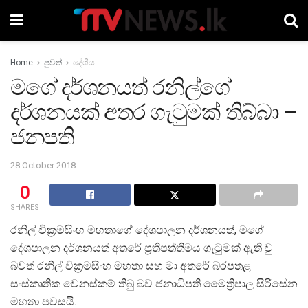
Home
පුවත්
දේශීය
මගේ දර්ශනයත් රනිල්ගේ
දර්ශනයක් අතර ගැටුමක් තිබ්බා –
ජනපති
28 October 2018
0
SHARES
රනිල් වික‍්‍රමසිංහ මහතාගේ දේශපාලන දර්ශනයත්, මගේ
දේශපාලන දර්ශනයත් අතරේ ප‍්‍රතිපත්තිමය ගැටුමක් ඇති වු
බවත් රනිල් වික‍්‍රමසිංහ මහතා සහ මා අතරේ බරපතළ
සංස්කෘතික වෙනස්කම් තිබු බව ජනාධිපති මෛත්‍රිපාල සිරිසේන
මහතා පවසයි.