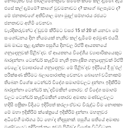
නොමැතිව එය පාර්ලිමේන්තුවේ සම්මත කිරීම කල් දැම්මා. ඇයි
එසේ කල් දැම්මේ? කාගේ වුවමනාවට ද? කාගේ බලපෑමට ද?
මේ ජනතාවගේ අතිවිශාල මහා මුදල් සම්භාරය රජයට
ජනතාවට අහිමි වෙනවා.
වැරදිකරුවන්ට ද`ඩුවම් කිරීමට වසර 15 ක් 20 ක් යනවා. මේ
සංශෝධනය දින නියමයක් නැතිව කල් දැමීමේ අරමුණ එයයි.
ඔබ මාධ්‍ය තුළ දැක්කා පසුගිය දිනවල ඊඒපී ආයතනයේ
ගනුදෙනුවක් පිළිබ`දව. ඒ ආයතනය විදේශීය ව්‍යාපාරිකයෙකුට
බාරදුන්නා. ටෙන්ඩර් කැදවීම් නැති ඉතා දුෂිත ගනුදෙනුවක් ඊඒපී
වෙළෙ`ද ව්‍යාපාරයේ ගනුදෙනුව. මේ පිළිබ`දව ඉදිරියේ දී පු`එල්
පරීක්ෂණ කිරීමට බලාපොරාත්තු වෙනවා. බොහෝ වටිනාකම්
තිබෙන විශේෂ ටෙන්ඩර් විදේශ සමාගම්වලට දුන්නා. ඉදිකිරීම්
බාරදුන්නා ටෙන්ඩර් කැ`දවීමකින් තොරව. ඒ විදේශ සමාගම්
වලට ටෙන්ඩර් කැදවීමකින් තොරව අමාත්‍ය මණ්ඩලවලට
හදිසි පත‍්‍රිකා විදියට ඉදිරිපත් කරලා ඒවාට විරුද්ධ වීම නොතකා
මේ මහා ඉදිකිරීම් ක්ෂේත‍්‍රයේ ඉදිකිරීම් දුන්නා. මහනුවර
අධිවේගී මාර්ගය ඊට හො`ද නිදසුනක්. පසුගිය සතියේ අමාත්‍ය
මණ්ඩලයට ඉදිරිපත් කළ ඉඩම් පිළිබ`ද විශේෂ විධිවිධාන