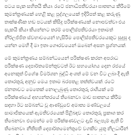
පටය සැක සහිතයි කියා. රටේ ජනාධිපතිවරයා ඝාතනය කිරීමේ
කුමන්ත‍්‍රණයක් හෙළි කළ පුද්ගලයෙක් ඉදිරිපත් කළ කරුණු
තාක්ෂණික හඬ පටයක් කිසිදු පරීක්ෂණයක් නොපවත්වා එය
සැකයි කියා කියන්නට තරම් පොලිස්පතිවරයා ඉතාමත්
නිර්ලජ්ජිත ස්වභාවයෙන් හැසිරීම පොලිස්පතිවරයෙකුට සුදුසු ද
යන්න මෙහි දී මා ඉතා ගෞරවයෙන් ඔබෙන් අසන ප‍්‍රශ්නයක්.
මේ කුමන්ත‍්‍රණය සම්බන්ධයෙන් පරික්ෂණ කරන අපරාධ
පරීක්ෂණ දෙපාර්තමේන්තුවටත් ඊට සහයෝගය දෙන රජයේ
අනෙකුත් විශේෂ විමර්ශන බුද්ධි අංශත් මේ වන විට ලබා දී ඇති
තොරතුරු අනුව මෙය ඉතාම බරපතළ තත්ත්වයක්. රටේ
ජනතාවට මෙතෙක් නොලැබුණු තොරතුරු රාශියක් මේ
පරීක්ෂණයේ අභ්‍යන්තරයේ තිබෙනවා. මාව ඝාතනය කිරීම
සඳහා ඊට සම්බන්ධ වූ ආණ්ඩුවේ අමාත්‍ය මණ්ඩලයේ
සාමාජිකයෙක් ඇමතිවරයෙක් පිළිබඳව තොරතුරු ප‍්‍රකාශ කර
තිබෙනවා. එමෙන්ම මේ පරීක්ෂණවලට දැඩි බලපෑම් ඇති වී
තිබෙනවා. නීතිපති දෙපාර්තමෙන්තුවේ වගකිව යුතු නිලධාරීන්