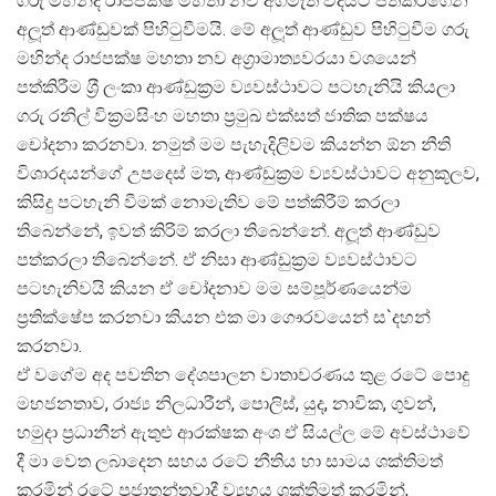
ගරු මහින්ද රාජපක්ෂ මහතා නව අගමැති විදියට පත්කරගෙන
අලූත් ආණ්ඩුවක් පිහිටුවීමයි. මේ අලූත් ආණ්ඩුව පිහිටුවීම ගරු
මහින්ද රාජපක්ෂ මහතා නව අග‍්‍රාමාත්‍යවරයා වශයෙන්
පත්කිරීම ශ‍්‍රී ලංකා ආණ්ඩුක‍්‍රම ව්‍යවස්ථාවට පටහැනියි කියලා
ගරු රනිල් වික‍්‍රමසිංහ මහතා ප‍්‍රමුඛ එක්සත් ජාතික පක්ෂය
චෝදනා කරනවා. නමුත් මම පැහැදිලිවම කියන්න ඕන නීති
විශාරදයන්ගේ උපදෙස් මත, ආණ්ඩුක‍්‍රම ව්‍යවස්ථාවට අනුකූලව,
කිසිදු පටහැනි වීමක් නොමැතිව මේ පත්කිරීම් කරලා
තිබෙන්නේ, ඉවත් කිරිම් කරලා තිබෙන්නේ. අලූත් ආණ්ඩුව
පත්කරලා තිබෙන්නේ. ඒ නිසා ආණ්ඩුක‍්‍රම ව්‍යවස්ථාවට
පටහැනිවයි කියන ඒ චෝදනාව මම සම්පූර්ණයෙන්ම
ප‍්‍රතික්ෂේප කරනවා කියන එක මා ගෞරවයෙන් ස`දහන්
කරනවා.
ඒ වගේම අද පවතින දේශපාලන වාතාවරණය තුළ රටේ පොදු
මහජනතාව, රාජ්‍ය නිලධාරීන්, පොලිස්, යුද, නාවික, ගුවන්,
හමුදා ප‍්‍රධානීන් ඇතුළු ආරක්ෂක අංශ ඒ සියල්ල මේ අවස්ථාවේ
දී මා වෙත ලබාදෙන සහය රටේ නීතිය හා සාමය ශක්තිමත්
කරමින් රටේ ප‍්‍රජාතන්ත‍්‍රවාදී ව්‍යුහය ශක්තිමත් කරමින්,