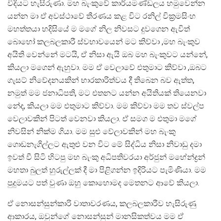
විදියට හැසිරුණා. මහ බැංකුවේ කාර්යමණ්ඩලය හමුවෙන්න
යන්න මා ඒ අවස්ථාවේ තීරණය කළ විට රනිල් වික‍්‍රමසිංහ
මහත්තයා හදිසියේ ම මගේ නිල නිවසට දුවගෙන ඇවිත්
බොහෝ කලබලකාරී ස්වභාවයෙන් මට කිව්වා ,මහ බැංකුව
අයිති වෙන්නේ මටයි, ඒ නිසා ඇයි ඔබ මහ බැංකුවට යන්නේ,
කියලා මගෙන් ඇහුවා. මම ඒ වෙලාවේ එතුමාට කිව්වා ,ඔබට
ගැසට් නිවේදනයකින් භාරකාරිත්වය දී තිබෙන බව ඇත්ත,
නමුත් මම ජනාධිපති, මට එතනට යන්න අයිතියක් තියෙනවා
නේද, කියලා මම එතුමාට කිව්වා. මම කිව්වා මම තව ස්වල්ප
වෙලාවකින් පිටත් වෙනවා කියලා. ඒ සමග ම එතුමා මගේ
නිවසින් නික්ම ගියා. මම සුළු වේලාවකින් මහ බැංකු
ගොඩනැගිල්ලට ඇතුළු වන විට මේ සිද්ධිය නිසා නිවාඩු දමා
ඉවත් වී සිටි හිටපු මහ බැංකු අධිපතිවරයා අර්ජුන් මහේන්ද්‍රන්
මහතා බුලත් හුරුල්ලක් දී මා පිළිගන්න ඉදිරියට පැමිණියා. මම
පුදුමයට පත් වුණා ඔහු කොහොමද මෙතනට ආවේ කියලා.
ඒ නොසන්සුන්කාරි වාතාවරණය, කලබලකාරීව හැසිරුණු
ආකාරය, ඔවුන්ගේ නොසන්සුන් මානසිකත්වය මම ඒ