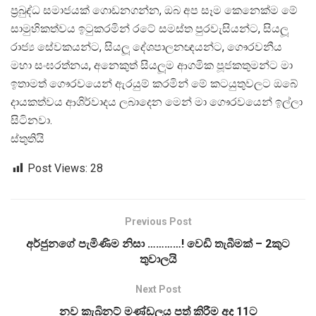
ප‍්‍රබුද්ධ සමාජයක් ගොඩනගන්න, ඔබ අප සෑම කෙනෙක්ම මේ
සාමුහිකත්වය ඉටුකරමින් රටේ සමස්ත පුරවැසියන්ට, සියලූ
රාජ්‍ය සේවකයන්ට, සියලූ දේශපාලනඥයන්ට, ගෞරවනීය
මහා සංඝරත්නය, අනෙකුත් සියලූම ආගමික පූජකතුමන්ට මා
ඉතාමත් ගෞරවයෙන් ඇරයුම් කරමින් මේ කටයුතුවලට ඔබේ
දායකත්වය ආශිර්වාදය ලබාදෙන මෙන් මා ගෞරවයෙන් ඉල්ලා
සිටිනවා.
ස්තුතියි
Post Views:
28
Previous Post
අර්ජුනගේ පැමිණිම නිසා …………! වෙඩි තැබීමක් – 2කුට
තුවාලයි
Next Post
නව කැබිනට් මණ්ඩලය පත් කිරීම අද 11ට