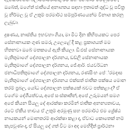
ඔබේත්, මගේත් ජාතියේ අනාගතය සඳහා ඉතාමත් ශුද්ධ වූ පවිත‍්‍ර
වූ නිර්මල වූ ඒ උතුම් පරමාර්ථ සම්පූර්ණයෙන්ම විනාශ කරනු
ලැබුවා.
දූෂණය, නාස්තිය ඉහවහා ගියා, මා මීට දින කිහිපයකට පෙර
සේනානායක ගුණ සමරු උලෙළේ දී කළ ප‍්‍රකාශයත් මම
හිතනවා ඔබේ මතකයේ ඇති කියලා. ඞී.එස් සේනානායක
මැතිතුමාගේ දේශපාලන දර්ශනය, ඩඩ්ලි සේනානායක
මැතිතුමාගේ දේශපාලන දර්ශනය, ජේ.ආර්. ජයවර්ධන
ජනාධිපතිතුමාගේ දේශපාලන දර්ශනය, රණසිංහ පේ‍්‍රමදාස
මැතිතුමාගේ දේශපාලන දර්ශනය එක්සත් ජාතික පක්ෂය මොන
තරම් ප‍්‍රබල, යෝධ දේශපාලන පක්ෂයක් බවට පත්කළා ද? ඒ
වගේම දේශීයත්වය, අපේ සංස්කෘතින්, අපේ උරුමයන් සමග
අපේ කියන සියලු දේ ආරක්ෂා කරමින් ජාතික අනන්‍යතාවය,
රටේ ඒකීය භාවය ඒ උතුම් අරමුණු සහ පරමාර්ථ එම ශ්‍රේෂ්ඨ
නායකයන් මොනතරම් ආරක්ෂා කළා ද, ඒවාට කොතෙක් නම්
කැපවුණා ද, ඒ සියලු දේ ගත් විට මා අද මෙහිදීත් ප‍්‍රාර්ථනා