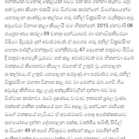
පන්තියක විනෝද කෙළියක් බවට පත් කර ගන්නා තැනට ඔහු
පත් වුණා කියන එකයි මම විශ්වාස කරන්නේ. විශේෂයෙන්ම
යහපාලන ආණ්ඩු සංකල්පය ගරු රනිල් වික‍්‍රමසිංහ මැතිතුමා අමු
අමුවේම විනාශ කළා කියලයි මම හිතන්නේ. 2015 ජනවාරි 08
ජයග‍්‍රහණය කරලා 09 වනදා සන්ධ්‍යාවේ මා ජනාධිපතිවරයා
විදියට දිවුරුම් දුන් අවස්ථාවත්, ඒ සමගම ගරු රනිල් වික‍්‍රමසිංහ
මහතා පාර්ලිමේන්තුවේ මන්තී‍්‍රවරු 47 දෙනෙක් එතුමාට සිටිය
දී එතුමා අගමැති ධූරයට පත් කළ අවස්ථාවත් මම හිතනවා ඔබේ
මතකයේ තිබෙනවා කියලා. එහෙත් ඒ උතුම් වූ යහපාලන
සංකල්පය, ඒ උතුම් යහපාලන අරමුණු හා පරමාර්ථ ගරු රනිල්
වික‍්‍රමසිංහ මහතා විනාශ කළ බව මා මෙන්ම ඔබ ගෙවී ගිය
අවුරුදු කිහිපය තුළ ලැබූ අත්දැකීම්වලින් දන්නා බව මම
විශ්වාස කරනවා. රටේ දූෂණය, වංචාව ඉතාමත් ප‍්‍රබල වුණා.
එක්සත් ජාතික පක්ෂයේ සහ ඊට අදාළ වූ සන්ධාන රාශියක
මගේ මතකයේ හැටියට ඒ අවස්ථාවේ පොදු අපේක්ෂකයාට
සහයෝගය දුන්න දේශපාලන පක්ෂ, වෘත්තීය සමිති, සිවිල්
සංවිධාන 49 ක් අපේ ගිවිසුමට අත්සන් කළා. එමගින් අපි
ඇතිකරගත්ත බලාපොරොත්තු රට සහ ජනතාව වෙනුවෙන්,