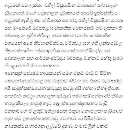
ගැටුමක් මම දැක්කා. රනිල් වික‍්‍රමසිංහ මහතාගේ දේශපාලන
දර්ශනයත්, මගේ දේශපාලන දර්ශනයත් අතරේ ප‍්‍රතිපත්තිමය
ගැටුමක් ඇති වුණා. ඒ විතරක් නෙවේ, රනිල් වික‍්‍රමසිංහ මහතා
සහ මා අතරේ බරපතළ සංස්කෘතික වෙනස්කම් මම දැක්කා. ඒ
දේශපාලන ප‍්‍රතිපත්තිවල වෙනස්කම් වගේම සංස්කෘතික
වශයෙන් අපේ කි‍්‍රයාකරිත්වය, චරිතවල සහ ගති ලක්ෂණවල
තිබූ සංස්කෘතික දේශපාලනික වෙනස්කම් ඒ සියල්ල මේ
දේශපාලන සහ ආර්ථික අර්බුදය බරපතළ වන්නට හේතු වුණා
කියලා මම විශ්වාස කරනවා.
අනෙකුත් ජ්‍යෙෂ්ඨ නායකයන් සමග එකට වාඩි වී සිටින
බොහෝ අවස්ථාවල මම එතුමාට කිව්වා අපි එකට වැඩ කරමු,
අපි සාමුහිකත්වයෙන් කටයුතු කරමු. අපි ගන්නා තීන්දු තීරණ
සාකච්ඡා කරලා යහපාලන අරමුණු ඉෂ්ට කර ගන්න අපි කි‍්‍රයා
කරමු කියලා. නමුත් හැට දෙලක්ෂ පනස්දහසකට වැඩි
ජනතාවගේ ඒ උතුම් අභිලාෂයන් එතුමා නොසලකා හැරියා. ඒ
ගැන මම ඉතාමත්ම කනගාටු වෙනවා. මා විසින් රටේ
නායකත්වය භාරගනු ලැබුවේ දුෂණ, වංචාවලින් තොර