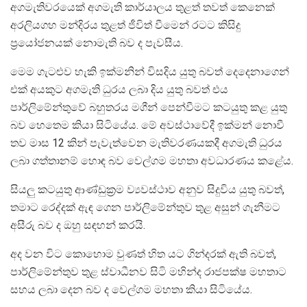
අගමැතිවරයෙක් අගමැති කාර්යාලය තුළත් තවත් කෙනෙක්
අරලියගහ මන්දිරය තුළත් ජීවිත් වීමෙන් රටට කිසිදු
ප්‍රයෝජනයක් නොමැති බව ද පැවසීය.
මෙම ගැටළුව හැකි ඉක්මනින් විසදිය යුතු බවත් දෙදෙනාගෙන්
එක් අයකුට අගමැති ධුරය ලබා දිය යුතු බවත් එය
පාර්ලිමේන්තුවේ බහුතරය මගීන් පෙන්වීමට කටයුතු කළ යුතු
බව හෙතෙම කියා සිටියේය. මේ අවස්ථාවේදී ඉක්මන් නොවී
තව මාස 12 කින් පැවැත්වෙන මැතිවරණයකදී අගමැති ධුරය
ලබා ගත්තානම් හොඳ බව වෙල්ගම මහතා අවධාරණය කළේය.
සියලු කටයුතු ආණ්ඩුක්‍රම ව්‍යවස්ථාව අනුව සිදුවිය යුතු බවත්,
තමාට රෙද්දක් ඇඳ ගෙන පාර්ලිමේන්තුව තුළ අසුන් ගැනීමට
අසීරු බව ද ඔහු සඳහන් කරයි.
අද වන විට කොහොම වුණත් හිත යට ගින්දරක් ඇති බවත්,
පාර්ලිමේන්තුව තුළ ස්වාධීනව සිටි මහින්ද රාජපක්ෂ මහතාට
සහය ලබා දෙන බව ද වෙල්ගම මහතා කියා සිටියේය.