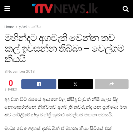
Home
පුවත්
දේශීය
මහින්දට අගමැති වෙන්න තව
කල් ඉවසන්න තිබ්බා – වෙල්ගම
කියයි
8 November 2018
0
SHARES
අද වන විට රජයේ ආයතනවල කිසිදු වැඩක් නිසි ලෙස සිදු
නොකෙරන්නේ නිශ්චතව අගමැති කවුරුන්ද යන ප්‍රශ්ණය මත
බව පාර්ලිමේන්තු මන්ත්‍රී කුමාර වෙල්ගම මහතා පවසයි.
මාධ්‍ය වෙත අදහස් දක්වමින් ඒ මහතා කියා සිටියේ එක්