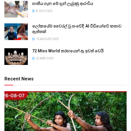
භාතිය ගැන මේ දැන් ලැබුණු ආරංචිය
8 JULY 2025
ලෝකයේම වෛරල් වූ සංවේදී AI වීඩියෝවේ කතාව
ඇත්තක්
15 AUGUST 2025
72 Miss World තරඟයෙන් ඈ ඉවත් වෙයි
22 MAY 2025
Recent News