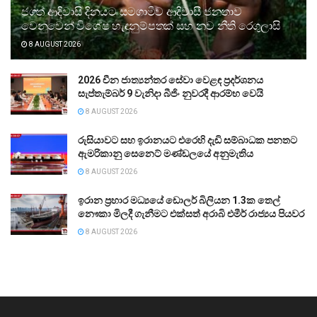
ජගත් ආදිවාසි දිනයට සමගාමීව ආදිවාසී ජනතාව
වෙනුවෙන් විශේෂ හැඳුනුම්පතක් සහ නව නීති රෙගුලාසි
8 AUGUST 2026
2026 චීන ජාත්‍යන්තර සේවා වෙළඳ ප්‍රදර්ශනය
සැප්තැම්බර් 9 වැනිදා බීජිං නුවරදී ආරම්භ වෙයි
8 AUGUST 2026
රුසියාවට සහ ඉරානයට එරෙහි දැඩි සම්බාධක පනතට
ඇමරිකානු සෙනෙට් මණ්ඩලයේ අනුමැතිය
8 AUGUST 2026
ඉරාන ප්‍රහාර මධ්‍යයේ ඩොලර් බිලියන 1.3ක තෙල්
නෞකා මිලදී ගැනීමට එක්සත් අරාබි එමීර් රාජ්‍යය පියවර
8 AUGUST 2026