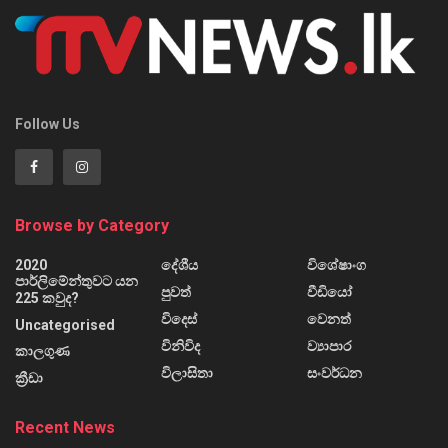
Follow Us
Browse by Category
2020
දේශීය
විශේෂාංග
පාර්ලිමේන්තුවට යන
පුවත්
වීඩියෝ
225 කවුද?
විදෙස්
වෙනත්
Uncategorised
විනිවිද
ව්‍යාපාර
කාලගුණ
විලාසිතා
සංවර්ධන
ක්‍රීඩා
Recent News