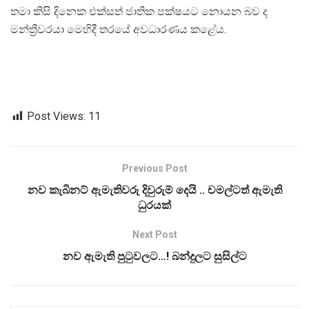
තමා කිසි දිනෙක එක්සත් ජාතික පක්ෂයට නොයන බව ද
මන්ත්‍රීවරයා මෙහිදී තරයේ අවධාරණය කළේය.
Post Views:
11
Previous Post
නව කැබිනට් ඇමැතිවරු දිවුරුම් දෙයි .. චමල්ටත් ඇමැති
ධුරයක්
Next Post
නව ඇමැති පුටුවලට…! බන්දුලට සුසිල්ට