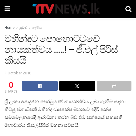
Home
පුවත්
දේශීය
මහින්දට පොහොට්ටුවේ
නායකත්වය …..! – ජී.එල් පිරිස්
කියයි
1 October 2018
0
SHARES
ශ්‍රී ලංකා පොදුජන පෙරමුණේ නායකත්වය ලබා ගැනීම සඳහා
හිටපු ජනාධිපති මහින්ද රාජපක්ෂ මහතාට ඉදිරි පක්ෂ
සම්මේලනයේදී ආරාධනා කරන බව එම පක්ෂයේ සභාපති
මහාචාර්ය ජි.එල්.පීරිස් මහතා පවසයි.