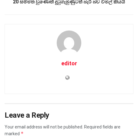
20 සම්මත වුණොත් දුටුගැමුණුටත් බැරි බව විමල් කියයි
editor
Leave a Reply
Your email address will not be published.
Required fields are
*
marked