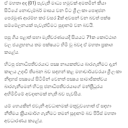
ඒ මහතා අද (01) පැවැති මාධ්‍ය හමුවක් අමතමින් කියා
සිටියේ නොවැම්බර් මාසය වන විට ශ්‍රී ලංකා පොදුජන
පෙරමුණ ආරම්භ කර වසර 2ක් අවසන් වන බවත් පක්ෂ
සම්මේලනයක් පැවැත්වීමට සුදානම් වන බවයි.
පසු ගිය පළාත් සභා මැතිවරණයෙදි සියයට 71ක කොට්ඨාශ
වල ජයග්‍රහනය තම පක්ෂයට හිමි වු බවද ඒ මහතා ප්‍රකාශ
කළේය.
හිටපු ජනාධිපතිවරයාට පක්‍ෂ නායකත්වය බාරගැනීමට දැන්
කාලය උදාවී තිබෙන බව සඳහන් කළ මහාචාර්යවරයා ශ්‍රී ලංකා
නිදහස් පක්‍ෂයේ සිටිමින් වෙනත් පක්‍ෂය සාමාජිකත්වය
බාරගැනීමෙන් හිටපු ජනාධිපතිවරයාගේ මන්ත‍්‍රීධූරය
අහිමිවීමේ අවදානමක් නැති බව පැවසිය.
යම් හෙයකින් එවැනි අවධානමක් මතුවුවහොත් ඒ සඳහා
නීතිමය ක‍්‍රියාමාර්ග ගැනීමට තමන් සූදානම් බව පිරිස් මහතා
අවධාරණය කළේය.