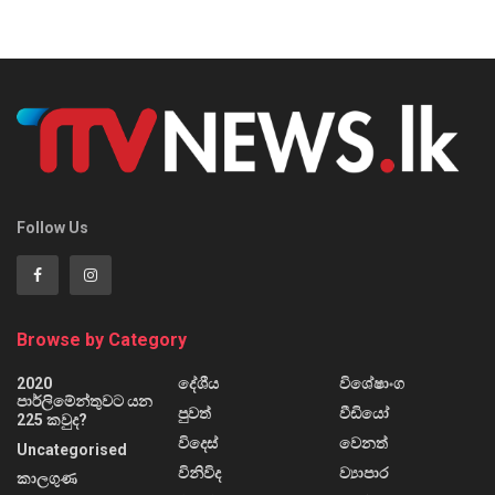
Follow Us
Browse by Category
2020
දේශීය
විශේෂාංග
පාර්ලිමේන්තුවට යන
පුවත්
වීඩියෝ
225 කවුද?
විදෙස්
වෙනත්
Uncategorised
විනිවිද
ව්‍යාපාර
කාලගුණ