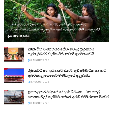
ජගත් ආදිවාසි දිනයට සමගාමීව ආදිවාසී ජනතාව
වෙනුවෙන් විශේෂ හැඳුනුම්පතක් සහ නව නීති රෙගුලාසි
8 AUGUST 2026
2026 චීන ජාත්‍යන්තර සේවා වෙළඳ ප්‍රදර්ශනය
සැප්තැම්බර් 9 වැනිදා බීජිං නුවරදී ආරම්භ වෙයි
8 AUGUST 2026
රුසියාවට සහ ඉරානයට එරෙහි දැඩි සම්බාධක පනතට
ඇමරිකානු සෙනෙට් මණ්ඩලයේ අනුමැතිය
8 AUGUST 2026
ඉරාන ප්‍රහාර මධ්‍යයේ ඩොලර් බිලියන 1.3ක තෙල්
නෞකා මිලදී ගැනීමට එක්සත් අරාබි එමීර් රාජ්‍යය පියවර
8 AUGUST 2026