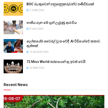
BOC බැංකුවෙන් ගනුදෙනුකරුවන්ට පණිවිඩයක්
5 JUNE 2025
භාතිය ගැන මේ දැන් ලැබුණු ආරංචිය
8 JULY 2025
ලෝකයේම වෛරල් වූ සංවේදී AI වීඩියෝවේ කතාව
ඇත්තක්
15 AUGUST 2025
72 Miss World තරඟයෙන් ඈ ඉවත් වෙයි
22 MAY 2025
Recent News