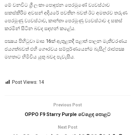
මේ වනවිට ශ්‍රී ලංකා පොදුජන පෙරමුණේ ව්‍යවස්ථාව
සකස්කිරීම අවසන් අදියරේ පවතින බවත් ඊට අමතරව තරුණ
පෙරමුණු ව්‍යවස්ථාව, කාන්තා පෙරමුණු ව්‍යවස්ථාව ද සකස්
කරමින් සිටින බවද සඳහන් කළේය.
පක්‍ෂය පිහිටුවා මාස 16ක් ඇතුළතදී පළාත් පාලන මැතිවරණය
ජයගත්බවත් එහි ගෞරවය සම්පූර්ණයෙන්ම බැසිල් රාජපක්‍ෂ
මහතාට හිමිවිය යුතු බවද පැවැසීය.
Post Views:
14
Previous Post
OPPO F9 Starry Purple වෙළෙඳ පොළට
Next Post