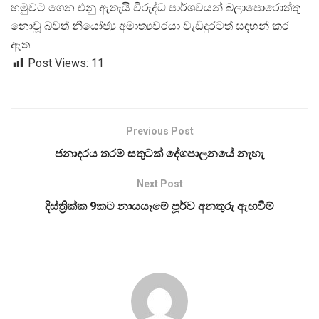
හමුවට ගෙන එනු ඇතැයි විරුද්ධ පාර්ශවයන් බලාපොරොත්තු
නොවූ බවත් නියෝජ්
ය අමාත්
යවරයා වැඩිදුරටත් සඳහන් කර
ඇත.
Post Views:
11
Previous Post
ජනාදරය තරම් සතුටක් දේශපාලනයේ නැහැ
Next Post
දිස්ත්‍රික්ක 9කට නායයෑමේ පූර්ව අනතුරු ඇඟවීම්