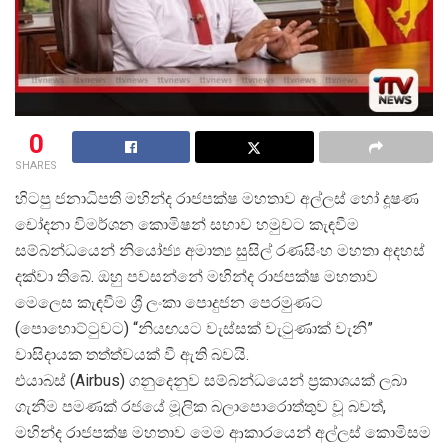
0
SHARES
හිටපු ජනාධිපති මහින්ද රාජපක්ෂ මහතාව අල්ලස් හෝ දූෂණ
චෝදනා විමර්ශන කොමිෂන් සභාව හමුවට කැඳවීම
සම්බන්ධයෙන් නියෝජ්
ය අමාත්
ය සුසිල් රණසිංහ මහතා අදහස්
දක්වා තිබේ. ඔහු පවසන්නේ මහින්ද රාජපක්ෂ මහතාව
මෙලෙස කැඳවීම ශ්
රී ලංකා පොදුජන පෙරමුණට
(පොහොට්ටුවට) “නියඟයට වැස්සක් වැටුණාක් වැනි”
වාසිදායක තත්ත්වයක් වී ඇති බවයි.
එයාබස් (Airbus) ගනුදෙනුව සම්බන්ධයෙන් ප්
රකාශයක් ලබා
ගැනීම පමණක් රජයේ මූලික බලාපොරොත්තුව වූ බවත්,
මහින්ද රාජපක්ෂ මහතාව මෙම ආකාරයෙන් අල්ලස් කොමිසම