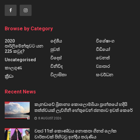
Browse by Category
2020
දේශීය
විශේෂාංග
පාර්ලිමේන්තුවට යන
පුවත්
වීඩියෝ
225 කවුද?
විදෙස්
වෙනත්
Uncategorised
විනිවිද
ව්‍යාපාර
කාලගුණ
විලාසිතා
සංවර්ධන
ක්‍රීඩා
Recent News
කැනඩාවේ බ්‍රිතාන්‍ය කොලොම්බියා ප්‍රාන්තයේ හදිසි
තත්ත්වයක් ලැව්ගිනි හේතුවෙන් ජනතාව ඉවත් කෙරේ
8 AUGUST 2026
වසර 11ක් කොණ්ඩය නොකපා ගිනස් ලෝක
වාර්තාවක් පිහිටවූ ඉන්දීය තරුණිය