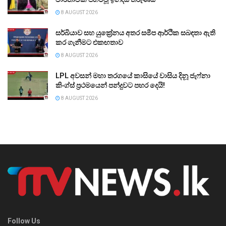
8 AUGUST 2026
සර්බියාව සහ යුක්‍රේනය අතර සමීප ආර්ථික සබඳතා ඇති
කර ගැනීමට එකඟතාව
8 AUGUST 2026
LPL අවසන් මහා තරගයේ කාසියේ වාසිය දිනූ ජැෆ්නා
කිංග්ස් ප්‍රථමයෙන් පන්දුවට පහර දෙයි!
8 AUGUST 2026
Follow Us