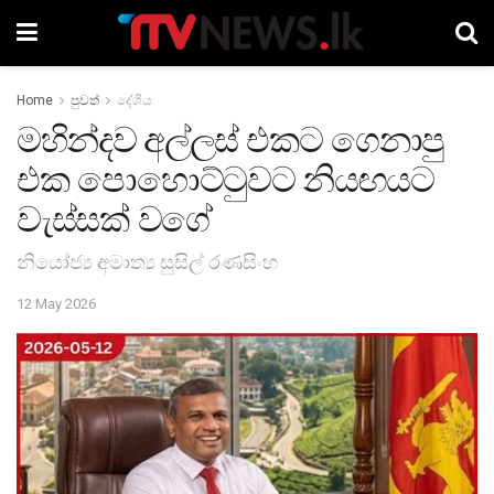
Home
පුවත්
දේශීය
මහින්දව අල්ලස් එකට ගෙනාපු
එක පොහොට්ටුවට නියඟයට
වැස්සක් වගේ
නියෝජ්‍ය අමාත්‍ය සුසිල් රණසිංහ
12 May 2026