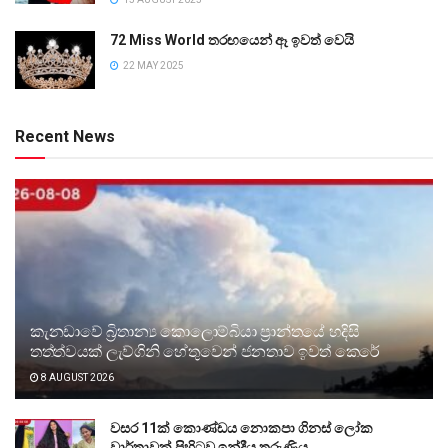
72 Miss World තරඟයෙන් ඈ ඉවත් වෙයි
22 MAY 2025
Recent News
කැනඩාවේ බ්‍රිතාන්‍ය කොලොම්බියා ප්‍රාන්තයේ හදිසි
තත්ත්වයක් ලැව්ගිනි හේතුවෙන් ජනතාව ඉවත් කෙරේ
8 AUGUST 2026
වසර 11ක් කොණ්ඩය නොකපා ගිනස් ලෝක
වාර්තාවක් පිහිටවූ ඉන්දීය තරුණිය