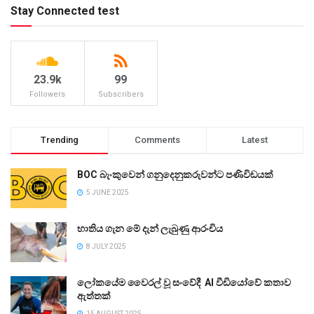
Stay Connected test
23.9k
99
Followers
Subscribers
Trending
Comments
Latest
BOC බැංකුවෙන් ගනුදෙනුකරුවන්ට පණිවිඩයක්
5 JUNE 2025
භාතිය ගැන මේ දැන් ලැබුණු ආරංචිය
8 JULY 2025
ලෝකයේම වෛරල් වූ සංවේදී AI වීඩියෝවේ කතාව
ඇත්තක්
15 AUGUST 2025