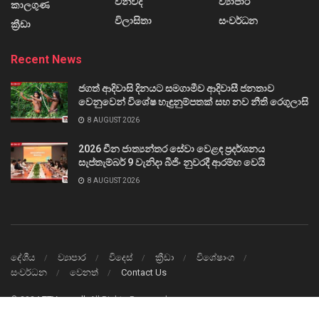
විනිවිද
ව්‍යාපාර
කාලගුණ
විලාසිතා
සංවර්ධන
ක්‍රීඩා
Recent News
ජගත් ආදිවාසි දිනයට සමගාමීව ආදිවාසී ජනතාව
වෙනුවෙන් විශේෂ හැඳුනුම්පතක් සහ නව නීති රෙගුලාසි
8 AUGUST 2026
2026 චීන ජාත්‍යන්තර සේවා වෙළඳ ප්‍රදර්ශනය
සැප්තැම්බර් 9 වැනිදා බීජිං නුවරදී ආරම්භ වෙයි
8 AUGUST 2026
දේශීය
ව්‍යාපාර
විදෙස්
ක්‍රීඩා
විශේෂාංග
සංවර්ධන
වෙනත්
Contact Us
© 2024
TTVnews.lk
All Rights Reserved