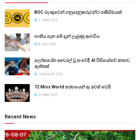
BOC බැංකුවෙන් ගනුදෙනුකරුවන්ට පණිවිඩයක්
5 JUNE 2025
භාතිය ගැන මේ දැන් ලැබුණු ආරංචිය
8 JULY 2025
ලෝකයේම වෛරල් වූ සංවේදී AI වීඩියෝවේ කතාව
ඇත්තක්
15 AUGUST 2025
72 Miss World තරඟයෙන් ඈ ඉවත් වෙයි
22 MAY 2025
Recent News