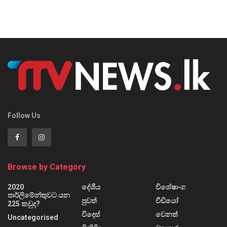
Follow Us
Browse by Category
2020
දේශීය
විශේෂාංග
පාර්ලිමේන්තුවට යන
පුවත්
වීඩියෝ
225 කවුද?
විදෙස්
වෙනත්
Uncategorised