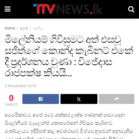
Home
පුවත්
දේශීය
මිලේනියම් ගිවිසුමට අත් එසවූ
සජිත්ගේ කොන්ද කැබිනට් එකේ
දී ප්‍රදර්ශනය වුණා : විජේදාස
රාජපක්ෂ කියයි…
3 November 2019
0
SHARES
අමෙරිකාවට අපේ රටේ අක්කර ලක්ෂ ගණනක් පාවා දෙන
මිලේනියම් චැලෙන්ජ් කොපරේෂන් ගිවිසුම කැබිනට්
මණ්ඩලයට ඉදිරිපත් කළ අවස්ථාවේ දී ඒවෙනුවෙන් අනුමැතිය