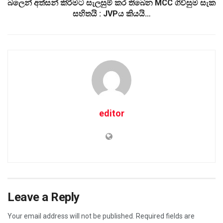
බලෙන් අත්සන් කිරීමට සැලසුම් කර තිබෙන MCC ගිවිසුම සැක
සහිතයි : JVPය කියයි…
editor
Leave a Reply
Your email address will not be published.
Required fields are