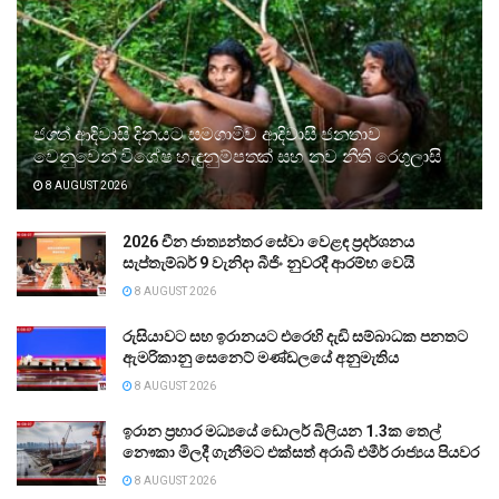
ජගත් ආදිවාසි දිනයට සමගාමීව ආදිවාසී ජනතාව
වෙනුවෙන් විශේෂ හැඳුනුම්පතක් සහ නව නීති රෙගුලාසි
8 AUGUST 2026
2026 චීන ජාත්‍යන්තර සේවා වෙළඳ ප්‍රදර්ශනය
සැප්තැම්බර් 9 වැනිදා බීජිං නුවරදී ආරම්භ වෙයි
8 AUGUST 2026
රුසියාවට සහ ඉරානයට එරෙහි දැඩි සම්බාධක පනතට
ඇමරිකානු සෙනෙට් මණ්ඩලයේ අනුමැතිය
8 AUGUST 2026
ඉරාන ප්‍රහාර මධ්‍යයේ ඩොලර් බිලියන 1.3ක තෙල්
නෞකා මිලදී ගැනීමට එක්සත් අරාබි එමීර් රාජ්‍යය පියවර
8 AUGUST 2026