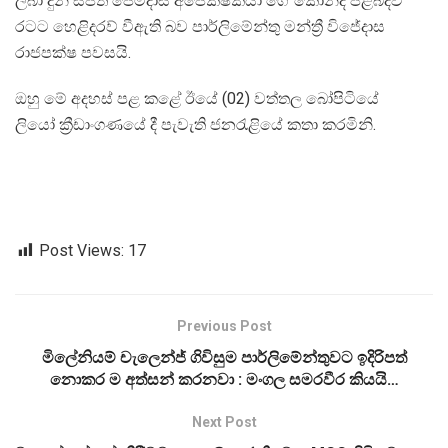
ලබා දුන් සජිත් පේමදාස අපේකෂකයා ගේ කොන්ද පිළීබදව
රටට හෙළිදරව් වීඇති බව පාර්ලිමේන්තු මන්ත්‍රී විජේදාස
රාජපක්ෂ පවසයි.
ඔහු මේ අදහස් පළ කළේ ඊයේ (02) වත්තල බෝපිටියේ
ලියෝ ක්‍රීඩාංගණයේ දී පැවැති ජනරැළියේ කතා කරමිනි.
Post Views:
17
Previous Post
මිලේනියම් චැලෙන්ජ් ගිවිසුම පාර්ලිමේන්තුවට ඉදිරිපත්
නොකර ම අත්සන් කරනවා : මංගල සමරවීර කියයි…
Next Post