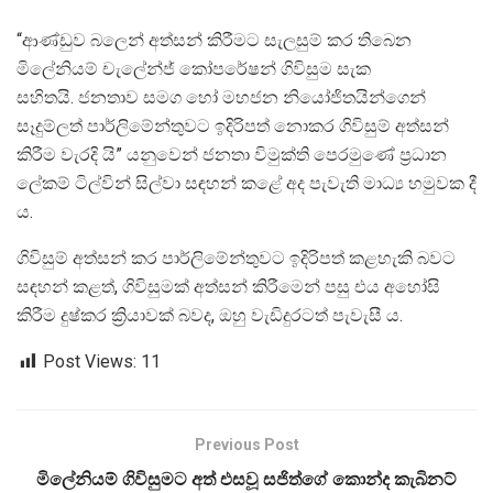
“ආණ්ඩුව බලෙන් අත්සන් කිරීමට සැලසුම් කර තිබෙන
මිලේනියම් චැලේන්ජ් කෝපරේෂන් ගිවිසුම සැක
සහිතයි. ජනතාව සමග හෝ මහජන නියෝජිතයින්ගෙන්
සෑදුම්ලත් පාර්ලිමේන්තුවට ඉදිරිපත් නොකර ගිවිසුම් අත්සන්
කිරීම වැරදි යි” යනුවෙන් ජනතා විමුක්ති පෙරමුණේ ප්‍රධාන
ලේකම් ටිල්වින් සිල්වා සඳහන් කළේ අද පැවැති මාධ්‍ය හමුවක දී
ය.
ගිවිසුම් අත්සන් කර පාර්ලිමේන්තුවට ඉදිරිපත් කළහැකි බවට
සඳහන් කළත්, ගිවිසුමක් අත්සන් කිරීමෙන් පසු එය අහෝසි
කිරීම දුෂ්කර ක්‍රියාවක් බවද, ඔහු වැඩිදුරටත් පැවැසී ය.
Post Views:
11
Previous Post
මිලේනියම් ගිවිසුමට අත් එසවූ සජිත්ගේ කොන්ද කැබිනට්