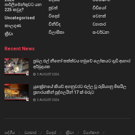
පාර්ලිමේන්තුවට යන
පුවත්
වීඩියෝ
225 කවුද?
විදෙස්
වෙනත්
Uncategorised
විනිවිද
ව්‍යාපාර
කාලගුණ
විලාසිතා
සංවර්ධන
ක්‍රීඩා
Recent News
ප්‍රබල එල් නීනෝ තත්ත්වය හමුවේ ලෝකයට දැඩි ආහාර
අර්බුදයක
5 AUGUST 2026
යුක්‍රේනයේ කියව් අගනුවරට එල්ල වූ රුසියානු මිසයිල
ප්‍රහාරයකින් පුද්ගලයින් 17 ක් මරුට
5 AUGUST 2026
දේශීය
ව්‍යාපාර
විදෙස්
ක්‍රීඩා
විශේෂාංග