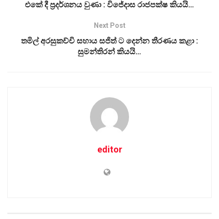
එකේ දී ප්‍රදර්ශනය වුණා : විජේදාස රාජපක්ෂ කියයි…
Next Post
තමිල් අරසුකච්චි සහාය සජිත් ට දෙන්න තීරණය කළා :
සුමන්තිරන් කියයි…
editor