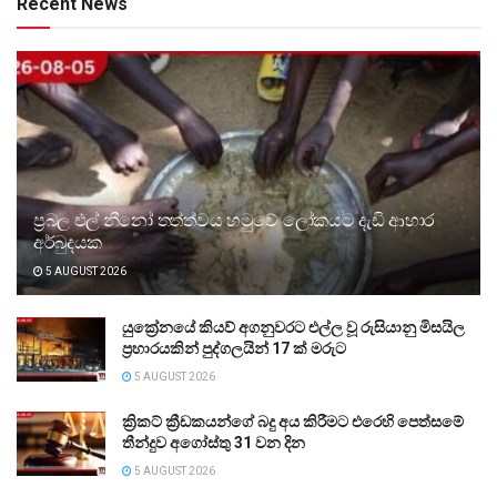
Recent News
ප්‍රබල එල් නීනෝ තත්ත්වය හමුවේ ලෝකයට දැඩි ආහාර
අර්බුදයක
5 AUGUST 2026
යුක්‍රේනයේ කියව් අගනුවරට එල්ල වූ රුසියානු මිසයිල
ප්‍රහාරයකින් පුද්ගලයින් 17 ක් මරුට
5 AUGUST 2026
ක්‍රිකට් ක්‍රීඩකයන්ගේ බදු අය කිරීමට එරෙහි පෙත්සමේ
තීන්දුව අගෝස්තු 31 වන දින
5 AUGUST 2026