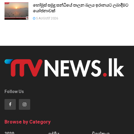
හෝමුස් සමුද්‍ර සන්ධියේ පාලන බලය ඉරානයට ලබාදීමට
යෝජනාවක්
5 AUGUST 2026
Follow Us
Browse by Category
2020
දේශීය
විශේෂාංග