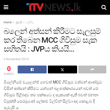
Home
පුවත්
දේශීය
බලෙන් අත්සන් කිරීමට සැලසුම්
කර තිබෙන MCC ගිවිසුම සැක
සහිතයි : JVPය කියයි…
3 November 2019
0
SHARES
මිලේනියම් චැලෙන්ජ් හෙවත් MCC ගිවිසුම වත්මන් ආණ්ඩුව
විසින් අත්සන් කිරීමට යන්නේ බලහත්කාරයෙන් බවත් මේ
ගිවිසුම පිළිබදව තම පක්ෂයට ද සැකයක් ඇති බවත් ජනතා
විමුක්ති පෙරමුණේ ලේකම් ටිල්වින් සිල්වා අද කොළඹ දී
පැවැසී ය.