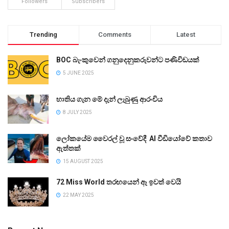
Followers
Subscribers
Trending
Comments
Latest
BOC බැංකුවෙන් ගනුදෙනුකරුවන්ට පණිවිඩයක්
5 JUNE 2025
භාතිය ගැන මේ දැන් ලැබුණු ආරංචිය
8 JULY 2025
ලෝකයේම වෛරල් වූ සංවේදී AI වීඩියෝවේ කතාව
ඇත්තක්
15 AUGUST 2025
72 Miss World තරඟයෙන් ඈ ඉවත් වෙයි
22 MAY 2025