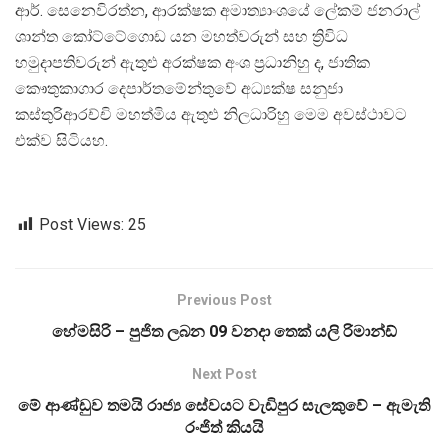
ආර්. සෙනෙවිරත්න, ආරක්ෂක අමාත්‍යාංශයේ ලේකම් ජනරාල්
ශාන්ත කෝට්ටේගොඩ යන මහත්වරුන් සහ ත්‍රිවිධ
හමුදාපතිවරුන් ඇතුළු අරක්ෂක අංශ ප්‍රධානිහු ද, ජාතික
කෞතුකාගාර දෙපාර්තමේන්තුවේ අධ්‍යක්ෂ සනුජා
කස්තුරිආරච්චි මහත්මිය ඇතුළු නිලධාරිහු මෙම අවස්ථාවට
එක්ව සිටියහ.
Post Views:
25
Previous Post
හේමසිරි – පුජිත ලබන 09 වනදා තෙක් යලි රිමාන්ඩ්
Next Post
මේ ආණ්ඩුව තමයි රාජ්‍ය සේවයට වැඩිපුර සැලකුවේ – ඇමැති
රංජිත් කියයි