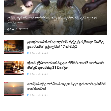
ප්‍රබල එල් නීනෝ තත්ත්වය හමුවේ ලෝකයට දැඩි ආහාර
අර්බුදයක
5 AUGUST 2026
යුක්‍රේනයේ කියව් අගනුවරට එල්ල වූ රුසියානු මිසයිල
ප්‍රහාරයකින් පුද්ගලයින් 17 ක් මරුට
5 AUGUST 2026
ක්‍රිකට් ක්‍රීඩකයන්ගේ බදු අය කිරීමට එරෙහි පෙත්සමේ
තීන්දුව අගෝස්තු 31 වන දින
5 AUGUST 2026
හෝමුස් සමුද්‍ර සන්ධියේ පාලන බලය ඉරානයට ලබාදීමට
යෝජනාවක්
5 AUGUST 2026