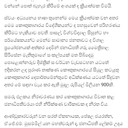
වන්නේ පොත් බැහැර කිරීමේ අංශයක් ද ක්‍රියාත්මක වීමයි.
ස්වයං අධ්‍යයනය භාෂා තුනෙන්ම මෙය ක්‍රියාත්මක වන අතර
මෙම කෞතුකාගාරය විදේශිකයන්ට ද පහසුවෙන් පරිහරණය
කිරීමට හැකියාව පවතී. පාසල්, විශ්වවිද්‍යාල සිසුන්ට හා
පර්යේෂකයන්ට මෙන්ම සාමාන්‍ය ජනතාවට ද විශාල
ප්‍රයෝජනයක් අත්කර දෙමින් ජනාධිපති ගරු මෛත්‍රීපාල
සිරිසේන මැතිතුමාගේ සංකල්පයක් මත පිබිදෙමු
පොළොන්නරුව දිස්ත්‍රික් සංවර්ධන වැඩසටහන යටතේ
ඉදිකරන ලද පුරාණ තාක්ෂණ කෞතුකාගාරයේ සියුල කටයුතු
කෞතුකාගාර දෙපාර්තමේන්තුවේ අධීක්ෂණය යටතේ සිදුවන
අතර මේ සඳහා වැය කර ඇති මුදල රුපියල් මිලියන 900කි.
සමරු ඵලකය නිරාවරණය කර කෞතුකාගාරය විවෘත කළ
ජනාධිපතිවරයා එහි නිරික්ෂණ චාරිකාවක ද නිරත විය.
ආණ්ඩුකාරවරුන් වන සරත් ඒකනායක, පේෂල ජයරත්න,
ඒ.ජේ.එම්. මුසම්මිල් යන මහත්වරුන් ද, ජනාධිපති ලේකම් උදය