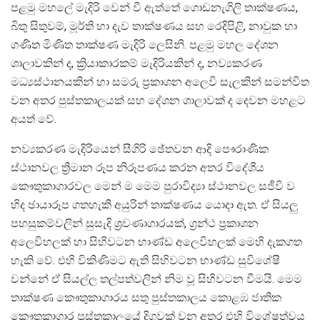
පළමු මහලේ මැදිරි වෙන් වී ඇත්තේ ගොඩනැගිලි තාක්ෂණය,
බිතු සිතුවම්, මූර්ති හා දැව තාක්ෂණය සහ රෙදිපිළි, නාවුක හා
ගණිත මිණිත තාක්ෂණ මැදිරි ලෙසිනි. පළමු මහල දේශන
ශාලාවකින් ද, ක්‍රියාකාරකම් මැදිරියකින් ද, නව්‍යකරණ
මධ්‍යස්ථානයකින් හා සමරු ප්‍රකාශන අලෙවි සැලකින් සමන්විත
වන අතර පුස්තකාලයක් සහ දේශන ශාලාවක් ද දෙවන මහළට
අයත් වේ.
නව්‍යකරණ මැදිරියෙන් සීගිරි ඡේතවන ආදි පෞරාණික
ස්ථානවල ත්‍රිමාන රූප නිරූපණය කරන අතර විදේශීය
කෞතුකාගාරවල මෙන් ම මෙම පුරාවිද්‍යා ස්ථානවල සජීවි ව
හිද ඡායාරූප ගතහැකි අයුරින් තාක්ෂණය යොදා ඇත. ඒ සියලු
පහසුකම්වලින් සුසැදි ශ්‍රවණාගාරයක්, ග්‍රන්ථ ප්‍රකාශන
අලෙවිහලක් හා සිහිවටන භාණ්ඩ අලෙවිහලක් මෙහි දැකගත
හැකි වේ. එහි විකිණිමට ඇති සිහිවටන භාණ්ඩ සුවිශේෂී
වන්නේ ඒ සියල්ල තල්පත්වලින් නිම වූ සිහිවටන වීමයි. මෙම
තාක්ෂණ කෞතුකාගාරය සතු පුස්තකාලය කොළඹ ජාතික
කෞතුකාගාර පුස්තකාලයේ දිගුවක් වන අතර එහි විශේෂත්වය