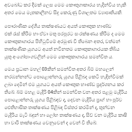
අවබෝධ කර දීමක් ලෙස මෙම කෞතුගාකාරය හැදින්විය හැකි
අතර මෙය මෑතකාලීනව සිදු කෙරුණු විශාලතම ව්‍යාපෘතියකි.
පෞරාණික දේශීය තාක්ෂණයට අයත් කෞතුක භාණ්ඩ
එක් රැස් කිරීම හා ඒවා මතු පරපුරට සංරක්ෂණය කිරීම ද මෙම
කෞතුකාගාරය පිහිටුවීමේ අරමුණ වී තිබෙන අතර, වත්මන්
තාක්ෂණික යුගයට අයත් නවීනතම කෞතුකාගාරයක තිබිය
යුතු අංගෝපාංගවලින් මෙම කෞතුකාගාරය සමන්විත ය.
මෙය ප්‍රධාන මහල් 03කින් සමන්විත අතර බිම් මහලෙන්
නරඹන්නන්ට පොළොන්නරු යුගය පිළිබද කෙටි හැඳින්වීමක්
ලබා දෙමින් එම යුගයට අයත් කෞතුක භාණ්ඩ ප්‍රදර්ශනය කර
තිබේ. බ්ම් මහළ මැදිරි 04කින් සමන්විත වන අතර පළමු මැදිරිය
පොළොන්නරු යුගය පිළිබඳව ද, දෙවන මැදිරිය ප්‍රාග් හා පූර්ව
ඓතිහාසික තාක්ෂණය පිළිබඳ විස්තර කරමින් ද, තුන්වන
මැදිරිය මැටි බඳුන් හා ලෝහ තාක්ෂණය ද, සිව් වන මැදිරිය කෘෂි
හා වාරි තාක්ෂණය වෙනුවෙන් ද වෙන් වී තිබේ.