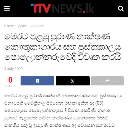
Home
පුවත්
සංවර්ධන
මෙරට පළමු පුරාණ තාක්ෂණ
කෞතුකාගාරය සහ පුස්තකාලය
පොලොන්නරුවේදී විවෘත කරයි
3 July 2019
0
SHARES
මෙරට පළමු පුරාණ තාක්ෂණ කෞතුකාගාරය සහ පුස්තකාලය
ජනාධිපති මෛත්‍රීපාල සිරිසේන මහතා අතින් අද (03)
පෙරවරුවේ පොළොන්නරුවේ දී විවෘත කෙරිණි. නූනත
යුගයට ගැළපෙන නවීන තාක්ෂණය යොදාගෙන මිනිස්
සංහතිය සතු වූ ඉපැරණි තාක්ෂණය අද වෙසෙන ජනතාවට