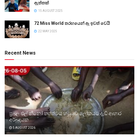
ඇත්තක්
15 AUGUST 2025
72 Miss World තරඟයෙන් ඈ ඉවත් වෙයි
22 MAY 2025
Recent News
ප්‍රබල එල් නීනෝ තත්ත්වය හමුවේ ලෝකයට දැඩි ආහාර
අර්බුදයක
5 AUGUST 2026