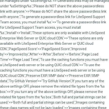
be managed under %sSettings%s.'=>'Generated links may be managed
under %sSettings%s.','Please do NOT share the above passwordless
link with anyone.'=>'Please do NOT share the above passwordless link
with anyone.','To generate a passwordless link for LiteSpeed Support
Team access, you must install %s.'=>'To generate a passwordless link
for LiteSpeed Support Team access, you must install
%s.','Install'=>'Install','These options are only available with LiteSpeed
Enterprise Web Server or QUIC.cloud CDN.'=>'These options are only
available with LiteSpeed Enterprise Web Server or QUIC.cloud
CDN.','PageSpeed Score'=>'PageSpeed Score','Improved
by'=>'Improved by','After'=>'After','Before'=>'Before','Page Load
Time'=>'Page Load Time','To use the caching functions you must have
a LiteSpeed web server or be using QUIC.cloud CDN.'=>'To use the
caching functions you must have a LiteSpeed web server or be using
QUIC.cloud CDN.','Preserve EXIF/XMP data'=>'Preserve EXIF/XMP
data','Try GitHub Version'=>'Try GitHub Version','If you turn any of the
above settings OFF, please remove the related file types from the %s
box.'=>'If you turn any of the above settings OFF, please remove the
related file types from the %s box.','Both full and partial strings can be
used.'=>'Both full and partial strings can be used.','Images containing
these class names will not be lazy loaded.'=>'Images containing these