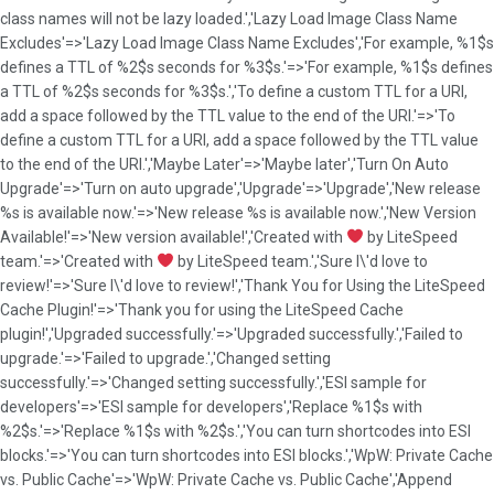
class names will not be lazy loaded.','Lazy Load Image Class Name
Excludes'=>'Lazy Load Image Class Name Excludes','For example, %1$s
defines a TTL of %2$s seconds for %3$s.'=>'For example, %1$s defines
a TTL of %2$s seconds for %3$s.','To define a custom TTL for a URI,
add a space followed by the TTL value to the end of the URI.'=>'To
define a custom TTL for a URI, add a space followed by the TTL value
to the end of the URI.','Maybe Later'=>'Maybe later','Turn On Auto
Upgrade'=>'Turn on auto upgrade','Upgrade'=>'Upgrade','New release
%s is available now.'=>'New release %s is available now.','New Version
Available!'=>'New version available!','Created with
by LiteSpeed
team.'=>'Created with
by LiteSpeed team.','Sure I\'d love to
review!'=>'Sure I\'d love to review!','Thank You for Using the LiteSpeed
Cache Plugin!'=>'Thank you for using the LiteSpeed Cache
plugin!','Upgraded successfully.'=>'Upgraded successfully.','Failed to
upgrade.'=>'Failed to upgrade.','Changed setting
successfully.'=>'Changed setting successfully.','ESI sample for
developers'=>'ESI sample for developers','Replace %1$s with
%2$s.'=>'Replace %1$s with %2$s.','You can turn shortcodes into ESI
blocks.'=>'You can turn shortcodes into ESI blocks.','WpW: Private Cache
vs. Public Cache'=>'WpW: Private Cache vs. Public Cache','Append