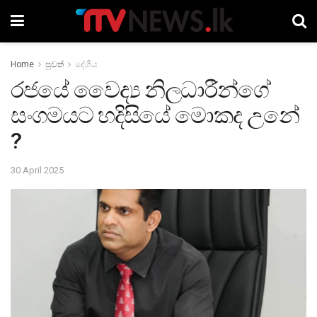
Home
පුවත්
දේශීය
රජයේ වෛද්‍ය නිලධාරීන්ගේ
සංගමයට හදිසියේ මොකද උනේ
?
30 April 2025