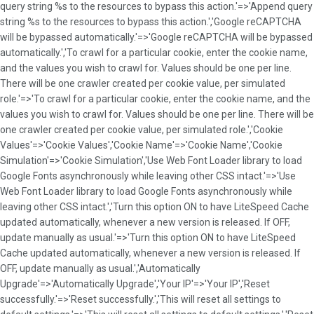
query string %s to the resources to bypass this action.'=>'Append query
string %s to the resources to bypass this action.','Google reCAPTCHA
will be bypassed automatically.'=>'Google reCAPTCHA will be bypassed
automatically.','To crawl for a particular cookie, enter the cookie name,
and the values you wish to crawl for. Values should be one per line.
There will be one crawler created per cookie value, per simulated
role.'=>'To crawl for a particular cookie, enter the cookie name, and the
values you wish to crawl for. Values should be one per line. There will be
one crawler created per cookie value, per simulated role.','Cookie
Values'=>'Cookie Values','Cookie Name'=>'Cookie Name','Cookie
Simulation'=>'Cookie Simulation','Use Web Font Loader library to load
Google Fonts asynchronously while leaving other CSS intact.'=>'Use
Web Font Loader library to load Google Fonts asynchronously while
leaving other CSS intact.','Turn this option ON to have LiteSpeed Cache
updated automatically, whenever a new version is released. If OFF,
update manually as usual.'=>'Turn this option ON to have LiteSpeed
Cache updated automatically, whenever a new version is released. If
OFF, update manually as usual.','Automatically
Upgrade'=>'Automatically Upgrade','Your IP'=>'Your IP','Reset
successfully.'=>'Reset successfully.','This will reset all settings to