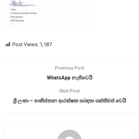
Post Views:
1,187
Previous Post
WhatsApp නැතිවෙයි
Next Post
ශ්‍රී ලංකා – පාකිස්තාන ආරක්ෂක සබඳතා ශක්තිමත් වෙයි