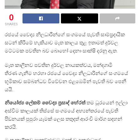
0
SHARES
රජයේ වෛද්‍ය නිලධාරීන්ගේ සංගමයේ පැවති සාම්ප්‍රදායික
සටන් කිරීමේ හැකියාව මෑත කාලය තුළ ඉතාමත් දුර්වල
මට්ටමක පවතින බව බොහෝ දෙනා සාක්ෂි දරනූ ඇත.
මෑත කාලීනව පවතින දුර්වල නායකත්වය, මන්දගාමී
තීරණ ගැනීම හරහා රජයේ වෛද්‍ය නිලධාරීන්ගේ සංගමයේ
භූමිකාව සම්බන්ධව විවේචන එළඹෙමින් පැවති බව පෙනී
යයි.
නියෝජ්‍ය ලේකම් වෛද්‍ය ප්‍රසාද් හේරත්
තම ධූරයෙන් ඉල්ලා
අස්වීම කාලයක් තිස්සේ සංගමයේ අභ්‍යන්තරයේ පැවති
පීඩනයක් පුපුරා යෑමක් ලෙස තතුදත් ආරංචි මාර්ග සඳහන්
කරයි.