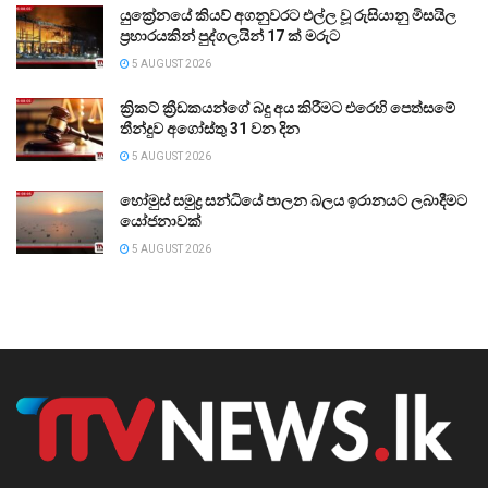
යුක්‍රේනයේ කියව් අගනුවරට එල්ල වූ රුසියානු මිසයිල
ප්‍රහාරයකින් පුද්ගලයින් 17 ක් මරුට
5 AUGUST 2026
ක්‍රිකට් ක්‍රීඩකයන්ගේ බදු අය කිරීමට එරෙහි පෙත්සමේ
තීන්දුව අගෝස්තු 31 වන දින
5 AUGUST 2026
හෝමුස් සමුද්‍ර සන්ධියේ පාලන බලය ඉරානයට ලබාදීමට
යෝජනාවක්
5 AUGUST 2026