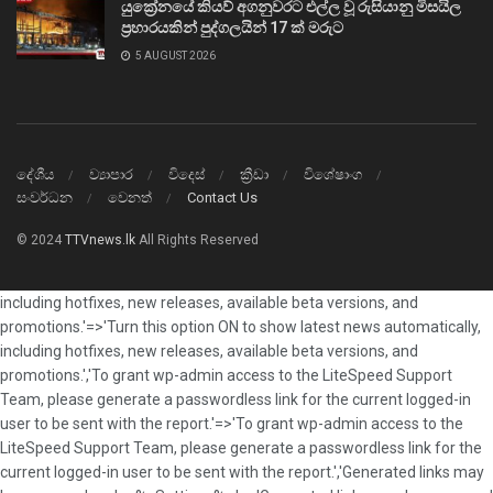
යුක්‍රේනයේ කියව් අගනුවරට එල්ල වූ රුසියානු මිසයිල
ප්‍රහාරයකින් පුද්ගලයින් 17 ක් මරුට
5 AUGUST 2026
දේශීය
ව්‍යාපාර
විදෙස්
ක්‍රීඩා
විශේෂාංග
සංවර්ධන
වෙනත්
Contact Us
© 2024
TTVnews.lk
All Rights Reserved
including hotfixes, new releases, available beta versions, and
promotions.'=>'Turn this option ON to show latest news automatically,
including hotfixes, new releases, available beta versions, and
promotions.','To grant wp-admin access to the LiteSpeed Support
Team, please generate a passwordless link for the current logged-in
user to be sent with the report.'=>'To grant wp-admin access to the
LiteSpeed Support Team, please generate a passwordless link for the
current logged-in user to be sent with the report.','Generated links may