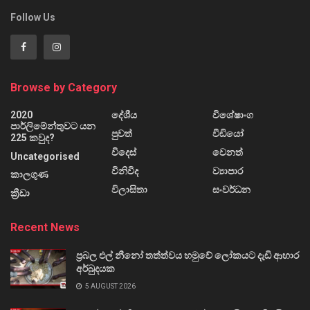
Follow Us
Browse by Category
2020
දේශීය
විශේෂාංග
පාර්ලිමේන්තුවට යන
පුවත්
වීඩියෝ
225 කවුද?
විදෙස්
වෙනත්
Uncategorised
විනිවිද
ව්‍යාපාර
කාලගුණ
විලාසිතා
සංවර්ධන
ක්‍රීඩා
Recent News
ප්‍රබල එල් නීනෝ තත්ත්වය හමුවේ ලෝකයට දැඩි ආහාර
අර්බුදයක
5 AUGUST 2026