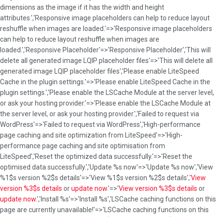
dimensions as the image if it has the width and height
attributes.','Responsive image placeholders can help to reduce layout
reshuffle when images are loaded.'=>'Responsive image placeholders
can help to reduce layout reshuffle when images are
loaded.','Responsive Placeholder'=>'Responsive Placeholder','This will
delete all generated image LQIP placeholder files'=>'This will delete all
generated image LQIP placeholder files','Please enable LiteSpeed
Cache in the plugin settings.'=>'Please enable LiteSpeed Cache in the
plugin settings.','Please enable the LSCache Module at the server level,
or ask your hosting provider.'=>'Please enable the LSCache Module at
the server level, or ask your hosting provider.','Failed to request via
WordPress'=>'Failed to request via WordPress','High-performance
page caching and site optimization from LiteSpeed'=>'High-
performance page caching and site optimisation from
LiteSpeed','Reset the optimized data successfully.'=>'Reset the
optimised data successfully.','Update %s now'=>'Update %s now','View
%1$s version %2$s details'=>'View %1$s version %2$s details','
View
version %3$s details
or
update now
.'=>'
View version %3$s details
or
update now
.','Install %s'=>'Install %s','LSCache caching functions on this page are currently unavailable!'=>'LSCache caching functions on this page are currently unavailable!','%1$s plugin version %2$s required for this action.'=>'%1$s plugin version %2$s required for this action.','We are working hard to improve your online service experience. The service will be unavailable while we work. We apologize for any inconvenience.'=>'We are working hard to improve your online service experience. The service will be unavailable while we work. We apologise for any inconvenience.','Automatically remove the original image backups after fetching optimized images.'=>'Automatically remove the original image backups after fetching optimised images.','Remove Original Backups'=>'Remove Original Backups','Automatically request optimization via cron job.'=>'Automatically request optimisation via cron job.','A backup of each image is saved before it is optimized.'=>'A backup of each image is saved before it is optimised.','Switched images successfully.'=>'Switched images successfully.','This can improve quality but may result in larger images than lossy compression will.'=>'This can improve quality but may result in larger images than lossy compression will.','Optimize images using lossless compression.'=>'Optimise images using lossless compression.','Optimize Losslessly'=>'Optimise Losslessly','Request WebP/AVIF versions of original images when doing optimization.'=>'Request WebP/AVIF versions of original images when doing optimisation.','Optimize images and save backups of the originals in the same folder.'=>'Optimise images and save backups of the originals in the same folder.','Optimize Original Images'=>'Optimise Original Images','When this option is turned %s, it will also load Google Fonts asynchronously.'=>'When this option is turned %s, it will also load Google Fonts asynchronously.','Cleaned all Critical CSS files.'=>'Cleaned all Critical CSS files.','This will inline the asynchronous CSS library to avoid render blocking.'=>'This will inline the asynchronous CSS library to avoid render blocking.','Inline CSS Async Lib'=>'Inline CSS Async Lib','Run Queue Manually'=>'Run Queue Manually','URL list in %s queue waiting for cron'=>'URL list in %s queue waiting for cron','Last requested cost'=>'Last requested cost','Last generated'=>'Last generated','If set to %s this is done in the foreground, which may slow down page load.'=>'If set to %s this is done in the foreground, which may slow down page load.','Automatic generation of critical CSS is in the background via a cron-based queue.'=>'Automatic generation of critical CSS is in the background via a cron-based queue.','Optimize CSS delivery.'=>'Optimise CSS delivery.','This will delete all generated critical CSS files'=>'This will delete all generated critical CSS files','Critical CSS'=>'Critical CSS','This site utilizes caching in order to facilitate a faster response time and better user experience. Caching potentially stores a duplicate copy of every web page that is on display on this site. All cache files are temporary, and are never accessed by any third party, except as necessary to obtain technical support from the cache plugin vendor. Cache files expire on a schedule set by the site administrator, but may easily be purged by the admin before their natural expiration, if necessary. We may use QUIC.cloud services to process & cache your data temporarily.'=>'This site utilises caching in order to facilitate a faster response time and better user experience. Caching potentially stores a duplicate copy of every web page that is on display on this site. All cache files are temporary, and are never accessed by any third party, except as necessary to obtain technical support from the cache plugin vendor. Cache files expire on a schedule set by the site administrator, but may easily be purged by the admin before their natural expiration, if necessary. We may use QUIC.cloud services to process & cache your data temporarily.','Disabling this may cause WordPress tasks triggered by AJAX to stop working.'=>'Disabling this may cause WordPress tasks triggered by Ajax to stop working.','right now'=>'right now','just now'=>'just now','Saved'=>'Saved','Last ran'=>'Last ran','You will be unable to Revert Optimization once the backups are deleted!'=>'You will be unable to Revert Optimisation once the backups are deleted!','This is irreversible.'=>'This is irreversible.','Remove Original Image Backups'=>'Remove Original Image Backups','Are you sure you want to remove all image backups?'=>'Are you sure you want to remove all image backups?','Total'=>'Total','Files'=>'Files','Last calculated'=>'Last calculated','Calculate Original Image Storage'=>'Calculate Original Image Storage','Storage Optimization'=>'Storage Optimisation','Enable replacement of WebP/AVIF in %s elements that were generated outside of WordPress logic.'=>'Enable replacement of WebP/AVIF in %s elements that were generated outside of WordPress logic.','Use the format %1$s or %2$s (element is optional).'=>'Use the format %1$s or %2$s (element is optional).','Only attributes listed here will be replaced.'=>'Only attributes listed here will be replaced.','Specify which element attributes will be replaced with WebP/AVIF.'=>'Specify which element attributes will be replaced with WebP/AVIF.','WebP/AVIF Attribute To Replace'=>'WebP/AVIF Attribute To Replace','Only files within these directories will be pointed to the CDN.'=>'Only files within these directories will be pointed to the CDN.','Included Directories'=>'Included Directories','A Purge All will be executed when WordPress runs these hooks.'=>'A Purge All will be executed when WordPress runs these hooks.','Purge All Hooks'=>'Purge All Hooks','Purged all caches successfully.'=>'Purged all caches successfully.','LSCache'=>'LSCache','Forced cacheable'=>'Forced cacheable','Paths containing these strings will be cached regardless of no-cacheable settings.'=>'Paths containing these strings will be cached regardless of no-cacheable settings.','Force Cache URIs'=>'Force Cache URIs','Exclude Settings'=>'Exclude Settings','This will disable LSCache and all optimization features for debug purpose.'=>'This will disable LSCache and all optimisation features for debug purpose.','Disable All Features'=>'Disable All Features','Opcode Cache'=>'Opcode Cache','CSS/JS Cache'=>'CSS/JS Cache','Remove all previous unfinished image optimization requests.'=>'Remove all previous unfinished image optimisation requests.','Clean Up Unfinished Data'=>'Clean Up Unfinished Data','Join Us on Slack'=>'Join Us on Slack','Join the %s community.'=>'Join the %s community.','Want to connect with other LiteSpeed users?'=>'Want to connect with other LiteSpeed users?','Your API key / token is used to access %s APIs.'=>'Your API key / token is used to access %s APIs.','Your Email address on %s.'=>'Your Email address on %s.','Use %s API functionality.'=>'Use %s API functionality.','To randomize CDN hostname, define multiple hostnames for the same resources.'=>'To randomise CDN hostname, define multiple hostnames for the same resources.','Join LiteSpeed Slack community'=>'Join LiteSpeed Slack community','Visit LSCWP support forum'=>'Visit LSCWP support forum','Images notified to pull'=>'Images notified to pull','What is a group?'=>'What is a group?','%s image'=>'%s image','%s group'=>'%s group','%s images'=>'%s images','%s groups'=>'%s groups','Guest'=>'Guest','To crawl the site as a logged-in user, enter the user ids to be simulated.'=>'To crawl the site as a logged-in user, enter the user ids to be simulated.','Role Simulation'=>'Role Simulation','running'=>'running','Size'=>'Size','Ended reason'=>'Ended reason','Last interval'=>'Last interval','Current crawler started at'=>'Current crawler started at','Run time for previous crawler'=>'Run time for previous crawler','%d seconds'=>'%d seconds','Last complete run time for all crawlers'=>'Last complete run time for all crawlers','Current sitemap crawl started at'=>'Current sitemap crawl started at','If %1$s is %2$s, then %3$s must be populated!'=>'If %1$s is %2$s, then %3$s must be populated!','Server allowed max value: %s'=>'Server allowed max value: %s','Server enforced value: %s'=>'Server enforced value: %s','NOTE'=>'NOTE','Server variable(s) %s available to override this setting.'=>'Server variable(s) %s available to override this setting.','API'=>'API','Reset the entire OPcache successfully.'=>'Reset the entire OPcache successfully.','Imported setting file %s successfully.'=>'Imported setting file %s successfully.','Import failed due to file error.'=>'Import failed due to file error.','How to Fix Problems Caused by CSS/JS Optimization.'=>'How to Fix Problems Caused by CSS/JS Optimisation.','This will generate extra requests to the server, which will increase server load.'=>'This will generate extra requests to the server, which will increase server load.','When a visitor hovers over a page link, preload that page. This will speed up the visit to that link.'=>'When a visitor hovers over a page link, preload that page. This will speed up the visit to that link.','Instant Click'=>'Instant Click','Reset the entire opcode cache'=>'Reset the entire opcode cache','This will import settings from a file and override all current LiteSpeed Cache settings.'=>'This will import settings from a file and override all current LiteSpeed Cache settings.','Last imported'=>'Last imported','Import'=>'Import','Import Settings'=>'Import Settings','This will export all current LiteSpeed Cache settings and save them as a file.'=>'This will export all current LiteSpeed Cache settings and save them as a file.','Last exported'=>'Last exported','Export'=>'Export','Export Settings'=>'Export Settings','Import / Export'=>'Import / Export','Use keep-alive connections to speed up cache operations.'=>'Use keep-alive connections to speed up cache operations.','Database to be used'=>'Database to be used','Re