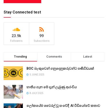
Stay Connected test
23.9k
99
Followers
Subscribers
Trending
Comments
Latest
BOC බැංකුවෙන් ගනුදෙනුකරුවන්ට පණිවිඩයක්
5 JUNE 2025
භාතිය ගැන මේ දැන් ලැබුණු ආරංචිය
8 JULY 2025
ලෝකයේම වෛරල් වූ සංවේදී AI වීඩියෝවේ කතාව