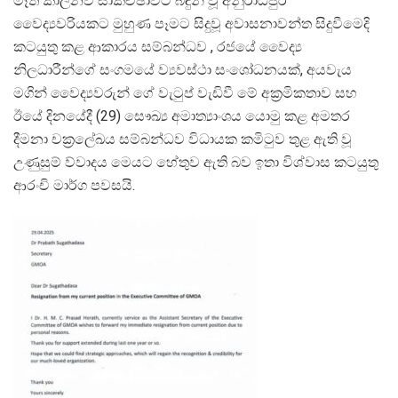
මෑත කාලීනව සාකච්ඡාවට බඳුන් වූ අනුරාධපුර
වෛද්‍යවරියකට මුහුණ පෑමට සිදුවූ අවාසනාවන්ත සිදුවීමෙදි
කටයුතු කළ ආකාරය සම්බන්ධව , රජයේ වෛද්‍ය
නිලධාරීන්ගේ සංගමයේ ව්‍යවස්ථා සංශෝධනයක්, අයවැය
මගින් වෛද්‍යවරුන් ගේ වැටුප් වැඩිවී මේ අක්‍රමිකතාව සහ
ඊයේ දිනයේදී (29) සෞඛ්‍ය අමාත්‍යාංශය යොමු කළ අමතර
දීමනා චක්‍රලේඛය සම්බන්ධව විධායක කමිටුව තුළ ඇති වූ
උණුසුම් ව්වාදය මෙයට හේතුව ඇති බව ඉතා විශ්වාස කටයුතු
ආරංචි මාර්ග පවසයි.