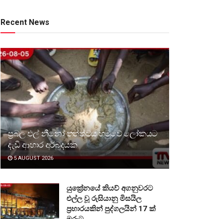
Recent News
ප්‍රබල එල් නීනෝ තත්ත්වය හමුවේ ලෝකයට
දැඩි ආහාර අර්බුදයක
5 AUGUST 2026
යුක්‍රේනයේ කියව් අගනුවරට
එල්ල වූ රුසියානු මිසයිල
ප්‍රහාරයකින් පුද්ගලයින් 17 ක්
මරුට