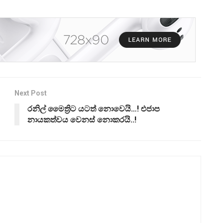
Next Post
රනිල් මෛත්‍රිට යටත් නොවෙයි…! එජාප
නායකත්වය වෙනස් නොකරයි..!