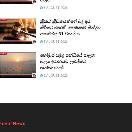
5 AUGUST 2026
ක්‍රිකට් ක්‍රීඩකයන්ගේ බදු අය
කිරීමට එරෙහි පෙත්සමේ තීන්දුව
අගෝස්තු 31 වන දින
5 AUGUST 2026
හෝමුස් සමුද්‍ර සන්ධියේ පාලන
බලය ඉරානයට ලබාදීමට
යෝජනාවක්
5 AUGUST 2026
ecent News