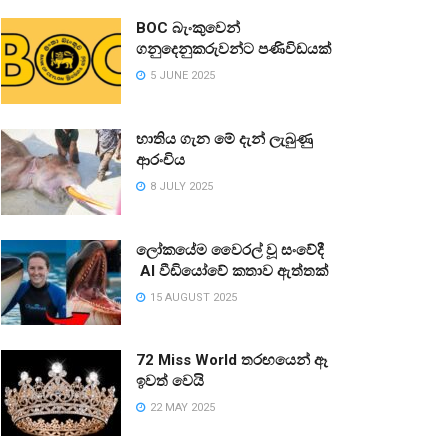
BOC බැංකුවෙන්
ගනුදෙනුකරුවන්ට පණිවිඩයක්
5 JUNE 2025
භාතිය ගැන මේ දැන් ලැබුණු
ආරංචිය
8 JULY 2025
ලෝකයේම වෛරල් වූ සංවේදී
AI වීඩියෝවේ කතාව ඇත්තක්
15 AUGUST 2025
72 Miss World තරඟයෙන් ඈ
ඉවත් වෙයි
22 MAY 2025