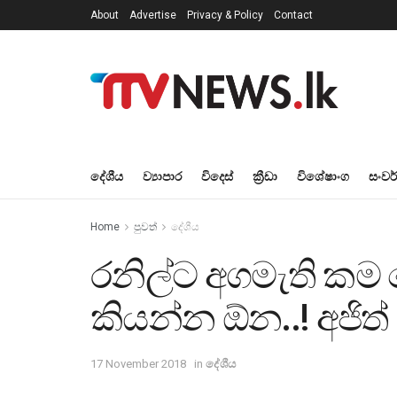
About
Advertise
Privacy & Policy
Contact
දේශීය
ව්‍යාපාර
විදෙස්
ක්‍රීඩා
විශේෂාංග
සංවර
Home
පුවත්
දේශීය
රනිල්ට අගමැති කම ද
කියන්න ඕන..! අජිත්
17 November 2018
in
දේශීය