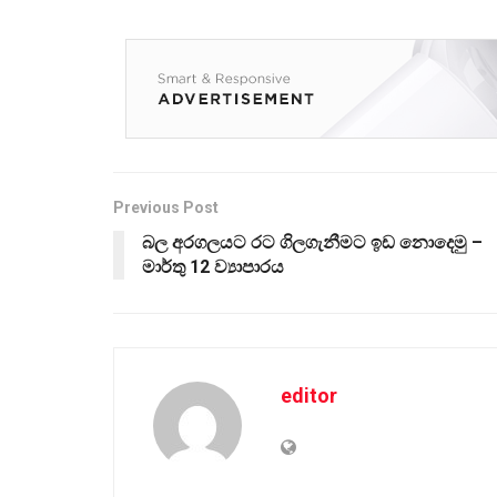
Previous Post
බල අරගලයට රට ගිලගැනීමට ඉඩ නොදෙමු –
මාර්තු 12 ව්‍යාපාරය
editor