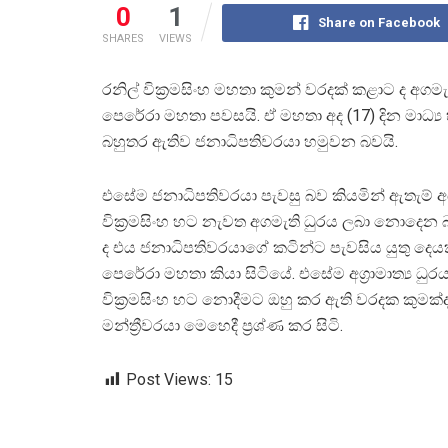
0
1
Share on Facebook
SHARES
VIEWS
රනිල් වික්‍රමසිංහ මහතා කුමන් වරදක් කළාට ද අගමැත
පෙරේරා මහතා පවසයි. ඒ මහතා අද (17) දින මාධ්‍ය හ
බහුතර ඇතිව ජනාධිපතිවරයා හමුවන බවයි.
එසේම ජනාධිපතිවරයා පැවසු බව කියමින් ඇතැම් අ
වික්‍රමසිංහ හට නැවත අගමැති ධුරය ලබා නොදෙන 
ද එය ජනාධිපතිවරයාගේ කටින්ට පැවසිය යුතු දෙයක
පෙරේරා මහතා කියා සිටියේ. එසේම අග්‍රාමාත්‍ය ධුරය
වික්‍රමසිංහ හට නොදීමට ඔහු කර ඇති වරදක කුමක්දැ
මන්ත්‍රීවරයා මෙහෙදී ප්‍රශ්ණ කර සිටි.
Post Views:
15