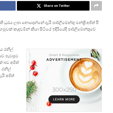
Share on Twitter
ි ධුරය ලබා නොදෙන්නේ දැයි පාර්ලිමේන්තු මන්ත්‍රී අජිත් පී
මුවක් කැඳවමින් කියා සිටියේ ඉදිරියේදී පාර්ලිමේන්තුවේ
ය රනිල්
බව පැවසුව
් බව අජිත්
 රනිල්
යි අජිත්