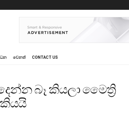
්ධන
වෙනත්
CONTACT US
ෙන්න බෑ කියලා මෛත්‍රි
 කියයි