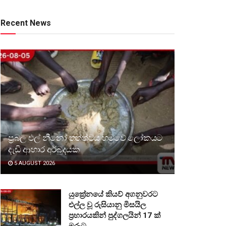
Recent News
ප්‍රබල එල් නීනෝ තත්ත්වය හමුවේ ලෝකයට
දැඩි ආහාර අර්බුදයක
5 AUGUST 2026
යුක්‍රේනයේ කියව් අගනුවරට
එල්ල වූ රුසියානු මිසයිල
ප්‍රහාරයකින් පුද්ගලයින් 17 ක්
මරුට