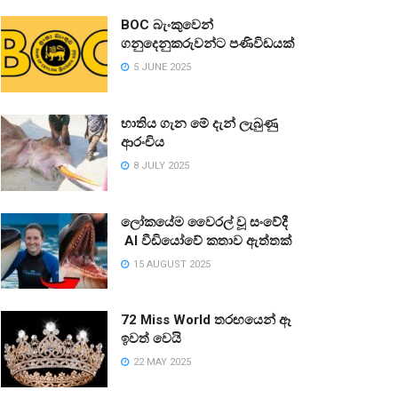
BOC බැංකුවෙන්
ගනුදෙනුකරුවන්ට පණිවිඩයක්
5 JUNE 2025
භාතිය ගැන මේ දැන් ලැබුණු
ආරංචිය
8 JULY 2025
ලෝකයේම වෛරල් වූ සංවේදී
AI වීඩියෝවේ කතාව ඇත්තක්
15 AUGUST 2025
72 Miss World තරඟයෙන් ඈ
ඉවත් වෙයි
22 MAY 2025