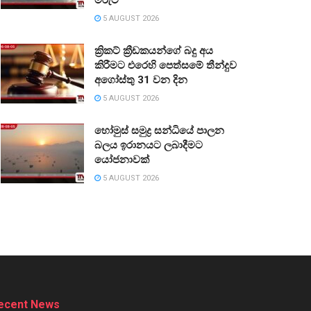
5 AUGUST 2026
ක්‍රිකට් ක්‍රීඩකයන්ගේ බදු අය
කිරීමට එරෙහි පෙත්සමේ තීන්දුව
අගෝස්තු 31 වන දින
5 AUGUST 2026
හෝමුස් සමුද්‍ර සන්ධියේ පාලන
බලය ඉරානයට ලබාදීමට
යෝජනාවක්
5 AUGUST 2026
ecent News