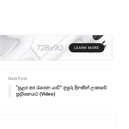
Next Post
“සුළග අප රැගෙන යාවි” නුදුරු දිනකින් ලංකාවේ
ප්‍රදර්ශනයට (Video)