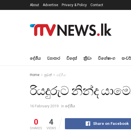
About
Advertise
Privacy & Policy
Contact
දේශීය
ව්‍යාපාර
විදෙස්
ක්‍රීඩා
විශේෂාංග
සංවර
Home
පුවත්
දේශීය
රියදුරුට නින්ද යා
16 February 2019
in
දේශීය
0
4
Share on Facebook
SHARES
VIEWS