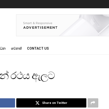
්ධන
වෙනත්
CONTACT US
මෙන් රථය ඇලට
Share on Twitter