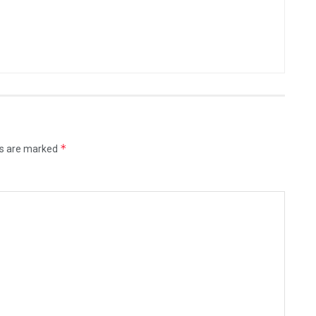
*
ds are marked