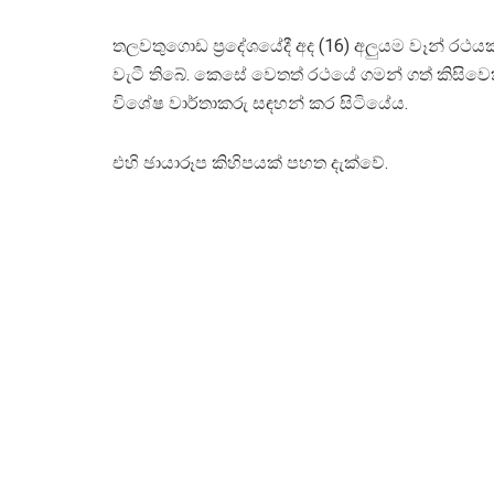
තලවතුගොඩ ප්‍රදේශයේදී අද (16) අලුයම වෑන් රථය
වැටී තිබේ. කෙසේ වෙතත් රථයේ ගමන් ගත් කිසිවෙ
විශේෂ වාර්තාකරු සඳහන් කර සිටියේය.
එහි ඡායාරූප කිහිපයක් පහත දැක්වේ.