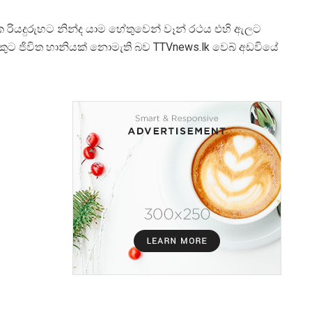
ක රියදුරුහට නින්ද යාම හේතුවෙන් වෑන් රථය එහි ඇලට
කුට ජිවිත හානියක් නොමැති බව TTVnews.lk වෙබ් අඩවියේ