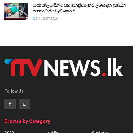
රාජ්‍ය නිලධාරීන්ට සහ මන්ත්‍රීවරුන්ට ලබාදෙන ඉන්ධන
සහනාධාරය වැඩි කෙරේ
9 AUGUST 2026
Follow Us
Browse by Category