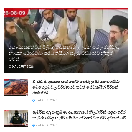
සෞඛ්‍ය තත්ත්වය පිළිබඳ කටකතා මැද ඉරානයේ උත්තරීතර
නායක මොජ්ටබා කම්නේයිගේ පළමු වීඩියෝව නිකුත්
වෙයි
9 AUGUST 2026
බී.එච්.පී. ආයතනයේ පෝට් හෙඩ්ලන්ඩ් යකඩ අයිරා
මෙහෙයුම්වල වර්ජනයට තවත් සේවකයින් පිරිසක්
එක්වෙයි
9 AUGUST 2026
ඇමරිකානු සංක්‍රමණ ආයතනයේ නිලධාරීන් සඳහා ශරීර
කැමරා බෙදා හැරීම මේ මස අවසන් වන විට අවසන් වේ
9 AUGUST 2026