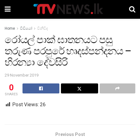
Home
වීඩියෝ
විනිවිද
රෝයල් පාක් ඝාතනයට පසු
තරුණ පරපුරේ හෘදස්පන්දනය –
හිරන්‍යා දේවසිරි
29 November 2019
0
SHARES
Post Views:
26
Previous Post