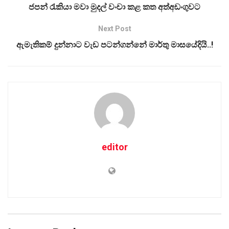
ජපන් රැකියා මවා මුදල් වංචා කළ කත අත්අඩංගුවට
Next Post
ඇමැතිකම් දුන්නාට වැඩ පටන්ගන්නේ මාර්තු මාසයේදියි..!
editor