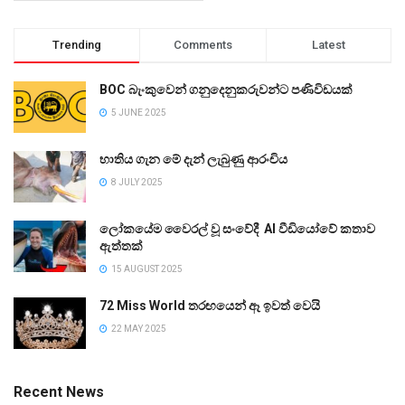
Trending
Comments
Latest
BOC බැංකුවෙන් ගනුදෙනුකරුවන්ට පණිවිඩයක්
5 JUNE 2025
භාතිය ගැන මේ දැන් ලැබුණු ආරංචිය
8 JULY 2025
ලෝකයේම වෛරල් වූ සංවේදී AI වීඩියෝවේ කතාව
ඇත්තක්
15 AUGUST 2025
72 Miss World තරඟයෙන් ඈ ඉවත් වෙයි
22 MAY 2025
Recent News