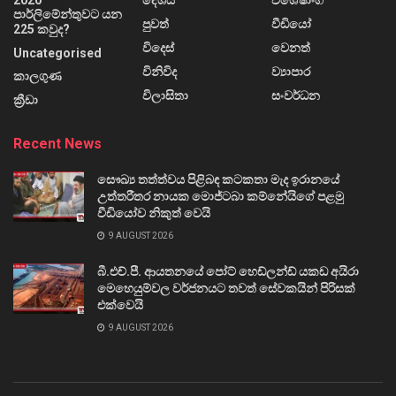
2020
දේශීය
විශේෂාංග
පාර්ලිමේන්තුවට යන
පුවත්
වීඩියෝ
225 කවුද?
විදෙස්
වෙනත්
Uncategorised
විනිවිද
ව්‍යාපාර
කාලගුණ
විලාසිතා
සංවර්ධන
ක්‍රීඩා
Recent News
සෞඛ්‍ය තත්ත්වය පිළිබඳ කටකතා මැද ඉරානයේ
උත්තරීතර නායක මොජ්ටබා කම්නේයිගේ පළමු
වීඩියෝව නිකුත් වෙයි
9 AUGUST 2026
බී.එච්.පී. ආයතනයේ පෝට් හෙඩ්ලන්ඩ් යකඩ අයිරා
මෙහෙයුම්වල වර්ජනයට තවත් සේවකයින් පිරිසක්
එක්වෙයි
9 AUGUST 2026