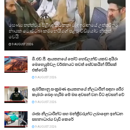
සෞඛ්‍ය තත්ත්වය පිළිබඳ කටකතා මැද ඉරානයේ උත්තරීතර
නායක මොජ්ටබා කම්නේයිගේ පළමු වීඩියෝව නිකුත්
වෙයි
9 AUGUST 2026
බී.එච්.පී. ආයතනයේ පෝට් හෙඩ්ලන්ඩ් යකඩ අයිරා
මෙහෙයුම්වල වර්ජනයට තවත් සේවකයින් පිරිසක්
එක්වෙයි
9 AUGUST 2026
ඇමරිකානු සංක්‍රමණ ආයතනයේ නිලධාරීන් සඳහා ශරීර
කැමරා බෙදා හැරීම මේ මස අවසන් වන විට අවසන් වේ
9 AUGUST 2026
රාජ්‍ය නිලධාරීන්ට සහ මන්ත්‍රීවරුන්ට ලබාදෙන ඉන්ධන
සහනාධාරය වැඩි කෙරේ
9 AUGUST 2026