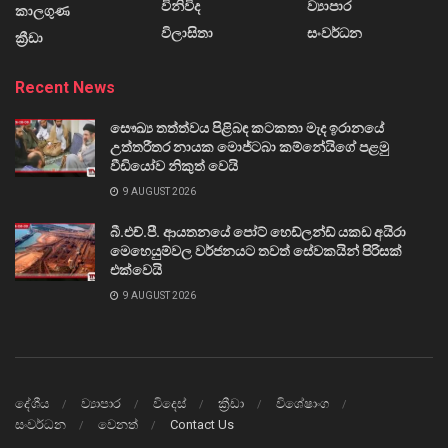
විනිවිද
ව්‍යාපාර
කාලගුණ
විලාසිතා
සංවර්ධන
ක්‍රීඩා
Recent News
සෞඛ්‍ය තත්ත්වය පිළිබඳ කටකතා මැද ඉරානයේ
උත්තරීතර නායක මොජ්ටබා කම්නේයිගේ පළමු
වීඩියෝව නිකුත් වෙයි
9 AUGUST 2026
බී.එච්.පී. ආයතනයේ පෝට් හෙඩ්ලන්ඩ් යකඩ අයිරා
මෙහෙයුම්වල වර්ජනයට තවත් සේවකයින් පිරිසක්
එක්වෙයි
9 AUGUST 2026
දේශීය
ව්‍යාපාර
විදෙස්
ක්‍රීඩා
විශේෂාංග
සංවර්ධන
වෙනත්
Contact Us