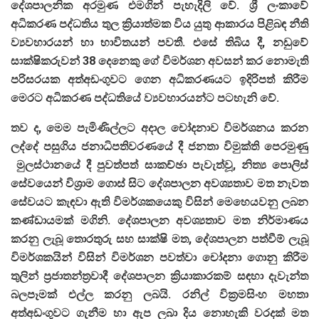
දේශපාලනික අරමුණ එමගින් පැහැදිලි වේ. ශ්‍රී ලංකාවේ
අධිකරණ පද්ධතිය තුල ක්‍රියාත්මක විය යුතු ආකාරය පිළිබඳ නීති
ව්‍යවහාරයන් හා භාවිතයන් පවතී. එසේ තිබිය දී, නඩුවේ
සාක්ෂිකරුවන් 38 දෙනෙකු ගේ විමර්ශන අවසන් කර නොමැති
පරිසරයක අත්අඩංගුවට ගෙන අධිකරණයට ඉදිරිපත් කිරීම
මෙරට අධිකරණ පද්ධතියේ ව්‍යවහාරයන්ට පටහැනි වේ.
තව ද, මෙම පැමිණිල්ලට අදාල චෝදනාව විමර්ශනය කරන
ලද්දේ පසුගිය ජනාධිපතිවරණයේ දී ජනතා විමුක්ති පෙරමුණු
මුලස්ථානයේ දී පුවත්පත් සාකච්ඡා පැවැත්වූ, නිත්‍ය පොලිස්
සේවයෙන් විශ්‍රාම ගොස් සිට දේශපාලන අවශ්‍යතාව මත නැවත
සේවයට කැඳවා ඇති විමර්ශකයෙකු විසින් මෙහෙයවනු ලබන
කණ්ඩායමක් මගිනි. දේශපාලන අවශ්‍යතාව මත නිර්මාණය
කරනු ලැබූ තොරතුරු සහ සාක්ෂි මත, දේශපාලන පත්වීම් ලැබූ
විමර්ශකයින් විසින් විමර්ශන පවත්වා චෝදනා ගොනු කිරීම
තුලින් ප්‍රජාතන්ත්‍රවාදී දේශපාලන ක්‍රියාකාරකම් සඳහා දැවැන්ත
බලපෑමක් එල්ල කරනු ලබයි. රනිල් වික්‍රමසිංහ මහතා
අත්අඩංගුවට ගැනීම හා ඇප ලබා දිය නොහැකි වරදක් මත