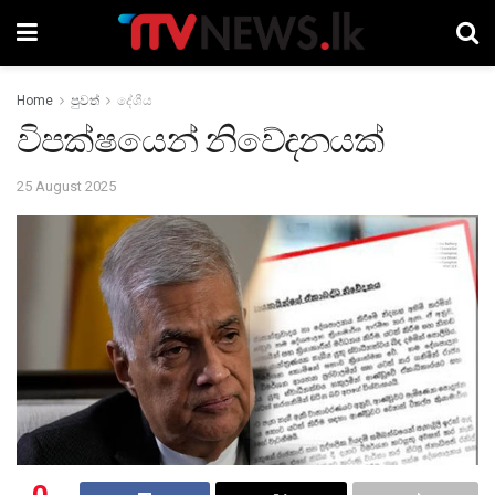
Home
පුවත්
දේශීය
විපක්ෂයෙන් නිවේදනයක්
25 August 2025