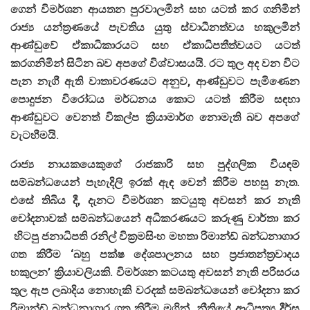
ගෙන් විමර්ශන ආයතන පුරවාලමින් සහ යටත් කර ගනිමින්
රාජ්‍ය යන්ත්‍රණයේ පැවතිය යුතු ස්වාධීනත්වය හකුලමින්
ආණ්ඩුවේ ඒකාධිකාරයට සභ ඒකාධිපතීත්වයට යටත්
කරගනිමින් සිටින බව අපගේ විශ්වාසයයි. රට තුල අද වන විට
පැන නැගී ඇති වාතාවරණයට අනුව, ආණ්ඩුවට පැමිණෙන
පොදුජන විරෝධය මර්ධනය කොට යටත් කිරීම සඳහා
ආණ්ඩුවට වෙනත් විකල්ප ක්‍රියාමාර්ග නොමැති බව අපගේ
වැටහීමයි.
රාජ්‍ය නායකයෙකුගේ රාජකාරි සහ පුද්ගලික වියඳම්
සම්බන්ධයෙන් පැහැදිලි ඉරක් ඇඳ වෙන් කිරීම පහසු නැත.
එසේ තිබිය දී, දැනට විමර්ශන කටයුතු අවසන් කර නැති
චෝදනාවක් සම්බන්ධයෙන් අධිකරණයට කරුණු වාර්තා කර
හිටපු ජනාධිපති රනිල් වික්‍රමසිංහ මහතා රිමාන්ඩ් බන්ධනාගාර
ගත කිරීම ‘බහු පක්ෂ දේශපාලනය සහ ප්‍රජාතන්ත්‍රවාදය
හකුලන’ ක්‍රියාවලියකි. විමර්ශන කටයතු අවසන් නැති පරිසරය
තුල ඇප ලබාදිය නොහැකි වරදක් සම්බන්ධයෙන් චෝදනා කර
රිමාන්ඩ් බන්ධනාගාර ගත කිරීම මගින්, නීතියේ ආධිපත්‍ය දීර්ඝ