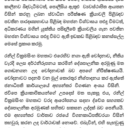
කාලීනව බිඳවැටීමටත්, පොලීසිය ඇතුළු ව්‍යවස්ථාපිත ආයතන
විසින් කරනු ලබන ස්වාධීන පරීක්ෂණ ක්‍රියාවලි පිළිබඳව
පවතින පාරදෘශ්‍යභාවය පිළිබඳ මහජන විශ්වාසය පළුදු වීමටත්,
අධිකරණය මගින් යුක්තිය පසිඳලීමේ ක්‍රියාවලිය ගැන පවතින
මහජන විශ්වාසය පළුදු වීමට ඇති ඉඩකඩ පිළිබඳව කනස්සල්ල
මෙසේ ප්‍රකාශ කරමු.
රනිල් වික්‍රමසිංහ මහතාට එරෙහිව නගා ඇති චෝදනාව, නීතිය
වැරදි ලෙස අර්ථනිරූපනය කරමින් දේශපාලනික අරමුණු මත
ගොඩනගන ලද චෝදනාවක් බව අපගේ නිරීක්ෂණයයි.
චෝදනාවට පදනම් වන මුල් තොරතුර නිශ්පාදනය කර ඇත්තේ
ජනාධිපති කාර්යාලයේ අභ්‍යන්තර විගණන අංශය විසිනි.
ජවිපෙ ක්‍රියාකාරිකයන්ගේ උපදෙස් මත සැකසූ එය, රනිල්
වික්‍රමසිංහ මහතාට වරද ආරෝපනය සදහා ද්වේශ සහගතව
දේශපාලනික අරමුණක් සහිතව සකසන ලද්දක් බව පෙනීයයි.
⁠එම අභ්‍යන්තර වාර්තාව රජයේ විගනකාධිපතිවරයා විසින්
තහවුරු කරන ලද වාර්ථාවක් නොවේ. එබැවින්, එහි සැඟවුණු