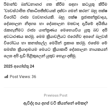
රිමාන්ඩ් බන්ධනාගාර ගත කිරීම සඳහා කටයුතු කිරීම
‘ව්‍යවස්ථාපිත ඒකාධිපතීත්වයක් දක්වා ගමන් කරන’ බහු පක්ෂ
විරෝධී රාජ්‍ය ව්‍යවහාරයකි. බහු පක්ෂ ප්‍රජාතන්ත්‍රවාදය,
දේශපාලන නිදහස හා දේශපාලන මතවාද දැරීමේ අයිතිය
රැකගැනීමට රාජ්‍ය යාන්ත්‍රණය මෙහෙයවිය යුතු බව අපි
අවධාරණය කරමු. මෙම ක්‍රියාවලියට එරෙහිව අපගේ බලවත්
විරෝධය හා කනස්සල්ල මෙයින් ප්‍රකාශ කරමු. එසේම මේ
සමස්ත ක්‍රියාදාමයම මෙයට ක්‍රියාකාරී දේශපාලන නායකයන්
ලෙස අපි දැඩි පිළිකුලෙන් යුතුව හෙළා දකිමු.
2025 අගෝස්තු 24
Post Views:
36
Previous Post
ඇවිද්ද පය දහස් වටී කියන්නේ මේකද?