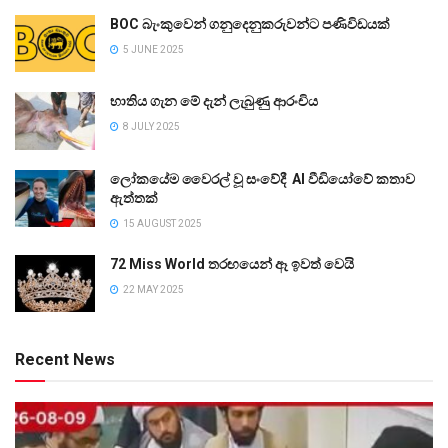
BOC බැංකුවෙන් ගනුදෙනුකරුවන්ට පණිවිඩයක්
5 JUNE 2025
භාතිය ගැන මේ දැන් ලැබුණු ආරංචිය
8 JULY 2025
ලෝකයේම වෛරල් වූ සංවේදී AI වීඩියෝවේ කතාව
ඇත්තක්
15 AUGUST 2025
72 Miss World තරඟයෙන් ඈ ඉවත් වෙයි
22 MAY 2025
Recent News