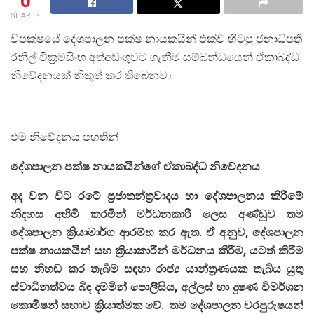
0
SHARES
විපක්ෂයේ දේශපාලන පක්ෂ නායකයින් එක්ව හිටපු ජනාධිපති
රනිල් වික්‍රමසිංහ අත්අඩංගුවට ගැනීම සම්බන්ධයෙන් ඒකාබද්ධ
නි‍වේදනයක් නිකුත් කර තිබෙනවා.
එම නිවේදනය පහතින්
දේශපාලන පක්ෂ නායකයින්ගේ ඒකාබද්ධ නි‍වේදනය
අද වන විට රටේ ප්‍රජාතන්ත්‍රවාදය හා දේශපාලනය කිරීමේ
නිදහස අහිමි කරමින් මර්ධනකාරී ලෙස අණ්ඩුව තම
දේශපාලන ක්‍රියාමාර්ග ආරම්භ කර ඇත. ඒ අනුව, දේශපාලන
පක්ෂ නායකයින් සහ ක්‍රියාකාරීන් මර්ධනය කිරීම, යටත් කිරීම
සහ නිහඬ කර තැබීම සඳහා රාජ්‍ය යාන්ත්‍රණයක තැබිය යුතු
ස්වාධීනත්වය බිඳ දමමින් පොලීසිය, අල්ලස් හා දුෂණ විමර්ශන
කොමිෂන් සභාව ක්‍රියාත්මක වේ. තම දේශපාලන චරපුරුෂයන්