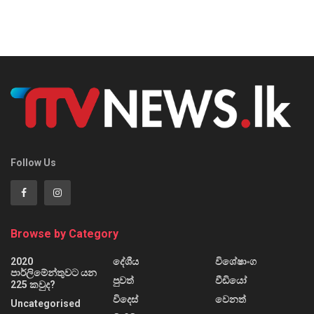
Follow Us
Browse by Category
2020
දේශීය
විශේෂාංග
පාර්ලිමේන්තුවට යන
පුවත්
වීඩියෝ
225 කවුද?
විදෙස්
වෙනත්
Uncategorised