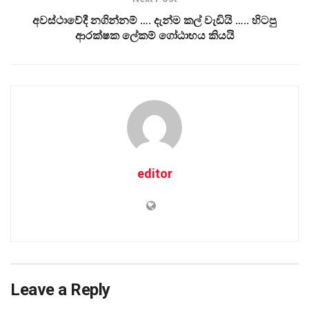
අවස්ථාවේදී නගින්නම් …. දැන්ම කල් වැඩියි ….. හිටපු
ආරක්ෂක ලේකම් ගෝඨාභය කියයි
editor
Leave a Reply