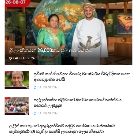
ශ්‍රී ලාංකිකයන් 28,000කට සුබ ආරංචියක්…
7 AUGUST 2026
ප්‍රවීණ සන්නිවේදන විශාරද මහාචාර්ය විමල් දිසානායක
අභාවප්‍රාප්ත වෙයි
7 AUGUST 2026
පල්ලන්සේන එළිමහන් බන්ධනාගාරයේ තත්ත්වය
තවමත් උණුසුම්
7 AUGUST 2026
ලලිත් සහ කුගන් අතුරුදන්වීමේ නඩුව ගෝඨාභය රාජපක්ෂට
සැප්තැම්බර් 29 වැනිදා සාක්ෂි ලබාදෙන ලෙස නියෝග