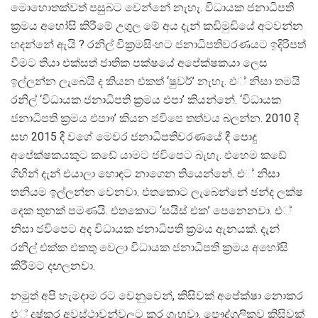
මොහොතක්වත් පසුබට වෙන්නේ නැහැ. විධායක ජනාධිපති
ක‍්‍රමය අහෝසි කිරීමේ උගුල මේ අය දැන් කඩිමුඩියේ අටවන්න
හදන්නේ ඇයි ? රනිල් වික‍්‍රමසිංහට ජනාධිපතිවරණයට ඉදිරිපත්
වීමට තියා එක්සත් ජාතික පක්ෂයේ අපේක්ෂකයා ලෙස
ඉල්ලන්න ලැබෙයි ද කියන එකත් ‘ෂුවර්’ නැහැ. එ් නිසා තමයි
රනිල් ‘විධායක ජනාධිපති ක‍්‍රමය එපා’ කියන්නේ. ‘විධායක
ජනාධිපති ක‍්‍රමය එපාෟ’ කියන ජවිපෙ තත්වය බලන්න. 2010 දී
සහ 2015 දී වගේ මෙවර ජනාධිපතිවරණයේ දී පොදු
අපේක්ෂකයකුට කඩේ යාමට ජවිපෙට බැහැ. එහෙම කඩේ
ගිහින් දැන් එයාලා හොඳට නාගෙන තියෙන්නේ. එ් නිසා
තනියම ඉල්ලන්න වෙනවා. එතකොට ලැබෙන්නේ ඡන්ද ලක්ෂ
දෙක තුනක් පමණයි. එතකොට ‘සයිස් එක’ පෙනෙනවා. එ්
නිසා ජවිපෙට අද විධායක ජනාධිපති ක‍්‍රමය ඇනයක්. දැන්
රනිල් එක්ක එකතු වෙලා විධායක ජනාධිපති ක‍්‍රමය අහෝසි
කිරීමට දඟලනවා.
නමුත් අපි හැමදාම රට වෙනුවෙන්, කිසිවක් අපේක්ෂා නොකර
එ් දුෂ්කර අවස්ථාවන්වලට කර ගැහුවා. පෞද්ගලිකව කිසිවක්