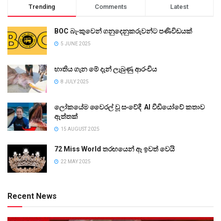
Trending
Comments
Latest
BOC බැංකුවෙන් ගනුදෙනුකරුවන්ට පණිවිඩයක්
5 JUNE 2025
භාතිය ගැන මේ දැන් ලැබුණු ආරංචිය
8 JULY 2025
ලෝකයේම වෛරල් වූ සංවේදී AI වීඩියෝවේ කතාව
ඇත්තක්
15 AUGUST 2025
72 Miss World තරඟයෙන් ඈ ඉවත් වෙයි
22 MAY 2025
Recent News