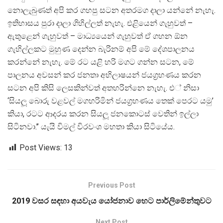
නොලැබුණත් අපි කර ගහපු සටන අතරමග දාලා යන්නේ නැහැ.
ඉතිහාසය පුරා දාලා ගිහිල්ලත් නැහැ. එළියෙන් ගැහුවත් –
ඇතුළෙන් ගැහුවත් – මාධ්‍යයෙන් ගැහුවත් ඒ ගහන ඕන
ගැහිල්ලකට මුහුණ දෙන්න බැරිනම් අපි මේ දේශපාලනය
කරන්නේ නැහැ. මේ රට යළි හරි මගට ගන්න සටන, මේ
පාලනය අවසන් කර ජනතා අභිලාෂයන් ජයග‍්‍රහණය කරන
සටන අපි කිසි ලෙසකින්වත් අතහරින්නෙ නැහැ. එ් නිසා
‘සියලූ බොරු වළවල් මගහරිමින් ජයග‍්‍රහණය තෙක් පෙරට යමු’
කියා, රටට ආදරය කරන සියලූ ජනකොටස් වෙතින් ඉල්ලා
සිටිනවා.’’ යැයි විමල් විරවංශ මහතා කියා සිටියේය.
Post Views:
13
Previous Post
2019 වසර සඳහා අයවැය යෝජනාව හෙට පාර්ලිමේන්තුවට
Next Post