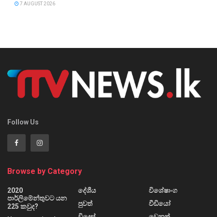
7 AUGUST 2026
Follow Us
Browse by Category
2020
දේශීය
විශේෂාංග
පාර්ලිමේන්තුවට යන
පුවත්
වීඩියෝ
225 කවුද?
විදෙස්
වෙනත්