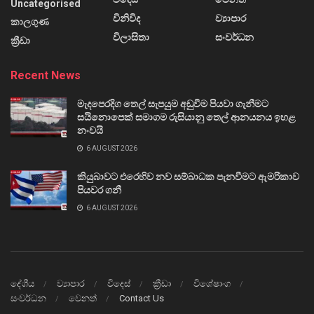
Uncategorised
විනිවිද
ව්‍යාපාර
කාලගුණ
විලාසිතා
සංවර්ධන
ක්‍රීඩා
Recent News
මැදපෙරදිග තෙල් සැපයුම අඩුවීම පියවා ගැනීමට
සයිනොපෙක් සමාගම රුසියානු තෙල් ආනයනය ඉහළ
නංවයි
6 AUGUST 2026
කියුබාවට එරෙහිව නව සම්බාධක පැනවීමට ඇමරිකාව
පියවර ගනී
6 AUGUST 2026
දේශීය
ව්‍යාපාර
විදෙස්
ක්‍රීඩා
විශේෂාංග
සංවර්ධන
වෙනත්
Contact Us