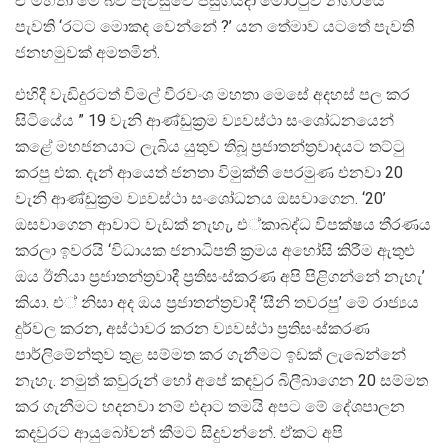
ඒ මහතා මේ බව පැවසුවේ පසුගියදා මොරටුව නගරයේ
පැවති ‘රටට මොකද වෙන්නේ ?’ යන තේමාව යටතේ පැවති
ජනහමුවක් අමතමින්.
එහිදී වැඩිදුරටත් විමල් වීරවංශ මහතා මෙසේ අදහස් පල කර
සිටියේය ” 19 වැනි ආණ්ඩුක‍්‍රම ව්‍යවස්ථා සංශෝධනයෙන්
කළේ මහජනයාට ලැබිය යුතුව තිබූ ප‍්‍රජාතන්ත‍්‍රවාදයට තට්ටු
කරපු එක. දැන් ආයෙත් ජනතා විමුක්ති පෙරමුණ එනවා 20
වැනි ආණ්ඩුක‍්‍රම ව්‍යවස්ථා සංශෝධනය ඔසවාගෙන. ‘20’
ඔසවාගෙන ආවාට වැඩක් නැහැ, එ්කාබද්ධ විපක්ෂය තීරණය
කරලා ඉවරයි ‘විධායක ජනාධිපති ක‍්‍රමය අහෝසි කිරීම ඇතුළු
ඔය ඊනියා ප‍්‍රජාතන්ත‍්‍රවාදී ප‍්‍රතිසංස්කරණ අපි පිළිගන්නේ නැහැ’
කියා. එ් නිසා අද ඔය ප‍්‍රජාතන්ත‍්‍රවාදී ‘සීනි තවරපු’ මේ රාජ්‍යය
දුර්වල කරන, අස්ථාවර කරන ව්‍යවස්ථා ප‍්‍රතිසංස්කරණ
පාර්ලිමේන්තුව තුළ සම්මත කර ගැනීමට ඉඩක් ලැබෙන්නේ
නැහැ. නමුත් කවුරුන් හෝ අපේ කඳවුර බිලීබාගෙන 20 සම්මත
කර ගැනීමට හදනවා නම් එදාට තමයි අපට මේ දේශපාලන
කදවුරට ආයුබෝවන් කීමට සිදුවන්නේ. ඒකට අපි