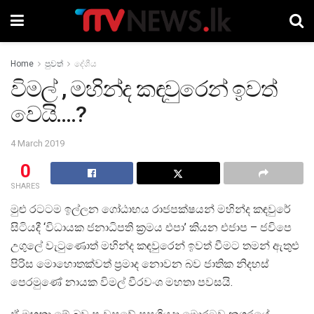
Home
පුවත්
දේශීය
විමල් , මහින්ද කඳවුරෙන් ඉවත්
වෙයි….?
4 March 2019
0
SHARES
මුළු රටටම ඉල්ලන ගෝඨාභය රාජපක්ෂයන් මහින්ද කඳවුරේ
සිටියදී ‘විධායක ජනාධිපති ක‍්‍රමය එපා’ කියන එජාප – ජවිපෙ
උගුලේ වැටුණොත් මහින්ද කඳවුරෙන් ඉවත් වීමට තමන් ඇතුළු
පිරිස මොහොතක්වත් ප‍්‍රමාද නොවන බව ජාතික නිදහස්
පෙරමුණේ නායක විමල් වීරවංශ මහතා පවසයි.