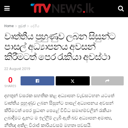
Home
පුවත්
දේශීය
වෘත්තීය පුහුණුව ලබන සිසුන්ට
පාසල් අධ්‍යාපනය අවසන්
කිරීමටත් පෙර රැකියා අවස්ථා
22 August 2019
0
SHARES
දහතුන් වසරක සහතික කළ අධ්‍යාපන වැඩසටහන යටතේ
වෘත්තීය පුහුණුව ලබන සිසුන්ට පාසල් අධ්‍යාපනය අවසන්
කිරීමටත් පෙර ප්‍රධාන පෙළේ විවිධ සමාගම්වලින් රැකියා
ලබාදීමට දැනට ම ඉල්ලීම් ලැබී ඇති බව අධ්‍යාපන අමාත්‍ය,
නීතිඥ අකිල විරාජ් කාරියවසම් මහතා පවසයි.