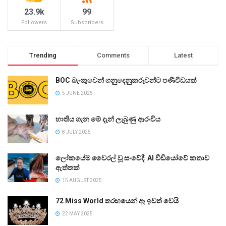
23.9k
99
Followers
Subscribers
Trending
Comments
Latest
BOC බැංකුවෙන් ගනුදෙනුකරුවන්ට පණිවිඩයක්
5 JUNE 2025
භාතිය ගැන මේ දැන් ලැබුණු ආරංචිය
8 JULY 2025
ලෝකයේම වෛරල් වූ සංවේදී AI වීඩියෝවේ කතාව
ඇත්තක්
15 AUGUST 2025
72 Miss World තරඟයෙන් ඈ ඉවත් වෙයි
22 MAY 2025