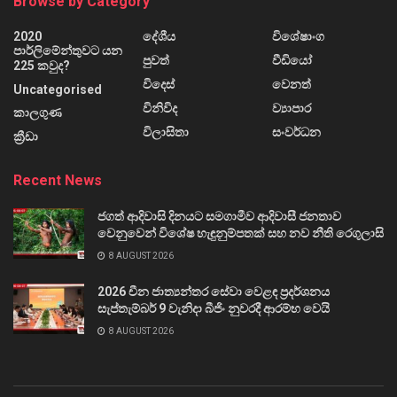
Browse by Category
2020
දේශීය
විශේෂාංග
පාර්ලිමේන්තුවට යන
පුවත්
වීඩියෝ
225 කවුද?
විදෙස්
වෙනත්
Uncategorised
විනිවිද
ව්‍යාපාර
කාලගුණ
විලාසිතා
සංවර්ධන
ක්‍රීඩා
Recent News
ජගත් ආදිවාසි දිනයට සමගාමීව ආදිවාසී ජනතාව
වෙනුවෙන් විශේෂ හැඳුනුම්පතක් සහ නව නීති රෙගුලාසි
8 AUGUST 2026
2026 චීන ජාත්‍යන්තර සේවා වෙළඳ ප්‍රදර්ශනය
සැප්තැම්බර් 9 වැනිදා බීජිං නුවරදී ආරම්භ වෙයි
8 AUGUST 2026