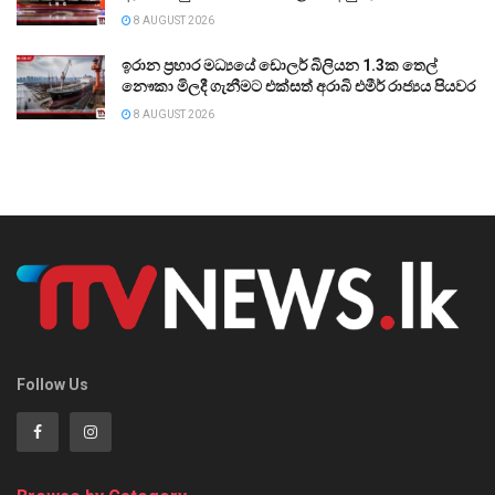
8 AUGUST 2026
ඉරාන ප්‍රහාර මධ්‍යයේ ඩොලර් බිලියන 1.3ක තෙල්
නෞකා මිලදී ගැනීමට එක්සත් අරාබි එමීර් රාජ්‍යය පියවර
8 AUGUST 2026
Follow Us