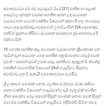
අමාත්‍යවරයා මේ බව පැවසුවේ ඊයේ (21) ජාතික හා පළාත්
පාසල්වල දහතුන් වසරක සහතික කරන ලද අධ්‍යාපන
වැඩසටහන යටතේ වෘත්තීය විෂයයන් සඳහා සිංහල හා දෙමළ
මාධ්‍ය ගුරු පුරප්පාඩු වෙනුවෙන් උපාධිධාරීන් 226 දෙනෙකුට
පත්වීම් ප්‍රදානය කිරීමට අධ්‍යාපන අමාත්‍යාංශ ශ්‍රවණාගාරයේ දී
එක්වෙමින්.
13 වසරක සහතික කළ අධ්‍යාපන වැඩසටහන ක්‍රියාත්මක වන
බැවින් දැන් අධ්‍යයන පොදු සහතික පත්‍ර (සාමාන්‍ය පෙළ) සමත්
වූවත් – අසමත් වූවත් උසස් පෙළ පන්තියට ඇතුළත් වී ක්ෂේත්‍ර
හතකින් ව්‍යවහාරික විෂයයන් 26ක් හැදෑරීමට සිසුනට
අවස්ථාව උදා වී ඇතැයි ද අමාත්‍යවරයා පැවසීය.
ශ්‍රී ලංකාවේ පමණක් නොව ලෝකයේ ඕනෑම රටක රැකියා
සදහා වෘත්තීය විෂයයන් හැදැරූවන්ට දැඩි ඉල්ලුමක් පවතින
නිසා සාමාන්‍ය පෙළ අසමත් සිසුන් පමණක් නොව සමත් සිසුන්
පවා එම වෘත්තීය විෂයයන් හැදැරීමට ඉදිරිපත්වී සිටින බව ද