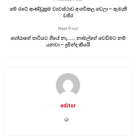
මේ රටේ ආණ්ඩුක්‍රම ව්‍යවස්ථාව අංගවිකල වෙලා – ඇමැති
වජිර
Next Post
ගෝඨාගේ පාටියට ගියේ නෑ……. නාමල්ගේ වෙඩිමට නම්
යනවා – දුමින්ද කියයි
editor