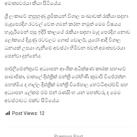
අමාත්‍යවරයා කියා සිටියේය.
ශ්‍රී ලංකාවේ නුපුහුණු ශ්‍රමිකයන් විශාල සංඛ්‍යාවක් රැකියා සදහා
මැදපෙරදිග රටවල් වෙත ගමන් කරන නමුත් මෙම විෂයය
හැදෑරීමෙන් පසු ඉදිරි කාලයේ රැකියා සඳහා මැද පෙරදිග නොව‍
ලෝකයේ දියුණු රටවලට ගොස් ඩොලර්, යුරෝ ආදී විශාල
ධනයක් උපයා ගැනීමේ අවස්ථා හිමිවන බවත් අමාත්‍යවරයා
පෙන්වා දුන්නේය.
පාර්ලිමේන්තුවේ අධ්‍යාපන ආංශික අධීක්ෂණ කාරක සභාවේ
සාමාජිකා, මාතලේ දිස්ත්‍රික් මන්ත්‍රි රෝහිණී කුමාරි විජේරත්න
මහත්මිය ද ගාල්ල දිස්ත්‍රික් මන්ත්‍රි විජේපාල හෙට්ටිආරච්චි සහ
අධ්‍යාපන ලේකම් එම් එන් රණසිංහ යන මහත්වරු ද මෙම
අවස්ථාවට එක්ව සිටියේය.
Post Views:
12
Previous Post