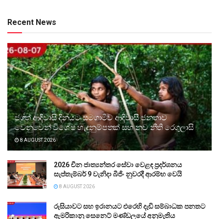
Recent News
ජගත් ආදිවාසි දිනයට සමගාමීව ආදිවාසී ජනතාව
වෙනුවෙන් විශේෂ හැඳුනුම්පතක් සහ නව නීති රෙගුලාසි
8 AUGUST 2026
2026 චීන ජාත්‍යන්තර සේවා වෙළඳ ප්‍රදර්ශනය
සැප්තැම්බර් 9 වැනිදා බීජිං නුවරදී ආරම්භ වෙයි
8 AUGUST 2026
රුසියාවට සහ ඉරානයට එරෙහි දැඩි සම්බාධක පනතට
ඇමරිකානු සෙනෙට් මණ්ඩලයේ අනුමැතිය