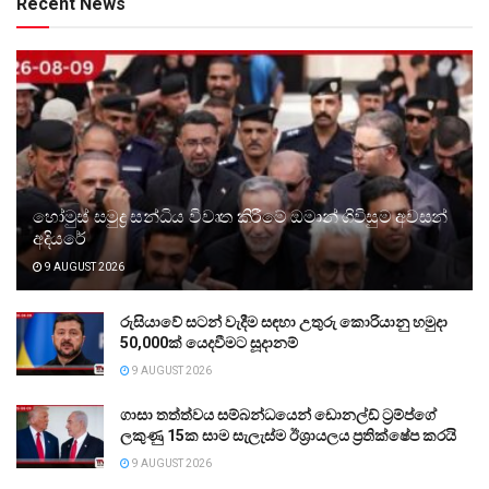
Recent News
හෝමුස් සමුද්‍ර සන්ධිය විවෘත කිරීමේ ඔමාන් ගිවිසුම අවසන්
අදියරේ
9 AUGUST 2026
රුසියාවේ සටන් වැදීම සඳහා උතුරු කොරියානු හමුදා
50,000ක් යෙදවීමට සූදානම්
9 AUGUST 2026
ගාසා තත්ත්වය සම්බන්ධයෙන් ඩොනල්ඩ් ට්‍රම්ප්ගේ
ලකුණු 15ක සාම සැලැස්ම ඊශ්‍රායලය ප්‍රතික්ෂේප කරයි
9 AUGUST 2026