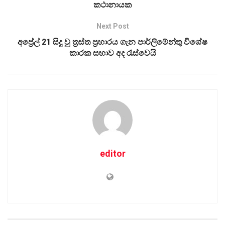
කථානායක
Next Post
අප්‍රේල් 21 සිදු වු ත්‍රස්ත ප්‍රහාරය ගැන පාර්ලිමේන්තු විශේෂ
කාරක සභාව අද රැස්වෙයි
editor