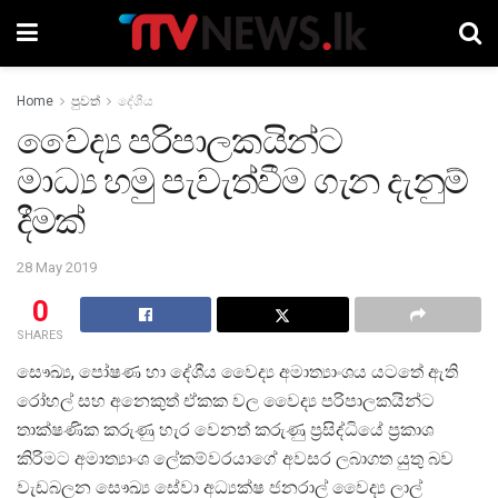
Home
පුවත්
දේශීය
වෛද්‍ය පරිපාලකයින්ට
මාධ්‍ය හමු පැවැත්වීම ගැන දැනුම්
දීමක්
28 May 2019
0
SHARES
සෞඛ්‍ය, පෝෂණ හා දේශීය වෛද්‍ය අමාත්‍යාංශය යටතේ ඇති
රෝහල් සහ අනෙකුත් ඒකක වල වෛද්‍ය පරිපාලකයින්ට
තාක්ෂණික කරුණු හැර වෙනත් කරුණු ප්‍රසිද්ධියේ ප්‍රකාශ
කිරිමට අමාත්‍යාංශ ලේකම්වරයාගේ අවසර ලබාගත යුතු බව
වැඩබලන සෞඛ්‍ය සේවා අධ්‍යක්ෂ ජනරාල් වෛද්‍ය ලාල්