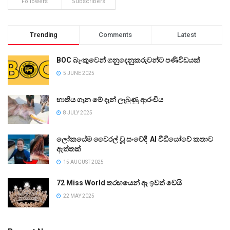
Followers
Subscribers
Trending
Comments
Latest
BOC බැංකුවෙන් ගනුදෙනුකරුවන්ට පණිවිඩයක්
5 JUNE 2025
භාතිය ගැන මේ දැන් ලැබුණු ආරංචිය
8 JULY 2025
ලෝකයේම වෛරල් වූ සංවේදී AI වීඩියෝවේ කතාව
ඇත්තක්
15 AUGUST 2025
72 Miss World තරඟයෙන් ඈ ඉවත් වෙයි
22 MAY 2025