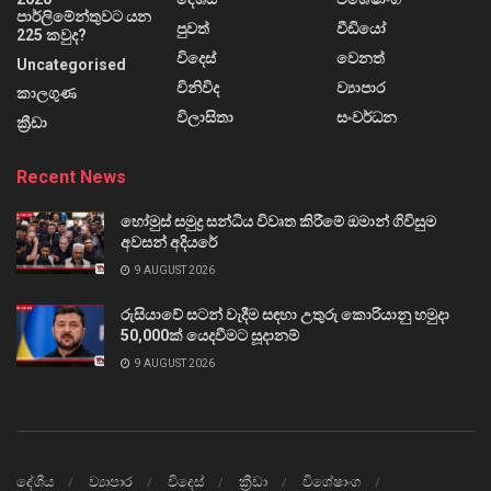
පාර්ලිමේන්තුවට යන
පුවත්
වීඩියෝ
225 කවුද?
විදෙස්
වෙනත්
Uncategorised
විනිවිද
ව්‍යාපාර
කාලගුණ
විලාසිතා
සංවර්ධන
ක්‍රීඩා
Recent News
හෝමුස් සමුද්‍ර සන්ධිය විවෘත කිරීමේ ඔමාන් ගිවිසුම
අවසන් අදියරේ
9 AUGUST 2026
රුසියාවේ සටන් වැදීම සඳහා උතුරු කොරියානු හමුදා
50,000ක් යෙදවීමට සූදානම්
9 AUGUST 2026
දේශීය
ව්‍යාපාර
විදෙස්
ක්‍රීඩා
විශේෂාංග