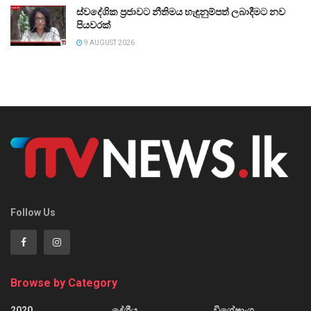
ස්වදේශික ප්‍රජාවට නීතිමය හැඳුනුම්පත් ලබාදීමට නව
පියවරක්
9 AUGUST 2026
Follow Us
Browse by Category
2020
දේශීය
විශේෂාංග