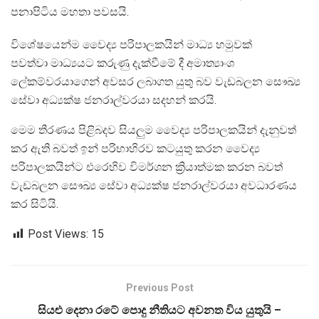
පනාපිටිය මහතා පවසයි.
විශේෂයෙන්ම වෛද්‍ය පරිපාලකයින් මාධ්‍ය හමුවක්
පවත්වා මාධ්‍යයට කරුණු දැක්වීමේ දී අමාත්‍යාංශ
ලේකම්වරයාගෙන් අවසර ලබාගත යුතු බව වැඩබලන සෞඛ්‍ය
සේවා අධ්‍යක්ෂ ජනරාල්වරයා සදහන් කරයි.
මෙම තීරණය පිළිබදව සියලුම වෛද්‍ය පරිපාලකයින් දැනුවත්
කර ඇති බවත් ඉන් පරිභාහිරව කටයුතු කරන වෛද්‍ය
පරිපාලකයින්ට එරෙහිව විමර්ශන ක්‍රියාත්මක කරන බවත්
වැඩබලන සෞඛ්‍ය සේවා අධ්‍යක්ෂ ජනරාල්වරයා අවධාරණය
කර සිටියි.
Post Views:
15
Previous Post
සියළු දෙනා රටේ පොදු නීතියට අවනත විය යුතුයි –