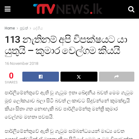
Home
පුවත්
දේශීය
113 නැතිනම් අපි විපක්ෂයට යා
යුතුයි – කුමාර වෙල්ගම කියයි
16 November 2018
0
SHARES
පාර්ලිමේන්තුවේ ඇති වු ගැටුම ඉතා ඛේදනීය බවත් මෙම ගැටුම
මුළු ලෝකයාව බලා සිටි බවත් ලංකාවට සිදුවන්නේ කුමක්දැයි
කියා සිතා ගත නොහැකි බව පාර්ලිමේන්තු මන්ත්‍රී කුමාර
වෙල්ගම මහතා පවසයි.
පාර්ලිමේන්තුවේ ඇති වු ගැටුම සම්බන්ධයෙන් මාධ්‍ය වෙත