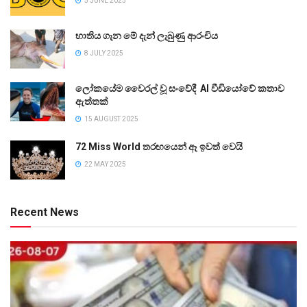
5 JUNE 2025
භාතිය ගැන මේ දැන් ලැබුණු ආරංචිය
8 JULY 2025
ලෝකයේම වෛරල් වූ සංවේදී AI වීඩියෝවේ කතාව
ඇත්තක්
15 AUGUST 2025
72 Miss World තරඟයෙන් ඈ ඉවත් වෙයි
22 MAY 2025
Recent News