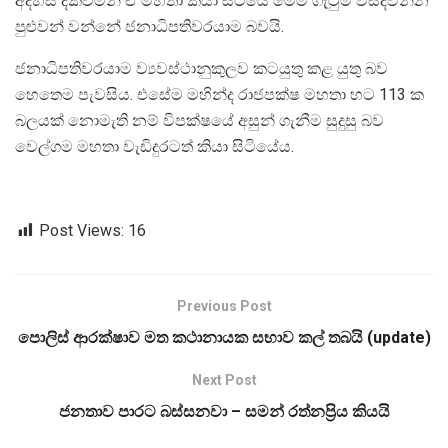
අදහස් දක්වමින් ඒ මහතා කියා සිටියේ මෙම ගැටුම විසදවන්න
පුළුවන් වන්නේ ජනාධිපතිවරයාම බවයි.
ජනාධිපතිවරයාම ව්‍යවස්ථානුකුලව කටයුතු කළ යුතු බව
හෙතෙම පැවසිය. එසේම මහින්ද රාජපක්ෂ මහතා හට 113 ක
බලයක් නොමැති නම් විපක්ෂයේ අසුන් ගැනීම සුදුසු බව
වෙල්ගම මහතා වැඩිදුරටත් කියා සිටියේය.
Post Views:
16
Previous Post
පොලිස් ආරක්ෂාව මත කථානායක සභාව කල් තබයි (update)
Next Post
ජනතාව පාරට බස්සනවා – සමන් රත්නප්‍රිය කියයි