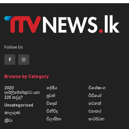
Follow Us
Browse by Category
2020
දේශීය
විශේෂාංග
පාර්ලිමේන්තුවට යන
පුවත්
වීඩියෝ
225 කවුද?
විදෙස්
වෙනත්
Uncategorised
විනිවිද
ව්‍යාපාර
කාලගුණ
විලාසිතා
සංවර්ධන
ක්‍රීඩා