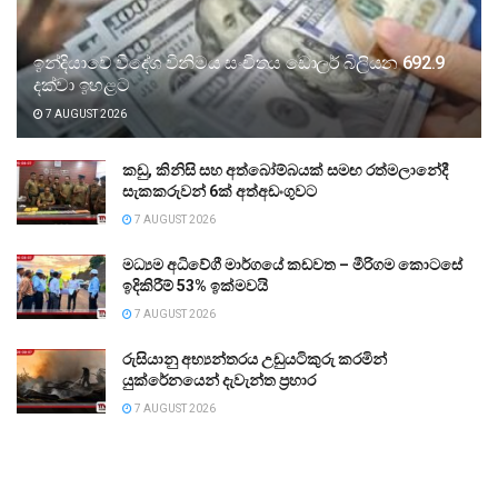
ඉන්දියාවේ විදේශ විනිමය සංචිතය ඩොලර් බිලියන 692.9
දක්වා ඉහළට
7 AUGUST 2026
කඩු, කිනිසි සහ අත්බෝම්බයක් සමඟ රත්මලානේදී
සැකකරුවන් 6ක් අත්අඩංගුවට
7 AUGUST 2026
මධ්‍යම අධිවේගී මාර්ගයේ කඩවත – මීරිගම කොටසේ
ඉදිකිරීම් 53% ඉක්මවයි
7 AUGUST 2026
රුසියානු අභ්‍යන්තරය උඩුයටිකුරු කරමින්
යුක්රේනයෙන් දැවැන්ත ප්‍රහාර
7 AUGUST 2026