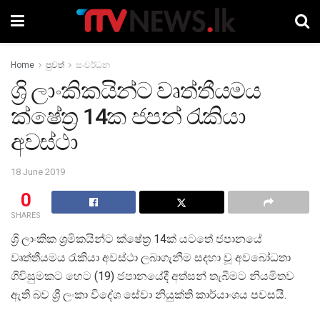
Home
පුවත්
සංවර්ධන
ශ්‍රි ලාංකිකයින්ට වෘත්තීයමය
ක්ෂේත්‍ර 14ක ජපන් රැකියා
අවස්ථා
18 June 2019
0
SHARES
ශ්‍රි ලාංකික ශ්‍රමිකයින්ට ක්ෂේත්‍ර 14ක් යටතේ ජපානයේ
වෘත්තීයමය රැකියා අවස්ථා ලබාගැනීම සදහා වූ අවබෝධතා
ගිවිසුමකට හෙට (19) ජපානයේදී අත්සන් තැබීමට නියමිතව
ඇති බව ශ්‍රී ලංකා විදේශ සේවා නියුක්ති කාර්යාංශය පවසයි.