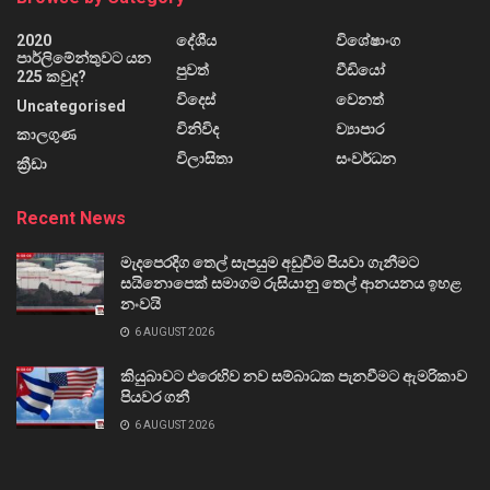
2020
දේශීය
විශේෂාංග
පාර්ලිමේන්තුවට යන
පුවත්
වීඩියෝ
225 කවුද?
විදෙස්
වෙනත්
Uncategorised
විනිවිද
ව්‍යාපාර
කාලගුණ
විලාසිතා
සංවර්ධන
ක්‍රීඩා
Recent News
මැදපෙරදිග තෙල් සැපයුම අඩුවීම පියවා ගැනීමට
සයිනොපෙක් සමාගම රුසියානු තෙල් ආනයනය ඉහළ
නංවයි
6 AUGUST 2026
කියුබාවට එරෙහිව නව සම්බාධක පැනවීමට ඇමරිකාව
පියවර ගනී
6 AUGUST 2026