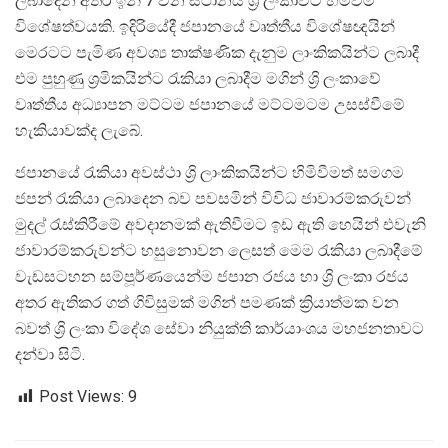
ලබාදෙන අතර ඉන් 7 වන ස්ථානය ශ්‍රි ලංකාවට හිමිවීම
විශේෂත්වයකි. ඉදිරියේදී ජපානයේ වෘත්තීය විශේෂඥයින්
මෙරටට පැමිණ අවශ්‍ය තාක්ෂණික දැනුම ලාංකිකයින්ට ලබාදී
එම පුහුණු ශ්‍රමිකයින්ට රැකියා ලබාදීම මගින් ශ්‍රි ලංකාවේ
වෘත්තීය අධ්‍යාපන මට්ටම ජපානයේ මට්ටමටම උසස්වීමේ
හැකියාවක්ද ලැබේ.
ජපානයේ රැකියා අවස්ථා ශ්‍රි ලාංකිකයින්ට හිමිවීමත් සමගම
ජපන් රැකියා ලබාදෙන බව පවසමින් විවිධ ජාවාරම්කරුවන්
මුදල් රැස්කිරීමේ අවදානමක් ඇතිවීමට ඉඩ ඇති හෙයින් එවැනි
ජාවාරම්කරුවන්ට හසුනොවන ලෙසත් මෙම රැකියා ලබාදීමේ
වැඩසටහන සම්පූර්ණයෙන්ම ජපාන රජය හා ශ්‍රි ලංකා රජය
අතර ඇතිකර ගත් ගිවිසුමක් මගින් පමණක් ක්‍රියාත්මක වන
බවත් ශ්‍රි ලංකා විදේශ සේවා නියුක්ති කාර්යාංශය මහජනතාවට
දන්වා සිටි.
Post Views:
9