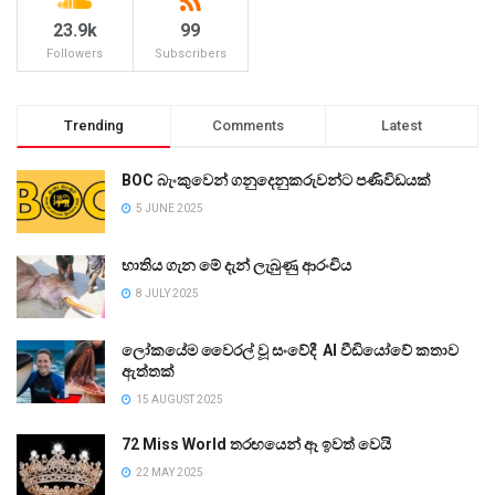
23.9k
99
Followers
Subscribers
Trending
Comments
Latest
BOC බැංකුවෙන් ගනුදෙනුකරුවන්ට පණිවිඩයක්
5 JUNE 2025
භාතිය ගැන මේ දැන් ලැබුණු ආරංචිය
8 JULY 2025
ලෝකයේම වෛරල් වූ සංවේදී AI වීඩියෝවේ කතාව
ඇත්තක්
15 AUGUST 2025
72 Miss World තරඟයෙන් ඈ ඉවත් වෙයි
22 MAY 2025