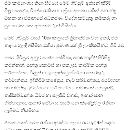
එම කාර්යාංශය කියා සිටියේ මෙම ගිවිසුම් අත්සන් කිරීම්
විදුලි සංදේශ, විදේශ රැකියා හා ක්‍රිඩා අමාත්‍ය හරින් ප්‍රනාන්දු
මහතා හා ජපානයේ අධිකරණ, විදේශ කටයුතු, කම්කරු හා
සුභසාධන යන අමාත්‍යවරුන් විසින්ය.
මෙම ගිවිසුම වසර 10ක කාලයක් ක්‍රියාත්මක වන අතර, එම
කාලය තුලදී අසීමිත රැකියා ප්‍රමාණයක් ශ්‍රි ලාංකිකයින්ට හිමි වේ.
මෙම ගිවිසුම අනුව සාත්තු සේවිකා, ගොඩනැගිලි පිරිසිදු
කරන්නන්, යන්ත්‍ර කොටස් හා එකලස්, කාර්මික යන්ත්‍ර
කර්මාන්තය, විද්‍යුත් හා ඉලෙක්ට්‍රොනික් හා තොරතුරු
කර්මාන්තය, ඉදිකිරීම් ක්ෂේත්‍රය, නැව් කර්මාන්තය, රථවාහන
හා නඩත්තු, ගුවන්යානා කර්මාන්තය, නවාතැන් පහසුකම්,
කෘෂිකර්මාන්ත, ධිවර හා ජලජීවි වගාව, ආහාර පාන
නිෂ්පාදනය, ආහාර සේවා සැපයුම් යන ක්ෂේත්‍රවල රැකියා
ලැබීමට නියමිතය.
ජපානයෙන් මෙම රැකියා අවස්ථා ලොව රටවල් 9ක් සදහා