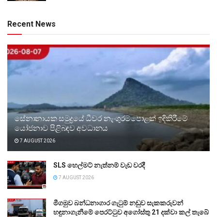
Recent News
සේනානායක සමුද්‍රයේ ධීවර නැංගුරම්පොළක් ඉදිකිරීමේ
යෝජනාව පිළිබඳව අවධානය
7 AUGUST 2026
SLS හෙල්මට් නැත්නම් වැඩ වරදී
7 AUGUST 2026
මීගමුව බන්ධනාගාර ගැටුම් නඩුව සැකකරුවන්
හඳුනාගැනීමේ පෙරට්ටුව අගෝස්තු 21 දක්වා කල් තැබේ