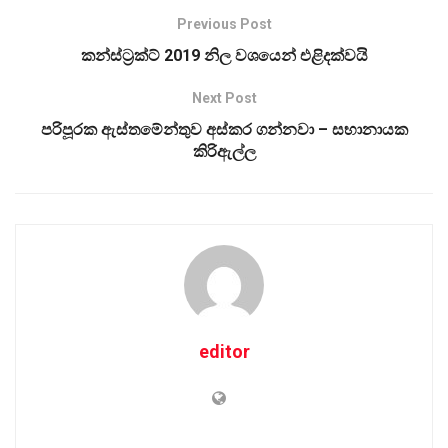
Previous Post
කන්ස්ට්‍රක්ට් 2019 නිල වශයෙන් එළිදක්වයි
Next Post
පරිපූරක ඇස්තමේන්තුව අස්කර ගන්නවා – සභානායක
කිරිඇල්ල
editor