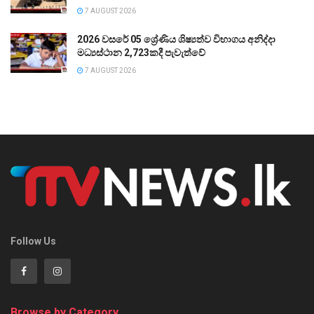
7 AUGUST 2026
2026 වසරේ 05 ශ්‍රේණිය ශිෂ්‍යත්ව විභාගය අනිද්දා
මධ්‍යස්ථාන 2,723කදී පැවැත්වේ
7 AUGUST 2026
Follow Us
Browse by Category