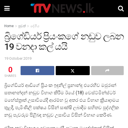
Home
පුවත්
දේශීය
බ්‍රිගේඩියර් ප්‍රියංකගේ නඩුව ලබන
19 වනදා කල් යයි
19 October 2019
0
SHARES
බ්‍රිගේඩියර් ආඬිගේ ප්‍රියංක ඉඳුනිල් ප්‍රනාන්දු එරෙහිව මජුරාන්
සතානන්දන් නඩුව විභාග කිරීම ඊයේ (18) වෙස්ට්මින්ස්ටර්
මහේස්ත්‍රාත් උසාවියේදී ආරම්භ වු අතර එය විභාග ක්‍රියාදාමය
තුළදී, පැමිණිලි පක්ෂය විසින් සාක්ෂි ලබාදීම සහිතව පුද්ගලික
නඩු පැවරුම පිළිබඳ නඩුව උසාවිය විසින් විභාග කෙරිණ.