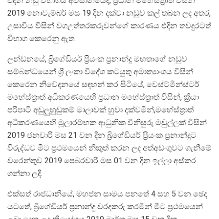
එදින නඩු විභාගය අවසානයේදී, ප්‍රධාන මහේස්ත්‍රාත් විසින්
2019 නොවැම්බර් මස 19 දින දක්වා නඩුව කල් තබන ලද අතර,
උසාවිය විසින් වගඋත්තරකරුවන්ගේ කාරණය එදින තවදුරටත්
විභාග කෙරෙනු ඇත.
ලන්ඩනයේ, බ්‍රිගේඩියර් ප්‍රියංක ප්‍රනාන්දු මහතාගේ නඩුව
සම්බන්ධයෙන් ශ්‍රී ලංකා විදේශ කටයුතු අමාත්‍යාංශය විසින්
කෙරෙන නිවේදනයේ සඳහන් කර සිටියේ, වෙස්ට්මින්ස්ටර්
මහේස්ත්‍රාත් අධිකරණයෙහි ප්‍රධාන මහේස්ත්‍රාත් විසින්, ක්‍රියා
පරිපාටි අඩුලුහුඬුකම් මාලාවක් හුවා දක්වමින්,මහේස්ත්‍රාත්
අධිකරණයෙහි මූලාරම්භක ආධුනික විනිසුරු මඩුල්ලක් විසින්
2019 ජනවාරි මස 21 වන දින බ්‍රිගේඩියර් ප්‍රියංක ප්‍රනාන්දුට
විරුද්ධව මීට ප්‍රථමයෙන් නිකුත් කරන ලද අත්අඩංගුවට ගැනීමේ
වරෙන්තුව 2019 පෙබරවාරි මස 01 වන දින ඉල්ලා අස්කර
ගන්නා ලදී.
එක්සත් රාජධානියේ, මහජන සාමය පනතේ 4 සහ 5 වන ඡෙද
යටතේ, බ්‍රිගේඩියර් ප්‍රනාන්දු වරදකරු කරමින් මීට ප්‍රථමයෙන්