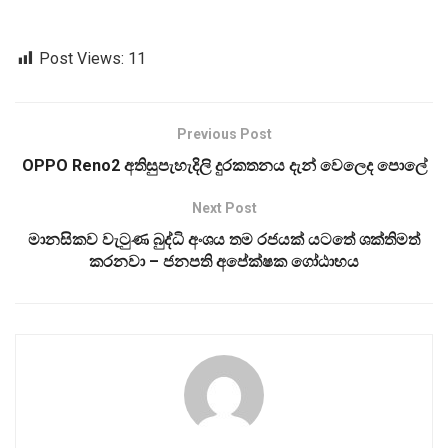
Post Views:
11
Previous Post
OPPO Reno2 අතිසුපැහැදිලි දුරකතනය දැන් වෙලෙද පොලේ
Next Post
මානසිකව වැටුණ බුද්ධි අංශය තම රජයක් යටතේ ශක්තිමත්
කරනවා – ජනපති අපේක්ෂක ගෝඨාභය