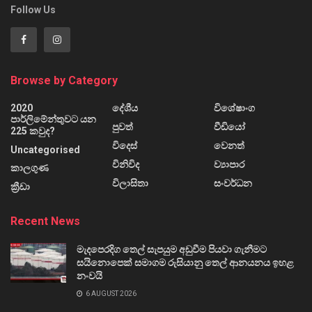
Follow Us
Browse by Category
2020
දේශීය
විශේෂාංග
පාර්ලිමේන්තුවට යන
පුවත්
වීඩියෝ
225 කවුද?
විදෙස්
වෙනත්
Uncategorised
විනිවිද
ව්‍යාපාර
කාලගුණ
විලාසිතා
සංවර්ධන
ක්‍රීඩා
Recent News
මැදපෙරදිග තෙල් සැපයුම අඩුවීම පියවා ගැනීමට
සයිනොපෙක් සමාගම රුසියානු තෙල් ආනයනය ඉහළ
නංවයි
6 AUGUST 2026