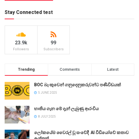
Stay Connected test
23.9k
99
Followers
Subscribers
Trending
Comments
Latest
BOC බැංකුවෙන් ගනුදෙනුකරුවන්ට පණිවිඩයක්
5 JUNE 2025
භාතිය ගැන මේ දැන් ලැබුණු ආරංචිය
8 JULY 2025
ලෝකයේම වෛරල් වූ සංවේදී AI වීඩියෝවේ කතාව
ඇත්තක්