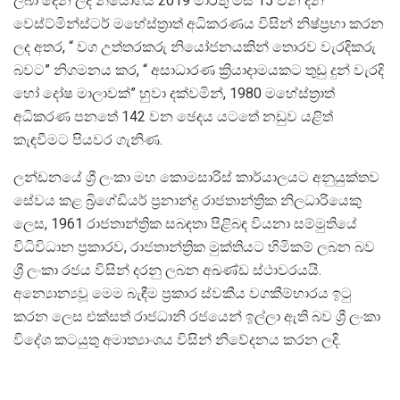
ලබා දෙන ලද නියෝගය 2019 මාර්තු මස 15 වන දින
වෙස්ට්මින්ස්ටර් මහේස්ත්‍රාත් අධිකරණය විසින් නිෂ්ප්‍රභා කරන
ලද අතර, “ වග උත්තරකරු නියෝජනයකින් තොරව වැරදිකරු
බවට” නිගමනය කර, “ අසාධාරණ ක්‍රියාදාමයකට තුඩු දුන් වැරදි
හෝ දෝෂ මාලාවක්” හුවා දක්වමින්, 1980 මහේස්ත්‍රාත්
අධිකරණ පනතේ 142 වන ඡෙදය යටතේ නඩුව යළිත්
කැඳවීමට පියවර ගැනිණ.
ලන්ඩනයේ ශ්‍රී ලංකා මහ කොමසාරිස් කාර්යාලයට අනුයුක්තව
සේවය කළ බ්‍රිගේඩියර් ප්‍රනාන්දු රාජතාන්ත්‍රික නිලධාරියෙකු
ලෙස, 1961 රාජතාන්ත්‍රික සබඳතා පිළිබඳ වියනා සම්මුතියේ
විධිවිධාන ප්‍රකාරව, රාජතාන්ත්‍රික මුක්තියට හිමිකම් ලබන බව
ශ්‍රී ලංකා රජය විසින් දරනු ලබන අඛණ්ඩ ස්ථාවරයයි.
අන්‍යොන්‍යවූ මෙම බැඳීම ප්‍රකාර ස්වකීය වගකීම්භාරය ඉටු
කරන ලෙස එක්සත් රාජධානි රජයෙන් ඉල්ලා ඇති බව ශ්‍රී ලංකා
විදේශ කටයුතු අමාත්‍යාංශය විසින් නිවේදනය කරන ලදි.