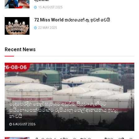
15 AUGUST 2025
72 Miss World තරඟයෙන් ඈ ඉවත් වෙයි
22 MAY 2025
Recent News
මැදපෙරදිග තෙල් සැපයුම අඩුවීම පියවා ගැනීමට
සයිනොපෙක් සමාගම රුසියානු තෙල් ආනයනය ඉහළ
නංවයි
6 AUGUST 2026