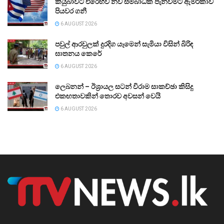
කියුබාවට එරෙහිව නව සම්බාධක පැනවීමට ඇමරිකාව
පියවර ගනී
6 AUGUST 2026
පවුල් ආරවුලක් දුරදිග යෑමෙන් සැමියා විසින් බිරිඳ
ඝාතනය කෙරේ
6 AUGUST 2026
ලෙබනන් – ඊශ්‍රායල සටන් විරාම සාකච්ඡා කිසිදු
එකඟතාවකින් තොරව අවසන් වෙයි
6 AUGUST 2026