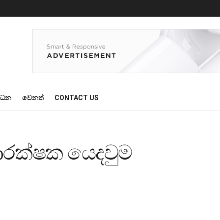
්ධන
වෙනත්
CONTACT US
ා ආරක්ෂක යෙදවුම