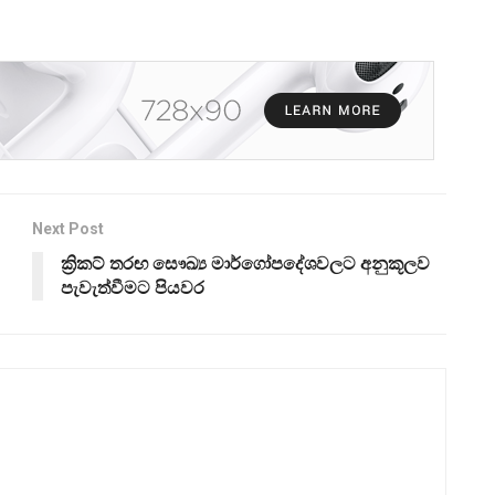
Next Post
ක්‍රිකට් තරඟ සෞඛ්‍ය මාර්ගෝපදේශවලට අනුකූලව
පැවැත්වීමට පියවර