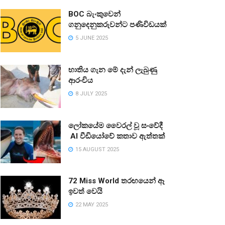
BOC බැංකුවෙන්
ගනුදෙනුකරුවන්ට පණිවිඩයක්
5 JUNE 2025
භාතිය ගැන මේ දැන් ලැබුණු
ආරංචිය
8 JULY 2025
ලෝකයේම වෛරල් වූ සංවේදී
AI වීඩියෝවේ කතාව ඇත්තක්
15 AUGUST 2025
72 Miss World තරඟයෙන් ඈ
ඉවත් වෙයි
22 MAY 2025