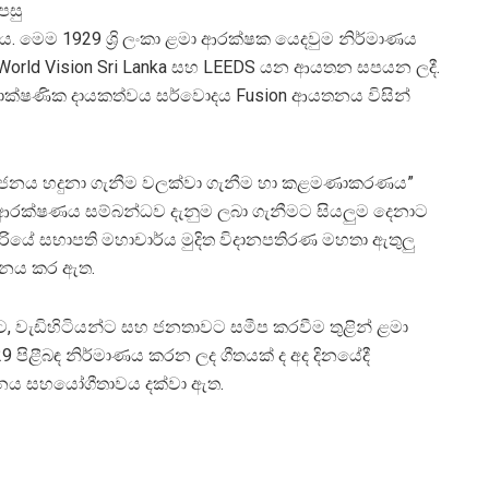
පසු
මෙම 1929 ශ්‍රි ලංකා ළමා ආරක්ෂක යෙදවුම නිර්මාණය
l, World Vision Sri Lanka සහ LEEDS යන ආයතන සපයන ලදී.
 තාක්ෂණික දායකත්වය සර්වොදය Fusion ආයතනය විසින්
ෝජනය හදුනා ගැනීම වලක්වා ගැනීම හා කළමණාකරණය”
 ළමා ආරක්ෂණය සම්බන්ධව දැනුම ලබා ගැනීමට සියලුම දෙනාට
ියේ සභාපති මහාචාර්ය මුදිත විදානපතිරණ මහතා ඇතුලු
ාදනය කර ඇත.
 වැඩිහිටියන්ට සහ ජනතාවට සමීප කරවීම තුළින් ළමා
පිළීබඳ නිර්මාණය කරන ලද ගීතයක් ද අද දිනයේදී
යතනය සහයෝගීතාවය දක්වා ඇත.