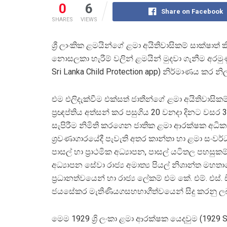
0
6
Share on Facebook
SHARES
VIEWS
ශ්‍රී ලාංකික ළමයින්ගේ ළමා අයිතිවාසිකම් සාක්
නොසලකා හැරීම් වලින් ළමයින් මුදවා ගැනීම අරමු
Sri Lanka Child Protection app) නිර්මාණය කර නිල
එම එලිදැක්වීම එක්සත් ජාතීන්ගේ ළමා අයිතිවාසිකම්
ප්‍රඥප්තිය අත්සන් කර පසුගිය 20 වනදා දිනට වසර 
සැපිරීම නිමිති කරගෙන ජාතික ළමා ආරක්ෂක අධික
ශ්‍රවණාගාරයේදී පැවැති අතර කාන්තා හා ළමා සංවර
පාසල් හා ප්‍රාථමික අධ්‍යාපන, පාසල් යටිතල පහසුක
අධ්‍යාපන සේවා රාජ්‍ය අමාත්‍ය පියල් නිශාන්ත මහත
ප්‍රධානත්වයෙන් හා රාජ්‍ය ලේකම් එම කේ. එම්. එස්. ඩ
ජයසේකර මැතිණියගසහභාගීත්වයෙන් සිදු කරනු ලබ
මෙම 1929 ශ්‍රි ලංකා ළමා ආරක්ෂක යෙදවුම (1929 S