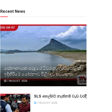
Recent News
සේනානායක සමුද්‍රයේ ධීවර නැංගුරම්පොළක්
ඉදිකිරීමේ යෝජනාව පිළිබඳව අවධානය
7 AUGUST 2026
SLS හෙල්මට් නැත්නම් වැඩ වරදී
7 AUGUST 2026