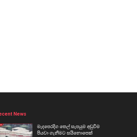
ecent News
මැදපෙරදිග තෙල් සැපයුම අඩුවීම
පියවා ගැනීමට සයිනොපෙක්