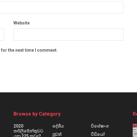
Website
 for the next time I comment.
Browse by Category
R
2020
දේශීය
විශේෂාංග
පාර්ලිමේන්තුවට
පුවත්
වීඩියෝ
යන 225 කවුද?