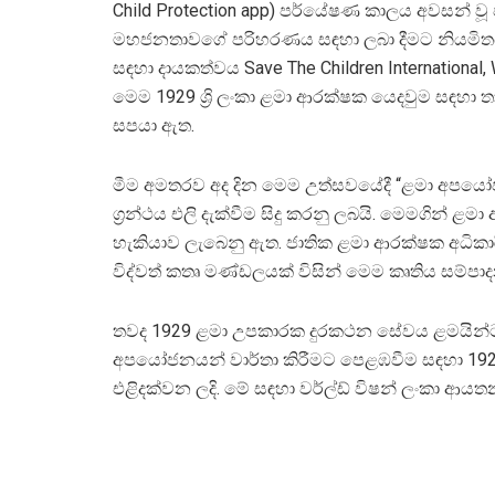
Child Protection app) පර්යේෂණ කාලය අවසන් වූ 
මහජනතාවගේ පරිහරණය සඳහා ලබා දීමට නියමිතය. 
සඳහා දායකත්වය Save The Children Internationa
මෙම 1929 ශ්‍රි ලංකා ළමා ආරක්ෂක යෙදවුම සඳහා
සපයා ඇත.
මීම අමතරව අද දින මෙම උත්සවයේදී “ළමා අපය
ග්‍රන්ථය එලි දැක්වීම සිදු කරනු ලබයි. මෙමගින්
හැකියාව ලැබෙනු ඇත. ජාතික ළමා ආරක්ෂක අධිකාර
විද්වත් කතෘ මණ්ඩලයක් විසින් මෙම කෘතිය සම්ප
තවද 1929 ළමා උපකාරක දුරකථන සේවය ළමයින්ට,
අපයෝජනයන් වාර්තා කිරීමට පෙළඹවීම සඳහා 1929 
එළිදක්වන ලදි. මේ සඳහා වර්ල්ඩ් විෂන් ලංකා ආ