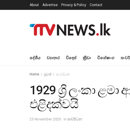
About
Advertise
Privacy & Policy
Contact
දේශීය
ව්‍යාපාර
විදෙස්
ක්‍රීඩා
විශේෂාංග
සංවර
Home
පුවත්
සංවර්ධන
1929 ශ්‍රි ලංකා ළම
එළිදක්වයි
23 November 2020
in
සංවර්ධන