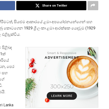
Share on Twitter
ෂාත් කිරීමටත්, සියළුම ආකාරයේ ළමා අපයෝජනයන්ගෙන් සහ
ණු කොටගෙන 1929 ශ්‍රි ලංකා ළමා ආරක්ෂක යෙදවුම (1929
 එළිදැක්වීය.
 පිළිබඳ
31ක්
ාරියේ
්ධන, පෙර
ම් සහ
ාගේ
ී.
යි.
ri Lanka