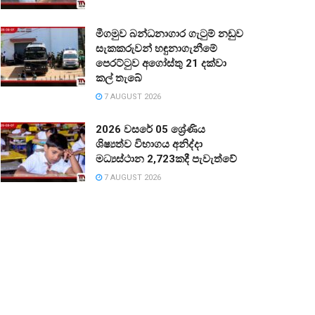
මීගමුව බන්ධනාගාර ගැටුම් නඩුව
සැකකරුවන් හඳුනාගැනීමේ
පෙරට්ටුව අගෝස්තු 21 දක්වා
කල් තැබේ
7 AUGUST 2026
2026 වසරේ 05 ශ්‍රේණිය
ශිෂ්‍යත්ව විභාගය අනිද්දා
මධ්‍යස්ථාන 2,723කදී පැවැත්වේ
7 AUGUST 2026