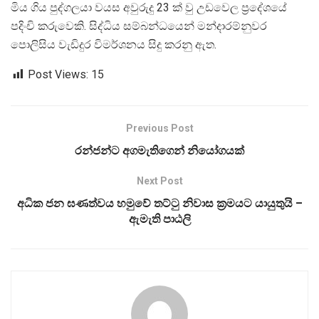
මිය ගිය පුද්ගලයා වයස අවුරුදු 23 ක් වු උඩවෙල ප්‍රදේශයේ
පදිංචි කරුවෙකි. සිද්ධිය සම්බන්ධයෙන් මන්දාරම්නුවර
පොලිසිය වැඩිදුර විමර්ශනය සිදු කරනු ඇත.
Post Views:
15
Previous Post
රන්ජන්ට අගමැතිගෙන් නියෝගයක්
Next Post
අධික ජන ඝණත්වය හමුවේ තට්ටු නිවාස ක‍්‍රමයට යායුතුයි –
ඇමැති පාඨලි