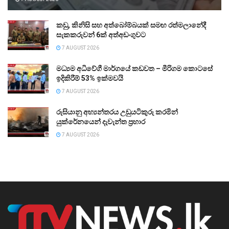
කඩු, කිනිසි සහ අත්බෝම්බයක් සමඟ රත්මලානේදී
සැකකරුවන් 6ක් අත්අඩංගුවට
7 AUGUST 2026
මධ්‍යම අධිවේගී මාර්ගයේ කඩවත – මීරිගම කොටසේ
ඉදිකිරීම් 53% ඉක්මවයි
7 AUGUST 2026
රුසියානු අභ්‍යන්තරය උඩුයටිකුරු කරමින්
යුක්රේනයෙන් දැවැන්ත ප්‍රහාර
7 AUGUST 2026