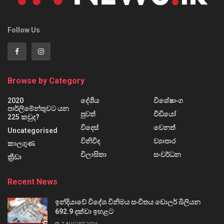
Follow Us
Browse by Category
2020
දේශීය
විශේෂාංග
පාර්ලිමේන්තුවට යන
පුවත්
වීඩියෝ
225 කවුද?
විදෙස්
වෙනත්
Uncategorised
විනිවිද
ව්‍යාපාර
කාලගුණ
විලාසිතා
සංවර්ධන
ක්‍රීඩා
Recent News
ඉන්දියාවේ විදේශ විනිමය සංචිතය ඩොලර් බිලියන
692.9 දක්වා ඉහළට