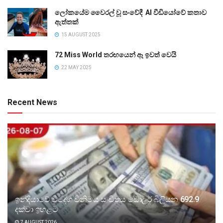
ලෝකයේම වෛරල් වූ සංවේදී AI වීඩියෝවේ කතාව
ඇත්තක්
15 AUGUST 2025
72 Miss World තරඟයෙන් ඈ ඉවත් වෙයි
22 MAY 2025
Recent News
ඉන්දියාවේ විදේශ විනිමය සංචිතය ඩොලර් බිලියන 692.9
දක්වා ඉහළට
7 AUGUST 2026