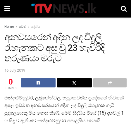
Home
පුවත්
දේශීය
අනවසරෙන් අඳින ලද විදුලි
රැහැනකට අසු වු 23 හැවිරිදි
තරුණයා මරුට
16 July 2019
0
SHARES
මන්දාරම්නුවර, ලබුහේන්වල, හපුගහවත්ත ප්‍රදේශයේ නිවසක්
අසල ඉඩමක අනවසරයෙන් අඳින ලද විදුලි රැහැනක ගැටී
පුද්ගලයෙකු මිය ගොස් තිබේ. මෙම සිද්ධිය ඊයේ (15) දහවල් 1
ට සිදු ව ඇති බව මන්දාරම්නුවර පොලිසිය පවසයි.