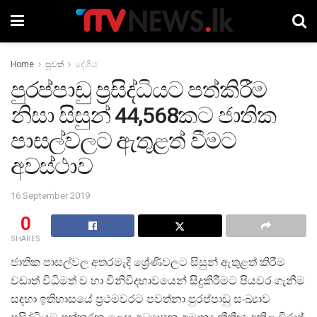
Home
පුවත්
දේශීය
පුරප්පාඩු ප්‍රසිද්ධියට පත්කිරීම
නිසා සිසුන් 44,568කට ජාතික
පාසල්වලට ඇතුළත් වීමට
අවස්ථාව
16 September 2019
0
SHARES
ජාතික පාසල්වල අතරමැදි ශ්‍රේණිවලට සිසුන් ඇතුළත් කිරීම
වඩාත් විධිමත් ව හා විනිවිදභාවයෙන් සිදුකිරීමට පියවර ගැනීම
සඳහා ඉතිහාසයේ ප්‍රථමවරට පවත්නා පුරප්පාඩු සංඛ්‍යාව