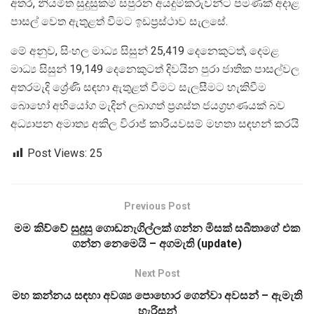
අතර, නියමිත සුදුසුකම් සපුරන අයදුම්කරුවන්ට පමණක් අදාළ
පාසල් වෙත ඇතුළත් වීමට ඉඩප්‍රස්ථාව සැලසේ.
මේ අනුව, සිංහල මාධ්‍ය සිසුන් 25,419 දෙනෙකුටත්, දෙමළ
මාධ්‍ය සිසුන් 19,149 දෙනෙකුටත් දිවයින පුරා ජාතික පාසල්වල
අතරමැදි ශ්‍රේණි සඳහා ඇතුළත් වීමට සැලසීමට හැකිවීම
බොහෝ අභියෝග මැදින් ලබාගත් ප්‍රශස්ත ජයග්‍රහණයක් බව
අධ්‍යාපන අමාත්‍ය අකිල විරාජ් කාරියවසම් මහතා සඳහන් කරයි
Post Views:
25
Previous Post
මම කිව්වේ සුදුසු ගොඩනැගිල්ලක් ගන්න මිසක් සබීතාගේ එක
ගන්න නෙමෙයි – අගමැති (update)
Next Post
මහ කන්නය සඳහා අවශ්‍ය පොහොර ගෙන්වා අවසන් – ඇමැති
හැරිසන්