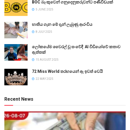
BOC බැංකුවෙන් ගනුදෙනුකරුවන්ට පණිවිඩයක්
5 JUNE 2025
භාතිය ගැන මේ දැන් ලැබුණු ආරංචිය
8 JULY 2025
ලෝකයේම වෛරල් වූ සංවේදී AI වීඩියෝවේ කතාව
ඇත්තක්
15 AUGUST 2025
72 Miss World තරඟයෙන් ඈ ඉවත් වෙයි
22 MAY 2025
Recent News