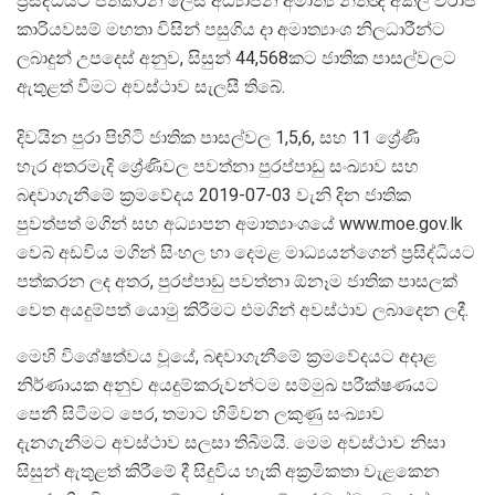
ප්‍රසිද්ධියට පත්කරන ලෙස අධ්‍යාපන අමාත්‍ය නීතීඥ අකිල විරාජ්
කාරියවසම් මහතා විසින් පසුගිය දා අමාත්‍යාංශ නිලධාරීන්ට
ලබාදුන් උපදෙස් අනුව, සිසුන් 44,568කට ජාතික පාසල්වලට
ඇතුළත් වීමට අවස්ථාව සැලසී තිබේ.
දිවයින පුරා පිහිටි ජාතික පාසල්වල 1,5,6, සහ 11 ශ්‍රේණි
හැර අතරමැදි ශ්‍රේණිවල පවත්නා පුරප්පාඩු සංඛ්‍යාව සහ
බඳවාගැනීමේ ක්‍රමවේදය 2019-07-03 වැනි දින ජාතික
පුවත්පත් මගින් සහ අධ්‍යාපන අමාත්‍යාංශයේ www.moe.gov.lk
වෙබ් අඩවිය මගින් සිංහල හා දෙමළ මාධ්‍යයන්ගෙන් ප්‍රසිද්ධියට
පත්කරන ලද අතර, පුරප්පාඩු පවත්නා ඕනෑම ජාතික පාසලක්
වෙත අයදුම්පත් යොමු කිරීමට එමගින් අවස්ථාව ලබාදෙන ලදී.
මෙහි විශේෂත්වය වූයේ, බඳවාගැනීමේ ක්‍රමවේදයට අදාළ
නිර්ණායක අනුව අයදුම්කරුවන්ටම සම්මුඛ පරීක්ෂණයට
පෙනී සිටීමට පෙර, තමාට හිමිවන ලකුණු සංඛ්‍යාව
දැනගැනීමට අවස්ථාව සලසා තිබීමයි. මෙම අවස්ථාව නිසා
සිසුන් ඇතුළත් කිරීමේ දී සිදුවිය හැකි අක්‍රමිකතා වැළකෙන