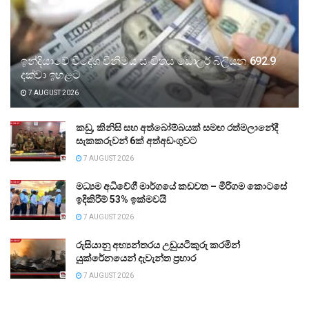
ඉන්දියාවේ විදේශ විනිමය සංචිතය ඩොලර් බිලියන 692.9
දක්වා ඉහළට
7 AUGUST 2026
කඩු, කිනිසි සහ අත්බෝම්බයක් සමඟ රත්මලානේදී
සැකකරුවන් 6ක් අත්අඩංගුවට
7 AUGUST 2026
මධ්‍යම අධිවේගී මාර්ගයේ කඩවත – මීරිගම කොටසේ
ඉදිකිරීම් 53% ඉක්මවයි
7 AUGUST 2026
රුසියානු අභ්‍යන්තරය උඩුයටිකුරු කරමින්
යුක්රේනයෙන් දැවැන්ත ප්‍රහාර
7 AUGUST 2026