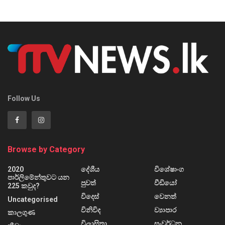
Follow Us
Browse by Category
2020
දේශීය
විශේෂාංග
පාර්ලිමේන්තුවට යන
පුවත්
වීඩියෝ
225 කවුද?
විදෙස්
වෙනත්
Uncategorised
විනිවිද
ව්‍යාපාර
කාලගුණ
විලාසිතා
සංවර්ධන