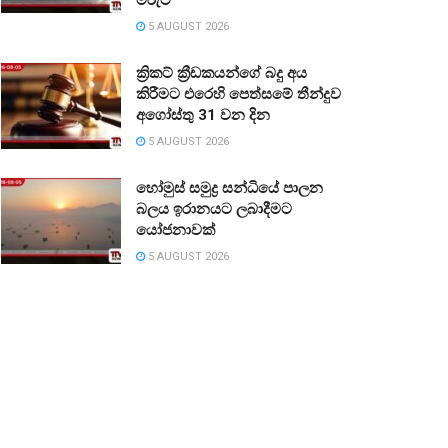
5 AUGUST 2026
ක්‍රිකට් ක්‍රීඩකයන්ගේ බදු අය
කිරීමට එරෙහි පෙත්සමේ තීන්දුව
අගෝස්තු 31 වන දින
5 AUGUST 2026
හෝමුස් සමුද්‍ර සන්ධියේ පාලන
බලය ඉරානයට ලබාදීමට
යෝජනාවක්
5 AUGUST 2026