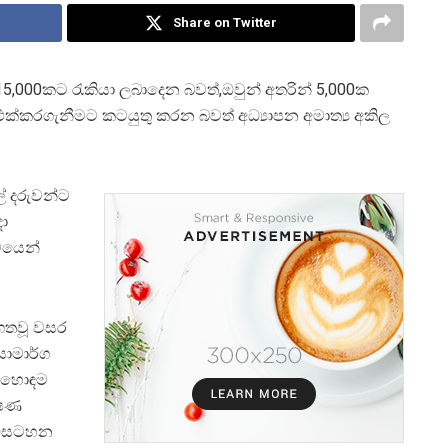
Share on Twitter
5,000කට රැකියා ලබාදෙන බවත්,ඔවුන් අතරින් 5,000ක
ට එක්කරගැනීමට කටයුතු කරන බවත් අධ්‍යාපන අමාත්‍ය අකිල
ල් දරුවන්ට
දා
්වයෙන්
, ගතවූ වසර
ියාමාර්ග
සල හොඳම
්ෂණ
ැඩසටහන