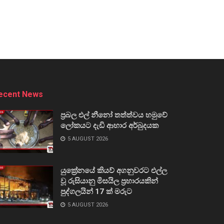
ecent News
ප්‍රබල එල් නීනෝ තත්ත්වය හමුවේ
ලෝකයට දැඩි ආහාර අර්බුදයක
5 AUGUST 2026
යුක්‍රේනයේ කියව් අගනුවරට එල්ල
වූ රුසියානු මිසයිල ප්‍රහාරයකින්
පුද්ගලයින් 17 ක් මරුට
5 AUGUST 2026