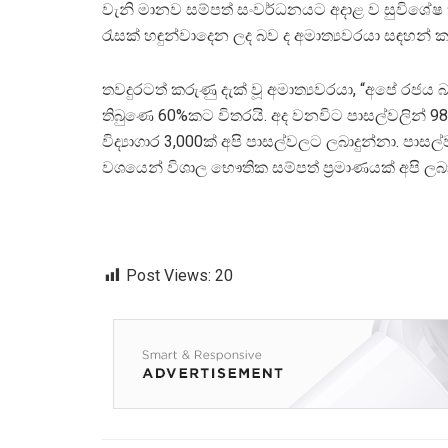
වැනි මානව සම්පත් සංවර්ධනයට අදාළ ව සුවිශේෂ ක්‍
රැසක් හඳුන්වාදෙන ලද බව ද අමාත්‍යවරයා සඳහන් 
තවදුරටත් කරුණු දැක් වූ අමාත්‍යවරයා, “අපේ රජ
තිබුණෙ 60%කට විතරයි. අද වනවිට පාසල්වලින් 98
විද්‍යාගාර 3,000ක් අපි පාසල්වලට ලබාදුන්නා. පාස
වශයෙන් විශාල භෞතික සම්පත් ප්‍රමාණයක් අපි ලබා
Post Views:
20