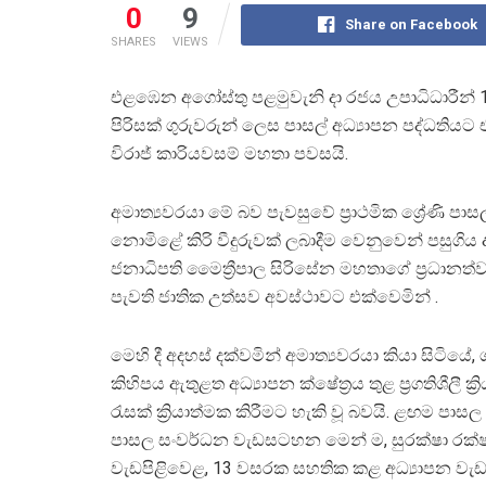
0
9
Share on Facebook
SHARES
VIEWS
එළඹෙන අගෝස්තු පළමුවැනි දා රජය උපාධිධාරීන් 1
පිරිසක් ගුරුවරුන් ලෙස පාසල් අධ්‍යාපන පද්ධතිය
විරාජ් කාරියවසම් මහතා පවසයි.
අමාත්‍යවරයා මේ බව පැවසුවේ ප්‍රාථමික ශ්‍රේණි පාස
නොමිළේ කිරි වීදුරුවක් ලබාදීම වෙනුවෙන් පසුගිය 
ජනාධිපති මෛත්‍රීපාල සිරිසේන මහතාගේ ප්‍රධානත
පැවති ජාතික උත්සව අවස්ථාවට එක්වෙමින් .
මෙහි දී අදහස් දක්වමින් අමාත්‍යවරයා කියා සිටියේ
කිහිපය ඇතුළත අධ්‍යාපන ක්ෂේත්‍රය තුළ ප්‍රගතිශීලී ක්‍ර
රැසක් ක්‍රියාත්මක කිරීමට හැකි වූ බවයි. ළඟම පා
පාසල සංවර්ධන වැඩසටහන මෙන් ම, සුරක්ෂා රක
වැඩපිළිවෙළ, 13 වසරක සහතික කළ අධ්‍යාපන ව