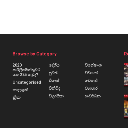
Browse by Category
R
2020
දේශීය
විශේෂාංග
පාර්ලිමේන්තුවට
පුවත්
වීඩියෝ
යන 225 කවුද?
විදෙස්
වෙනත්
Uncategorised
විනිවිද
ව්‍යාපාර
කාලගුණ
විලාසිතා
සංවර්ධන
ක්‍රීඩා