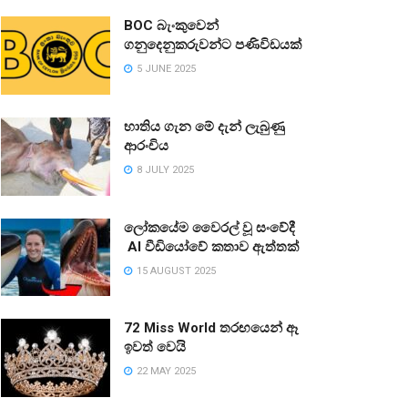
BOC බැංකුවෙන්
ගනුදෙනුකරුවන්ට පණිවිඩයක්
5 JUNE 2025
භාතිය ගැන මේ දැන් ලැබුණු
ආරංචිය
8 JULY 2025
ලෝකයේම වෛරල් වූ සංවේදී
AI වීඩියෝවේ කතාව ඇත්තක්
15 AUGUST 2025
72 Miss World තරඟයෙන් ඈ
ඉවත් වෙයි
22 MAY 2025