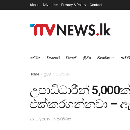
About
Advertise
Privacy & Policy
Contact
දේශීය
ව්‍යාපාර
විදෙස්
ක්‍රීඩා
විශේෂාංග
සංවර
Home
පුවත්
සංවර්ධන
උපාධිධාරීන් 5,000ක
එක්කරගන්නවා – ඇ
26 July 2019
in
සංවර්ධන