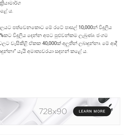
රියාමාර්ග
කළේ ය.
ය බලයට පත්වෙනකොට මේ රටේ පාසල් 10,000න් විදුලිය
%කට විදුලිය දෙන්න අපට පුළුවන්කම ලැබුණා. ජංගම
ල්වලට වැසිකිළි ඒකක 40,000ක් අලුතින් ලබාදුන්නා. මේ ආදී
දුන්නා” යැයි අමාත්‍යවරයා සඳහන් කළේ ය.