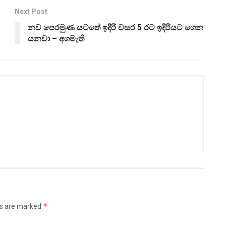
Next Post
නව පෙරමුණ යටතේ ඉදිරි වසර 5 රට ඉදිරියට ගෙන
යනවා – අගමැති
*
ds are marked