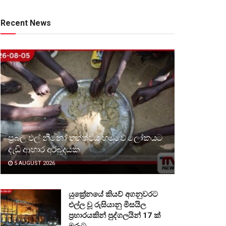
Recent News
ප්‍රබල එල් නීනෝ තත්ත්වය හමුවේ ලෝකයට
දැඩි ආහාර අර්බුදයක
5 AUGUST 2026
යුක්‍රේනයේ කියව් අගනුවරට
එල්ල වූ රුසියානු මිසයිල
ප්‍රහාරයකින් පුද්ගලයින් 17 ක්
මරුට