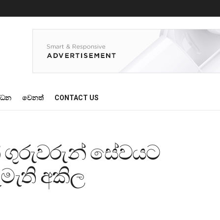
්ධන
වෙනත්
CONTACT US
් ගුරුවරුන් සේවයට
මැති අකිල