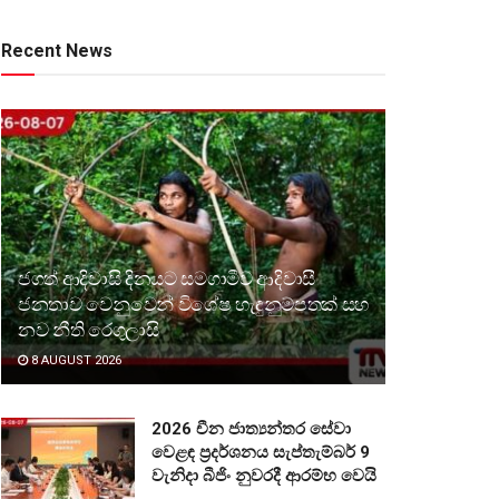
Recent News
ජගත් ආදිවාසි දිනයට සමගාමීව ආදිවාසී
ජනතාව වෙනුවෙන් විශේෂ හැඳුනුම්පතක් සහ
නව නීති රෙගුලාසි
8 AUGUST 2026
2026 චීන ජාත්‍යන්තර සේවා
වෙළඳ ප්‍රදර්ශනය සැප්තැම්බර් 9
වැනිදා බීජිං නුවරදී ආරම්භ වෙයි