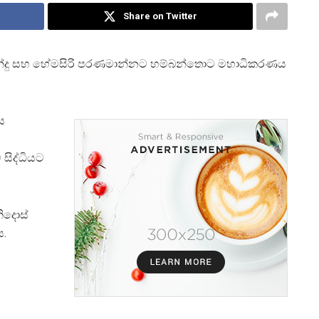
Share on Twitter
රනාන්දු සහ හේමසිරි පරණමාන්නට හම්බන්තොට මහාධිකරණය
ය
සිද්ධියට
ිදොස්
ය.