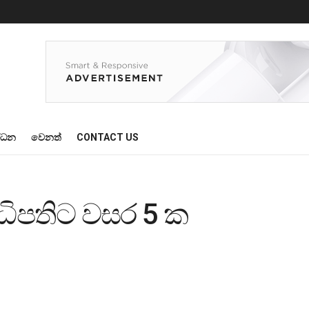
්ධන
වෙනත්
CONTACT US
ිපතිට වසර 5 ක