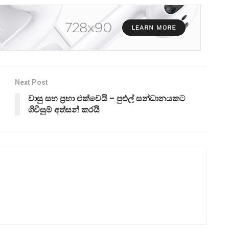
Next Post
වාසු සහ ප්‍රභා එක්වෙයි – පුළුල් සන්ධානයකට
ගිවිසුම් අත්සන් කරයි