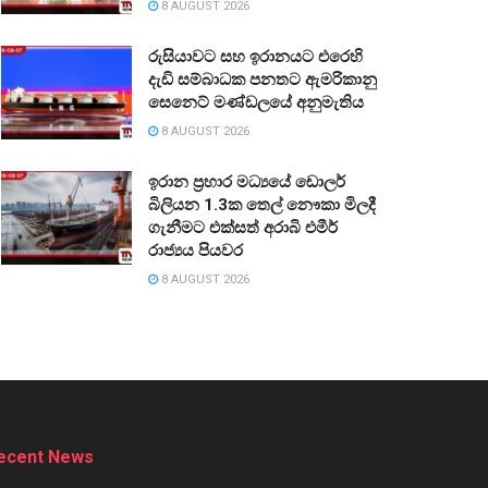
8 AUGUST 2026
රුසියාවට සහ ඉරානයට එරෙහි
දැඩි සම්බාධක පනතට ඇමරිකානු
සෙනෙට් මණ්ඩලයේ අනුමැතිය
8 AUGUST 2026
ඉරාන ප්‍රහාර මධ්‍යයේ ඩොලර්
බිලියන 1.3ක තෙල් නෞකා මිලදී
ගැනීමට එක්සත් අරාබි එමීර්
රාජ්‍යය පියවර
8 AUGUST 2026
ecent News