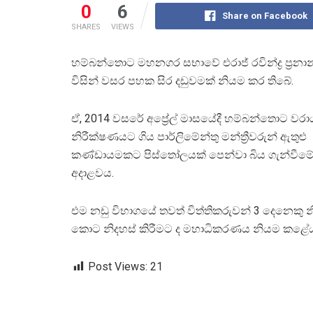
0
6
Share on Facebook
SHARES
VIEWS
හම්බන්තොට මහනගර සභාවේ එරාජ් රවින්ද්‍ර ප්‍
විසින් වසර පහක සිර දඩුවමක් නියම කර තිබේ.
ඒ, 2014 වසරේ අප්‍රේල් මාසයේදී හම්බන්තොට වරා
නිරීක්ෂණයට ගිය පාර්ලිමේන්තු මන්ත්‍රීවරුන් ඇතුළු
කණ්ඩායමකට පිස්තෝලයක් පෙන්වා බිය ගැන්වීමේ 
අදාළවය.
එම නඩු විභාගයේ තවත් විත්තිකරුවන් 3 දෙනෙකු න
කොට නිදහස් කිරීමට ද මහාධිකරණය නියම කළේ
Post Views:
21