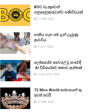
BOC බැංකුවෙන්
ගනුදෙනුකරුවන්ට පණිවිඩයක්
5 JUNE 2025
භාතිය ගැන මේ දැන් ලැබුණු
ආරංචිය
8 JULY 2025
ලෝකයේම වෛරල් වූ සංවේදී
AI වීඩියෝවේ කතාව ඇත්තක්
15 AUGUST 2025
72 Miss World තරඟයෙන් ඈ
ඉවත් වෙයි
22 MAY 2025