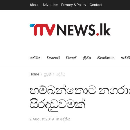
About
Advertise
Privacy & Policy
Contact
දේශීය
ව්‍යාපාර
විදෙස්
ක්‍රීඩා
විශේෂාංග
සංවර
Home
පුවත්
දේශීය
හම්බන්තොට නගරාධ
සිරදඩුවමක්
2 August 2019
in
දේශීය