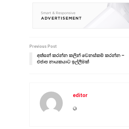
Previous Post
අත්සන් කරන්න කලින් වෙනස්කම් කරන්න –
එජාප නායකයාට ඉල්ලීමක්
editor