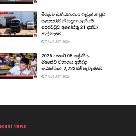
මීගමුව බන්ධනාගාර ගැටුම් නඩුව
සැකකරුවන් හඳුනාගැනීමේ
පෙරට්ටුව අගෝස්තු 21 දක්වා
කල් තැබේ
7 AUGUST 2026
2026 වසරේ 05 ශ්‍රේණිය
ශිෂ්‍යත්ව විභාගය අනිද්දා
මධ්‍යස්ථාන 2,723කදී පැවැත්වේ
7 AUGUST 2026
ecent News