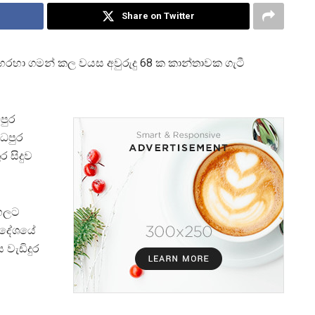
Share on Twitter
 හරහා ගමන් කල වයස අවුරුදු 68 ක කාන්තාවක ගැටී
පුර
ධපුර
 සිදුව
ෝහලට
ර දේශයේ
 වැඩිදුර