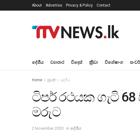
About
Advertise
Privacy & Policy
Contact
දේශීය
ව්‍යාපාර
විදෙස්
ක්‍රීඩා
විශේෂාංග
සංවර
Home
පුවත්
දේශීය
ටිපර් රථයක ගැටි 6
මරුට
2 November 2020
in
දේශීය