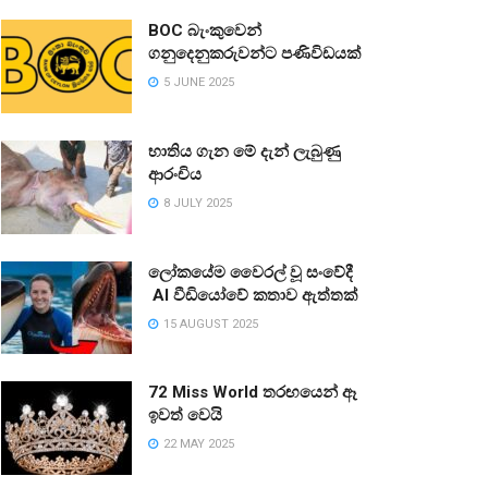
BOC බැංකුවෙන්
ගනුදෙනුකරුවන්ට පණිවිඩයක්
5 JUNE 2025
භාතිය ගැන මේ දැන් ලැබුණු
ආරංචිය
8 JULY 2025
ලෝකයේම වෛරල් වූ සංවේදී
AI වීඩියෝවේ කතාව ඇත්තක්
15 AUGUST 2025
72 Miss World තරඟයෙන් ඈ
ඉවත් වෙයි
22 MAY 2025