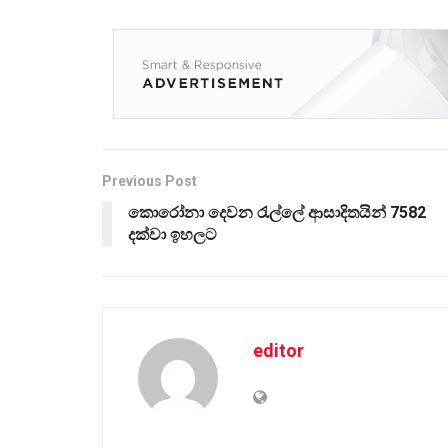
Previous Post
කොරෝනා දෙවන රැල්ලේ ආසාදිතයින් 7582
දක්වා ඉහලට
editor