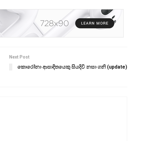
Next Post
කොරෝනා ආසාදිතයෙකු සියදිවි නසා ගනි (update)