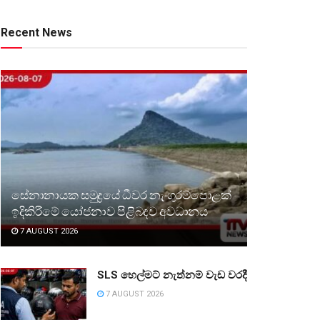
Recent News
සේනානායක සමුද්‍රයේ ධීවර නැංගුරම්පොළක්
ඉදිකිරීමේ යෝජනාව පිළිබඳව අවධානය
7 AUGUST 2026
SLS හෙල්මට් නැත්නම් වැඩ වරදී
7 AUGUST 2026