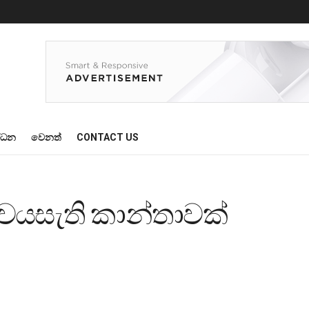
්ධන
වෙනත්
CONTACT US
8 වයසැති කාන්තාවක්