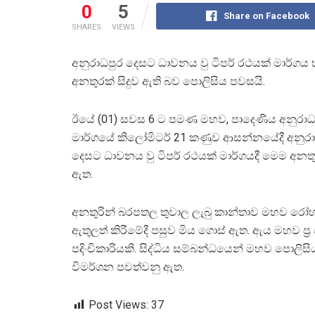
0
5
Share on Facebook
SHARES
VIEWS
අනුරාධපුර දෙසට ධාවනය වු ටිපර් රථයක් මාර්ගය
අනතුරක් සිදුව ඇති බව පොලිසිය පවසයි.
ඊයේ (01) සවස 6 ට පමණ මහව, පාදෙණිය අනුරාධ
මාර්ගයේ කිලෝමිටර් 21 කණුව ආසන්නයේදී අනුරා
දෙසට ධාවනය වු ටිපර් රථයක් මාර්ගයදී මෙම අනතුර
ඇත.
අනතුරින් බරපතල තුවාල ලැබු කාන්තාව මහව ර
ඇතුලත් කිරීමේදී පසුව මිය ගොස් ඇත. ඇය මහව ප්‍
පදිංචිකාරියකි. සිද්ධිය සම්බන්ධයෙන් මහව පොලිසිය
විමර්ශන පවත්වනු ඇත.
Post Views:
37