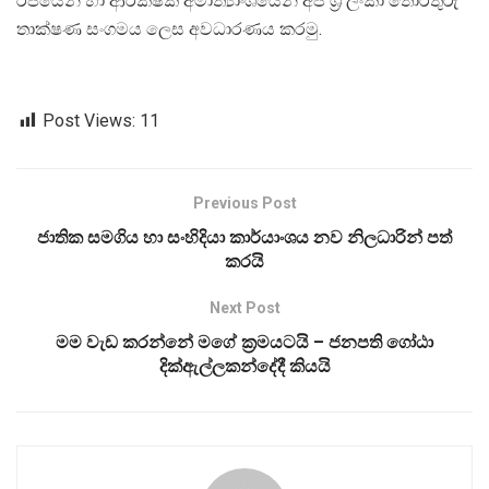
රජයෙන් හා ආරක්ෂක අමාත්‍යාංශයෙන් අප ශ්‍රී ලංකා තොරතුරු
තාක්ෂණ සංගමය ලෙස අවධාරණය කරමු.
Post Views:
11
Previous Post
ජාතික සමගිය හා සංහිදියා කාර්යාංශය නව නිලධාරින් පත්
කරයි
Next Post
මම වැඩ කරන්නේ මගේ ක්‍රමයටයි – ජනපති ගෝඨා
දික්ඇල්ලකන්දේදී කියයි