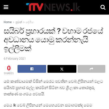
Home
පුවත්
දේශීය
සයිබර් ප්‍රහාරයක් ? වහාම රජයේ
අවධානය යොමු කරන්නැයි
ඉල්ලීමක්
6 February 2021
0
SHARES
යම් කණ්ඩායමක් විසින් මෙරට පවතින වෙබ් ලිපිනයන් වලට
සයිබර් ප්‍රහාර එල්ල කරමින් සිටින බව ශ්‍රී ලංකා තොරතුරු
තාක්ෂණ සංගමය පවසයි.
මෙය lk වෙබ් ලිපිනයන් මෙහෙයවන සමාගමක්ද මෙම