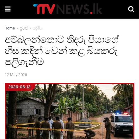
Home
පුවත්
දේශීය
අම්බලන්තොට තිදරු පියාගේ
හිස කඳින් වෙන් කළ බියකරු
පලිගැනීම
12 May 2026