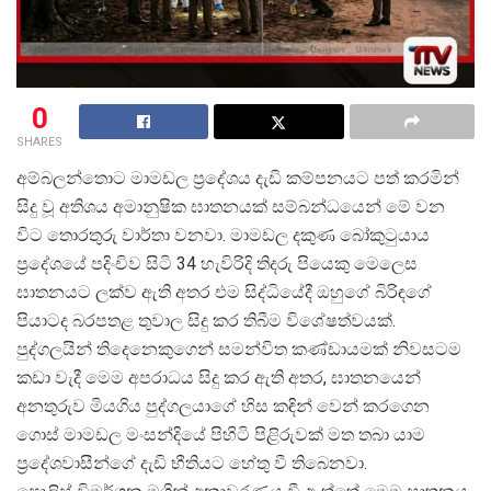
0
SHARES
අම්බලන්තොට මාමඩල ප්
රදේශය දැඩි කම්පනයට පත් කරමින්
සිදු වූ අතිශය අමානුෂික ඝාතනයක් සම්බන්ධයෙන් මේ වන
විට තොරතුරු වාර්තා වනවා. මාමඩල දකුණ බෝකුටුයාය
ප්
රදේශයේ පදිංචිව සිටි 34 හැවිරිදි තිදරු පියෙකු මෙලෙස
ඝාතනයට ලක්ව ඇති අතර එම සිද්ධියේදී ඔහුගේ බිරිඳගේ
පියාටද බරපතළ තුවාල සිදු කර තිබීම විශේෂත්වයක්.
පුද්ගලයින් තිදෙනෙකුගෙන් සමන්විත කණ්ඩායමක් නිවසටම
කඩා වැදී මෙම අපරාධය සිදු කර ඇති අතර, ඝාතනයෙන්
අනතුරුව මියගිය පුද්ගලයාගේ හිස කඳින් වෙන් කරගෙන
ගොස් මාමඩල මංසන්දියේ පිහිටි පිළිරුවක් මත තබා යාම
ප්
රදේශවාසීන්ගේ දැඩි භීතියට හේතු වී තිබෙනවා.