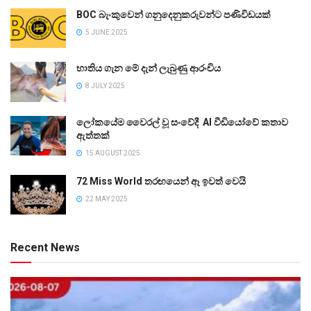
BOC බැංකුවෙන් ගනුදෙනුකරුවන්ට පණිවිඩයක්
5 JUNE 2025
භාතිය ගැන මේ දැන් ලැබුණු ආරංචිය
8 JULY 2025
ලෝකයේම වෛරල් වූ සංවේදී AI වීඩියෝවේ කතාව
ඇත්තක්
15 AUGUST 2025
72 Miss World තරඟයෙන් ඈ ඉවත් වෙයි
22 MAY 2025
Recent News