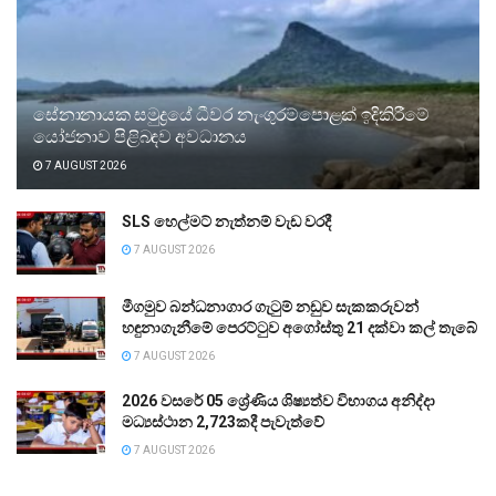
සේනානායක සමුද්‍රයේ ධීවර නැංගුරම්පොළක් ඉදිකිරීමේ
යෝජනාව පිළිබඳව අවධානය
7 AUGUST 2026
SLS හෙල්මට් නැත්නම් වැඩ වරදී
7 AUGUST 2026
මීගමුව බන්ධනාගාර ගැටුම් නඩුව සැකකරුවන්
හඳුනාගැනීමේ පෙරට්ටුව අගෝස්තු 21 දක්වා කල් තැබේ
7 AUGUST 2026
2026 වසරේ 05 ශ්‍රේණිය ශිෂ්‍යත්ව විභාගය අනිද්දා
මධ්‍යස්ථාන 2,723කදී පැවැත්වේ
7 AUGUST 2026