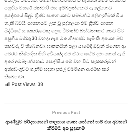
පොලිස් විමර්ශන මගින් අනාවරණය වී ඇත්තේ මෙම ඝාතනය
පසුගිය වසරේ ජනවාරි මස අම්බලන්තොට ඇලේගොඩ
ප්
රදේශයේ සිදුවූ ත්
රිත්ව ඝාතනයකට සම්බන්ධ පළිගැනීමක් විය
හැකි බවයි. ඝාතනයට ලක් වූ පුද්ගලයා එම ත්
රිත්ව ඝාතන
සිද්ධියේ සැකකරුවෙකු ලෙස රිමාන්ඩ් බන්ධනාගාර ගතව සිට
පසුගිය මාර්තු 30 වනදා ඇප මත නිදහස්ව පැමිණි අයෙකු බව
තහවුරු වී තිබෙනවා. ඝාතකයින් පලා යාමේදී ඔවුන් රැගෙන ආ
මෙරට නිෂ්පාදිත ගිනි අවියක්ද එම ස්ථානයේම දමා ගොස් ඇති
අතර අම්බලන්තොට පොලීසිය මේ වන විට සැකකරුවන්
අත්අඩංගුවට ගැනීම සඳහා පුළුල් විමර්ශන ආරම්භ කර
තිබෙනවා.
Post Views:
38
Previous Post
ආණ්ඩුව මර්දනයෙන් පාලනය ගෙන යන්නේ නම් එය අවසන්
කිරීමට අප සූදානම්