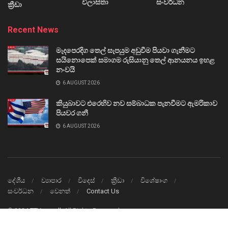
විලාසිතා
සංවර්ධන
ක්‍රීඩා
Recent News
මැදපෙරදිග තෙල් සැපයුම අඩුවීම පියවා ගැනීමට
සයිනොපෙක් සමාගම රුසියානු තෙල් ආනයනය ඉහළ
නංවයි
6 AUGUST 2026
කියුබාවට එරෙහිව නව සම්බාධක පැනවීමට ඇමරිකාව
පියවර ගනී
6 AUGUST 2026
දේශීය
ව්‍යාපාර
විදෙස්
ක්‍රීඩා
විශේෂාංග
සංවර්ධන
වෙනත්
Contact Us
© 2024
TTVnews.lk
All Rights Reserved