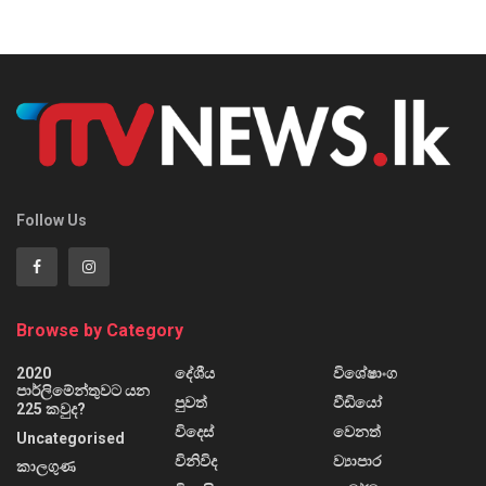
Follow Us
Browse by Category
2020
දේශීය
විශේෂාංග
පාර්ලිමේන්තුවට යන
පුවත්
වීඩියෝ
225 කවුද?
විදෙස්
වෙනත්
Uncategorised
විනිවිද
ව්‍යාපාර
කාලගුණ